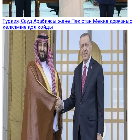
Түркия, Сауд Арабиясы және Пәкістан Мекке қорғаныс
келісіміне қол қойды