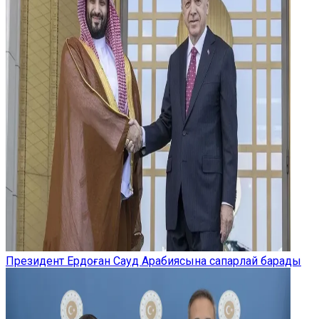
Президент Ердоған Сауд Арабиясына сапарлай барады