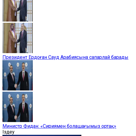
Президент Ердоған Сауд Арабиясына сапарлай барады
Министр Фидан: «Сириямен болашағымыз ортақ»
Іздеу