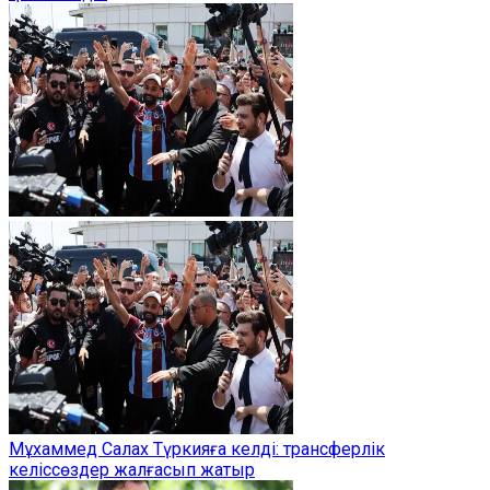
Мұхаммед Салах Түркияға келді: трансферлік
келіссөздер жалғасып жатыр