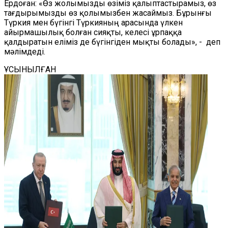
Ердоған: «Өз жолымызды өзіміз қалыптастырамыз, өз
тағдырымызды өз қолымызбен жасаймыз. Бұрынғы
Түркия мен бүгінгі Түркияның арасында үлкен
айырмашылық болған сияқты, келесі ұрпаққа
қалдыратын еліміз де бүгінгіден мықты болады», - деп
мәлімдеді.
ҰСЫНЫЛҒАН