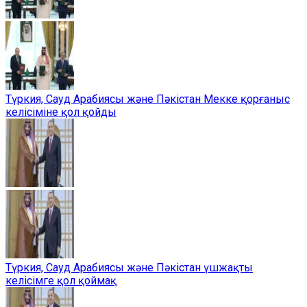
Түркия, Сауд Арабиясы және Пәкістан Мекке қорғаныс
келісіміне қол қойды
Түркия, Сауд Арабиясы және Пәкістан үшжақты
келісімге қол қоймақ