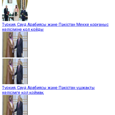
Түркия, Сауд Арабиясы және Пәкістан Мекке қорғаныс
келісіміне қол қойды
Түркия, Сауд Арабиясы және Пәкістан үшжақты
келісімге қол қоймақ