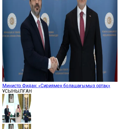
Министр Фидан: «Сириямен болашағымыз ортақ»
ҰСЫНЫЛҒАН