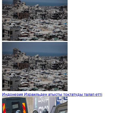
Индонезия Израильден атысты тоқтатуды талап етті