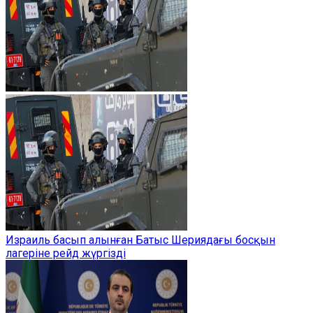
Израиль басып алынған Батыс Шериядағы босқын
лагеріне рейд жүргізді