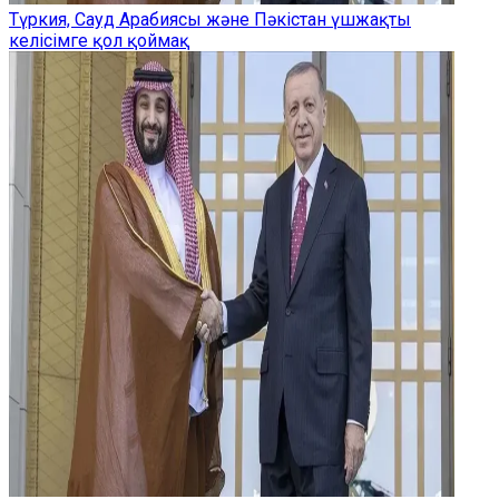
Түркия, Сауд Арабиясы және Пәкістан үшжақты
келісімге қол қоймақ