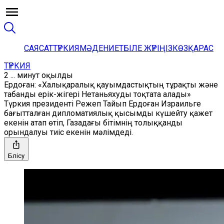
САЯСАТ
ТҮРКИЯ
МӘДЕНИЕТ
БІЛЕ ЖҮРІҢІЗ
КӨЗҚАРАС
ТҮРКИЯ
2 ... минут оқылды
Ердоған: «Халықаралық қауымдастықтың тұрақты және
табанды ерік-жігері Нетаньяхуды тоқтата алады»
Түркия президенті Режеп Тайып Ердоған Израильге
бағытталған дипломатиялық қысымды күшейту қажет
екенін атап өтіп, Газадағы бітімнің толыққанды
орындалуы тиіс екенін мәлімдеді.
Бөлісу