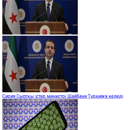
Сирия Сыртқы істер министрі Шайбани Түркияға келеді