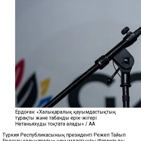
Ердоған: «Халықаралық қауымдастықтың
тұрақты және табанды ерік-жігері
Нетаньяхуды тоқтата алады» / AA
Түркия Республикасының президенті Режеп Тайып
Ердоған халықаралық қауымдастықты Израильдің