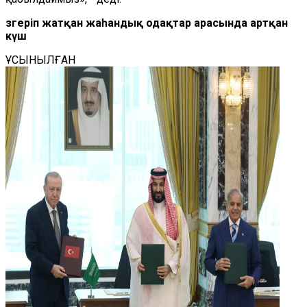
Өзгеріп жатқан жаһандық одақтар арасында артқан
күш
ҰСЫНЫЛҒАН