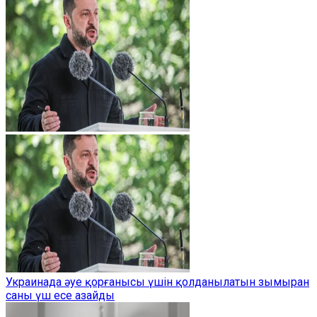
Украинада әуе қорғанысы үшін қолданылатын зымыран
саны үш есе азайды