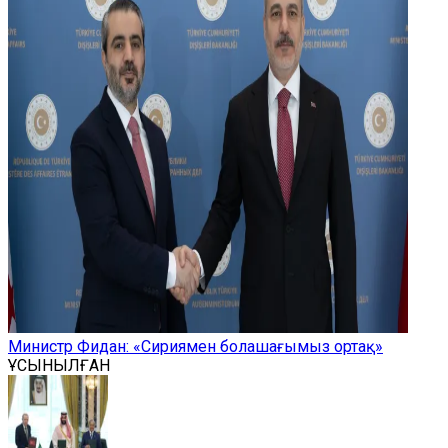
Министр Фидан: «Сириямен болашағымыз ортақ»
ҰСЫНЫЛҒАН