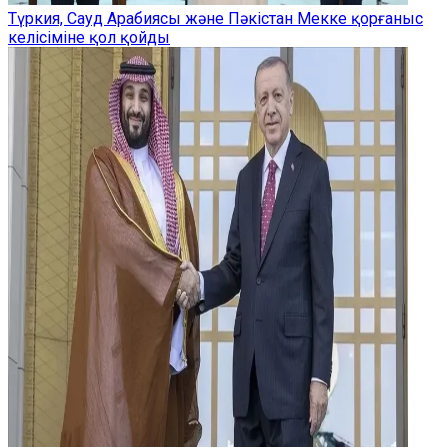
Түркия, Сауд Арабиясы және Пәкістан Мекке қорғаныс
келісіміне қол қойды