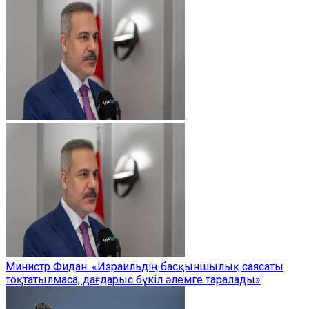
Министр Фидан: «Израильдің басқыншылық саясаты
тоқтатылмаса, дағдарыс бүкіл әлемге таралады»