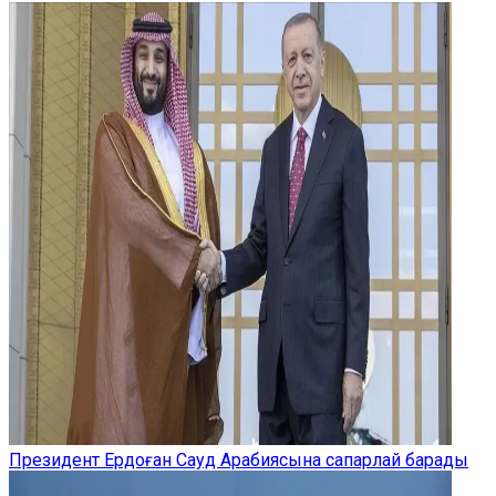
Президент Ердоған Сауд Арабиясына сапарлай барады