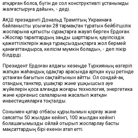
атқарған болса, бүгін де сол конструктивті ұстанымды
жалғастыруға дайын», - деді.
АҚШ президенті Дональд Трамптың Украинаға
байланысты ұсынған 28 тармақтан тұратын бейбітшілік
жоспарына қатысты сұрақтарға жауап берген Ердоған:
«Жоспар тараптардың заңды шарттарын, қауіпсіздік
қажеттіліктерін жаңа тұрақсыздықтарға жол бермей
қанағаттандырса, келісім мүмкін болады», - деп пікір
білдірді.
Президент Ердоған алдағы кезеңде Түркияның өзгеріп
жатқан жаһандық одақтар арасында артқан күш ретінде
ұстанған бағытын сақтайтынын айтты. Ол сондай-ақ
отандық танктер, ұшақтар және ұшқышсыз әуе
жүйелерін қоса алғанда жоғары технология, энергетика
және қорғаныс салаларына жасалып жатқан
инвестицияларға тоқталды.
Сонымен қатар отбасы құрылымын қорғау және
саясатты 50 жылдан кейінгі, 100 жылдан кейінгі
болашағымызды ойлай отырып жоспарлау басты
мақсаттардың бірі екенін атап өтті.