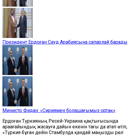
Президент Ердоған Сауд Арабиясына сапарлай барады
Министр Фидан: «Сириямен болашағымыз ортақ»
Ердоған Түркияның Ресей-Украина қақтығысында
араағайындық жасауға дайын екенін тағы да атап өтіп,
«Түркия бұған дейін Стамбулда қандай маңызды рөл