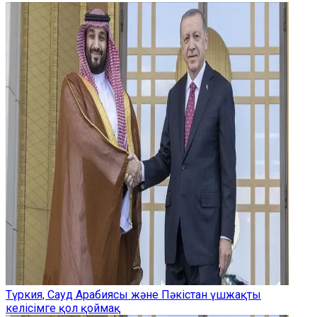
Түркия, Сауд Арабиясы және Пәкістан үшжақты
келісімге қол қоймақ