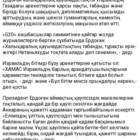
Газадағы әрекеттеріне қарсы нақты, табанды және
бірізді болуға шақырып, дипломатиялық қысымды
арттырудың және шексіз гуманитарлық көмектің
аймаққа үздіксіз жеткізілуінің маңызын атап өтті.
«G20» көшбасшылар саммитінен қайтар жолда
журналистерге берген сұхбатында Ердоған:
«Халықаралық қауымдастықтың табанды, тұрақты ерік-
жігері Нетаньяхуды тоқтата алады деп сенемін», - деді.
Израильдің бітімді бұзу әрекеттеріне қатысты ол:
«ХАМАС Израильдің барлық арандатушылықтарына
қарамастан төзімділік танытып, бітімге адал болып
отыр», - деді және «Бұл бітім мінсіз орындалуы керек»,-
деп қосты.
Президент Ердоған аймақтық қауіпсіздік мәселелеріне
тоқталып, қандай да бір қауіп сезілген жағдайда
Анкараның қажетті қадамнан тартынбайтынын ескертті:
«Еліміздің ұлттық қауіпсіздігі мен тыныштығына
байланысты бұған дейін қандай қадам басқанымыз
бәріне мәлім. Ұқсас қауіппен қайта бетпе-бет келгіміз
келмейді, бірақ ондай жағдай туындаса, қажетті шараны
қабылдаймыз», - деді.