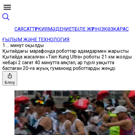
САЯСАТ
ТҮРКИЯ
МӘДЕНИЕТ
БІЛЕ ЖҮРІҢІЗ
КӨЗҚАРАС
ҒЫЛЫМ ЖӘНЕ ТЕХНОЛОГИЯ
1 ... минут оқылды
Қытайдағы марафонда роботтар адамдармен жарысты
Қытайда жасалған «Tien Kung Ultra» роботы 21 км жолды
небәрі 2 сағат 40 минутта аяқтап, әр түрлі уақытта
бастаған 20-ға жуық гуманоид роботтарды жеңді.
Бөлісу