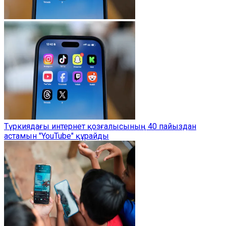
Түркиядағы интернет қозғалысының 40 пайыздан
астамын "YouTube" құрайды