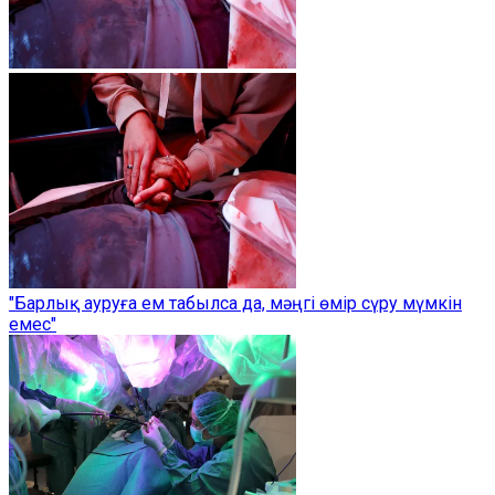
"Барлық ауруға ем табылса да, мәңгі өмір сүру мүмкін
емес"