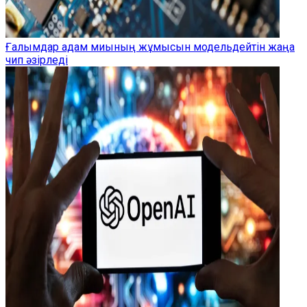
Ғалымдар адам миының жұмысын модельдейтін жаңа
чип әзірледі