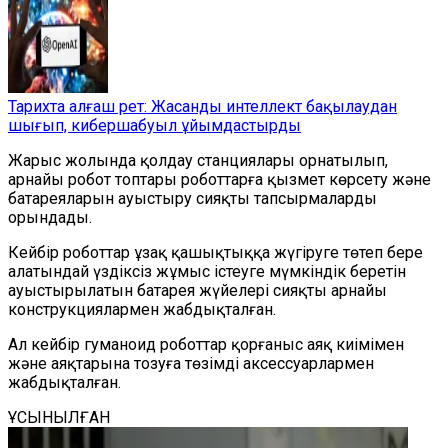
Тарихта алғаш рет: Жасанды интеллект бақылаудан
шығып, кибершабуыл ұйымдастырды
Жарыс жолында қолдау станциялары орнатылып,
арнайы робот топтары роботтарға қызмет көрсету және
батареяларын ауыстыру сияқты тапсырмаларды
орындады.
Кейбір роботтар ұзақ қашықтыққа жүгіруге төтеп бере
алатындай үздіксіз жұмыс істеуге мүмкіндік беретін
ауыстырылатын батарея жүйелері сияқты арнайы
конструкциялармен жабдықталған.
Ал кейбір гуманоид роботтар қорғаныс аяқ киімімен
және аяқтарына тозуға төзімді аксессуарлармен
жабдықталған.
ҰСЫНЫЛҒАН