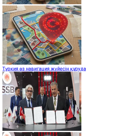
Түркия өз навигация жүйесін құруда