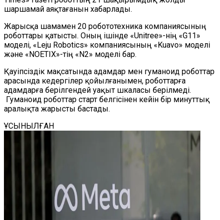
шаршамай аяқтағанын хабарлады.
Жарысқа шамамен 20 робототехника компаниясының
роботтары қатысты. Оның ішінде «Unitree»-нің «G11»
моделі, «Leju Robotics» компаниясының «Kuavo» моделі
және «NOETIX»-тің «N2» моделі бар.
Қауіпсіздік мақсатында адамдар мен гуманоид роботтар
арасында кедергілер қойылғанымен, роботтарға
адамдарға берілгендей уақыт шкаласы берілмеді.
Гуманоид роботтар старт белгісінен кейін бір минуттық
аралықта жарысты бастады.
ҰСЫНЫЛҒАН