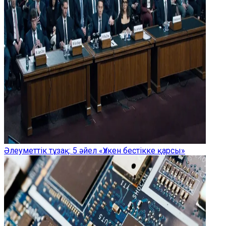
Әлеуметтік тұзақ: 5 әйел «Үлкен бестікке қарсы»