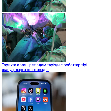
Тарихта алғаш рет адам тәріздес роботтар тірі
жануарларға ота жасады