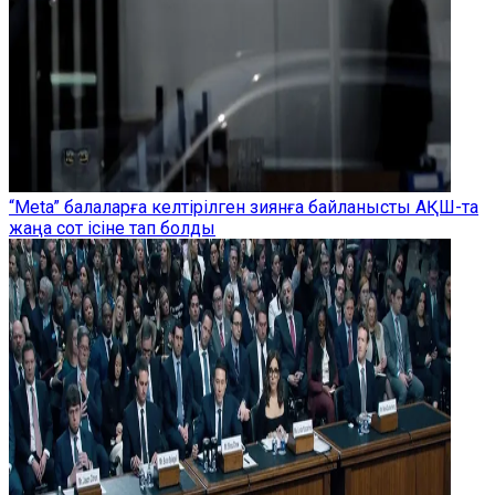
“Meta” балаларға келтірілген зиянға байланысты АҚШ-та
жаңа сот ісіне тап болды