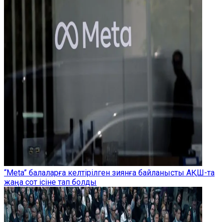
“Meta” балаларға келтірілген зиянға байланысты АҚШ-та
жаңа сот ісіне тап болды