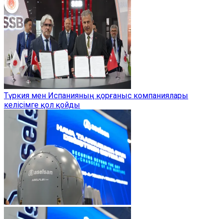
Түркия мен Испанияның қорғаныс компаниялары
келісімге қол қойды