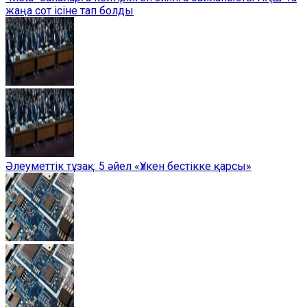
жаңа сот ісіне тап болды
Әлеуметтік тұзақ: 5 әйел «Үлкен бестікке қарсы»