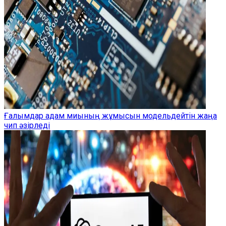
Ғалымдар адам миының жұмысын модельдейтін жаңа
чип әзірледі