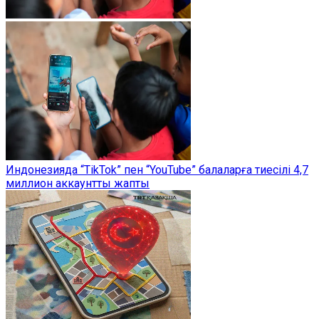
Индонезияда “TikTok” пен “YouTube” балаларға тиесілі 4,7
миллион аккаунтты жапты