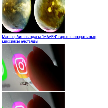
Марс орбитасындағы “MAVEN” ғарыш аппаратының
миссиясы аяқталды