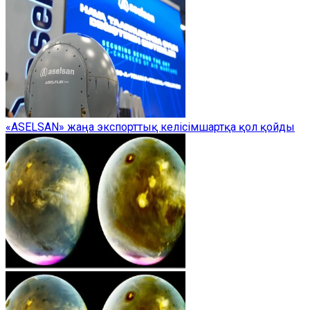
«ASELSAN» жаңа экспорттық келісімшартқа қол қойды