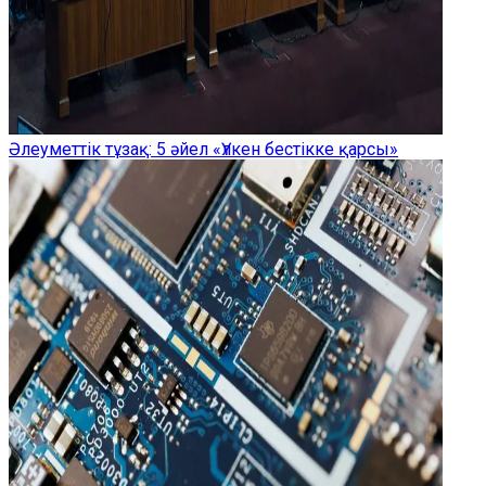
Әлеуметтік тұзақ: 5 әйел «Үлкен бестікке қарсы»