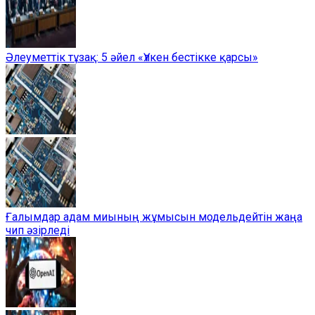
Әлеуметтік тұзақ: 5 әйел «Үлкен бестікке қарсы»
Ғалымдар адам миының жұмысын модельдейтін жаңа
чип әзірледі