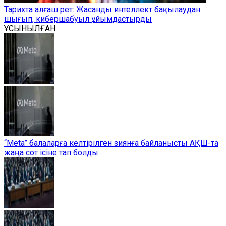
Тарихта алғаш рет: Жасанды интеллект бақылаудан
шығып, кибершабуыл ұйымдастырды
ҰСЫНЫЛҒАН
“Meta” балаларға келтірілген зиянға байланысты АҚШ-та
жаңа сот ісіне тап болды