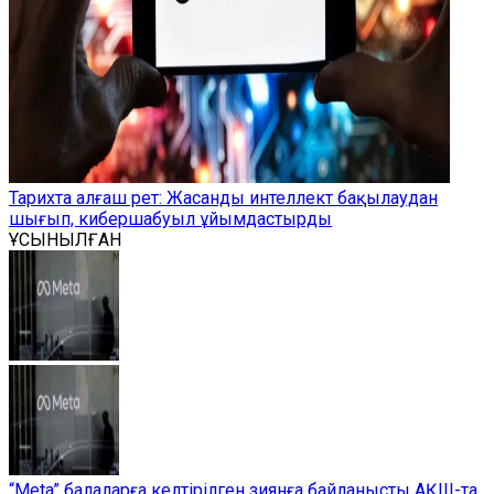
Тарихта алғаш рет: Жасанды интеллект бақылаудан
шығып, кибершабуыл ұйымдастырды
ҰСЫНЫЛҒАН
“Meta” балаларға келтірілген зиянға байланысты АҚШ-та