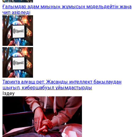
Ғалымдар адам миының жұмысын модельдейтін жаңа
чип әзірледі
Тарихта алғаш рет: Жасанды интеллект бақылаудан
шығып, кибершабуыл ұйымдастырды
Іздеу