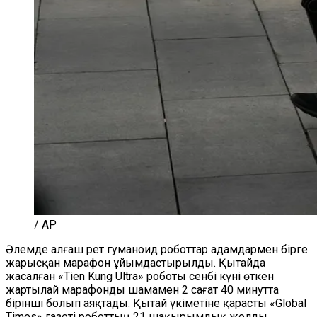
/ AP
Әлемде алғаш рет гуманоид роботтар адамдармен бірге
жарысқан марафон ұйымдастырылды. Қытайда
жасалған «Tien Kung Ultra» роботы сенбі күні өткен
жартылай марафонды шамамен 2 сағат 40 минутта
бірінші болып аяқтады. Қытай үкіметіне қарасты «Global
Times» газеті роботтың 21 шақырымдық жолды