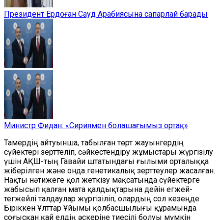
Президент Ердоған Сауд Арабиясына сапарлай барады
Министр Фидан: «Сириямен болашағымыз ортақ»
Тамердің айтуынша, табылған төрт жауынгердің
сүйектері зерттеліп, сәйкестендіру жұмыстары жүргізілу
үшін АҚШ-тың Гавайи штатындағы ғылыми орталыққа
жіберілген және онда генетикалық зерттеулер жасалған.
Нақты нәтижеге қол жеткізу мақсатында сүйектерге
жабысып қалған мата қалдықтарына дейін егжей-
тегжейлі талдаулар жүргізіліп, олардың сол кезеңде
Біріккен Ұлттар Ұйымы қолбасшылығы құрамында
соғысқан қай елдің әскеріне тиесілі болуы мүмкін