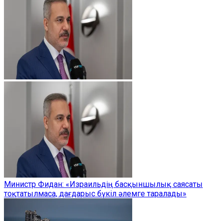
Министр Фидан: «Израильдің басқыншылық саясаты
тоқтатылмаса, дағдарыс бүкіл әлемге таралады»