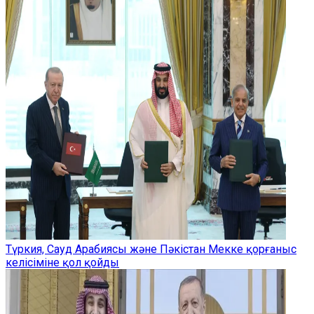
Түркия, Сауд Арабиясы және Пәкістан Мекке қорғаныс
келісіміне қол қойды