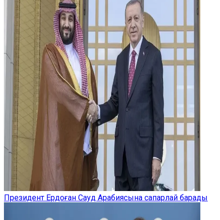
Президент Ердоған Сауд Арабиясына сапарлай барады