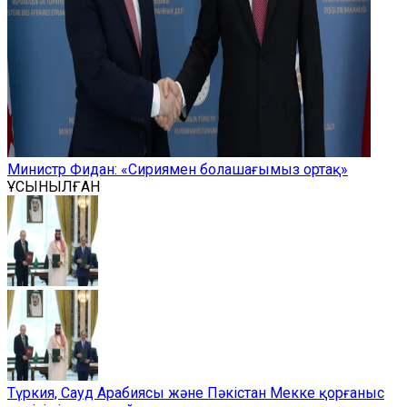
Министр Фидан: «Сириямен болашағымыз ортақ»
ҰСЫНЫЛҒАН
Түркия, Сауд Арабиясы және Пәкістан Мекке қорғаныс