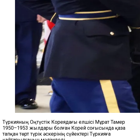
Түркияның Оңтүстік Кореядағы елшісі Мұрат Тамер
1950–1953 жылдары болған Корей соғысында қаза
тапқан төрт түрік әскерінің сүйектері Түркияға
қайтарылғанын мәлімдеді.