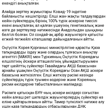
екендігі анықталған.
Алайда зерттеу жұмыстары Ковид-19 індетіне
байланысты кешіктірілді. Елші жан-жақты талдаулардан
кейін сүйектердің бірінің 100% түрік әскеріне тиесілі
екені анықталған, ал қалған үшеуінің генетикалық және
өзге де зерттеулер нәтижесінде Анадолыдан шыққаны
белгілі болған. Ол сондай-ақ әрбір жауынгерге қатысты
егжей-тегжейлі кітапшалар дайындалғанын айтты.
Оңтүстік Корея Қорғаныс министрлігіне қарасты Қаза
тапқандарды іздеу және олардың тұлғасын анықтау
агенттігі (MAKRI) мен Түркияның Оңтүстік Кореядағы
елшілігінің Әскери атташелігінің ұйымдастыруымен
төрт шейіттің сүйектері Гавайидағы АҚШ базасынан
арнайы ұшақпен Оңтүстік Кореядағы Осан АҚШ әскери
базасына жеткізілген. Елші жеткізу рәсімі кезінде
сүйектердің түрік туымен өздеріне және Кореяның
ресми өкілдеріне табысталғанын мәлімдеді.
Рәсімге қатысқан БҰҰ-ның әскери өкілдері соғыстан
кейін алғаш рет шетелдік жауынгерлердің сүйектері өз
еліне қайтарылғанын айтты. Тамер түпкілікті нәтиже алу
үшін қаза тапқандардың отбасыларынан ДНҚ