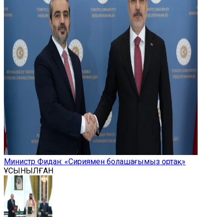
Министр Фидан: «Сириямен болашағымыз ортақ»
ҰСЫНЫЛҒАН