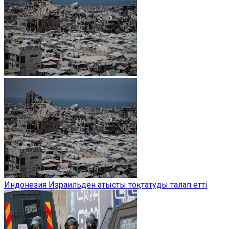
Индонезия Израильден атысты тоқтатуды талап етті