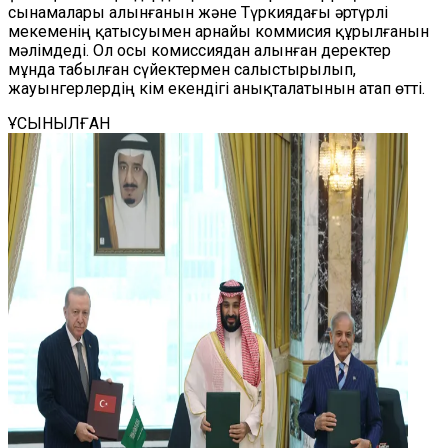
сынамалары алынғанын және Түркиядағы әртүрлі
мекеменің қатысуымен арнайы коммисия құрылғанын
мәлімдеді. Ол осы комиссиядан алынған деректер
мұнда табылған сүйектермен салыстырылып,
жауынгерлердің кім екендігі анықталатынын атап өтті.
ҰСЫНЫЛҒАН