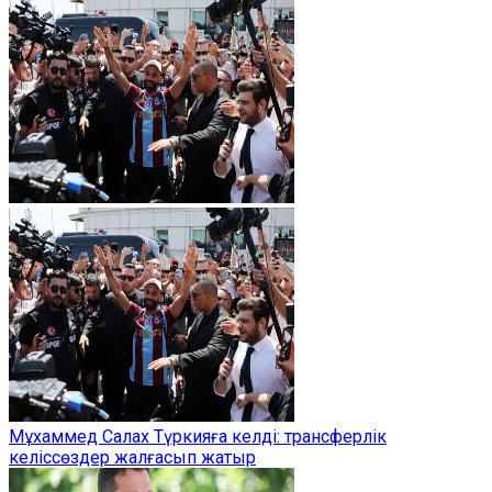
Мұхаммед Салах Түркияға келді: трансферлік
келіссөздер жалғасып жатыр