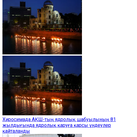
Хиросимада АҚШ-тың ядролық шабуылының 81
жылдығында ядролық қаруға қарсы үндеулер
қайталанды