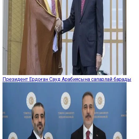
Президент Ердоған Сауд Арабиясына сапарлай барады