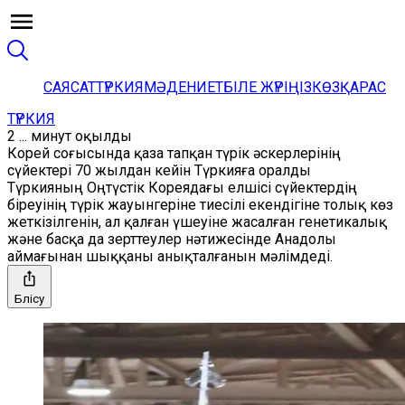
САЯСАТ
ТҮРКИЯ
МӘДЕНИЕТ
БІЛЕ ЖҮРІҢІЗ
КӨЗҚАРАС
ТҮРКИЯ
2 ... минут оқылды
Корей соғысында қаза тапқан түрік әскерлерінің
сүйектері 70 жылдан кейін Түркияға оралды
Түркияның Оңтүстік Кореядағы елшісі сүйектердің
біреуінің түрік жауынгеріне тиесілі екендігіне толық көз
жеткізілгенін, ал қалған үшеуіне жасалған генетикалық
және басқа да зерттеулер нәтижесінде Анадолы
аймағынан шыққаны анықталғанын мәлімдеді.
Бөлісу