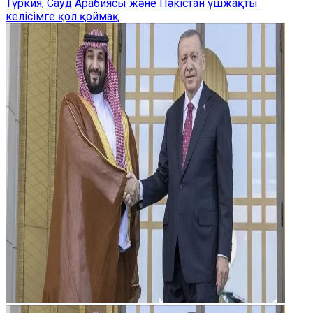
Түркия, Сауд Арабиясы және Пәкістан үшжақты
келісімге қол қоймақ