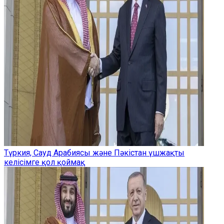
Түркия, Сауд Арабиясы және Пәкістан үшжақты
келісімге қол қоймақ