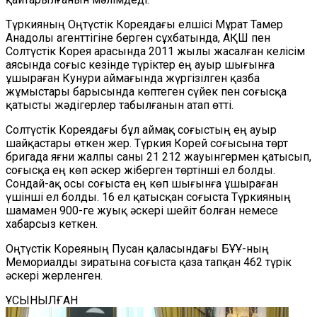
Түркияның Оңтүстік Кореядағы елшісі Мұрат Тамер
Анадолы агенттігіне берген сұхбатында, АҚШ пен
Солтүстік Корея арасында 2011 жылы жасалған келісім
аясында соғыс кезінде түріктер ең ауыр шығынға
ұшыраған Кунури аймағында жүргізілген қазба
жұмыстары барысында көптеген сүйек пен соғысқа
қатысты жәдігерлер табылғанын атап өтті.
Солтүстік Кореядағы бұл аймақ соғыстың ең ауыр
шайқастары өткен жер. Түркия Корей соғысына төрт
бригада яғни жалпы саны 21 212 жауынгермен қатысып,
соғысқа ең көп әскер жіберген төртінші ел болды.
Сондай-ақ осы соғыста ең көп шығынға ұшыраған
үшінші ел болды. 16 ел қатысқан соғыста Түркияның
шамамен 900-ге жуық әскері шейіт болған немесе
хабарсыз кеткен.
Оңтүстік Кореяның Пусан қаласындағы БҰҰ-ның
Мемориалды зиратына соғыста қаза тапқан 462 түрік
әскері жерленген.
ҰСЫНЫЛҒАН