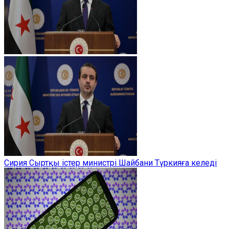
Сирия Сыртқы істер министрі Шайбани Түркияға келеді