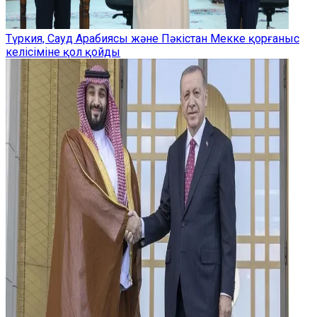
Түркия, Сауд Арабиясы және Пәкістан Мекке қорғаныс
келісіміне қол қойды