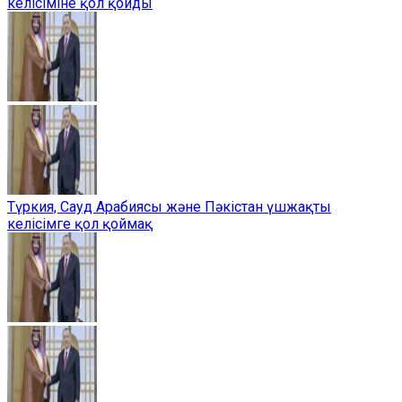
келісіміне қол қойды
Түркия, Сауд Арабиясы және Пәкістан үшжақты
келісімге қол қоймақ