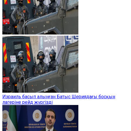
Израиль басып алынған Батыс Шериядағы босқын
лагеріне рейд жүргізді