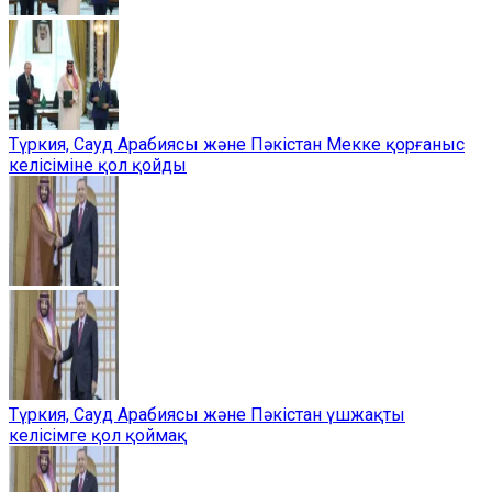
Түркия, Сауд Арабиясы және Пәкістан Мекке қорғаныс
келісіміне қол қойды
Түркия, Сауд Арабиясы және Пәкістан үшжақты
келісімге қол қоймақ