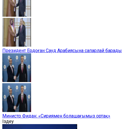
Президент Ердоған Сауд Арабиясына сапарлай барады
Министр Фидан: «Сириямен болашағымыз ортақ»
Іздеу