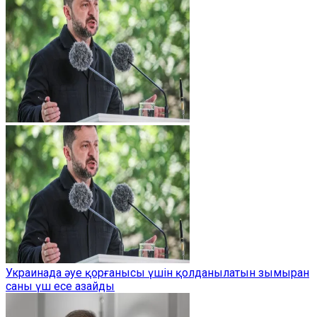
Украинада әуе қорғанысы үшін қолданылатын зымыран
саны үш есе азайды