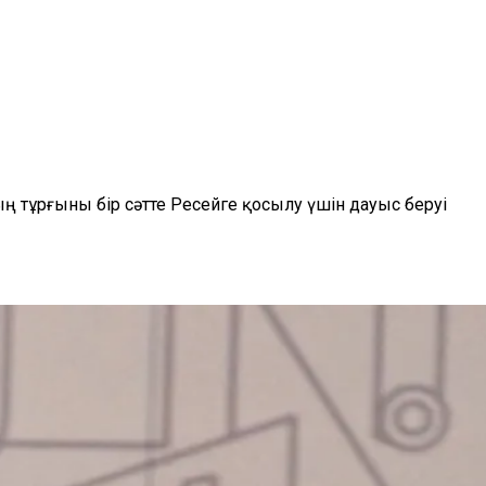
тұрғыны бір сәтте Ресейге қосылу үшін дауыс беруі