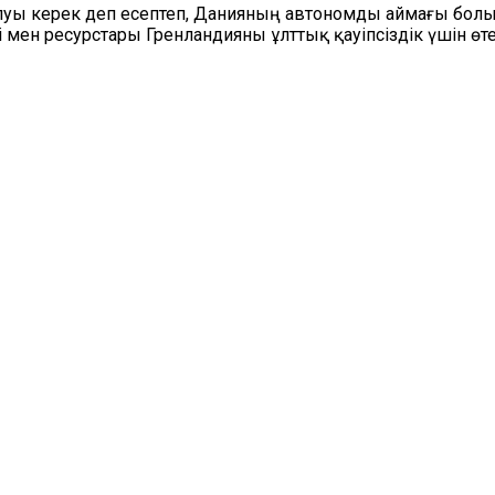
олуы керек деп есептеп, Данияның автономды аймағы бол
мен ресурстары Гренландияны ұлттық қауіпсіздік үшін өт