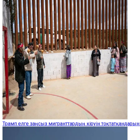
Трамп елге заңсыз мигранттардың кіруін тоқтатқандарын 