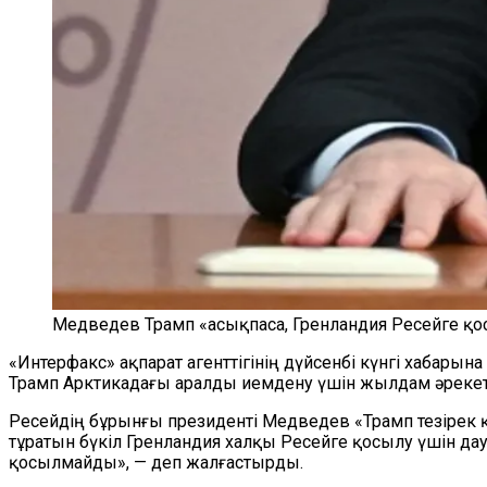
Медведев Трамп «асықпаса, Гренландия Ресейге қо
«Интерфакс» ақпарат агенттігінің дүйсенбі күнгі хабар
Трамп Арктикадағы аралды иемдену үшін жылдам әрекет 
Ресейдің бұрынғы президенті Медведев «Трамп тезірек қ
тұратын бүкіл Гренландия халқы Ресейге қосылу үшін дау
қосылмайды», — деп жалғастырды.