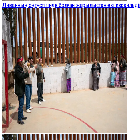
Ливанның оңтүстігінде болған жарылыстан екі израильдік