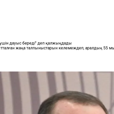
 үшін дауыс береді" деп қалжыңдады
талған жаңа талпыныстарын келемеждеп, аралдың 55 мың 