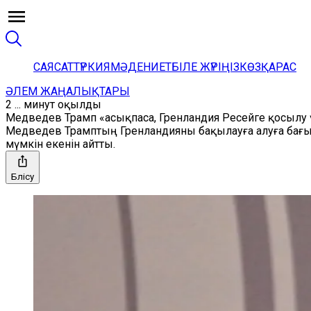
САЯСАТ
ТҮРКИЯ
МӘДЕНИЕТ
БІЛЕ ЖҮРІҢІЗ
КӨЗҚАРАС
ӘЛЕМ ЖАҢАЛЫҚТАРЫ
2 ... минут оқылды
Медведев Трамп «асықпаса, Гренландия Ресейге қосылу
Медведев Трамптың Гренландияны бақылауға алуға бағыт
мүмкін екенін айтты.
Бөлісу