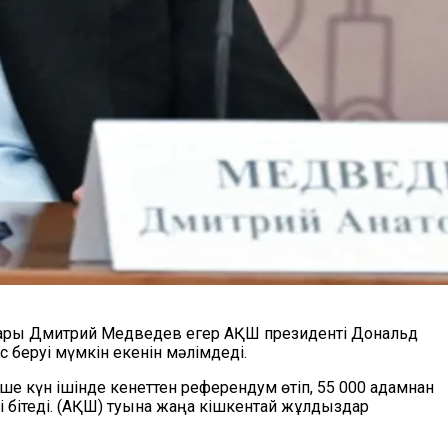
нбасары Дмитрий Медведев егер АҚШ президенті Дональд
беруі мүмкін екенін мәлімдеді.
е күн ішінде кенеттен референдум өтіп, 55 000 адамнан
рі бітеді. (АҚШ) туына жаңа кішкентай жұлдыздар