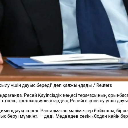
сылу үшін дауыс береді" деп қалжыңдады / Reuters
ына қарағанда, Ресей Қауіпсіздік кеңесі төрағасының оры
етпесе, гренландиялықтардың Ресейге қосылу үшін дауыс 
имылдауы керек. Расталмаған мәліметтер бойынша, бірнеш
ыс беруі мүмкін», — деді. Медведев сөзін «Содан кейін бә