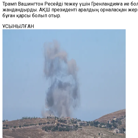
Трамп Вашингтон Ресейді тежеу үшін Гренландияға ие б
жандандырды. АҚШ президенті аралдың орналасқан жері 
бұған қарсы болып отыр.
ҰСЫНЫЛҒАН