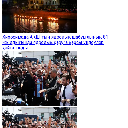
Хиросимада АҚШ-тың ядролық шабуылының 81
жылдығында ядролық қаруға қарсы үндеулер
қайталанды