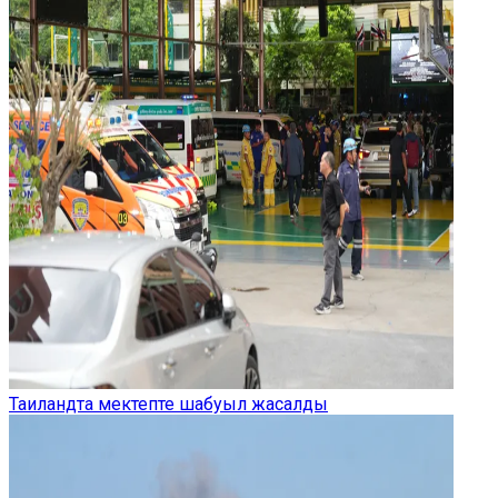
Таиландта мектепте шабуыл жасалды