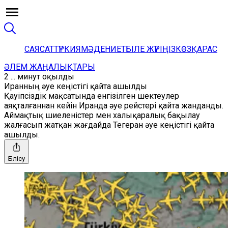
САЯСАТ
ТҮРКИЯ
МӘДЕНИЕТ
БІЛЕ ЖҮРІҢІЗ
КӨЗҚАРАС
ӘЛЕМ ЖАҢАЛЫҚТАРЫ
2 ... минут оқылды
Иранның әуе кеңістігі қайта ашылды
Қауіпсіздік мақсатында енгізілген шектеулер
аяқталғаннан кейін Иранда әуе рейстері қайта жанданды.
Аймақтық шиеленістер мен халықаралық бақылау
жалғасып жатқан жағдайда Тегеран әуе кеңістігі қайта
ашылды.
Бөлісу