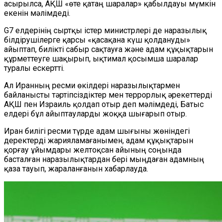
асырылса, АҚШ «өте қатаң шаралар» қабылдауы мүмкін
екенін мәлімдеді.
G7 елдерінің сыртқы істер министрлері де наразылық
білдірушілерге қарсы «қасақана күш қолдануды»
айыптап, билікті сабыр сақтауға және адам құқықтарын
құрметтеуге шақырып, ықтимал қосымша шаралар
туралы ескертті.
Ал Иранның ресми өкілдері наразылықтармен
байланысты тәртіпсіздіктер мен террорлық әрекеттерді
АҚШ пен Израиль қолдап отыр деп мәлімдеді, Батыс
елдері бұл айыптауларды жоққа шығарып отыр.
Иран билігі ресми түрде адам шығыны жөніндегі
деректерді жарияламағанымен, адам құқықтарын
қорғау ұйымдары желтоқсан айының соңында
басталған наразылықтардан бері мыңдаған адамның
қаза тауып, жараланғанын хабарлауда.