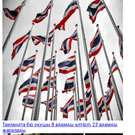
Таиландта бір оқушы 8 адамды өлтіріп, 23 адамды
жаралады