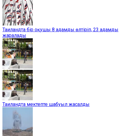
Таиландта бір оқушы 8 адамды өлтіріп, 23 адамды
жаралады
Таиландта мектепте шабуыл жасалды