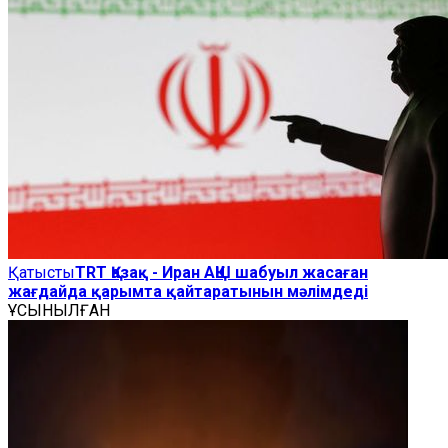
Қатысты
TRT Қазақ - Иран АҚШ шабуыл жасаған
жағдайда қарымта қайтаратынын мәлімдеді
ҰСЫНЫЛҒАН