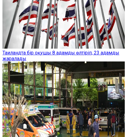
Таиландта бір оқушы 8 адамды өлтіріп, 23 адамды
жаралады