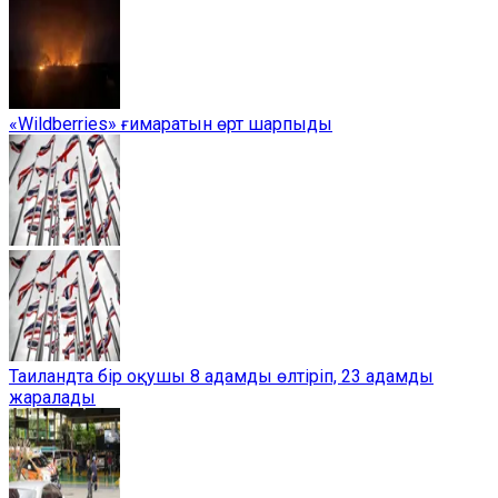
«Wildberries» ғимаратын өрт шарпыды
Таиландта бір оқушы 8 адамды өлтіріп, 23 адамды
жаралады