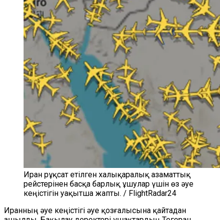
Иран рұқсат етілген халықаралық азаматтық
рейстерінен басқа барлық ұшулар үшін өз әуе
кеңістігін уақытша жапты. / FlightRadar24
Иранның әуе кеңістігі әуе қозғалысына қайтадан
ашылды. Бақылау деректері ұшақтардың Тегеран