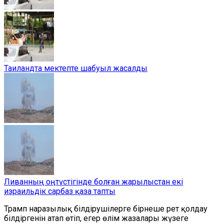
Таиландта мектепте шабуыл жасалды
Ливанның оңтүстігінде болған жарылыстан екі
израильдік сарбаз қаза тапты
Трамп наразылық білдірушілерге бірнеше рет қолдау
білдіргенін атап өтіп, егер өлім жазалары жүзеге