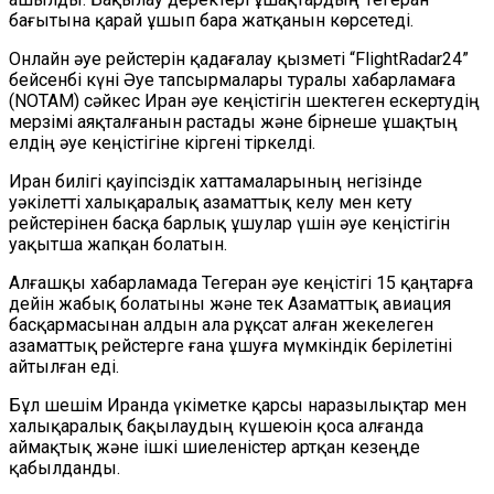
бағытына қарай ұшып бара жатқанын көрсетеді.
Онлайн әуе рейстерін қадағалау қызметі “FlightRadar24”
бейсенбі күні Әуе тапсырмалары туралы хабарламаға
(NOTAM) сәйкес Иран әуе кеңістігін шектеген ескертудің
мерзімі аяқталғанын растады және бірнеше ұшақтың
елдің әуе кеңістігіне кіргені тіркелді.
Иран билігі қауіпсіздік хаттамаларының негізінде
уәкілетті халықаралық азаматтық келу мен кету
рейстерінен басқа барлық ұшулар үшін әуе кеңістігін
уақытша жапқан болатын.
Алғашқы хабарламада Тегеран әуе кеңістігі 15 қаңтарға
дейін жабық болатыны және тек Азаматтық авиация
басқармасынан алдын ала рұқсат алған жекелеген
азаматтық рейстерге ғана ұшуға мүмкіндік берілетіні
айтылған еді.
Бұл шешім Иранда үкіметке қарсы наразылықтар мен
халықаралық бақылаудың күшеюін қоса алғанда
аймақтық және ішкі шиеленістер артқан кезеңде
қабылданды.