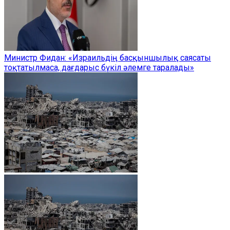
Министр Фидан: «Израильдің басқыншылық саясаты
тоқтатылмаса, дағдарыс бүкіл әлемге таралады»