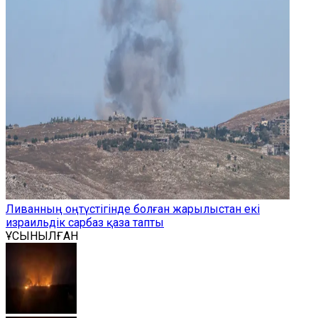
Ливанның оңтүстігінде болған жарылыстан екі
израильдік сарбаз қаза тапты
ҰСЫНЫЛҒАН