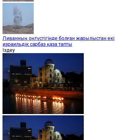
Ливанның оңтүстігінде болған жарылыстан екі
израильдік сарбаз қаза тапты
Іздеу