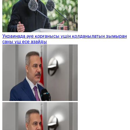
Украинада әуе қорғанысы үшін қолданылатын зымыран
саны үш есе азайды