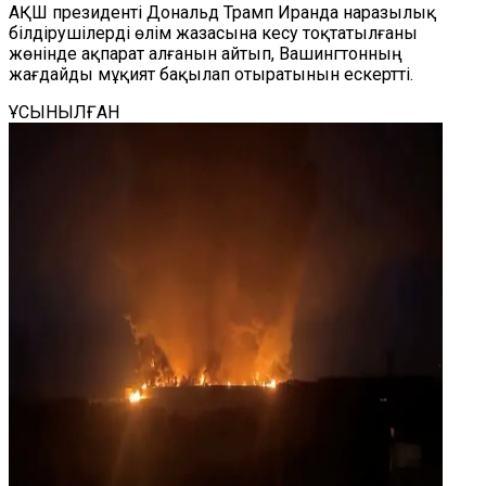
АҚШ президенті Дональд Трамп Иранда наразылық
білдірушілерді өлім жазасына кесу тоқтатылғаны
жөнінде ақпарат алғанын айтып, Вашингтонның
жағдайды мұқият бақылап отыратынын ескертті.
ҰСЫНЫЛҒАН