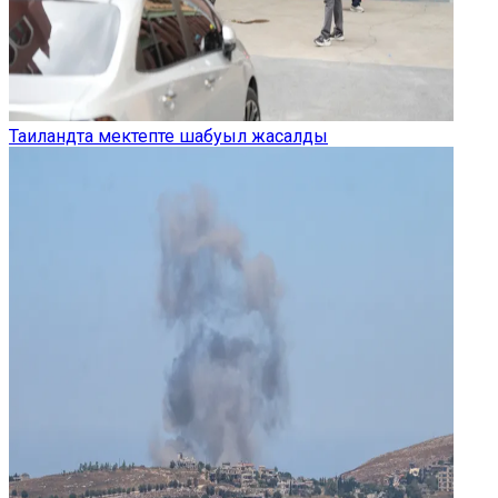
Таиландта мектепте шабуыл жасалды