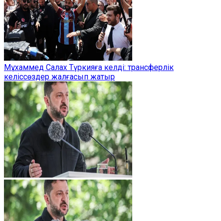
Мұхаммед Салах Түркияға келді: трансферлік
келіссөздер жалғасып жатыр