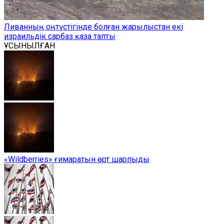
Ливанның оңтүстігінде болған жарылыстан екі
израильдік сарбаз қаза тапты
ҰСЫНЫЛҒАН
«Wildberries» ғимаратын өрт шарпыды