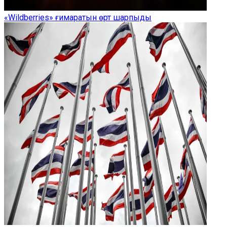
«Wildberries» ғимаратын өрт шарпыды