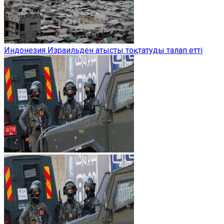
Индонезия Израильден атысты тоқтатуды талап етті