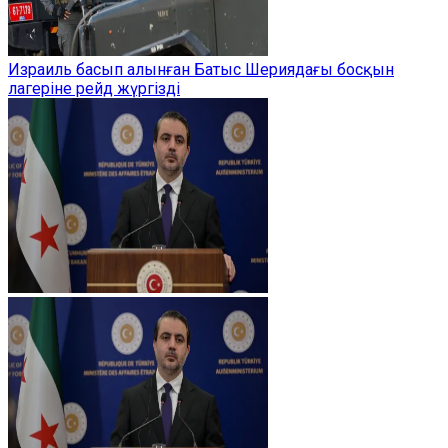
Израиль басып алынған Батыс Шериядағы босқын
лагеріне рейд жүргізді