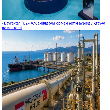
«Bayraktar TB2» Албаниядағы орман өртін ауыздықтауға
көмектесті