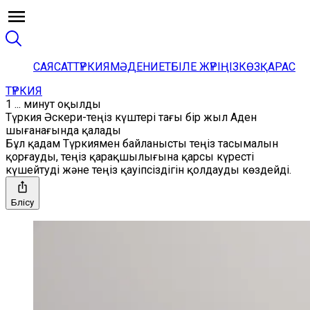
САЯСАТ
ТҮРКИЯ
МӘДЕНИЕТ
БІЛЕ ЖҮРІҢІЗ
КӨЗҚАРАС
ТҮРКИЯ
1 ... минут оқылды
Түркия Әскери-теңіз күштері тағы бір жыл Аден
шығанағында қалады
Бұл қадам Түркиямен байланысты теңіз тасымалын
қорғауды, теңіз қарақшылығына қарсы күресті
күшейтуді және теңіз қауіпсіздігін қолдауды көздейді.
Бөлісу