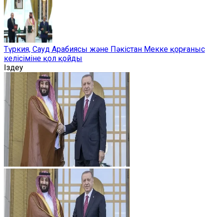
Түркия, Сауд Арабиясы және Пәкістан Мекке қорғаныс
келісіміне қол қойды
Іздеу