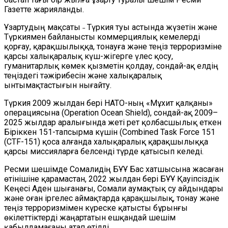
Газетте жарияланды.
Ұзартудың мақсаты ˗ Түркия туы астында жүзетін және
Түркиямен байланысты коммерциялық кемелерді
қорғау, қарақшылыққа, тонауға және теңіз терроризміне
қарсы халықаралық күш-жігерге үлес қосу,
гуманитарлық көмек қызметін қолдау, сондай-ақ елдің
теңіздегі тәжірибесін және халықаралық
ынтымақтастығын нығайту.
Түркия 2009 жылдан бері НАТО-ның «Мұхит қалқаны»
операциясына (Operation Ocean Shield), сондай-ақ 2009–
2025 жылдар аралығында жеті рет қолбасшылық еткен
Біріккен 151-тапсырма күшін (Combined Task Force 151
(CTF-151) қоса алғанда халықаралық қарақшылыққа
қарсы миссияларға белсенді түрде қатысып келеді.
Ресми шешімде Сомалидің БҰҰ Бас хатшысына жасаған
өтінішіне қарамастан, 2022 жылдан бері БҰҰ Қауіпсіздік
Кеңесі Аден шығанағы, Сомали аумақтық су айдындары
және оған іргелес аймақтарда қарақшылық, тонау және
теңіз терроризмімен күреске қатысты бұрынғы
өкілеттіктерді жаңартатын ешқандай шешім
қабылдамағаны атап өтілді.