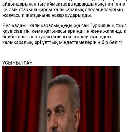
айдындарынан тыс аймақтарда қарақшылық пен теңіз
қылмыстарына қарсы халықаралық операциялардың
жалғасып жатқанына назар аударылды.
Бұл қадам ˗ халықаралық құқыққа сай Түркияның теңіз
қауіпсіздігін, кеме қатынасы еркіндігін және жаһандық
бейбітшілік пен тұрақтылықты қолдау жөніндегі
халықаралық, әрі ұлттық міндеттемелерінің бір бөлігі.
ҰСЫНЫЛҒАН