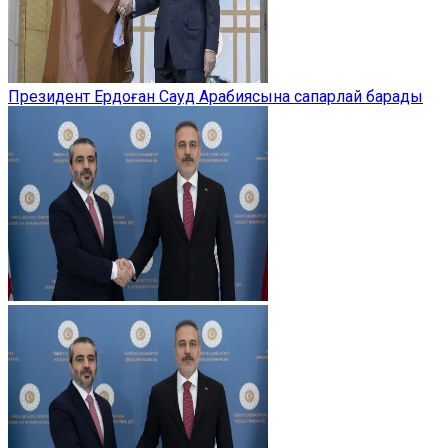
Президент Ердоған Сауд Арабиясына сапарлай барады