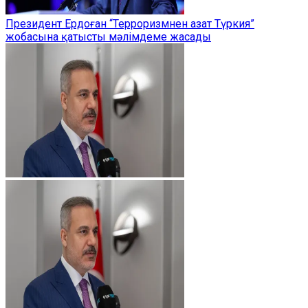
Президент Ердоған “Терроризмнен азат Түркия”
жобасына қатысты мәлімдеме жасады