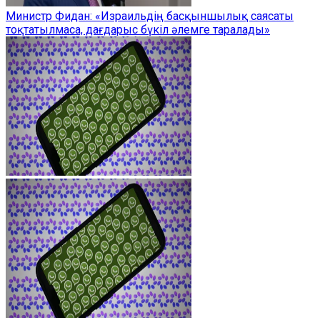
Министр Фидан: «Израильдің басқыншылық саясаты
тоқтатылмаса, дағдарыс бүкіл әлемге таралады»