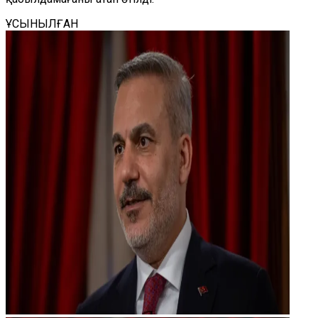
ҰСЫНЫЛҒАН