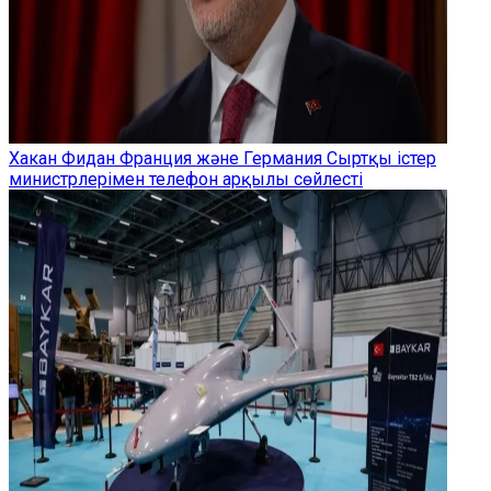
Хакан Фидан Франция және Германия Сыртқы істер
министрлерімен телефон арқылы сөйлесті