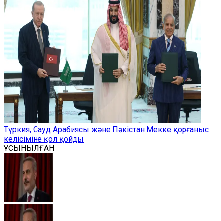
Түркия, Сауд Арабиясы және Пәкістан Мекке қорғаныс
келісіміне қол қойды
ҰСЫНЫЛҒАН