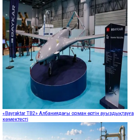
«Bayraktar TB2» Албаниядағы орман өртін ауыздықтауға
көмектесті