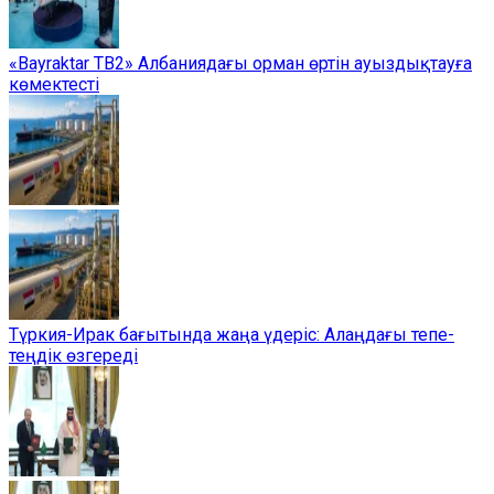
«Bayraktar TB2» Албаниядағы орман өртін ауыздықтауға
көмектесті
Түркия-Ирак бағытында жаңа үдеріс: Алаңдағы тепе-
теңдік өзгереді