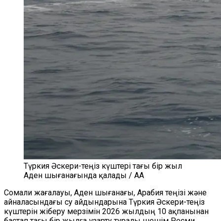
Түркия Әскери-теңіз күштері тағы бір жыл
Аден шығанағында қалады / AA
Сомали жағалауы, Аден шығанағы, Арабия теңізі және
айналасындағы су айдындарына Түркия Әскери-теңіз
күштерін жіберу мерзімін 2026 жылдың 10 ақпанынан
бастап тағы бір жылға ұзарту туралы шешім Ресми