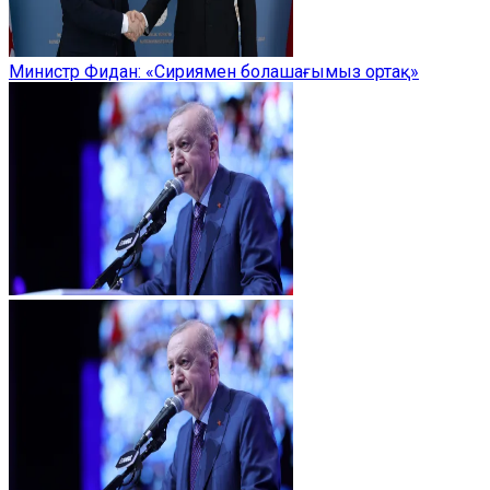
Министр Фидан: «Сириямен болашағымыз ортақ»