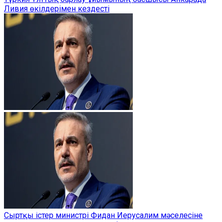
Ливия өкілдерімен кездесті
Сыртқы істер министрі Фидан Иерусалим мәселесіне