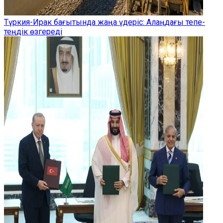
Түркия-Ирак бағытында жаңа үдеріс: Алаңдағы тепе-
теңдік өзгереді