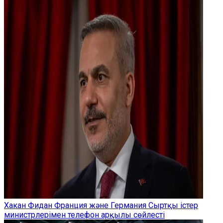
Хакан Фидан Франция және Германия Сыртқы істер
министрлерімен телефон арқылы сөйлесті