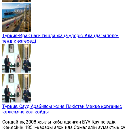
Түркия-Ирак бағытында жаңа үдеріс: Алаңдағы тепе-
теңдік өзгереді
Түркия, Сауд Арабиясы және Пәкістан Мекке қорғаныс
келісіміне қол қойды
Сондай-ақ 2008 жылы қабылданған БҰҰ Қауіпсіздік
Кеңесінің 1851-қарары аясында Сомалидің аумақтық су