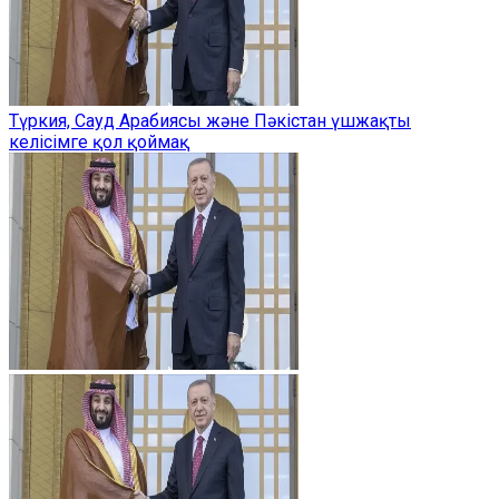
Түркия, Сауд Арабиясы және Пәкістан үшжақты
келісімге қол қоймақ