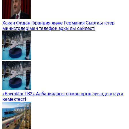
Хакан Фидан Франция және Германия Сыртқы істер
министрлерімен телефон арқылы сөйлесті
«Bayraktar TB2» Албаниядағы орман өртін ауыздықтауға
көмектесті