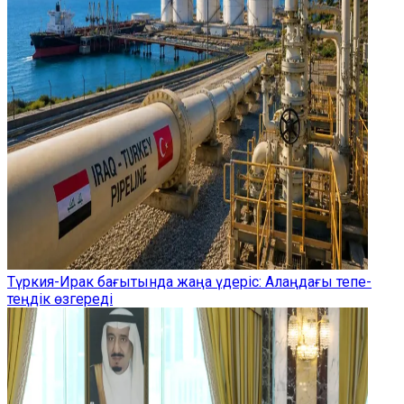
Түркия-Ирак бағытында жаңа үдеріс: Алаңдағы тепе-
теңдік өзгереді