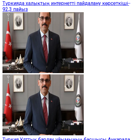
Түркияда халықтың интернетті пайдалану көрсеткіші ̶
92,3 пайыз
Түркия Ұлттық барлау ұйымының басшысы Анкарада