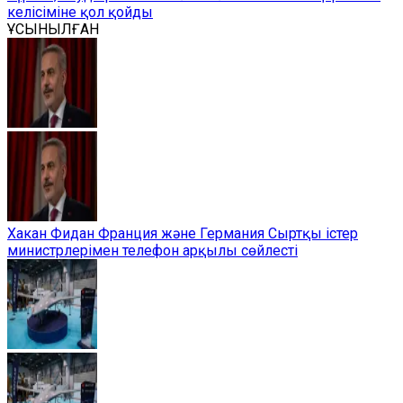
келісіміне қол қойды
ҰСЫНЫЛҒАН
Хакан Фидан Франция және Германия Сыртқы істер
министрлерімен телефон арқылы сөйлесті