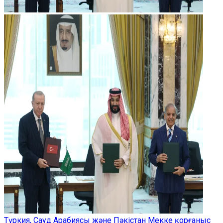
Түркия, Сауд Арабиясы және Пәкістан Мекке қорғаныс