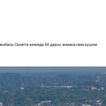
жобасы Сенатта кемінде 60 дауыс жинаса ғана күшіне