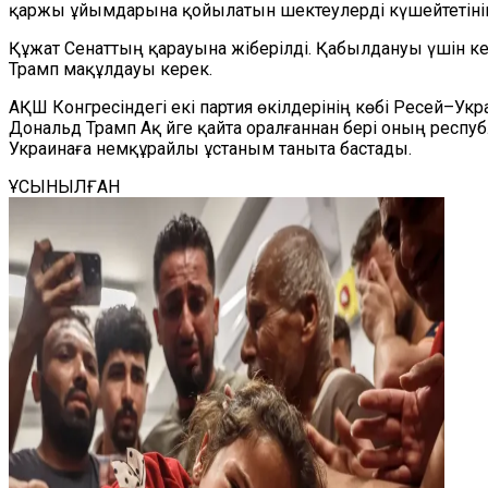
қаржы ұйымдарына қойылатын шектеулерді күшейтетінін
Құжат Сенаттың қарауына жіберілді. Қабылдануы үшін ке
Трамп мақұлдауы керек.
АҚШ Конгресіндегі екі партия өкілдерінің көбі Ресей–
Дональд Трамп Ақ Үйге қайта оралғаннан бері оның респу
Украинаға немқұрайлы ұстаным таныта бастады.
ҰСЫНЫЛҒАН