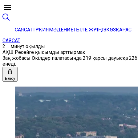
САЯСАТ
ТҮРКИЯ
МӘДЕНИЕТ
БІЛЕ ЖҮРІҢІЗ
КӨЗҚАРАС
САЯСАТ
2 ... минут оқылды
АҚШ Ресейге қысымды арттырмақ
Заң жобасы Өкілдер палатасында 219 қарсы дауысқа 226 
енеді.
Бөлісу