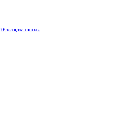
 бала қаза тапты»