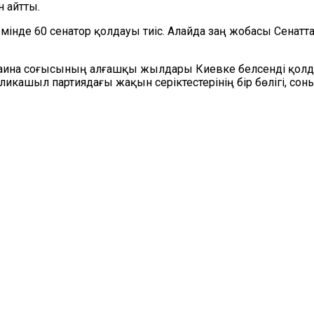
 айтты.
мінде 60 сенатор қолдауы тиіс. Алайда заң жобасы Сенатт
Украина соғысының алғашқы жылдары Киевке белсенді қолд
бликашыл партиядағы жақын серіктестерінің бір бөлігі, с