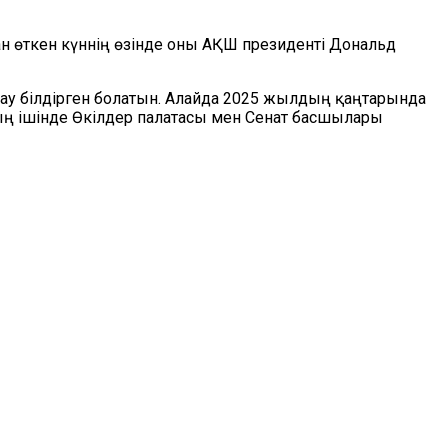
ан өткен күннің өзінде оны АҚШ президенті Дональд
ау білдірген болатын. Алайда 2025 жылдың қаңтарында
оның ішінде Өкілдер палатасы мен Сенат басшылары