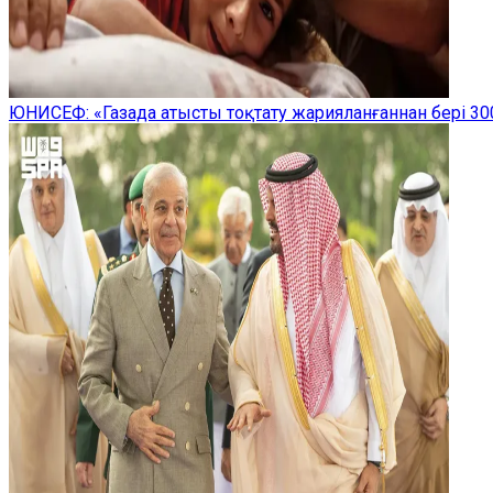
ЮНИСЕФ: «Газада атысты тоқтату жарияланғаннан бері 300