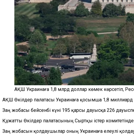
АҚШ Украинаға 1,8 млрд доллар көмек көрсетіп, Ре
АҚШ Өкілдер палатасы Украинаға қосымша 1,8 миллиард 
Заң жобасы бейсенбі күні 195 қарсы дауысқа 226 дауыс
Құжатты Өкілдер палатасының Сыртқы істер комитетінде
Заң жобасын қолдаушылар оның Украинаға елеулі қолдау 