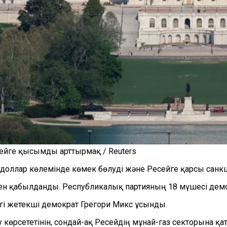
сейге қысымды арттырмақ / Reuters
доллар көлемінде көмек бөлуді және Ресейге қарсы санк
пен қабылданды. Республикалық партияның 18 мүшесі дем
гі жетекші демократ Грегори Микс ұсынды.
көрсететінін, сондай-ақ Ресейдің мұнай-газ секторына қ