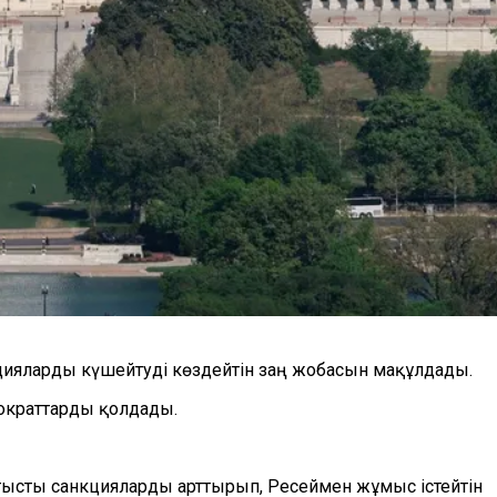
цияларды күшейтуді көздейтін заң жобасын мақұлдады.
ократтарды қолдады.
атысты санкцияларды арттырып, Ресеймен жұмыс істейтін