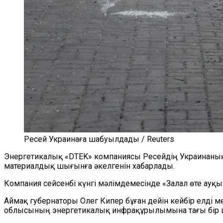
Ресей Украинаға шабуылдады / Reuters
Энергетикалық
«
DTEK
»
компаниясы Ресейдің Украинаның
материалдық шығынға әкелгенін хабарлады.
Компания сейсенбі күнгі мәлімдемесінде «Залал өте ау
Аймақ
губернаторы Олег Кипер бұған дейін кейбір елді 
облысының энергетикалық инфрақұрылымына тағы бір