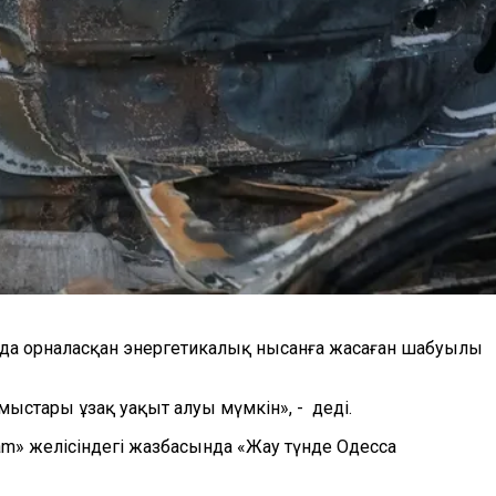
нда орналасқан энергетикалық нысанға жасаған шабуылы
ұмыстары ұзақ уақыт алуы мүмкін»,
-
де
ді
.
am
»
желісіндегі жазбасында
«Жау түнде Одесса