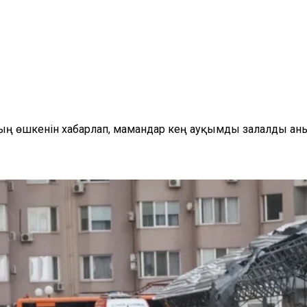
тының өшкенін хабарлап, мамандар кең ауқымды залалды а