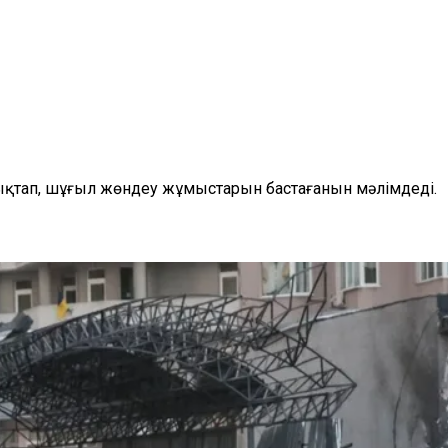
нықтап, шұғыл жөндеу жұмыстарын бастағанын мәлімдеді.