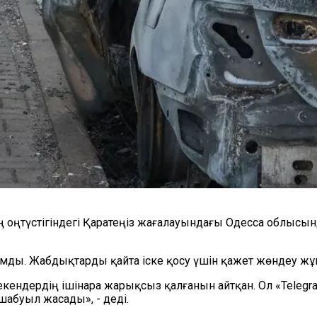
 оңтүстігіндегі Қаратеңіз жағалауындағы Одесса облысы
қымды. Жабдықтарды қайта іске қосу үшін қажет жөндеу ж
мекендердің ішінара жарықсыз қалғанын айтқан. Ол
«
Telegr
 шабуыл жасады»,
-
деді.