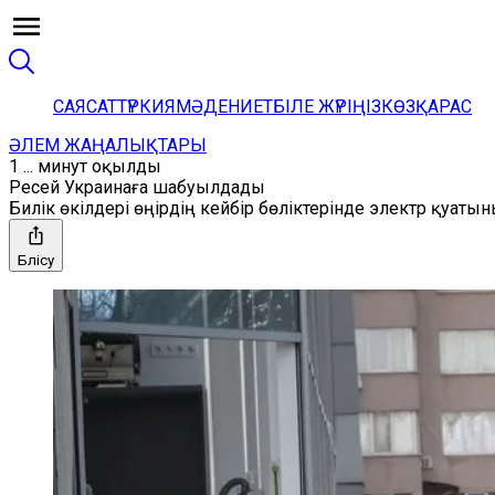
САЯСАТ
ТҮРКИЯ
МӘДЕНИЕТ
БІЛЕ ЖҮРІҢІЗ
КӨЗҚАРАС
ӘЛЕМ ЖАҢАЛЫҚТАРЫ
1 ... минут оқылды
Ресей Украинаға шабуылдады
Билік өкілдері өңірдің кейбір бөліктерінде электр қуа
Бөлісу