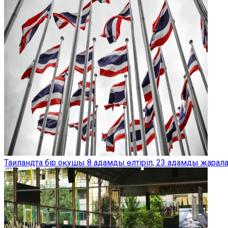
Таиландта бір оқушы 8 адамды өлтіріп, 23 адамды жарал