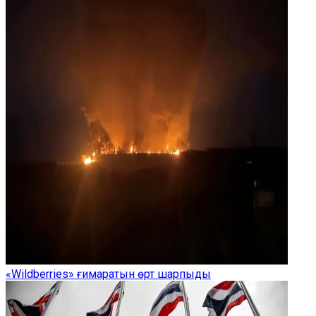
«Wildberries» ғимаратын өрт шарпыды