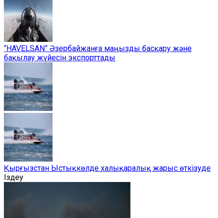
“HAVELSAN” Әзербайжанға маңызды басқару және
бақылау жүйесін экспорттады
Қырғызстан Ыстықкөлде халықаралық жарыс өткізуде
Іздеу