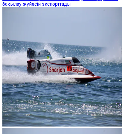
бақылау жүйесін экспорттады