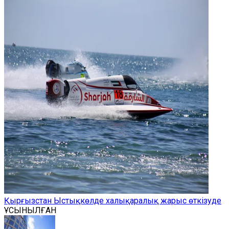
Қырғызстан Ыстықкөлде халықаралық жарыс өткізуде
ҰСЫНЫЛҒАН