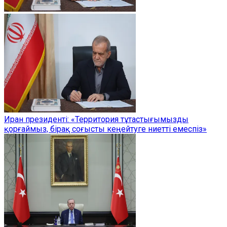
Иран президенті: «Территория тұтастығымызды
қорғаймыз, бірақ соғысты кеңейтуге ниетті емеспіз»