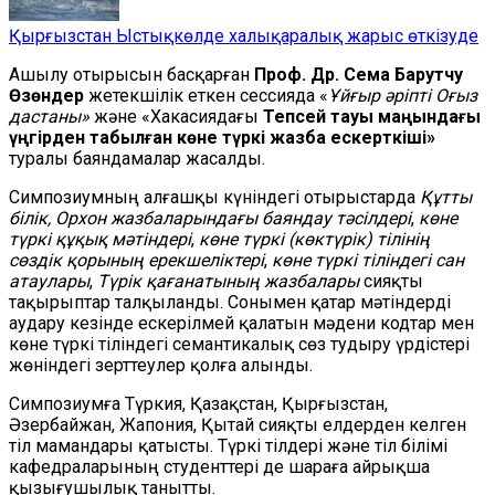
Қырғызстан Ыстықкөлде халықаралық жарыс өткізуде
Ашылу отырысын басқарған
Проф. Др. Сема Барутчу
Өзөндер
жетекшілік еткен сессияда «
Ұйғыр әріпті Оғыз
дастаны»
және «Хакасиядағы
Тепсей тауы маңындағы
үңгірден табылған көне түркі жазба ескерткіші»
туралы баяндамалар жасалды.
Симпозиумның алғашқы күніндегі отырыстарда
Құтты
білік,
Орхон жазбаларындағы баяндау тәсілдері
,
көне
түркі құқық мәтіндері
,
көне түркі (көктүрік) тілінің
сөздік қорының ерекшеліктері
,
көне түркі тіліндегі сан
атаулары
,
Түрік қағанатының жазбалары
сияқты
тақырыптар талқыланды. Сонымен қатар мәтіндерді
аудару кезінде ескерілмей қалатын мәдени кодтар мен
көне түркі тіліндегі семантикалық сөз тудыру үрдістері
жөніндегі зерттеулер қолға алынды.
Симпозиумға Түркия, Қазақстан, Қырғызстан,
Әзербайжан, Жапония, Қытай сияқты елдерден келген
тіл мамандары қатысты. Түркі тілдері және тіл білімі
кафедраларының студенттері де шараға айрықша
қызығушылық танытты.