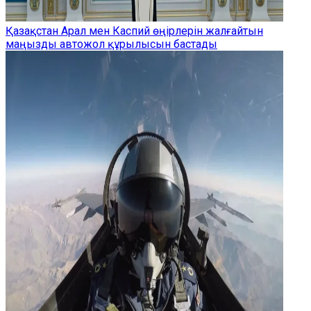
Қазақстан Арал мен Каспий өңірлерін жалғайтын
маңызды автожол құрылысын бастады