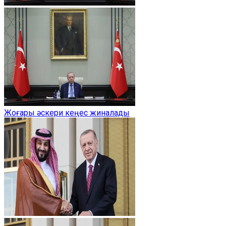
Жоғары әскери кеңес жиналады