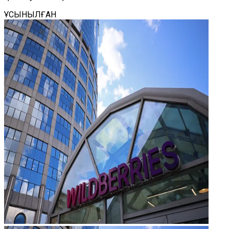
ҰСЫНЫЛҒАН