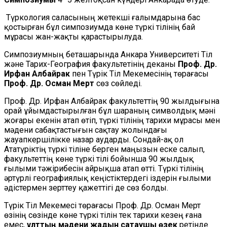
Түркология саласының жетекші ғалымдарына бас
қостырған бұл симпозиумда көне түркі тілінің бай
мұрасы жан-жақты қарастырылуда.
Симпозиумның беташарында Анкара Университеті Тіл
және Тарих-География факультетінің деканы
Проф. Др.
Ирфан Албайрак
пен Түрік Тіл Мекемесінің төрағасы
Проф. Др. Осман Мерт
сөз сөйледі.
Проф. Др. Ирфан Албайрак факультеттің 90 жылдығына
орай ұйымдастырылған бұл шараның символдық мәні
жоғары екенін атап өтіп, түркі тілінің тарихи мұрасы мен
мәдени сабақтастығын сақтау жолындағы
жауапкершілікке назар аударды. Сондай-ақ ол
Ататүріктің түркі тіліне берген маңызын еске салып,
факультеттің көне түркі тілі бойынша 90 жылдық
ғылыми тәжірибесін айрықша атап өтті. Түркі тілінің
әртүрлі географиялық кеңістіктердегі іздерін ғылыми
әдістермен зерттеу қажеттігі де сөз болды.
Түрік Тіл Мекемесі төрағасы Проф. Др. Осман Мерт
өзінің сөзінде көне түркі тілін тек тарихи кезең ғана
емес,
ұлттың мәдени жадын сақтаушы өзек
ретінде