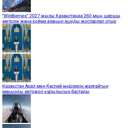
"Wildberries" 2027 жылы Қазақстанда 260 мың шаршы
метрлік жаңа қойма алаңын ашуды жоспарлап отыр
Қазақстан Арал мен Каспий өңірлерін жалғайтын
маңызды автожол құрылысын бастады