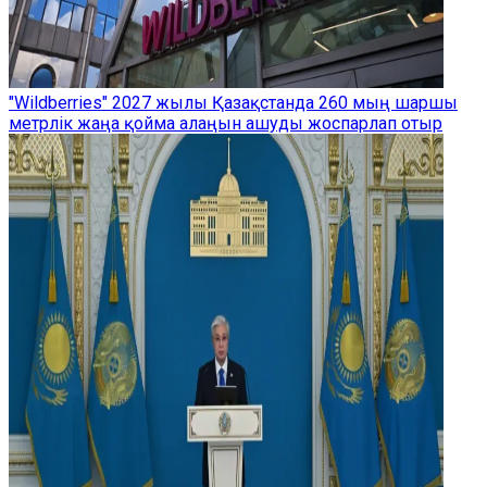
"Wildberries" 2027 жылы Қазақстанда 260 мың шаршы
метрлік жаңа қойма алаңын ашуды жоспарлап отыр