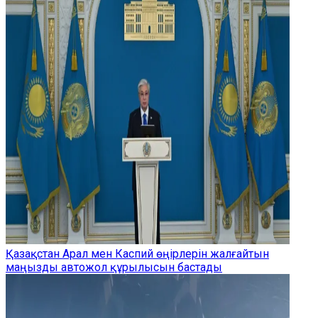
Қазақстан Арал мен Каспий өңірлерін жалғайтын
маңызды автожол құрылысын бастады