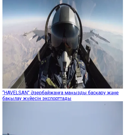
“HAVELSAN” Әзербайжанға маңызды басқару және
бақылау жүйесін экспорттады