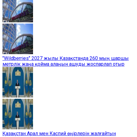
"Wildberries" 2027 жылы Қазақстанда 260 мың шаршы
метрлік жаңа қойма алаңын ашуды жоспарлап отыр
Қазақстан Арал мен Каспий өңірлерін жалғайтын