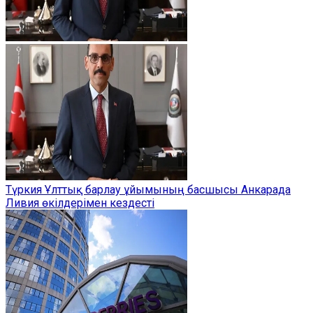
Түркия Ұлттық барлау ұйымының басшысы Анкарада
Ливия өкілдерімен кездесті