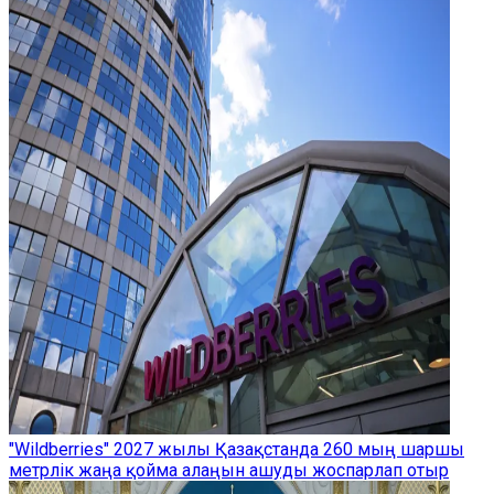
"Wildberries" 2027 жылы Қазақстанда 260 мың шаршы
метрлік жаңа қойма алаңын ашуды жоспарлап отыр