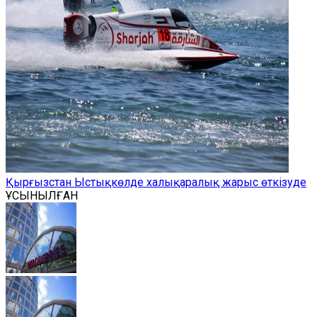
Қырғызстан Ыстықкөлде халықаралық жарыс өткізуде
ҰСЫНЫЛҒАН