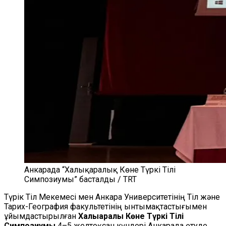
Анкарада “Халықаралық Көне Түркі Тілі
Симпозиумы” басталды / TRT
Түрік Тіл Мекемесі мен Анкара Университетінің Тіл және
Тарих-География факультетінің ынтымақтастығымен
ұйымдастырылған
Халықаралық Көне Түркі Тілі
Симпозиумы
4–5 желтоқсан күндері Анкарада өтуде.