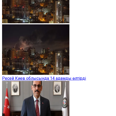
Ресей Киев облысында 14 адамды өлтірді