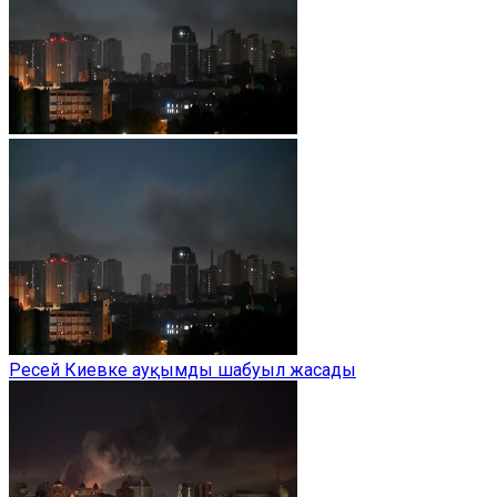
Ресей Киевке ауқымды шабуыл жасады