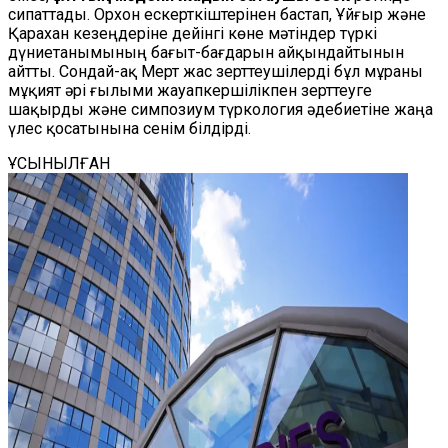
сипаттады. Орхон ескерткіштерінен бастап, Ұйғыр және
Қарахан кезеңдеріне дейінгі көне мәтіндер түркі
дүниетанымының бағыт-бағдарын айқындайтынын
айтты. Сондай-ақ Мерт жас зерттеушілерді бұл мұраны
мұқият әрі ғылыми жауапкершілікпен зерттеуге
шақырды және симпозиум түркология әдебиетіне жаңа
үлес қосатынына сенім білдірді.
ҰСЫНЫЛҒАН