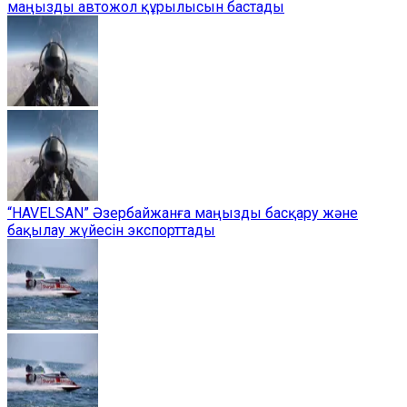
маңызды автожол құрылысын бастады
“HAVELSAN” Әзербайжанға маңызды басқару және
бақылау жүйесін экспорттады