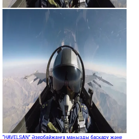
“HAVELSAN” Әзербайжанға маңызды басқару және