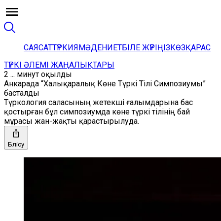
САЯСАТ
ТҮРКИЯ
МӘДЕНИЕТ
БІЛЕ ЖҮРІҢІЗ
КӨЗҚАРАС
ТҮРКІ ӘЛЕМІ ЖАҢАЛЫҚТАРЫ
2 ... минут оқылды
Анкарада “Халықаралық Көне Түркі Тілі Симпозиумы”
басталды
Түркология саласының жетекші ғалымдарына бас
қостырған бұл симпозиумда көне түркі тілінің бай
мұрасы жан-жақты қарастырылуда.
Бөлісу