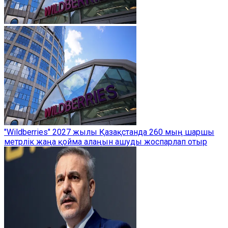
"Wildberries" 2027 жылы Қазақстанда 260 мың шаршы
метрлік жаңа қойма алаңын ашуды жоспарлап отыр