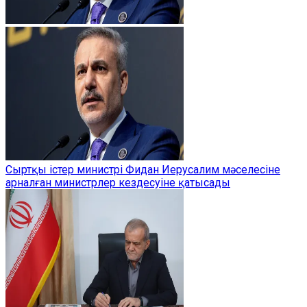
Сыртқы істер министрі Фидан Иерусалим мәселесіне
арналған министрлер кездесуіне қатысады