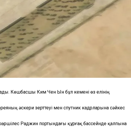
ады. Көшбасшы Ким Чен Ын бұл кемені өз елінің
Кореяның әскери зерттеуі мен спутник кадрларына сәйкес
н көршілес Раджин портындағы құрғақ бассейнде қалпына