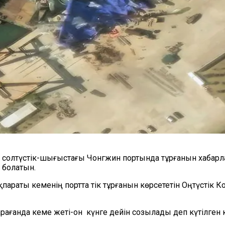
 солтүстік-шығыстағы Чонгжин портында тұрғанын хабарл
 болатын.
қпараты кеменің портта тік тұрғанын көрсететін Оңтүстік 
арағанда кеме жеті-он күнге дейін созылады деп күтілге