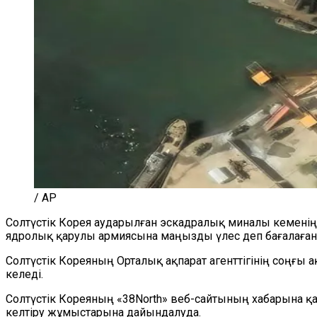
/ AP
Солтүстік Корея аударылған эскадралық миналы кеменің
ядролық қарулы армиясына маңызды үлес деп бағалаған
Солтүстік Кореяның Орталық ақпарат агенттігінің соңғы а
келеді.
Солтүстік Кореяның «38North» веб-сайтының хабарына қ
келтіру жұмыстарына дайындалуда.