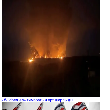
«Wildberries» ғимаратын өрт шарпыды