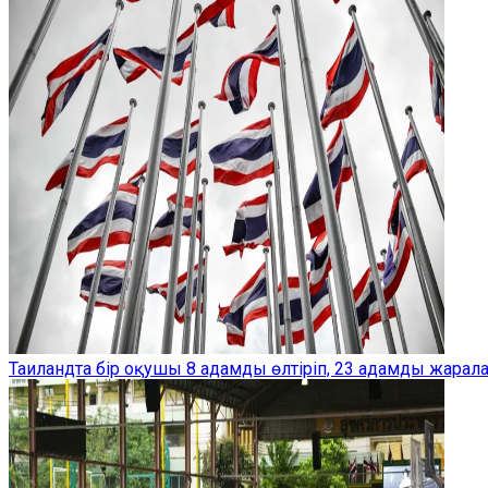
Таиландта бір оқушы 8 адамды өлтіріп, 23 адамды жарал