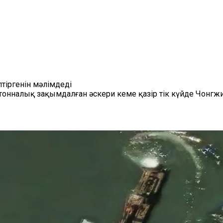
тіргенін мәлімдеді
 тонналық зақымдалған әскери кеме қазір тік күйде Чонгжи