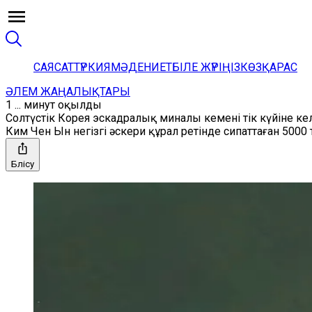
САЯСАТ
ТҮРКИЯ
МӘДЕНИЕТ
БІЛЕ ЖҮРІҢІЗ
КӨЗҚАРАС
ӘЛЕМ ЖАҢАЛЫҚТАРЫ
1 ... минут оқылды
Солтүстік Корея эскадралық миналы кемені тік күйіне кел
Ким Чен Ын негізгі әскери құрал ретінде сипаттаған 5000
Бөлісу