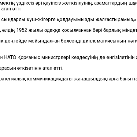
ктің үздіксіз әрі қауіпсіз жеткізілуінің, азаматтардың шұ
тап өтті.
н сындарлы күш-жігерге қолдауымызды жалғастырамыз,» -
елдің 1952 жылы одаққа қосылғаннан бері барлық міндет
к деңгейде мойындалған белсенді дипломатиясының нәти
НАТО Қорғаныс министрлері кездесуінің де енгізілетінін 
сын өткізетінін атап өтті.
н стратегиялық коммуникациядағы жаңашылдықтарға бағы