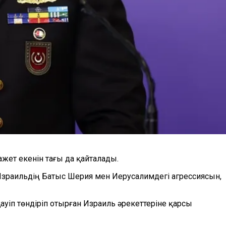
жет екенін тағы да қайталады.
 Израильдің Батыс Шерия мен Иерусалимдегі агрессиясын,
уіп төндіріп отырған Израиль әрекеттеріне қарсы