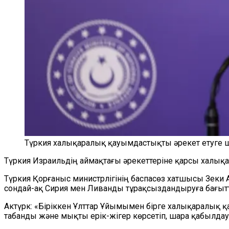
Түркия халықаралық қауымдастықты әрекет етуге 
Түркия Израильдің аймақтағы әрекеттеріне қарсы халық
Түркия Қорғаныс министрлігінің баспасөз хатшысы Зеки 
сондай-ақ Сирия мен Ливанды тұрақсыздандыруға бағытт
Актүрк: «Біріккен Ұлттар Ұйымымен бірге халықаралық қ
табанды және мықты ерік-жігер көрсетіп, шара қабылдауы