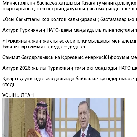
Министрліктің баспасөз хатшысы Газаға гуманитарлық көме
шарттарының толық орындалуының аса маңызды екенін а
«Осы бағыттағы кез келген халықаралық бастамалар ме
Актүрк Түркияның НАТО-дағы маңыздылығына тоқталып, 
«Түркияның жан-жақты әскери іс-қимылдары мен әлемді
Басшылар саммиті өтеді,» – деді ол.
Саммит бағдарламасына Қорғаныс өнеркәсібі форумы мен 
Актүрк 2026 жылы Түркияның тағы екі маңызды НАТО шара
Қазіргі қауіпсіздік жағдайында байланыс тәсілдері ме
өтеді.
ҰСЫНЫЛҒАН