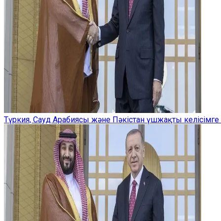
Түркия, Сауд Арабиясы және Пәкістан үшжақты келісімге