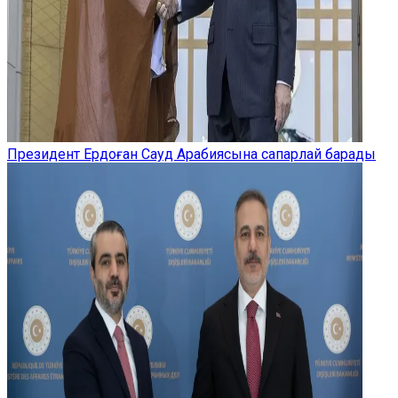
Президент Ердоған Сауд Арабиясына сапарлай барады