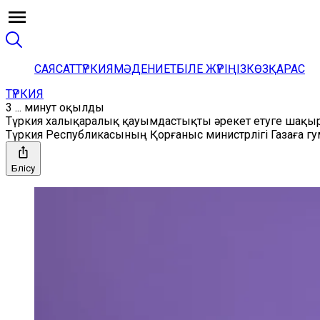
САЯСАТ
ТҮРКИЯ
МӘДЕНИЕТ
БІЛЕ ЖҮРІҢІЗ
КӨЗҚАРАС
ТҮРКИЯ
3 ... минут оқылды
Түркия халықаралық қауымдастықты әрекет етуге шақ
Түркия Республикасының Қорғаныс министрлігі Газаға гума
Бөлісу