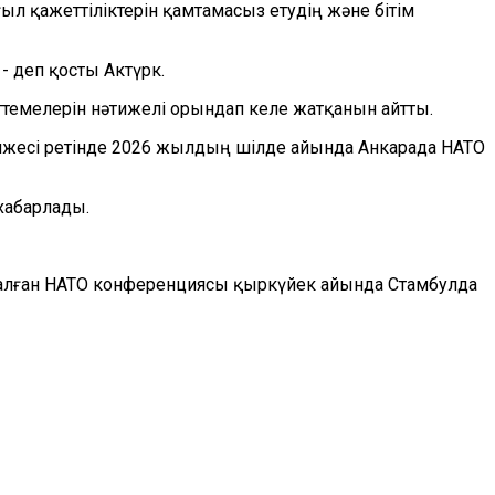
ғыл қажеттіліктерін қамтамасыз етудің және бітім
 деп қосты Актүрк.
темелерін нәтижелі орындап келе жатқанын айтты.
жесі ретінде 2026 жылдың шілде айында Анкарада НАТО
хабарлады.
тталған НАТО конференциясы қыркүйек айында Стамбулда