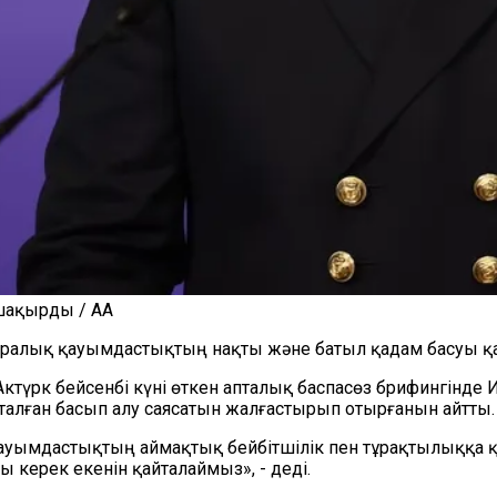
шақырды / AA
аралық қауымдастықтың нақты және батыл қадам басуы қа
Актүрк бейсенбі күні өткен апталық баспасөз брифингінде
алған басып алу саясатын жалғастырып отырғанын айтты.
ауымдастықтың аймақтық бейбітшілік пен тұрақтылыққа қа
 керек екенін қайталаймыз», - деді.