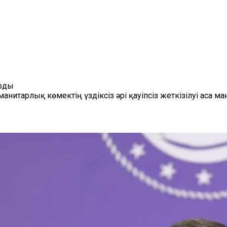
ырды
нитарлық көмектің үздіксіз әрі қауіпсіз жеткізілуі аса м