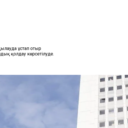
қылауда ұстап отыр
дық қолдау көрсетілуде.