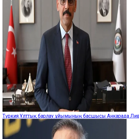
Түркия Ұлттық барлау ұйымының басшысы Анкарада Ливи