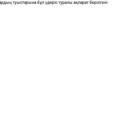
рдың туыстарына бұл үдеріс туралы ақпарат берілгені