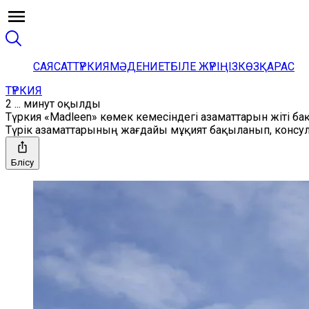
САЯСАТ
ТҮРКИЯ
МӘДЕНИЕТ
БІЛЕ ЖҮРІҢІЗ
КӨЗҚАРАС
ТҮРКИЯ
2 ... минут оқылды
Түркия «Madleen» көмек кемесіндегі азаматтарын жіті ба
Түрік азаматтарының жағдайы мұқият бақыланып, консул
Бөлісу