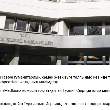
Газаға гуманитарлық көмек жеткізуге талпыныс кезінде 
көрсетіліп жатқанын мәлімдеді.
 «Madleen» кемесін тоқтатқан, ал Түркия Сыртқы істер мин
сіріліп, кейін Түркияның Израильдегі елшілігі өкілдері ол