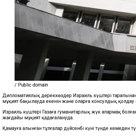
/ Public domain
Дипломатиялық дереккөздер Израиль күштері тарапынан 
мұқият бақылауда екенін және оларға консулдық қолдау 
Израиль күштері Газаға гуманитарлық жүк апармақ болған
жағдайы мұқият қадағалануда.
Қамауға алынған тұлғалар дүйсенбі күні түнде кемеден тү