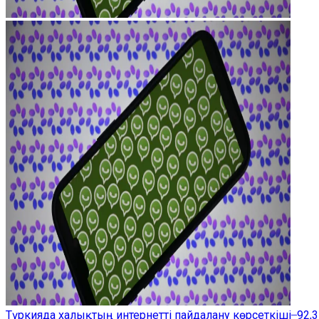
Түркияда халықтың интернетті пайдалану көрсеткіші ̶ 92,