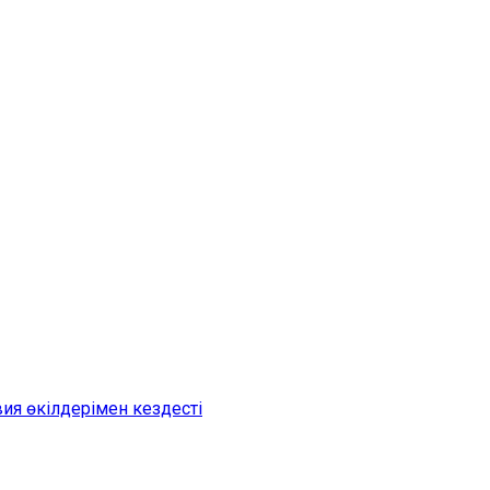
я өкілдерімен кездесті