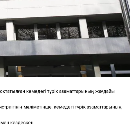
тоқтатылған кемедегі түрік азаматтарының жағдайы
истрлігінің мәліметінше, кемедегі түрік азаматтарының
армен кездескен.