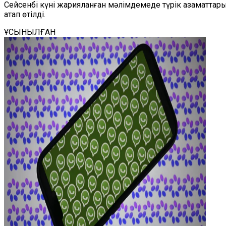
Сейсенбі күні жарияланған мәлімдемеде түрік азаматтары
атап өтілді.
ҰСЫНЫЛҒАН