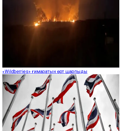
«Wildberries» ғимаратын өрт шарпыды