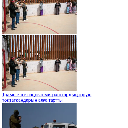
Трамп елге заңсыз мигранттардың кіруін
тоқтатқандарын алға тартты