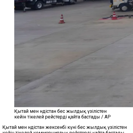
Қытай мен Үндістан бес жылдық үзілістен
кейін тікелей рейстерді қайта бастады / AP
Қытай мен Үндістан жексенбі күні бес жылдық үзілістен
кейін тікелей коммерциялық рейстерді қайта бастады.