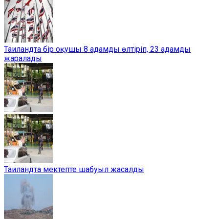
Таиландта бір оқушы 8 адамды өлтіріп, 23 адамды
жаралады
Таиландта мектепте шабуыл жасалды