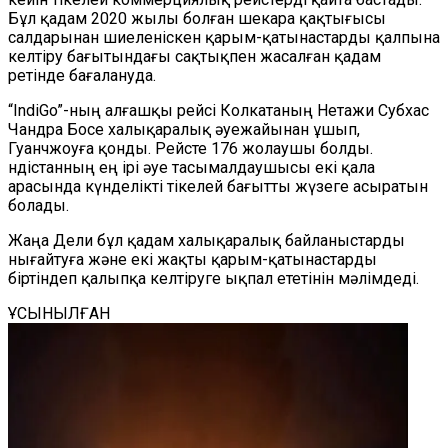
Бұл қадам 2020 жылы болған шекара қақтығысы
салдарынан шиеленіскен қарым-қатынастарды қалпына
келтіру бағытындағы сақтықпен жасалған қадам
ретінде бағалануда.
“IndiGo”-ның алғашқы рейсі Колкатаның Нетажи Субхас
Чандра Босе халықаралық әуежайынан ұшып,
Гуанчжоуға қонды. Рейсте 176 жолаушы болды.
Үндістанның ең ірі әуе тасымалдаушысы екі қала
арасында күнделікті тікелей бағытты жүзеге асыратын
болады.
Жаңа Дели бұл қадам халықаралық байланыстарды
нығайтуға және екі жақты қарым-қатынастарды
біртіндеп қалыпқа келтіруге ықпал ететінін мәлімдеді.
ҰСЫНЫЛҒАН