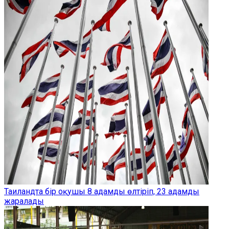
Таиландта бір оқушы 8 адамды өлтіріп, 23 адамды
жаралады