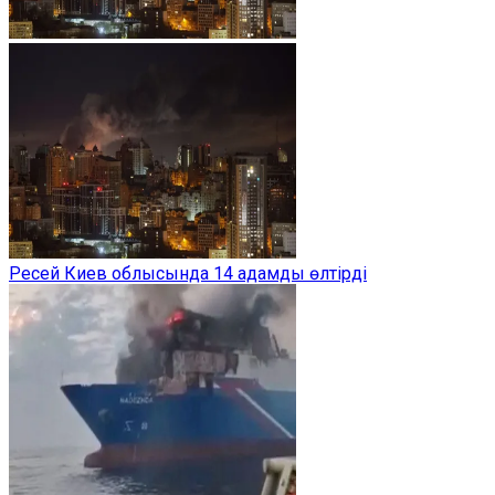
Ресей Киев облысында 14 адамды өлтірді