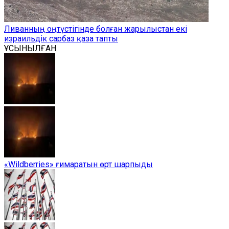
Ливанның оңтүстігінде болған жарылыстан екі
израильдік сарбаз қаза тапты
ҰСЫНЫЛҒАН
«Wildberries» ғимаратын өрт шарпыды