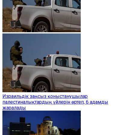
Израильдік заңсыз қоныстанушылар
палестиналықтардың үйлерін өртеп, 6 адамды
жаралады