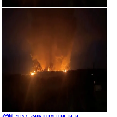
«Wildberries» ғимаратын өрт шарпыды