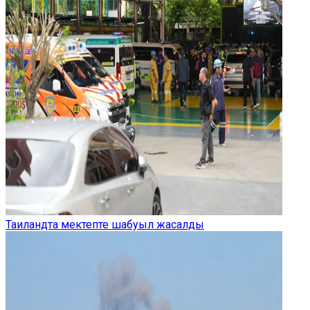
Таиландта мектепте шабуыл жасалды