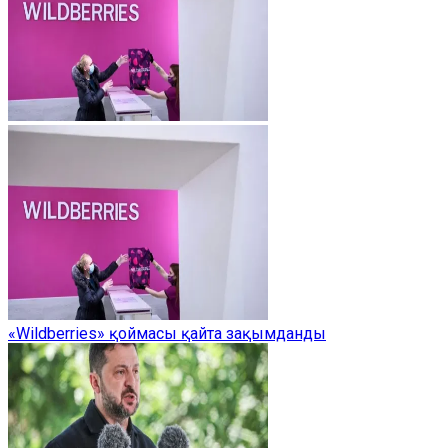
«Wildberries» қоймасы қайта зақымданды