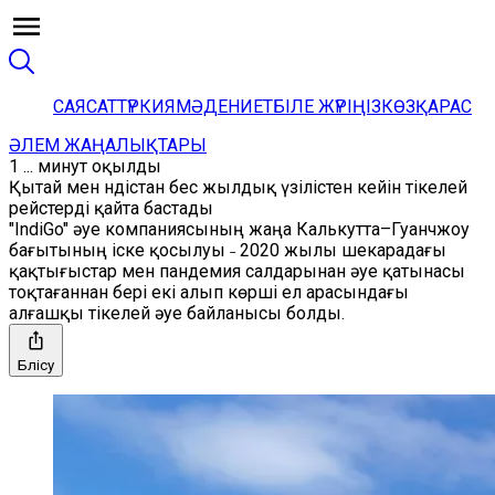
САЯСАТ
ТҮРКИЯ
МӘДЕНИЕТ
БІЛЕ ЖҮРІҢІЗ
КӨЗҚАРАС
ӘЛЕМ ЖАҢАЛЫҚТАРЫ
1 ... минут оқылды
Қытай мен Үндістан бес жылдық үзілістен кейін тікелей
рейстерді қайта бастады
"IndiGo" әуе компаниясының жаңа Калькутта–Гуанчжоу
бағытының іске қосылуы ˗ 2020 жылы шекарадағы
қақтығыстар мен пандемия салдарынан әуе қатынасы
тоқтағаннан бері екі алып көрші ел арасындағы
алғашқы тікелей әуе байланысы болды.
Бөлісу