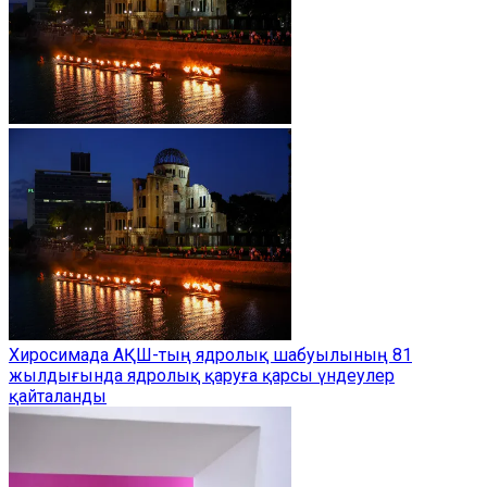
Хиросимада АҚШ-тың ядролық шабуылының 81
жылдығында ядролық қаруға қарсы үндеулер
қайталанды