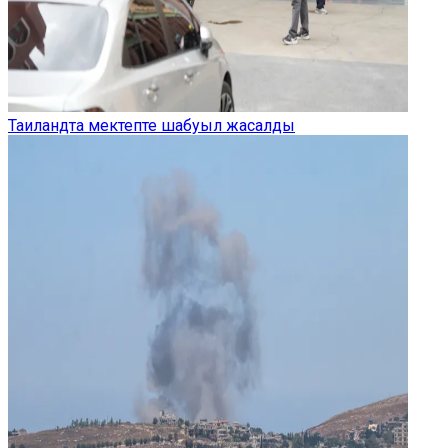
Таиландта мектепте шабуыл жасалды