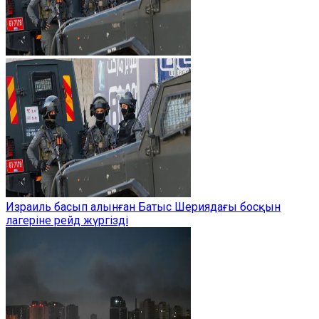
Израиль басып алынған Батыс Шериядағы босқын
лагеріне рейд жүргізді