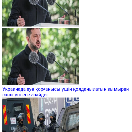
Украинада әуе қорғанысы үшін қолданылатын зымыран
саны үш есе азайды