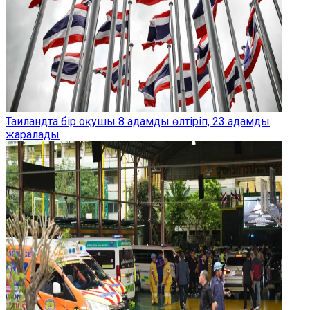
Таиландта бір оқушы 8 адамды өлтіріп, 23 адамды
жаралады