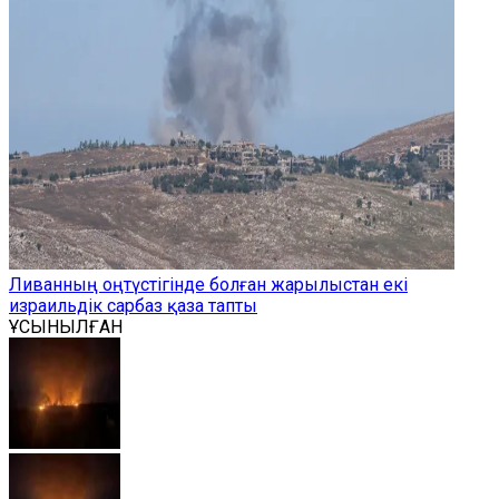
Ливанның оңтүстігінде болған жарылыстан екі
израильдік сарбаз қаза тапты
ҰСЫНЫЛҒАН