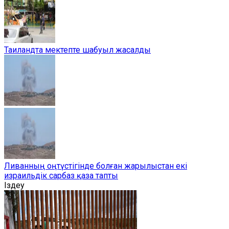
Таиландта мектепте шабуыл жасалды
Ливанның оңтүстігінде болған жарылыстан екі
израильдік сарбаз қаза тапты
Іздеу