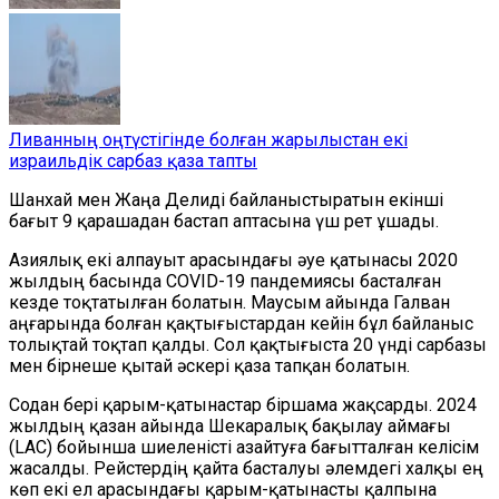
Ливанның оңтүстігінде болған жарылыстан екі
израильдік сарбаз қаза тапты
Шанхай мен Жаңа Делиді байланыстыратын екінші
бағыт 9 қарашадан бастап аптасына үш рет ұшады.
Азиялық екі алпауыт арасындағы әуе қатынасы 2020
жылдың басында COVID-19 пандемиясы басталған
кезде тоқтатылған болатын. Маусым айында Галван
аңғарында болған қақтығыстардан кейін бұл байланыс
толықтай тоқтап қалды. Сол қақтығыста 20 үнді сарбазы
мен бірнеше қытай әскері қаза тапқан болатын.
Содан бері қарым-қатынастар біршама жақсарды. 2024
жылдың қазан айында Шекаралық бақылау аймағы
(LAC) бойынша шиеленісті азайтуға бағытталған келісім
жасалды. Рейстердің қайта басталуы әлемдегі халқы ең
көп екі ел арасындағы қарым-қатынасты қалпына