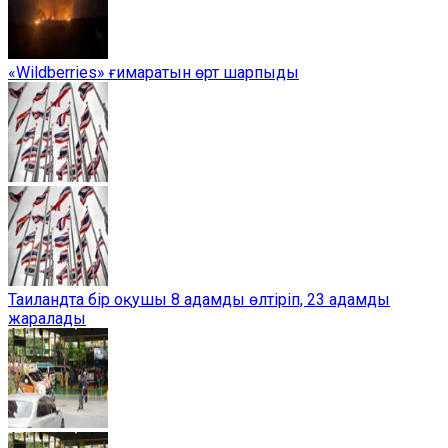
«Wildberries» ғимаратын өрт шарпыды
Таиландта бір оқушы 8 адамды өлтіріп, 23 адамды
жаралады