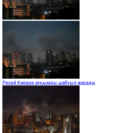
Ресей Киевке ауқымды шабуыл жасады