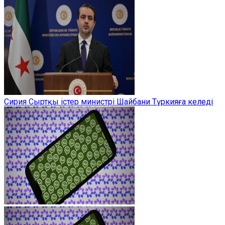
Сирия Сыртқы істер министрі Шайбани Түркияға келеді