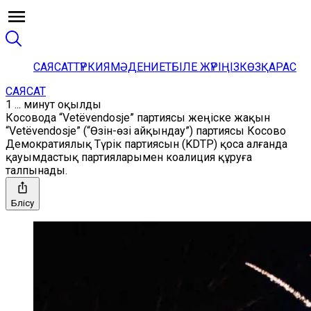
САЯСАТ
ТҮРКИЯ
МӘДЕНИЕТ
БІЛЕ ЖҮРІҢІЗ
КӨЗҚАРАС
САЯСАТ
1 ... минут оқылды
Косовода “Vetëvendosje” партиясы жеңіске жақын
“Vetëvendosje” (“Өзін-өзі айқындау”) партиясы Косово
Демократиялық Түрік партиясын (KDTP) қоса алғанда
қауымдастық партияларымен коалиция құруға
талпынады.
Бөлісу