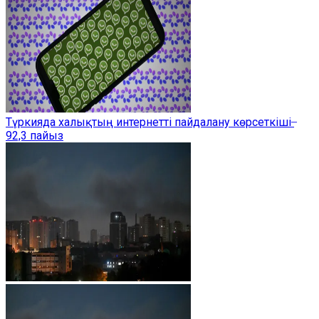
Түркияда халықтың интернетті пайдалану көрсеткіші ̶
92,3 пайыз