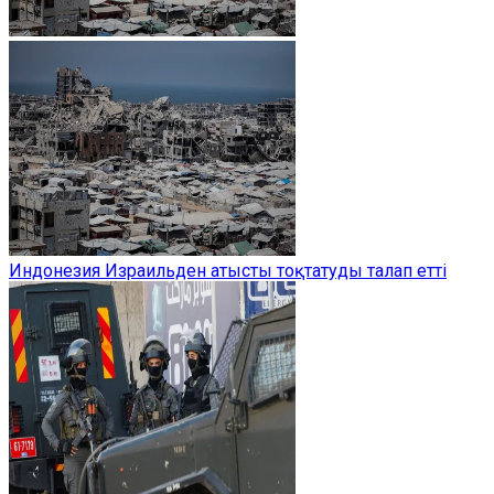
Индонезия Израильден атысты тоқтатуды талап етті