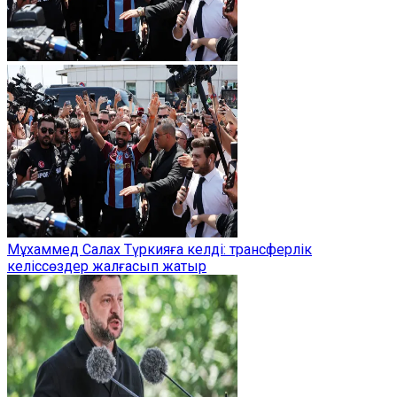
Мұхаммед Салах Түркияға келді: трансферлік
келіссөздер жалғасып жатыр