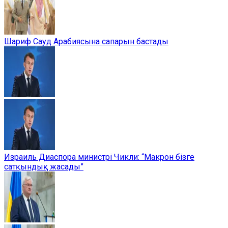
Шариф Сауд Арабиясына сапарын бастады
Израиль Диаспора министрі Чикли: “Макрон бізге
сатқындық жасады”