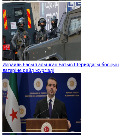
Израиль басып алынған Батыс Шериядағы босқын
лагеріне рейд жүргізді