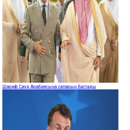
Шариф Сауд Арабиясына сапарын бастады