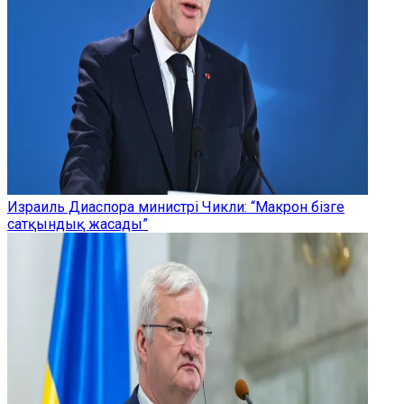
Израиль Диаспора министрі Чикли: “Макрон бізге
сатқындық жасады”