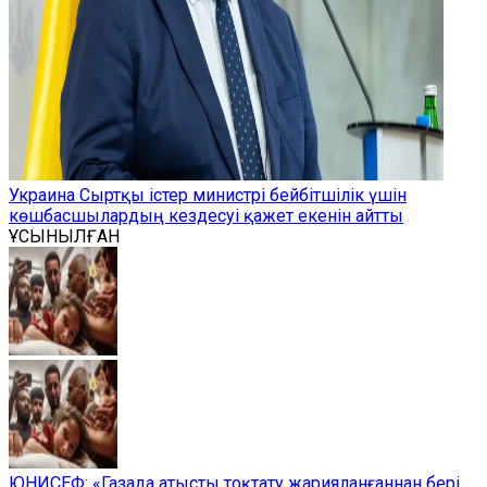
Украина Сыртқы істер министрі бейбітшілік үшін
көшбасшылардың кездесуі қажет екенін айтты
ҰСЫНЫЛҒАН
ЮНИСЕФ: «Газада атысты тоқтату жарияланғаннан бері