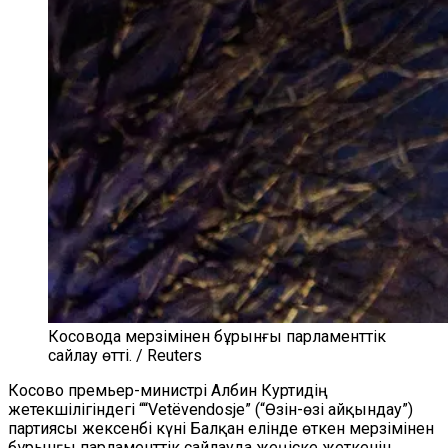
Косовода мерзімінен бұрынғы парламенттік
сайлау өтті. / Reuters
Косово премьер-министрі Албин Куртидің
жетекшілігіндегі ““Vetëvendosje” (“Өзін-өзі айқындау”)
партиясы жексенбі күні Балқан елінде өткен мерзімінен
бұрынғы парламенттік сайлауда жеңіске жеткенін