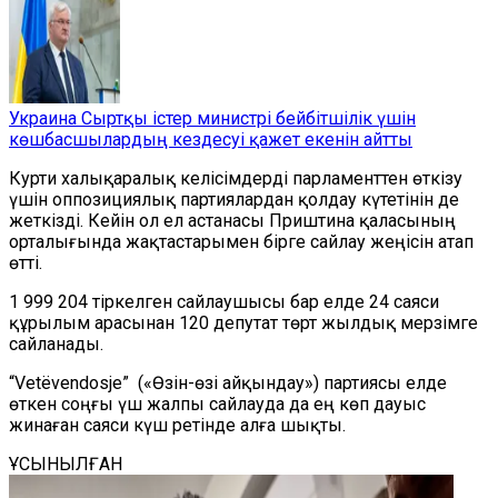
Украина Сыртқы істер министрі бейбітшілік үшін
көшбасшылардың кездесуі қажет екенін айтты
Курти халықаралық келісімдерді парламенттен өткізу
үшін оппозициялық партиялардан қолдау күтетінін де
жеткізді. Кейін ол ел астанасы Приштина қаласының
орталығында жақтастарымен бірге сайлау жеңісін атап
өтті.
1 999 204 тіркелген сайлаушысы бар елде 24 саяси
құрылым арасынан 120 депутат төрт жылдық мерзімге
сайланады.
“Vetëvendosje” («Өзін-өзі айқындау») партиясы елде
өткен соңғы үш жалпы сайлауда да ең көп дауыс
жинаған саяси күш ретінде алға шықты.
ҰСЫНЫЛҒАН