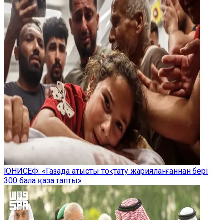
ЮНИСЕФ: «Газада атысты тоқтату жарияланғаннан бері
300 бала қаза тапты»