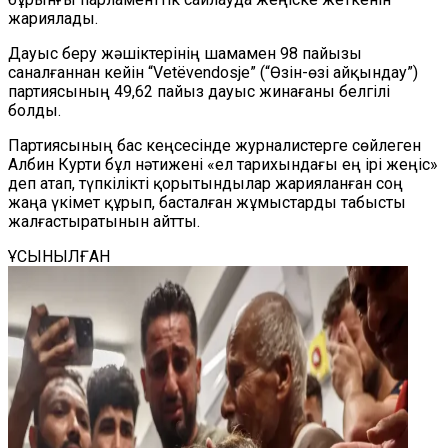
жариялады.
Дауыс беру жәшіктерінің шамамен 98 пайызы
саналғаннан кейін “Vetëvendosje” (“Өзін-өзі айқындау”)
партиясының 49,62 пайыз дауыс жинағаны белгілі
болды.
Партиясының бас кеңсесінде журналистерге сөйлеген
Албин Курти бұл нәтижені «ел тарихындағы ең ірі жеңіс»
деп атап, түпкілікті қорытындылар жарияланған соң
жаңа үкімет құрып, басталған жұмыстарды табысты
жалғастыратынын айтты.
ҰСЫНЫЛҒАН