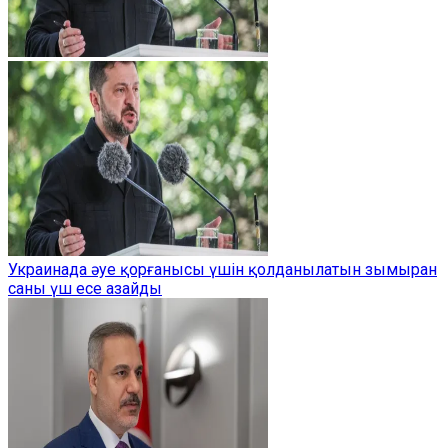
Украинада әуе қорғанысы үшін қолданылатын зымыран
саны үш есе азайды