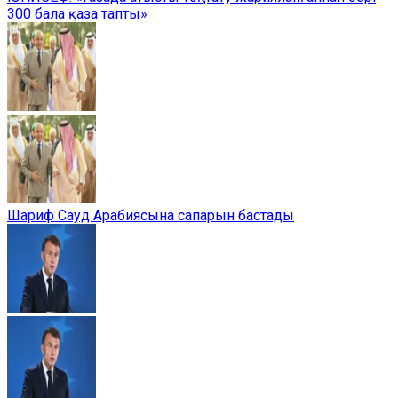
300 бала қаза тапты»
Шариф Сауд Арабиясына сапарын бастады