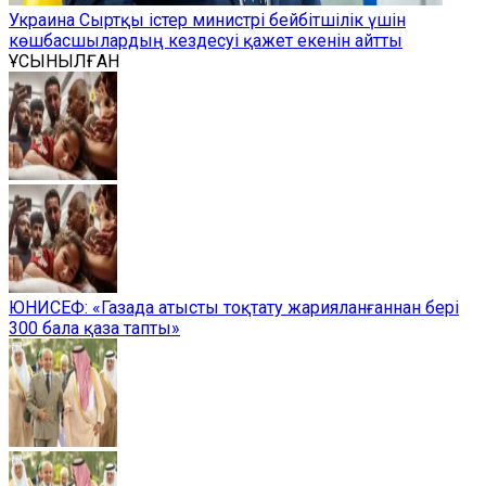
Украина Сыртқы істер министрі бейбітшілік үшін
көшбасшылардың кездесуі қажет екенін айтты
ҰСЫНЫЛҒАН
ЮНИСЕФ: «Газада атысты тоқтату жарияланғаннан бері
300 бала қаза тапты»