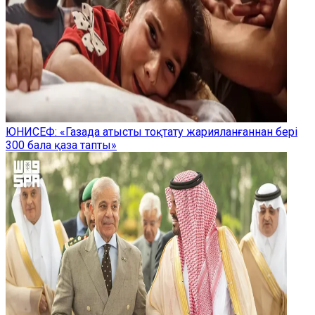
ЮНИСЕФ: «Газада атысты тоқтату жарияланғаннан бері
300 бала қаза тапты»