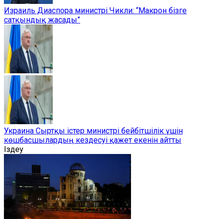
Израиль Диаспора министрі Чикли: “Макрон бізге
сатқындық жасады”
Украина Сыртқы істер министрі бейбітшілік үшін
көшбасшылардың кездесуі қажет екенін айтты
Іздеу