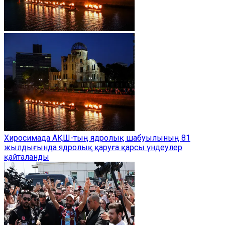
Хиросимада АҚШ-тың ядролық шабуылының 81
жылдығында ядролық қаруға қарсы үндеулер
қайталанды