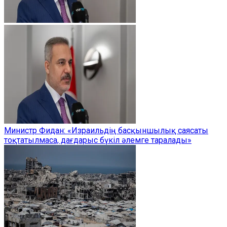
Министр Фидан: «Израильдің басқыншылық саясаты
тоқтатылмаса, дағдарыс бүкіл әлемге таралады»