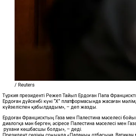
/ Reuters
Түркия президенті Режеп Тайып Ердоған Папа Францискт
Ердоған дүйсенбі күні “Х” платформасында жасаған мәлі
күйзеліспен қабылдадым», – деп жазды.
Ердоған Францисктың Газа мен Палестина мәселесі бойынш
диалогқа мән берген, әсіресе Палестина мәселесі мен Га
рухани көшбасшы болды», – деді.
Президент сөзінің соңында «Папаның отбасына, Ватикан 