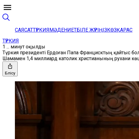
САЯСАТ
ТҮРКИЯ
МӘДЕНИЕТ
БІЛЕ ЖҮРІҢІЗ
КӨЗҚАРАС
ТҮРКИЯ
1 ... минут оқылды
Түркия президенті Ердоған Папа Францисктың қайтыс б
Шамамен 1,4 миллиард католик христианының рухани кө
Бөлісу