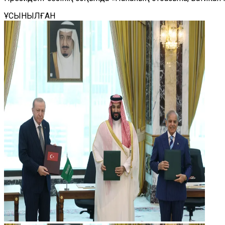
ҰСЫНЫЛҒАН