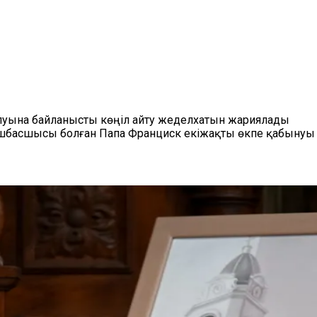
олуына байланысты көңіл айту жеделхатын жариялады
шбасшысы болған Папа Франциск екіжақты өкпе қабынуы с