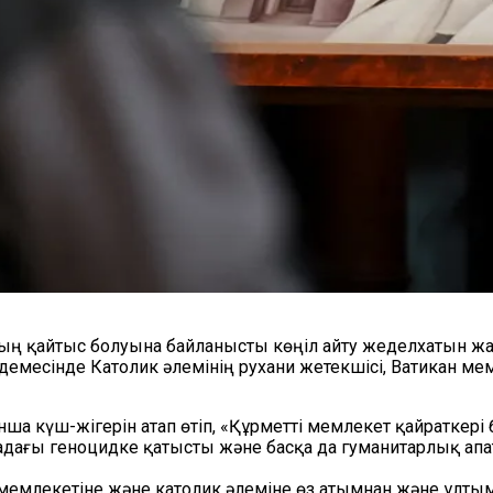
ың қайтыс болуына байланысты көңіл айту жеделхатын жар
мдемесінде Католик әлемінің рухани жетекшісі, Ватикан м
а күш-жігерін атап өтіп, «Құрметті мемлекет қайраткері 
задағы геноцидке қатысты және басқа да гуманитарлық апа
мемлекетіне және католик әлеміне өз атымнан және ұлтымн