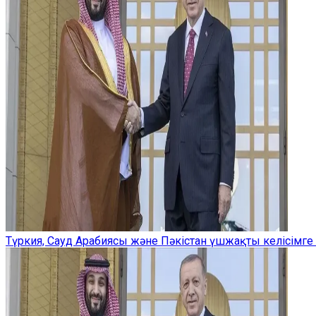
Түркия, Сауд Арабиясы және Пәкістан үшжақты келісімге