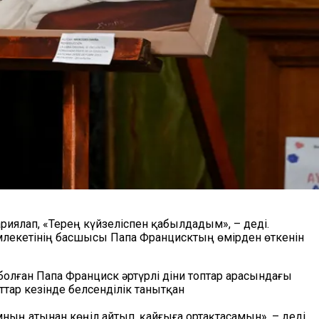
иялап, «Терең күйзеліспен қабылдадым», – деді.
емлекетінің басшысы Папа Францисктың өмірден өткенін
болған Папа Франциск әртүрлі діни топтар арасындағы
ттар кезінде белсенділік танытқан
ың атынан көңіл айтып, қайғыға ортақтасамын», – деді.