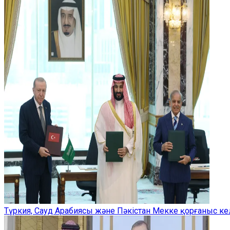
Түркия, Сауд Арабиясы және Пәкістан Мекке қорғаныс ке