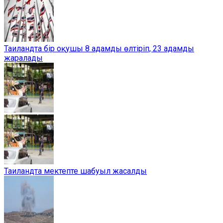
Таиландта бір оқушы 8 адамды өлтіріп, 23 адамды
жаралады
Таиландта мектепте шабуыл жасалды