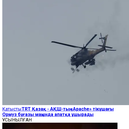
Қатысты
TRT Қазақ - АҚШ-тың «Apache» тікұшағы
Ормуз бұғазы маңында апатқа ұшырады
ҰСЫНЫЛҒАН