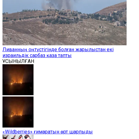
Ливанның оңтүстігінде болған жарылыстан екі
израильдік сарбаз қаза тапты
ҰСЫНЫЛҒАН
«Wildberries» ғимаратын өрт шарпыды