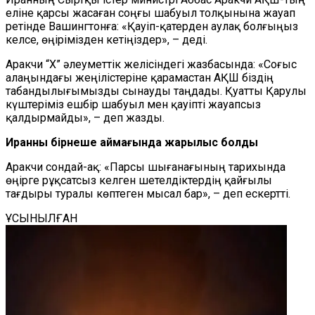
еліне қарсы жасаған соңғы шабуыл толқынына жауап
ретінде Вашингтонға: «Қауіп-қатерден аулақ болғыңыз
келсе, өңірімізден кетіңіздер», – деді.
Аракчи “X” әлеуметтік желісіндегі жазбасында: «Соғыс
алаңындағы жеңілістеріне қарамастан АҚШ біздің
табандылығымызды сынауды таңдады. Қуатты Қарулы
күштеріміз ешбір шабуыл мен қауіпті жауапсыз
қалдырмайды», – деп жазды.
Иранның бірнеше аймағында жарылыс болды
Аракчи сондай-ақ: «Парсы шығанағының тарихында
өңірге рұқсатсыз келген шетелдіктердің қайғылы
тағдыры туралы көптеген мысал бар», – деп ескертті.
ҰСЫНЫЛҒАН