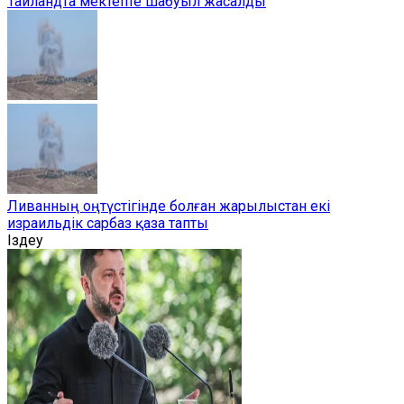
Таиландта мектепте шабуыл жасалды
Ливанның оңтүстігінде болған жарылыстан екі
израильдік сарбаз қаза тапты
Іздеу