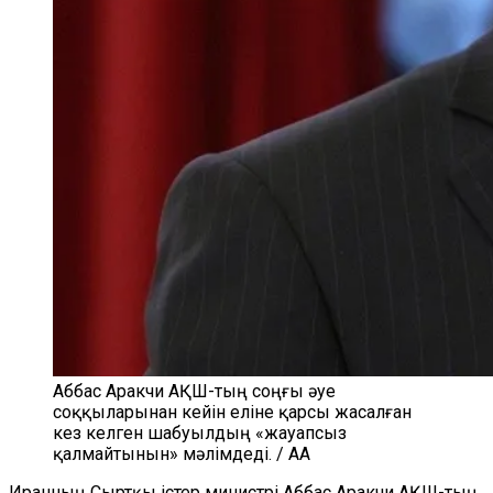
Аббас Аракчи АҚШ-тың соңғы әуе
соққыларынан кейін еліне қарсы жасалған
кез келген шабуылдың «жауапсыз
қалмайтынын» мәлімдеді. / AA
Иранның Сыртқы істер министрі Аббас Аракчи АҚШ-тың