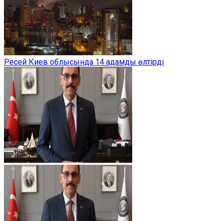
Ресей Киев облысында 14 адамды өлтірді