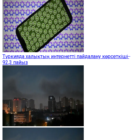
Түркияда халықтың интернетті пайдалану көрсеткіші ̶
92,3 пайыз