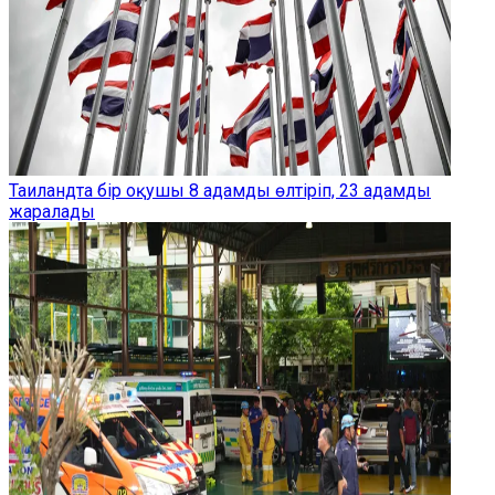
Таиландта бір оқушы 8 адамды өлтіріп, 23 адамды
жаралады