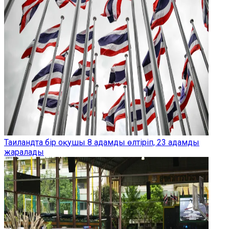
Таиландта бір оқушы 8 адамды өлтіріп, 23 адамды
жаралады