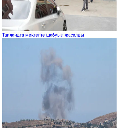
Таиландта мектепте шабуыл жасалды