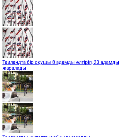
Таиландта бір оқушы 8 адамды өлтіріп, 23 адамды
жаралады