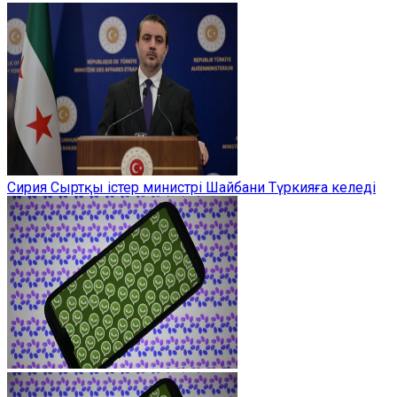
Сирия Сыртқы істер министрі Шайбани Түркияға келеді