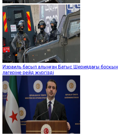
Израиль басып алынған Батыс Шериядағы босқын
лагеріне рейд жүргізді