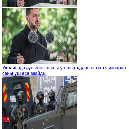
Украинада әуе қорғанысы үшін қолданылатын зымыран
саны үш есе азайды