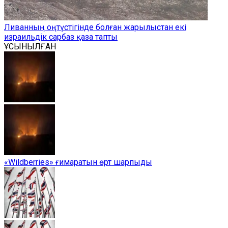
Ливанның оңтүстігінде болған жарылыстан екі
израильдік сарбаз қаза тапты
ҰСЫНЫЛҒАН
«Wildberries» ғимаратын өрт шарпыды