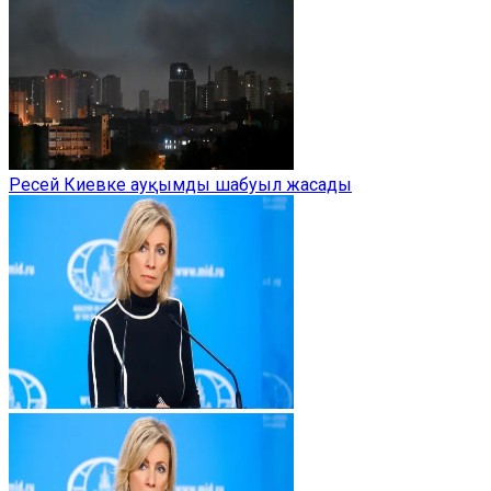
Ресей Киевке ауқымды шабуыл жасады