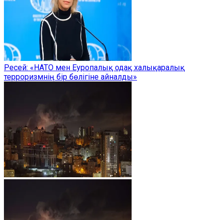
Ресей: «НАТО мен Еуропалық одақ халықаралық
терроризмнің бір бөлігіне айналды»