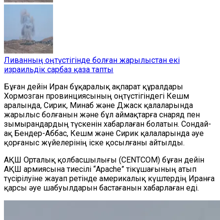
Ливанның оңтүстігінде болған жарылыстан екі
израильдік сарбаз қаза тапты
Бұған дейін Иран бұқаралық ақпарат құралдары
Хормозган провинциясының оңтүстігіндегі Кешм
аралында, Сирик, Минаб және Джаск қалаларында
жарылыс болғанын және бұл аймақтарға снаряд пен
зымырандардың түскенін хабарлаған болатын. Сондай-
ақ Бендер-Аббас, Кешм және Сирик қалаларында әуе
қорғаныс жүйелерінің іске қосылғаны айтылды.
АҚШ Орталық қолбасшылығы (CENTCOM) бұған дейін
АҚШ армиясына тиесілі “Apache” тікұшағының атып
түсірілуіне жауап ретінде америкалық күштердің Иранға
қарсы әуе шабуылдарын бастағанын хабарлаған еді.