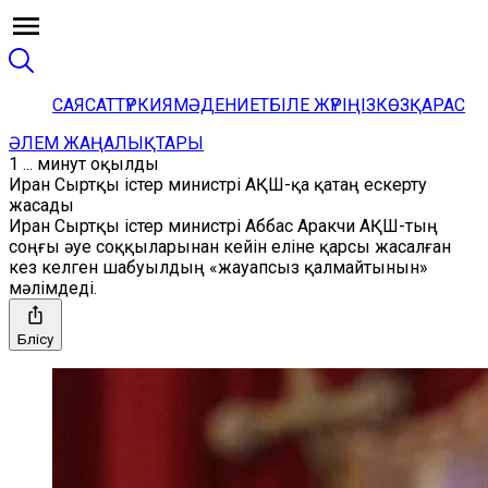
САЯСАТ
ТҮРКИЯ
МӘДЕНИЕТ
БІЛЕ ЖҮРІҢІЗ
КӨЗҚАРАС
ӘЛЕМ ЖАҢАЛЫҚТАРЫ
1 ... минут оқылды
Иран Сыртқы істер министрі АҚШ-қа қатаң ескерту
жасады
Иран Сыртқы істер министрі Аббас Аракчи АҚШ-тың
соңғы әуе соққыларынан кейін еліне қарсы жасалған
кез келген шабуылдың «жауапсыз қалмайтынын»
мәлімдеді.
Бөлісу