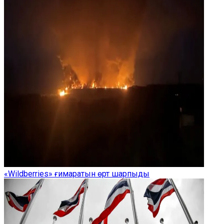
«Wildberries» ғимаратын өрт шарпыды