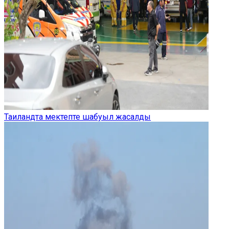
Таиландта мектепте шабуыл жасалды