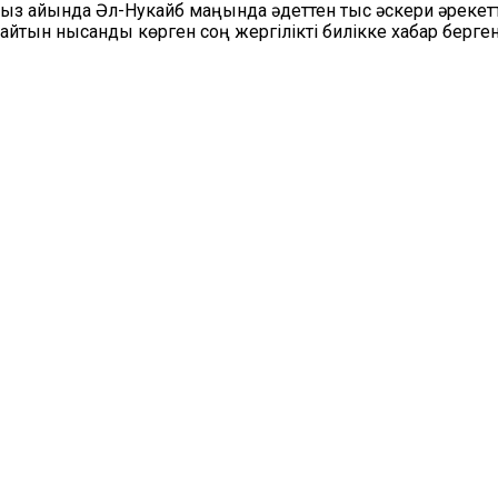
з айында Әл-Нукайб маңында әдеттен тыс әскери әрекетт
тын нысанды көрген соң жергілікті билікке хабар берген