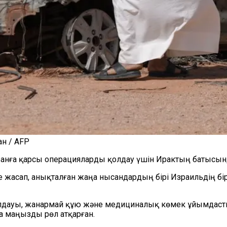
ан / AFP
Иранға қарсы операцияларды қолдау үшін Ирактың батысынд
жасап, анықталған жаңа нысандардың бірі Израильдің бі
 қолдауы, жанармай құю және медициналық көмек ұйымдас
а маңызды рөл атқарған.