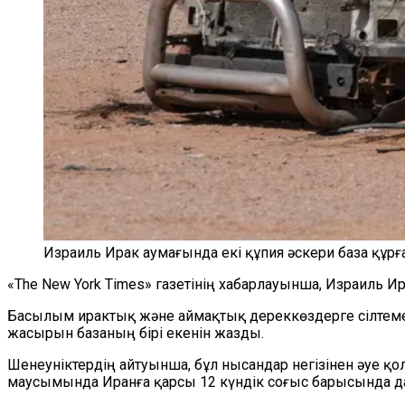
Израиль Ирак аумағында екі құпия әскери база құрғ
«The New York Times» газетінің хабарлауынша, Израиль 
Басылым ирактық және аймақтық дереккөздерге сілтеме 
жасырын базаның бірі екенін жазды.
Шенеуніктердің айтуынша, бұл нысандар негізінен әуе
маусымында Иранға қарсы 12 күндік соғыс барысында д