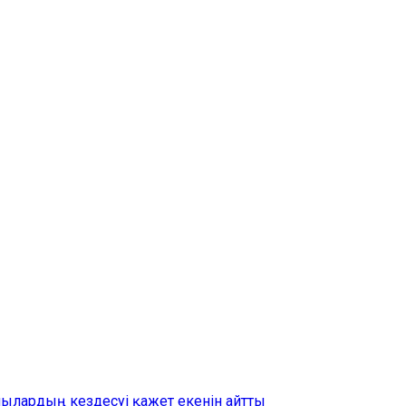
шылардың кездесуі қажет екенін айтты