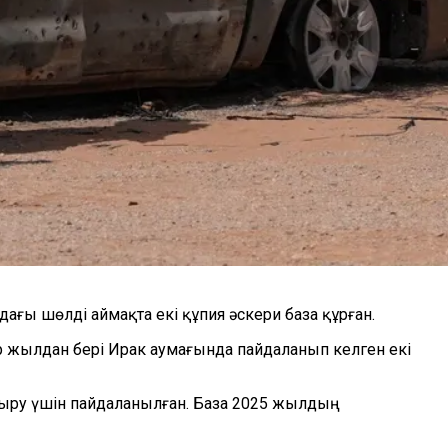
ағы шөлді аймақта екі құпия әскери база құрған.
р жылдан бері Ирак аумағында пайдаланып келген екі
тыру үшін пайдаланылған. База 2025 жылдың