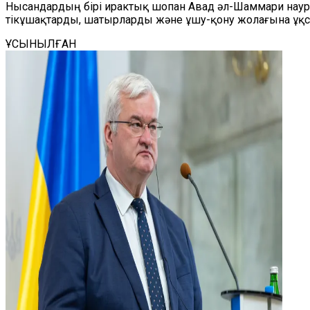
Нысандардың бірі ирактық шопан Авад әл-Шаммари науры
тікұшақтарды, шатырларды және ұшу-қону жолағына ұқсай
ҰСЫНЫЛҒАН