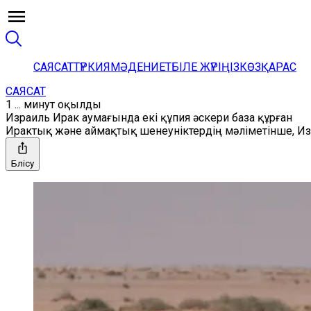
САЯСАТ
ТҮРКИЯ
МӘДЕНИЕТ
БІЛЕ ЖҮРІҢІЗ
КӨЗҚАРАС
САЯСАТ
1 ... минут оқылды
Израиль Ирак аумағында екі құпия әскери база құрған
Ирактық және аймақтық шенеуніктердің мәліметінше, И
Бөлісу