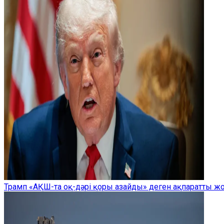
Трамп «АҚШ-та оқ-дәрі қоры азайды» деген ақпаратты 