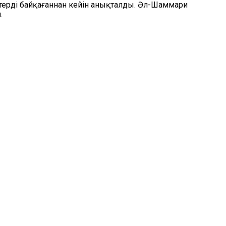
ерді байқағаннан кейін анықталды. Әл-Шаммари
.