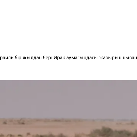
зраиль бір жылдан бері Ирак аумағындағы жасырын ныса