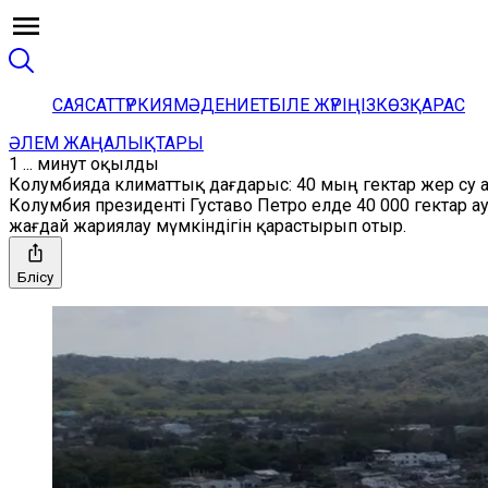
САЯСАТ
ТҮРКИЯ
МӘДЕНИЕТ
БІЛЕ ЖҮРІҢІЗ
КӨЗҚАРАС
ӘЛЕМ ЖАҢАЛЫҚТАРЫ
1 ... минут оқылды
Колумбияда климаттық дағдарыс: 40 мың гектар жер су 
Колумбия президенті Густаво Петро елде 40 000 гектар
жағдай жариялау мүмкіндігін қарастырып отыр.
Бөлісу