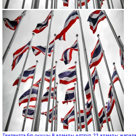
Таиландта бір оқушы 8 адамды өлтіріп, 23 адамды жарал