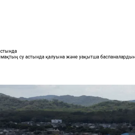
астында
 аумақтың су астында қалуына және уақытша баспаналард