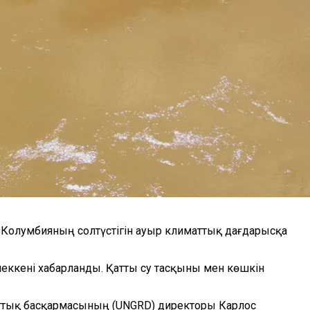
 Колумбияның солтүстігін ауыр климаттық дағдарысқа
шеккені хабарланды. Қатты су тасқыны мен көшкін
лттық басқармасының (UNGRD) директоры Карлос