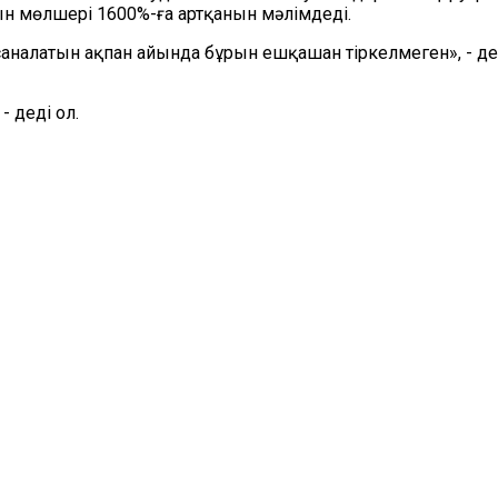
н мөлшері 1600%-ға артқанын мәлімдеді.
саналатын ақпан айында бұрын ешқашан тіркелмеген», - деп,
 деді ол.