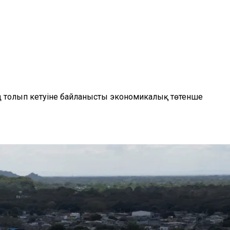
ың толып кетуіне байланысты экономикалық төтенше