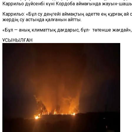
Каррильо дүйсенбі күні Кордоба аймағында жауын-шашы
Каррильо: «Бұл су деңгейі аймақтың әдетте ең құрғақ ай 
жердің су астында қалғанын айтты.
«Бұл — анық климаттық дағдарыс, бұл- төтенше жағдай», -
ҰСЫНЫЛҒАН