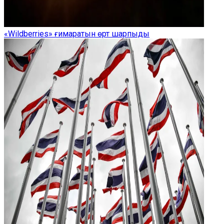
«Wildberries» ғимаратын өрт шарпыды