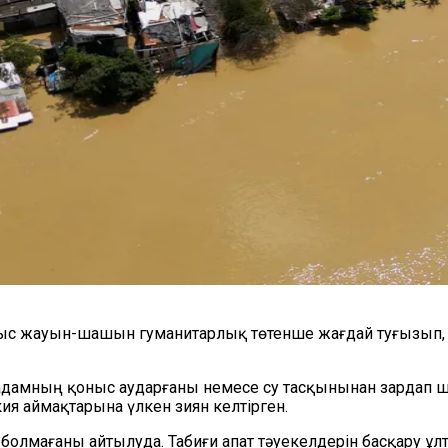
тыс жауын-шашын гуманитарлық төтенше жағдай туғызып,
 адамның қоныс аударғаны немесе су тасқынынан зардап 
ия аймақтарына үлкен зиян келтірген.
олмағаны айтылуда. Табиғи апат тәуекелдерін басқару ұ