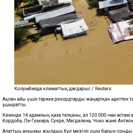
Колумбияда климаттық дағдарыс / Reuters
Ақпан айы үшін тарихи рекордтарды жаңартқан әдеттен 
ұшыратты.
Кемінде 14 адамның қаза тапқаны, ал 120 000-нан астам
Кордоба, Ла-Гуахира, Сукре, Магдалена, Чоко және Антиок
Апаттың ауқымы жылдың бұл мезгілі үшін бұрын-соңды б