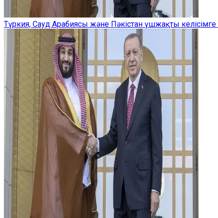
Түркия, Сауд Арабиясы және Пәкістан үшжақты келісімге