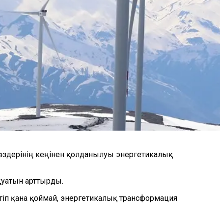
көздерінің кеңінен қолданылуы энергетикалық
қуатын арттырды.
йтіп қана қоймай, энергетикалық трансформация