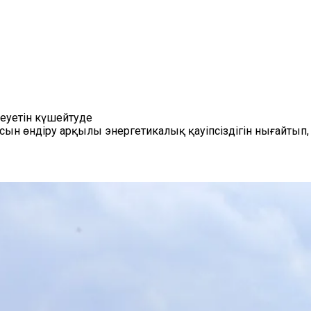
еуетін күшейтуде
ясын өндіру арқылы энергетикалық қауіпсіздігін нығайтып, 