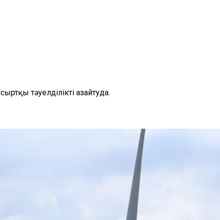
сыртқы тәуелділікті азайтуда.