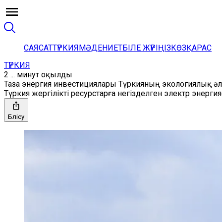
САЯСАТ
ТҮРКИЯ
МӘДЕНИЕТ
БІЛЕ ЖҮРІҢІЗ
КӨЗҚАРАС
ТҮРКИЯ
2 ... минут оқылды
Таза энергия инвестициялары Түркияның экологиялық әл
Түркия жергілікті ресурстарға негізделген электр энерги
Бөлісу