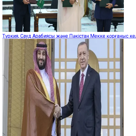
Түркия, Сауд Арабиясы және Пәкістан Мекке қорғаныс ке