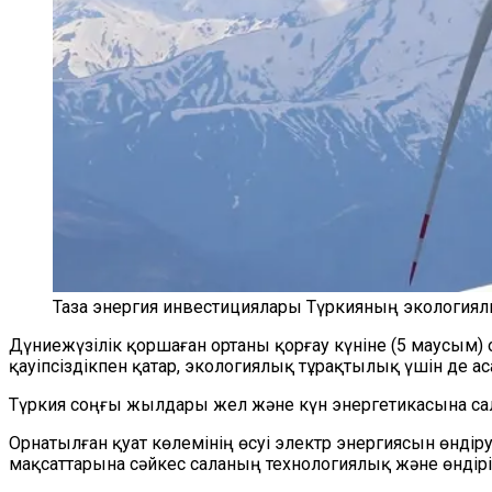
Таза энергия инвестициялары Түркияның экологиял
Дүниежүзілік қоршаған ортаны қорғау күніне (5 маусым)
қауіпсіздікпен қатар, экологиялық тұрақтылық үшін де а
Түркия соңғы жылдары жел және күн энергетикасына са
Орнатылған қуат көлемінің өсуі электр энергиясын өндір
мақсаттарына сәйкес саланың технологиялық және өндір