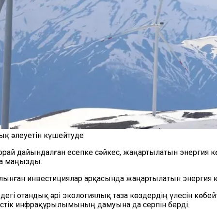
ық әлеуетін күшейтуде
 орай дайындалған есепке сәйкес, жаңартылатын энергия 
са маңызды.
лынған инвестициялар арқасында жаңартылатын энергия 
удегі отандық әрі экологиялық таза көздердің үлесін көбе
істік инфрақұрылымының дамуына да серпін берді.