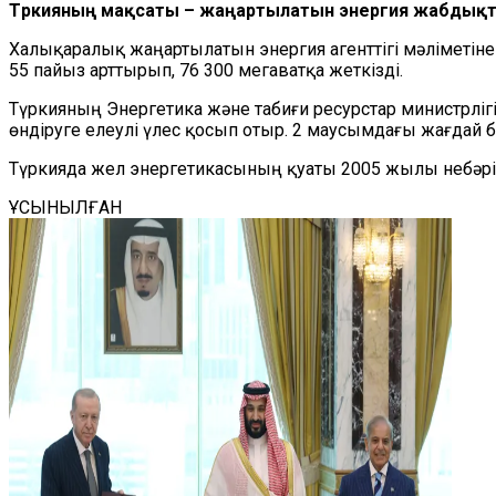
Түркияның мақсаты – жаңартылатын энергия жабдықт
Халықаралық жаңартылатын энергия агенттігі мәліметін
55 пайыз арттырып, 76 300 мегаватқа жеткізді.
Түркияның Энергетика және табиғи ресурстар министрлігі
өндіруге елеулі үлес қосып отыр. 2 маусымдағы жағдай б
Түркияда жел энергетикасының қуаты 2005 жылы небәрі 20
ҰСЫНЫЛҒАН