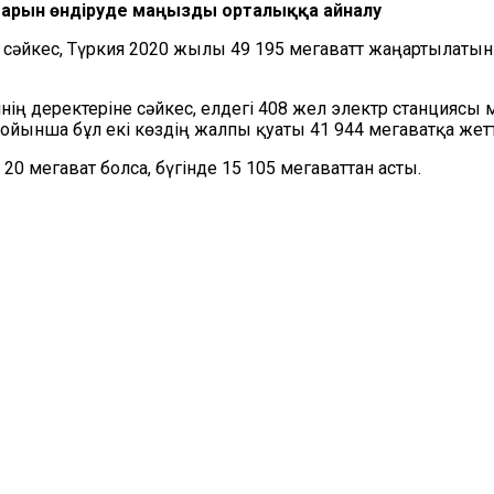
арын өндіруде маңызды орталыққа айналу
е сәйкес, Түркия 2020 жылы 49 195 мегаватт жаңартылаты
нің деректеріне сәйкес, елдегі 408 жел электр станциясы 
ойынша бұл екі көздің жалпы қуаты 41 944 мегаватқа жетт
 мегават болса, бүгінде 15 105 мегаваттан асты.