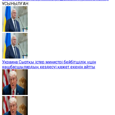
ҰСЫНЫЛҒАН
Украина Сыртқы істер министрі бейбітшілік үшін
көшбасшылардың кездесуі қажет екенін айтты