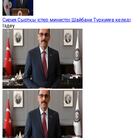
Сирия Сыртқы істер министрі Шайбани Түркияға келеді
Іздеу