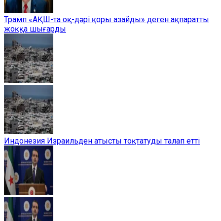
Трамп «АҚШ-та оқ-дәрі қоры азайды» деген ақпаратты
жоққа шығарды
Индонезия Израильден атысты тоқтатуды талап етті