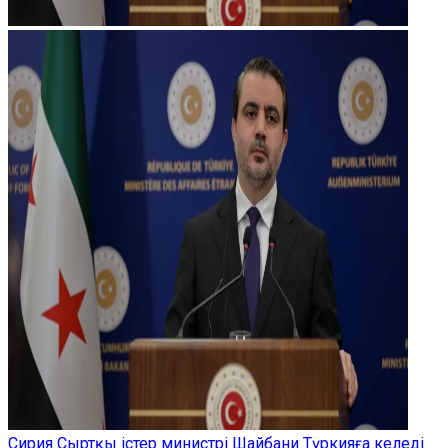
Сирия Сыртқы істер министрі Шайбани Түркияға келеді