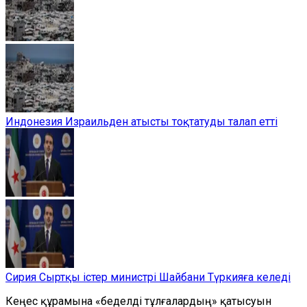
Индонезия Израильден атысты тоқтатуды талап етті
Сирия Сыртқы істер министрі Шайбани Түркияға келеді
Кеңес құрамына «беделді тұлғалардың» қатысуын