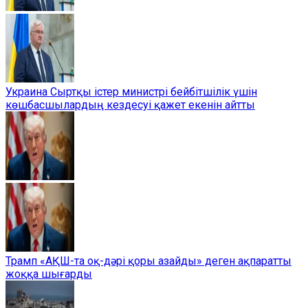
Украина Сыртқы істер министрі бейбітшілік үшін
көшбасшылардың кездесуі қажет екенін айтты
Трамп «АҚШ-та оқ-дәрі қоры азайды» деген ақпаратты
жоққа шығарды