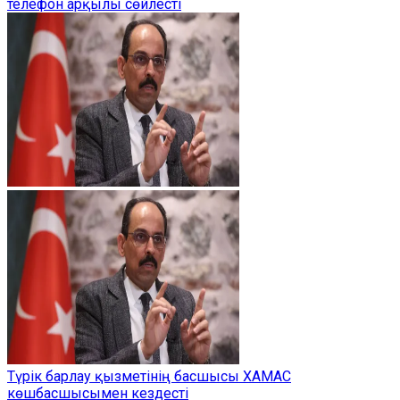
телефон арқылы сөйлесті
Түрік барлау қызметінің басшысы ХАМАС
көшбасшысымен кездесті