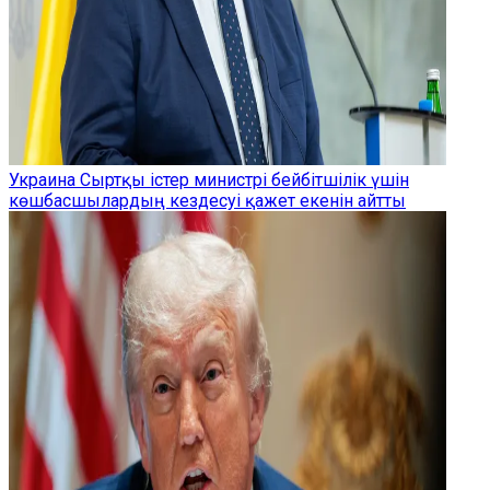
Украина Сыртқы істер министрі бейбітшілік үшін
көшбасшылардың кездесуі қажет екенін айтты