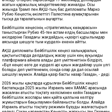
асатын қаржылық міндеттемелер жиналды. Осы
жиында Трамп пен АҚШ-тың бас дипломаты Марко
Рубио Кеңестің өкілеттігі Палестина аумақтарынан
тысқа да таралатынын аңғартты.
Бейбітшілік кеңесінің «стратегиялық көзқарасын»
таныстырған Рубио 45-тен астам елдің басшылары мен
өкілдеріне Газадағы жағдайдың «қазіргі құрылымдар
аясында шешуге тым күрделі» екенін айтты.
АҚШ дипломаты Бейбітшілік кеңесі халықаралық
қақтығыстарда делдалдық жасау үшін кең ауқымды
платформаға айнала алады деп үміттенетінін білдіріп,
«Бұл кеңес өзге де күрделі әрі қиын жағдайлар үшін үлгі
болады деп үміттенемін, сонда олар да дәл осылай
шешілуі мүмкін. Алайда қазір басты назар Газада», - деді.
2026 жылы қаңтарда құрылған Бейбітшілік кеңесі
бастапқыда 2025 жылы Израиль мен ХАМАС арасында
жасалған атысты тоқтату келісімінен кейін Газадағы
бейбітшілік жоспары мен қайта қалпына келтіру
жұмыстарын бақылаумен байланысты болды. Алайда
Израиль атысты тоқтату режимін бұзуды жалғастырып
келеді. Соған қарамастан Кеңестің жарғысы тек Газамен