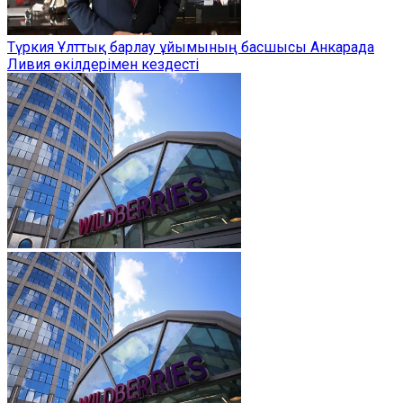
Түркия Ұлттық барлау ұйымының басшысы Анкарада
Ливия өкілдерімен кездесті