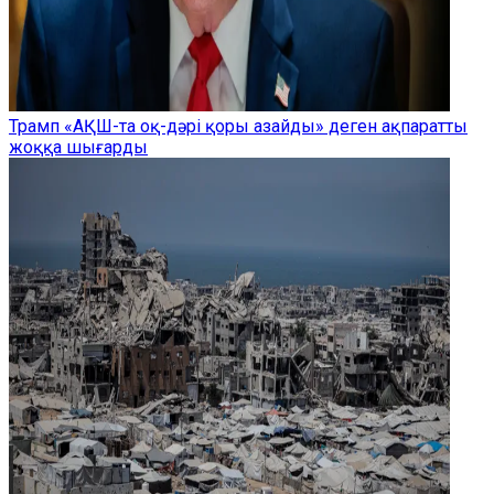
Трамп «АҚШ-та оқ-дәрі қоры азайды» деген ақпаратты
жоққа шығарды