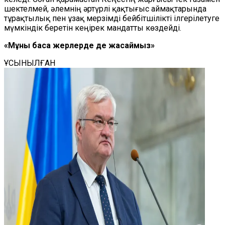
шектелмей, әлемнің әртүрлі қақтығыс аймақтарында
тұрақтылық пен ұзақ мерзімді бейбітшілікті ілгерілетуге
мүмкіндік беретін кеңірек мандатты көздейді.
«Мұны басқа жерлерде де жасаймыз»
ҰСЫНЫЛҒАН