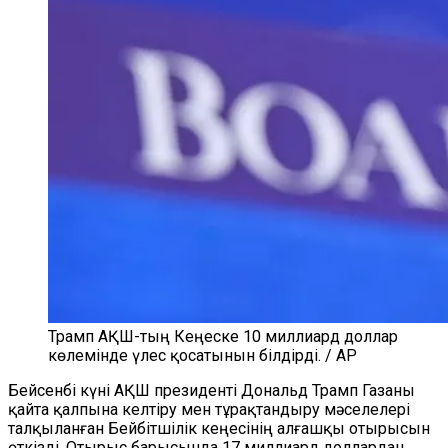
Трамп АҚШ-тың Кеңеске 10 миллиард доллар
көлемінде үлес қосатынын білдірді. / AP
Бейсенбі күні АҚШ президенті Дональд Трамп Газаны
қайта қалпына келтіру мен тұрақтандыру мәселелері
талқыланған Бейбітшілік кеңесінің алғашқы отырысын
өткізді. Отырыс барысында 17 миллиард доллардан