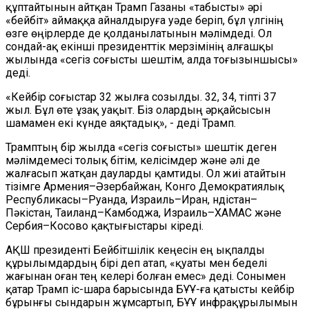
құптайтынын айтқан Трамп Газаны «табысты» әрі
«бейбіт» аймаққа айналдыруға уәде беріп, бұл үлгінің
өзге өңірлерде де қолданылатынын мәлімдеді. Ол
сондай-ақ екінші президенттік мерзімінің алғашқы
жылында «сегіз соғысты шештім, алда тоғызыншысы»
деді.
«Кейбір соғыстар 32 жылға созылды. 32, 34, тіпті 37
жыл. Бұл өте ұзақ уақыт. Біз олардың әрқайсысын
шамамен екі күнде аяқтадық», - деді Трамп.
Трамптың бір жылда «сегіз соғысты» шештік деген
мәлімдемесі толық бітім, келісімдер және әлі де
жалғасып жатқан дауларды қамтиды. Ол жиі атайтын
тізімге Армения–Әзербайжан, Конго Демократиялық
Республикасы–Руанда, Израиль–Иран, Үндістан–
Пәкістан, Таиланд–Камбоджа, Израиль–ХАМАС және
Сербия–Косово қақтығыстары кіреді.
АҚШ президенті Бейбітшілік кеңесін ең ықпалды
құрылымдардың бірі деп атап, «қуаты мен беделі
жағынан оған тең келері болған емес» деді. Сонымен
қатар Трамп іс-шара барысында БҰҰ-ға қатысты кейбір
бұрынғы сындарын жұмсартып, БҰҰ инфрақұрылымын