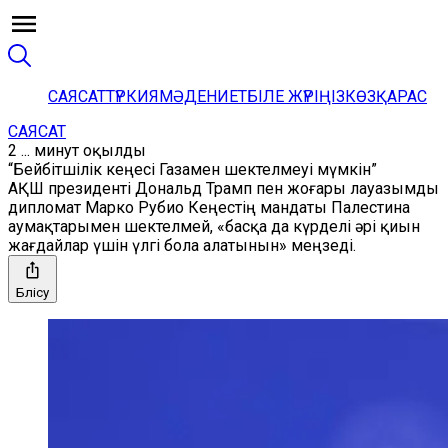
САЯСАТ
ТҮРКИЯ
МӘДЕНИЕТ
БІЛЕ ЖҮРІҢІЗ
КӨЗҚАРАС
САЯСАТ
2 ... минут оқылды
“Бейбітшілік кеңесі Газамен шектелмеуі мүмкін”
АҚШ президенті Дональд Трамп пен жоғары лауазымды
дипломат Марко Рубио Кеңестің мандаты Палестина
аумақтарымен шектелмей, «басқа да күрделі әрі қиын
жағдайлар үшін үлгі бола алатынын» меңзеді.
Бөлісу