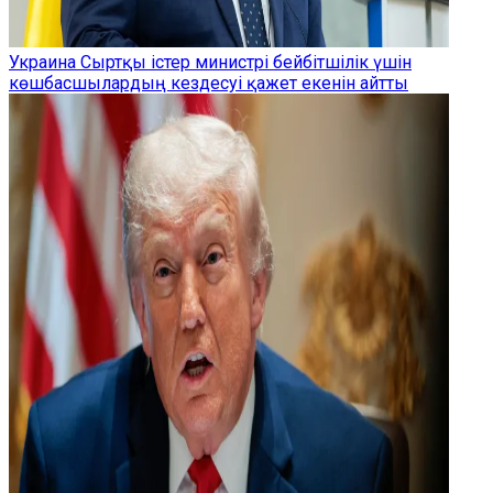
Украина Сыртқы істер министрі бейбітшілік үшін
көшбасшылардың кездесуі қажет екенін айтты