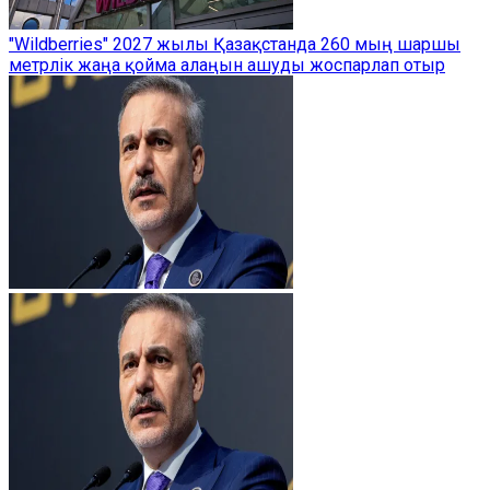
"Wildberries" 2027 жылы Қазақстанда 260 мың шаршы
метрлік жаңа қойма алаңын ашуды жоспарлап отыр