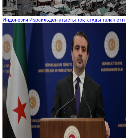
Индонезия Израильден атысты тоқтатуды талап етті