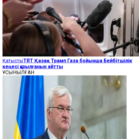
Қатысты
TRT Қазақ - Трамп Газа бойынша Бейбітшілік
кеңесі құрылғанын айтты
ҰСЫНЫЛҒАН