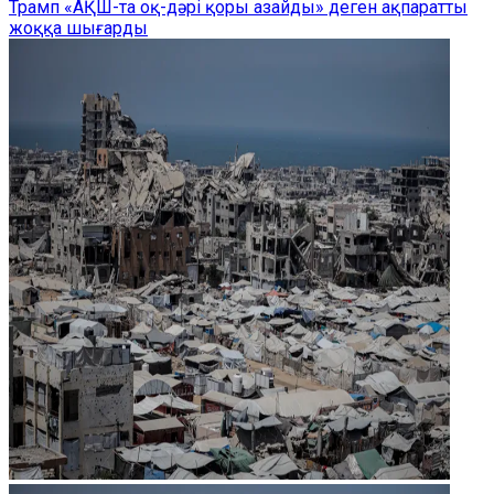
Трамп «АҚШ-та оқ-дәрі қоры азайды» деген ақпаратты
жоққа шығарды