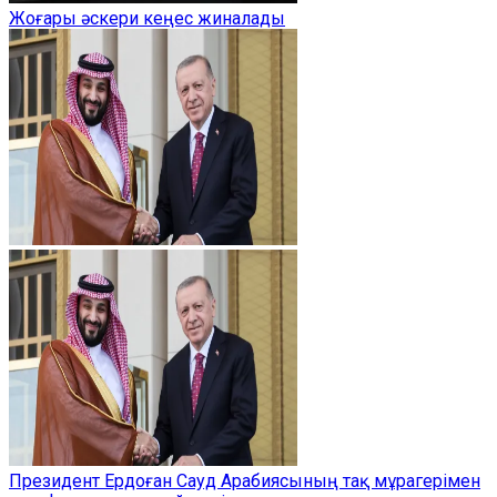
Жоғары әскери кеңес жиналады
Президент Ердоған Сауд Арабиясының тақ мұрагерімен