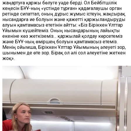
жаңартуға қаржы бөлуге уәде берді. Ол Бейбітшілік
кеңесін БҰҰ-ның «үстінде тұрған» қадағалаушы орган
ретінде сипаттап, оның дұрыс жұмыс істеуін, жақсырақ
нысандарға ие болуын және қажетті қаржыландыруды
алуын қамтамасыз ететінін айтты: «Біз Біріккен Ұлттар
Ұйымын күшейтеміз. Оның нысандарының лайықты
екеніне көз жеткіземіз… қаржылай қолдау көрсетеміз
және БҰҰ-ның өміршең болуын қамтамасыз етеміз.
Менің ойымша, Біріккен Ұлттар Ұйымының әлеуеті зор,
шынымен де өте зор. Бірақ ол әлі сол әлеуетіне жеткен
жоқ».