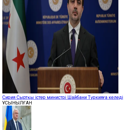
Сирия Сыртқы істер министрі Шайбани Түркияға келеді
ҰСЫНЫЛҒАН