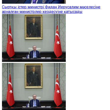
Сыртқы істер министрі Фидан Иерусалим мәселесіне
арналған министрлер кездесуіне қатысады