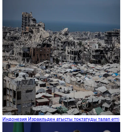
Индонезия Израильден атысты тоқтатуды талап етті