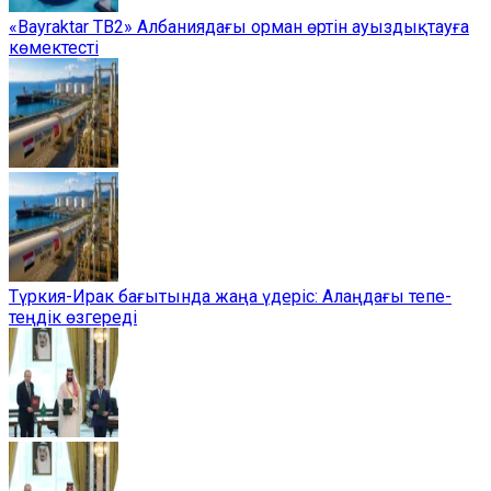
«Bayraktar TB2» Албаниядағы орман өртін ауыздықтауға
көмектесті
Түркия-Ирак бағытында жаңа үдеріс: Алаңдағы тепе-
теңдік өзгереді