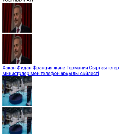
Хакан Фидан Франция және Германия Сыртқы істер
министрлерімен телефон арқылы сөйлесті