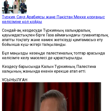
Түркия, Сауд Арабиясы және Пәкістан Мекке қорғаныс
келісіміне қол қойды
Сондай-ақ кездесуде Түркияның халықаралық
қауымдастықпен бірге Газа аймағындағы гуманитарлық
апатты тоқтату және көмек жеткізуді қамтамасыз ету
бойынша күш-жігері талқыланды.
Бұл маңызды кезеңде палестиналық топтар арасында
келісімге келу мәселесі де қарастырылды.
Кездесу барысында Калын Түркияның Палестина
халқының жанында екенін ерекше атап өтті.
ҰСЫНЫЛҒАН