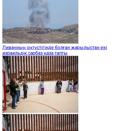
Ливанның оңтүстігінде болған жарылыстан екі
израильдік сарбаз қаза тапты