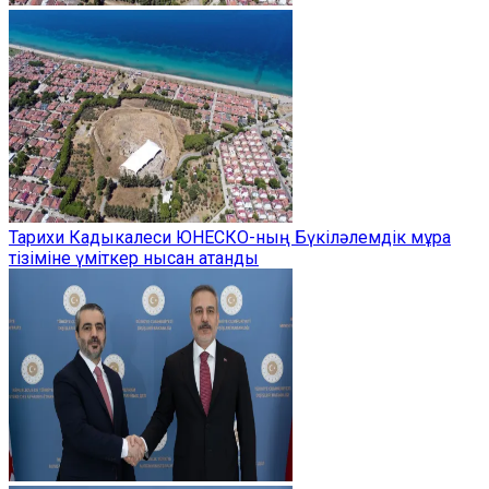
Тарихи Кадыкалеси ЮНЕСКО-ның Бүкіләлемдік мұра
тізіміне үміткер нысан атанды