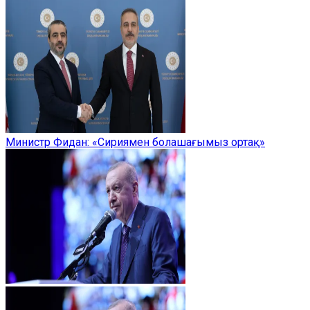
Министр Фидан: «Сириямен болашағымыз ортақ»