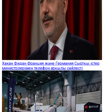
Хакан Фидан Франция және Германия Сыртқы істер
министрлерімен телефон арқылы сөйлесті