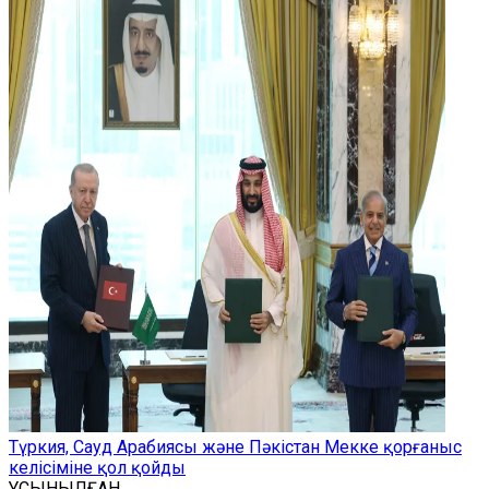
Түркия, Сауд Арабиясы және Пәкістан Мекке қорғаныс
келісіміне қол қойды
ҰСЫНЫЛҒАН