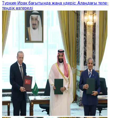
Түркия-Ирак бағытында жаңа үдеріс: Алаңдағы тепе-
теңдік өзгереді