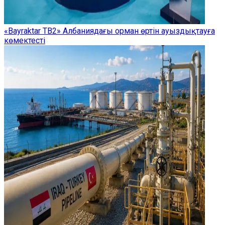
«Bayraktar TB2» Албаниядағы орман өртін ауыздықтауға
көмектесті