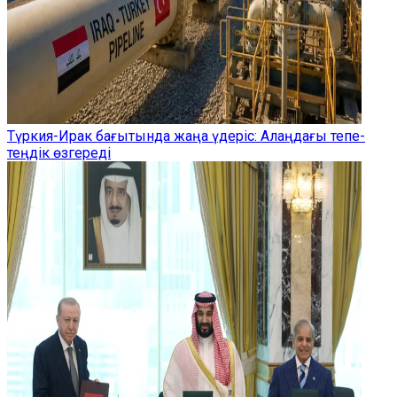
Түркия-Ирак бағытында жаңа үдеріс: Алаңдағы тепе-
теңдік өзгереді