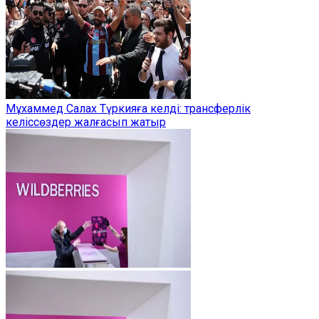
Мұхаммед Салах Түркияға келді: трансферлік
келіссөздер жалғасып жатыр