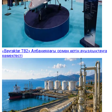
«Bayraktar TB2» Албаниядағы орман өртін ауыздықтауға
көмектесті