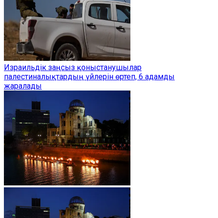
Израильдік заңсыз қоныстанушылар
палестиналықтардың үйлерін өртеп, 6 адамды
жаралады