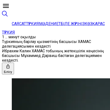
САЯСАТ
ТҮРКИЯ
МӘДЕНИЕТ
БІЛЕ ЖҮРІҢІЗ
КӨЗҚАРАС
ТҮРКИЯ
1 ... минут оқылды
Түркияның барлау қызметінің басшысы ХАМАС
делегациясымен кездесті
Ибрахим Калин ХАМАС тобының жетекшілік кеңесінің
басшысы Мұхаммед Дарвиш бастаған делегациямен
кездесті.
Бөлісу