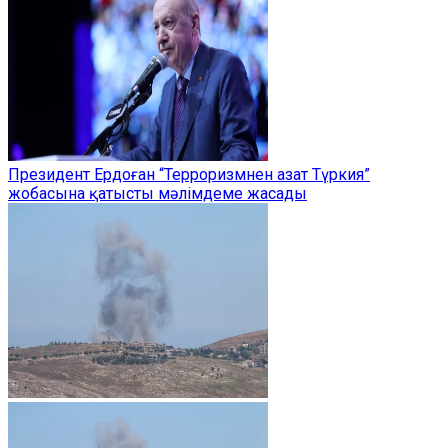
Президент Ердоған “Терроризмнен азат Түркия”
жобасына қатысты мәлімдеме жасады