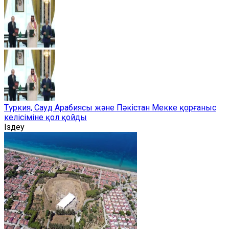
Түркия, Сауд Арабиясы және Пәкістан Мекке қорғаныс
келісіміне қол қойды
Іздеу