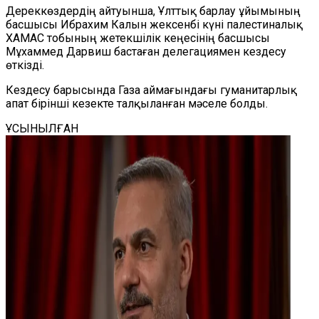
Дереккөздердің айтуынша, Ұлттық барлау ұйымының
басшысы Ибрахим Калын жексенбі күні палестиналық
ХАМАС тобының жетекшілік кеңесінің басшысы
Мұхаммед Дарвиш бастаған делегациямен кездесу
өткізді.
Кездесу барысында Газа аймағындағы гуманитарлық
апат бірінші кезекте талқыланған мәселе болды.
ҰСЫНЫЛҒАН