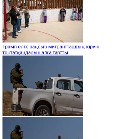
Трамп елге заңсыз мигранттардың кіруін
тоқтатқандарын алға тартты