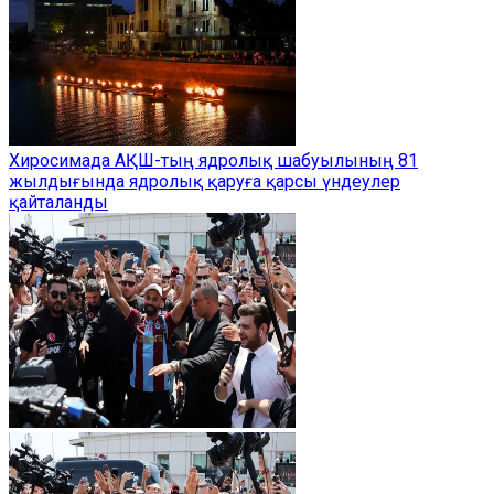
Хиросимада АҚШ-тың ядролық шабуылының 81
жылдығында ядролық қаруға қарсы үндеулер
қайталанды