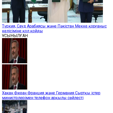
Түркия, Сауд Арабиясы және Пәкістан Мекке қорғаныс
келісіміне қол қойды
ҰСЫНЫЛҒАН
Хакан Фидан Франция және Германия Сыртқы істер
министрлерімен телефон арқылы сөйлесті