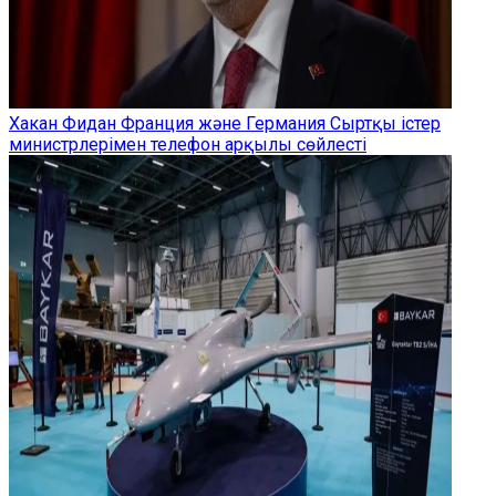
Хакан Фидан Франция және Германия Сыртқы істер
министрлерімен телефон арқылы сөйлесті