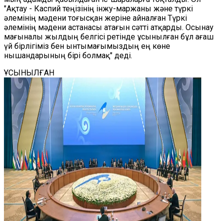
"Ақтау - Каспий теңізінің інжу-маржаны және түркі
әлемінің мәдени тоғысқан жеріне айналған Түркі
әлемінің мәдени астанасы атағын сәтті атқарды. Осынау
мағыналы жылдың белгісі ретінде ұсынылған бұл ағаш
үй бірлігіміз бен ынтымағымыздың ең көне
нышандарының бірі болмақ" деді.
ҰСЫНЫЛҒАН