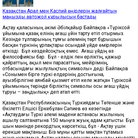
Қазақстан Арал мен Каспий өңірлерін жалғайтын
маңызды автожол құрылысын бастады
Ақтау қаласының әкімі Әбілқайыр Байпақов «Түріксой
ұйымына қазақ елінің ағаш үйін тарту етіп отырмыз.
Кезінде тұлпарының тұяғы әлемнің төрт бұрышын
басқан түркінің ұрпақтары осындай үйде өмірлерін
өткізді. Бұл кездейсоқтық емес. Ағаш үйдің өз
философиясы бар. Бұл - елдік пен ерліктің, қажыр
қайраттың, ақыл мен парасаттың, мейірімнің,
отбасындағы жылулықтың символы» деді. Байпақов
«Сонымен бірге түркі елдерінің достығына,
ауызбірлігіне аянбай қызмет етіп келе жатқан Түріксой
ұйымының төрінде бірліктің символы осы ағаш үйдің
тұруы – заңдылық» деп атап өтті.
Қазақстан Республикасының Түркиядағы Төтенше және
Өкілетті Елшісі Еркебұлан Сәпиев өз кезегінде
«Ақтаудағы Түркі әлемі мәдени астанасы жылының
ашылу салтанатына 150 мыңға жуық адам қатысты. Бұл
шын мәнінде рекордтық көрсеткіш, бұл - Ақтау үшін
ерекше мақтаныш. Біз мұны қатты мақтан тұтамыз
және қуанамыз. Ақтау қаласы осынау маңызды міндетті