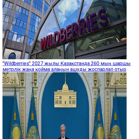
"Wildberries" 2027 жылы Қазақстанда 260 мың шаршы
метрлік жаңа қойма алаңын ашуды жоспарлап отыр