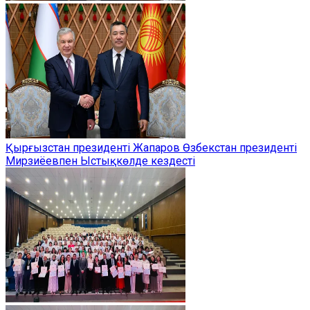
Қырғызстан президенті Жапаров Өзбекстан президенті
Мирзиёевпен Ыстықкөлде кездесті