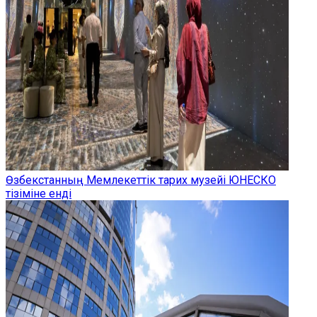
Өзбекстанның Мемлекеттік тарих музейі ЮНЕСКО
тізіміне енді