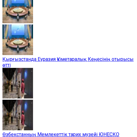
Қырғызстанда Еуразия Үкіметаралық Кеңесінің отырысы
өтті
Өзбекстанның Мемлекеттік тарих музейі ЮНЕСКО