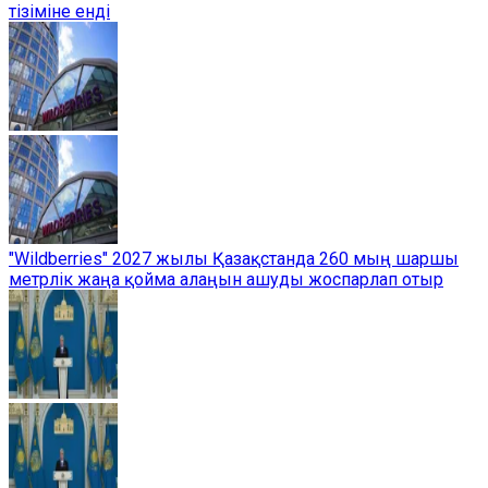
тізіміне енді
"Wildberries" 2027 жылы Қазақстанда 260 мың шаршы
метрлік жаңа қойма алаңын ашуды жоспарлап отыр