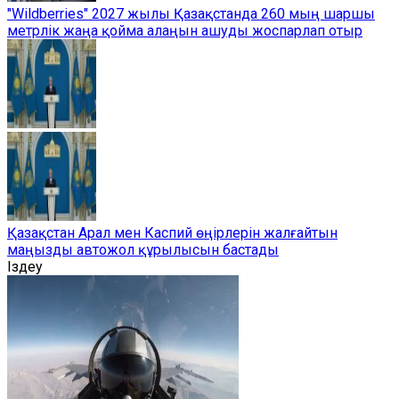
"Wildberries" 2027 жылы Қазақстанда 260 мың шаршы
метрлік жаңа қойма алаңын ашуды жоспарлап отыр
Қазақстан Арал мен Каспий өңірлерін жалғайтын
маңызды автожол құрылысын бастады
Іздеу