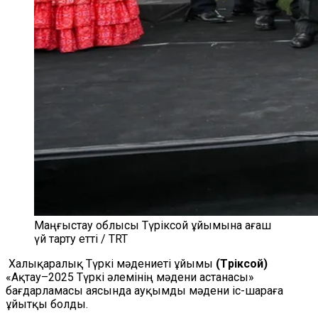
Маңғыстау облысы Түріксой ұйымына ағаш
үй тарту етті / TRT
Халықаралық Түркі мәдениеті ұйымы
(Түріксой)
«Ақтау–2025 Түркі әлемінің мәдени астанасы»
бағдарламасы аясында ауқымды мәдени іс-шараға
ұйытқы болды.