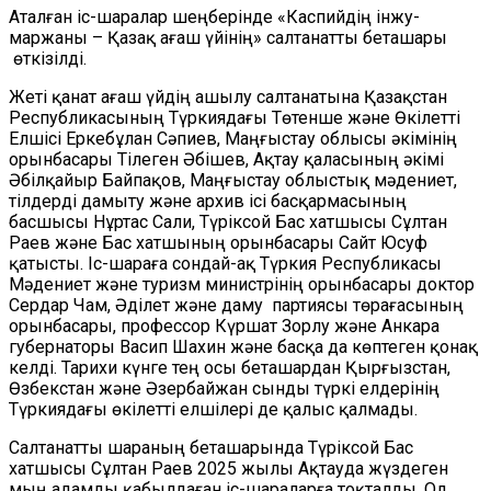
Аталған іс-шаралар шеңберінде «Каспийдің інжу-
маржаны – Қазақ ағаш үйінің» салтанатты беташары
өткізілді.
Жеті қанат ағаш үйдің ашылу салтанатына Қазақстан
Республикасының Түркиядағы Төтенше және Өкілетті
Елшісі Еркебұлан Сәпиев, Маңғыстау облысы әкімінің
орынбасары Тілеген Әбішев, Ақтау қаласының әкімі
Әбілқайыр Байпақов, Маңғыстау облыстық мәдениет,
тілдерді дамыту және архив ісі басқармасының
басшысы Нұртас Сали, Түріксой Бас хатшысы Сұлтан
Раев және Бас хатшының орынбасары Сайт Юсуф
қатысты.
Іс-шараға сондай-ақ Түркия Республикасы
Мәдениет және туризм министрінің орынбасары доктор
Сердар Чам, Әділет және даму партиясы төрағасының
орынбасары, профессор Күршат Зорлу және Анкара
губернаторы Васип Шахин және басқа да көптеген қонақ
келді. Тарихи күнге тең осы беташардан Қырғызстан,
Өзбекстан және Әзербайжан сынды түркі елдерінің
Түркиядағы өкілетті елшілері де қалыс қалмады.
Салтанатты шараның беташарында Түріксой Бас
хатшысы Сұлтан Раев 2025 жылы Ақтауда жүздеген
мың адамды қабылдаған іс-шараларға тоқталды. Ол