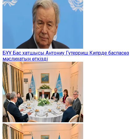
БҰҰ Бас хатшысы Антониу Гутерриш Кипрде баспасөз
мәслихатын өткізді