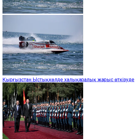
Қырғызстан Ыстықкөлде халықаралық жарыс өткізуде