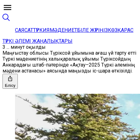
САЯСАТ
ТҮРКИЯ
МӘДЕНИЕТ
БІЛЕ ЖҮРІҢІЗ
КӨЗҚАРАС
ТҮРКІ ӘЛЕМІ ЖАҢАЛЫҚТАРЫ
3 ... минут оқылды
Маңғыстау облысы Түріксой ұйымына ағаш үй тарту етті
Түркі мәдениетінің халықаралық ұйымы Түріксойдың
Анкарадағы штаб-пәтерінде «Ақтау–2025 Түркі әлемінің
мәдени астанасы» аясында маңызды іс-шара өткізілді.
Бөлісу