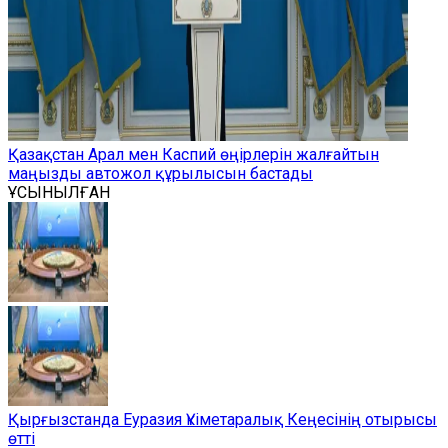
Қазақстан Арал мен Каспий өңірлерін жалғайтын
маңызды автожол құрылысын бастады
ҰСЫНЫЛҒАН
Қырғызстанда Еуразия Үкіметаралық Кеңесінің отырысы
өтті