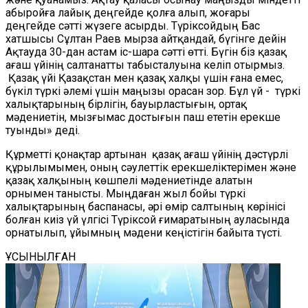
абыройға лайық деңгейде қолға алып, жоғары
деңгейде сәтті жүзеге асырды. Түріксойдың Бас
хатшысы Сұлтан Раев мырза айтқандай, бүгінге дейін
Ақтауда 30-дан астам іс-шара сәтті өтті. Бүгін біз қазақ
ағаш үйінің салтанатты табысталуына келіп отырмыз.
Қазақ үйі Қазақстан мен қазақ халқы үшін ғана емес,
бүкіл түркі әлемі үшін маңызы орасан зор. Бұл үй - түркі
халықтарының бірлігін, бауырластығын, ортақ
мәдениетін, мызғымас достығын паш ететін ерекше
туынды» деді.
Құрметті қонақтар артынан қазақ ағаш үйінің дәстүрлі
құрылымымен, оның сәулеттік ерекшеліктерімен және
қазақ халқының көшпелі мәдениетінде алатын
орнымен танысты. Мыңдаған жыл бойы түркі
халықтарының баспанасы, әрі өмір салтының көрінісі
болған киіз үй үлгісі Түріксой ғимаратының ауласында
орнатылып, ұйымның мәдени кеңістігін байыта түсті.
ҰСЫНЫЛҒАН