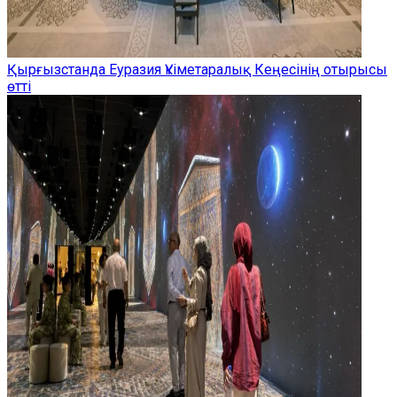
Қырғызстанда Еуразия Үкіметаралық Кеңесінің отырысы
өтті