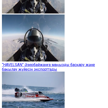
“HAVELSAN” Әзербайжанға маңызды басқару және
бақылау жүйесін экспорттады