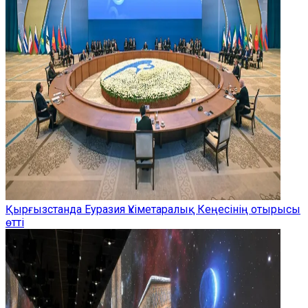
Қырғызстанда Еуразия Үкіметаралық Кеңесінің отырысы
өтті