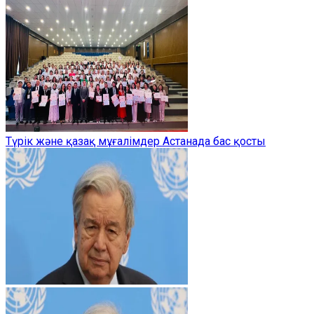
Түрік және қазақ мұғалімдер Астанада бас қосты