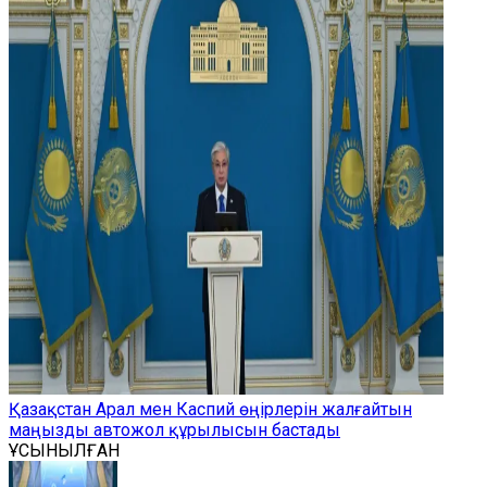
Қазақстан Арал мен Каспий өңірлерін жалғайтын
маңызды автожол құрылысын бастады
ҰСЫНЫЛҒАН