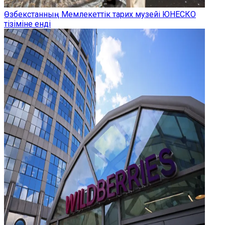
Өзбекстанның Мемлекеттік тарих музейі ЮНЕСКО
тізіміне енді