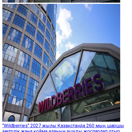
"Wildberries" 2027 жылы Қазақстанда 260 мың шаршы
метрлік жаңа қойма алаңын ашуды жоспарлап отыр