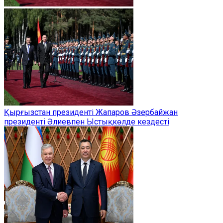
Қырғызстан президенті Жапаров Әзербайжан
президенті Әлиевпен Ыстықкөлде кездесті