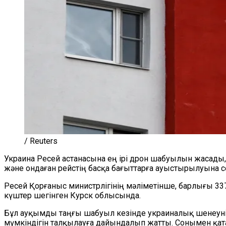
/ Reuters
Украина Ресей астанасына ең ірі дрон шабуылын жасады
және ондаған рейстің басқа бағыттарға ауыстырылуына с
Ресей Қорғаныс министрлігінің мәліметінше, барлығы 33
күштер шегінген Курск облысында.
Бұл ауқымды таңғы шабуыл кезінде украиналық шенеунік
мүмкіндігін талқылауға дайындалып жатты. Сонымен қа