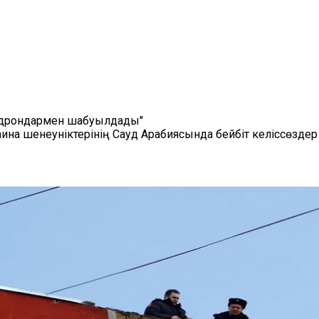
е дрондармен шабуылдады"
а шенеуніктерінің Сауд Арабиясында бейбіт келіссөздер ж