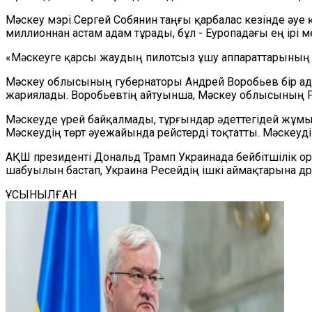
Мәскеу мэрі Сергей Собянин таңғы қарбалас кезінде әуе
миллионнан астам адам тұрады, бұл - Еуропадағы ең ірі ме
«Мәскеуге қарсы жаудың пилотсыз ұшу аппараттарының 
Мәскеу облысының губернаторы Андрей Воробьев бір ада
жариялады. Воробьевтің айтуынша, Мәскеу облысының Р
Мәскеуде үрей байқалмады, тұрғындар әдеттегідей жұмыс
Мәскеудің төрт әуежайында рейстерді тоқтатты. Мәске
АҚШ президенті Дональд Трамп Украинада бейбітшілік ор
шабуылын бастап, Украина Ресейдің ішкі аймақтарына 
ҰСЫНЫЛҒАН