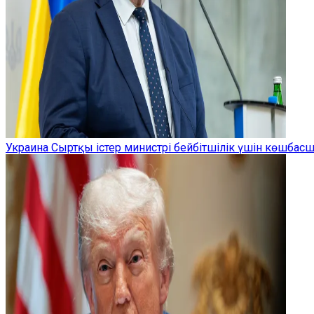
Украина Сыртқы істер министрі бейбітшілік үшін көшбас