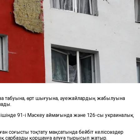
қаза табуына, өрт шығуына, әуежайлардың жабылуына
лады.
 ішінде 91-і Мәскеу аймағында және 126-сы украиналық
н соғысты тоқтату мақсатында бейбіт келіссөздер
ық сарбазды қоршауға алуға тырысып жатыр.