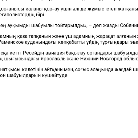
 қорғанысы қаланы қорғау үшін әлі де жұмыс істеп жатқан
гаполистердің бірі.
ең ауқымды шабуылы тойтарылды», – деп жазды Собянин “
мның қаза тапқанын және үш адамның жарақат алғанын хаб
аменское ауданындағы көпқабатты үйдің тұрғындары эва
қа кетті. Ресейдің авиация бақылау органдары шабуылдард
удің шығысындағы Ярославль және Нижний Новгород облы
натқысы келетінін айтқанымен, соғыс алаңында жағдай ши
дрон шабуылдарын күшейтуде.