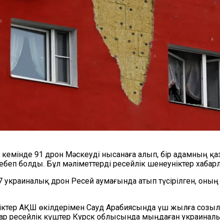
, кемінде 91 дрон Мәскеуді нысанаға алып, бір адамның 
ебеп болды. Бұл мәліметтерді ресейлік шенеуніктер хабар
7 украиналық дрон Ресей аумағында атып түсірілген, оның
тер АҚШ өкілдерімен Сауд Арабиясында үш жылға созылға
тар ресейлік күштер Курск облысында мыңдаған украинал