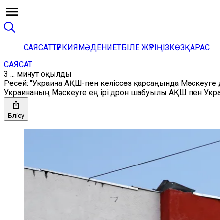
САЯСАТ
ТҮРКИЯ
МӘДЕНИЕТ
БІЛЕ ЖҮРІҢІЗ
КӨЗҚАРАС
САЯСАТ
3 ... минут оқылды
Ресей: "Украина АҚШ-пен келіссөз қарсаңында Мәскеуг
Украинаның Мәскеуге ең ірі дрон шабуылы АҚШ пен Украин
Бөлісу