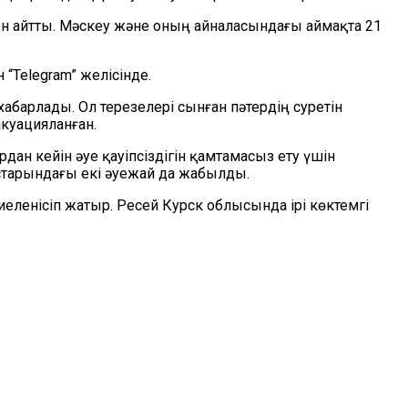
ын айтты. Мәскеу және оның айналасындағы аймақта 21
Telegram” желісінде.
арлады. Ол терезелері сынған пәтердің суретін
куацияланған.
ан кейін әуе қауіпсіздігін қамтамасыз ету үшін
старындағы екі әуежай да жабылды.
еленісіп жатыр. Ресей Курск облысында ірі көктемгі