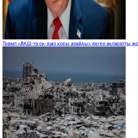
Трамп «АҚШ-та оқ-дәрі қоры азайды» деген ақпаратты 