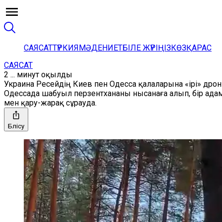
САЯСАТ
ТҮРКИЯ
МӘДЕНИЕТ
БІЛЕ ЖҮРІҢІЗ
КӨЗҚАРАС
САЯСАТ
2 ... минут оқылды
Украина Ресейдің Киев пен Одесса қалаларына «ірі» др
Одессада шабуыл перзентхананы нысанаға алып, бір ада
мен қару-жарақ сұрауда.
Бөлісу