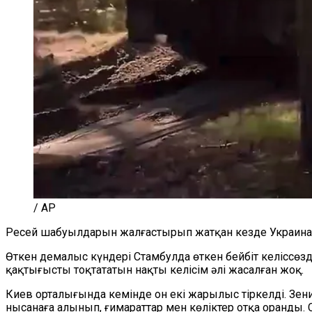
/ AP
Ресей шабуылдарын жалғастырып жатқан кезде Украина 
Өткен демалыс күндері Стамбулда өткен бейбіт келіссөзд
қақтығысты тоқтататын нақты келісім әлі жасалған жоқ.
Киев орталығында кемінде он екі жарылыс тіркелді. Зен
нысанаға алынып, ғимараттар мен көліктер отқа оранды.