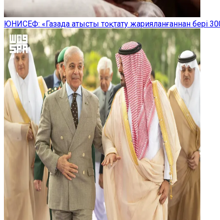
ЮНИСЕФ: «Газада атысты тоқтату жарияланғаннан бері 300