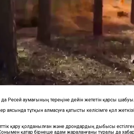
да Ресей аумағының тереңіне дейін жететін қарсы шабу
ер аясында тұтқын алмасуға қатысты келісімге қол жеткіз
иттік қару қолданылған және дрондардың дыбысы естілгені
 Сонымен қатар бірнеше адам жараланғаны туралы да хаба