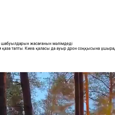
он шабуылдарын жасағанын мәлімдеді
м қаза тапты. Киев қаласы да ауыр дрон соққысына ұшыра