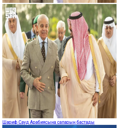
Шариф Сауд Арабиясына сапарын бастады