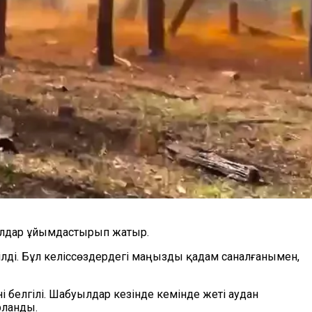
ылдар ұйымдастырып жатыр.
ілді. Бұл келіссөздердегі маңызды қадам саналғанымен,
 белгілі. Шабуылдар кезінде кемінде жеті аудан
рланды.