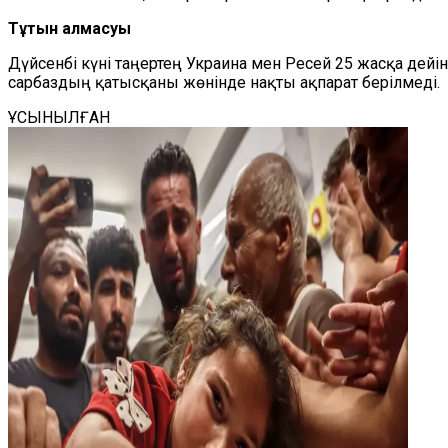
Тұтқын алмасуы
Дүйсенбі күні таңертең Украина мен Ресей 25 жасқа дей
сарбаздың қатысқаны жөнінде нақты ақпарат берілмеді.
ҰСЫНЫЛҒАН