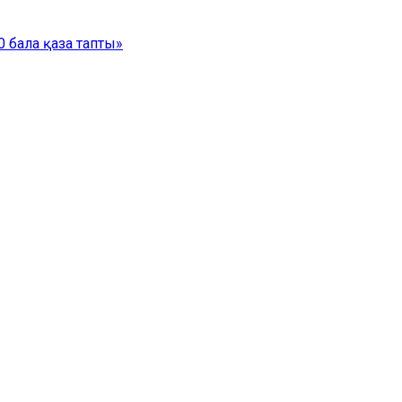
 бала қаза тапты»