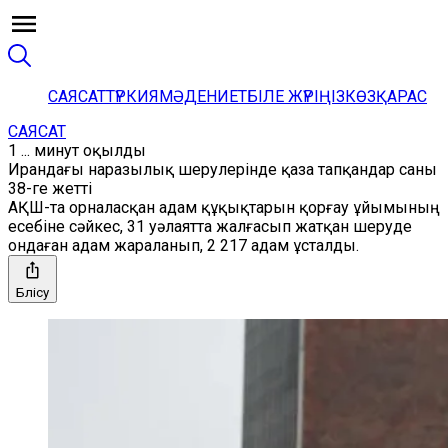
САЯСАТ
ТҮРКИЯ
МӘДЕНИЕТ
БІЛЕ ЖҮРІҢІЗ
КӨЗҚАРАС
САЯСАТ
1 ... минут оқылды
Ирандағы наразылық шерулерінде қаза тапқандар саны
38-ге жетті
АҚШ-та орналасқан адам құқықтарын қорғау ұйымының
есебіне сәйкес, 31 уәлаятта жалғасып жатқан шеруде
ондаған адам жараланып, 2 217 адам ұсталды.
Бөлісу