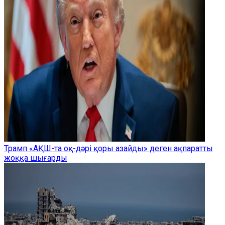
Трамп «АҚШ-та оқ-дәрі қоры азайды» деген ақпаратты
жоққа шығарды