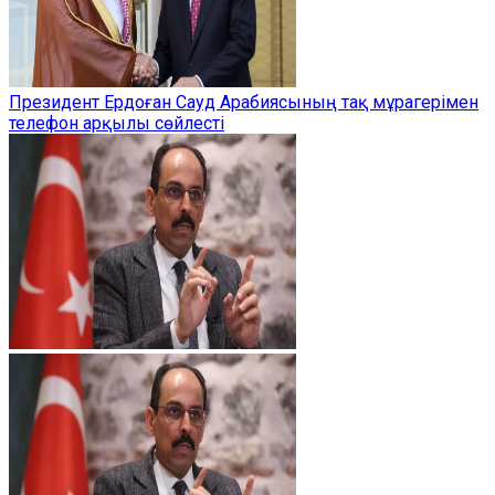
Президент Ердоған Сауд Арабиясының тақ мұрагерімен
телефон арқылы сөйлесті