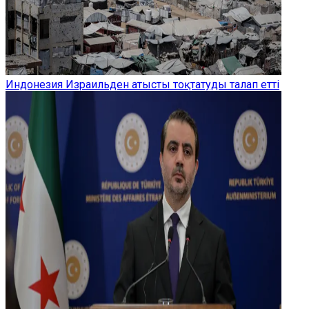
Индонезия Израильден атысты тоқтатуды талап етті