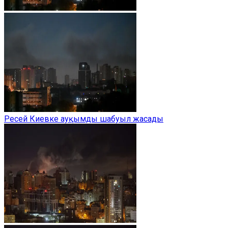
Ресей Киевке ауқымды шабуыл жасады