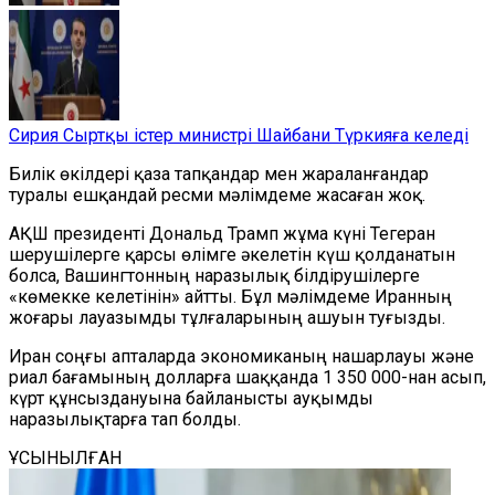
Сирия Сыртқы істер министрі Шайбани Түркияға келеді
Билік өкілдері қаза тапқандар мен жараланғандар
туралы ешқандай ресми мәлімдеме жасаған жоқ.
АҚШ президенті Дональд Трамп жұма күні Тегеран
шерушілерге қарсы өлімге әкелетін күш қолданатын
болса, Вашингтонның наразылық білдірушілерге
«көмекке келетінін» айтты. Бұл мәлімдеме Иранның
жоғары лауазымды тұлғаларының ашуын туғызды.
Иран соңғы апталарда экономиканың нашарлауы және
риал бағамының долларға шаққанда 1 350 000-нан асып,
күрт құнсыздануына байланысты ауқымды
наразылықтарға тап болды.
ҰСЫНЫЛҒАН