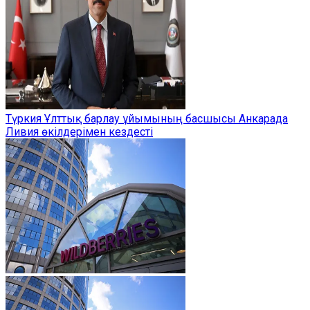
Түркия Ұлттық барлау ұйымының басшысы Анкарада
Ливия өкілдерімен кездесті