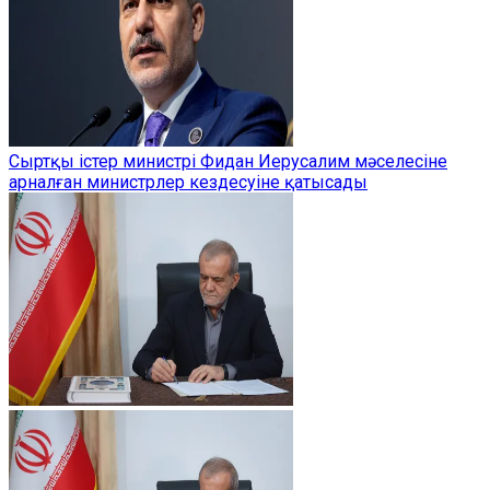
Сыртқы істер министрі Фидан Иерусалим мәселесіне
арналған министрлер кездесуіне қатысады