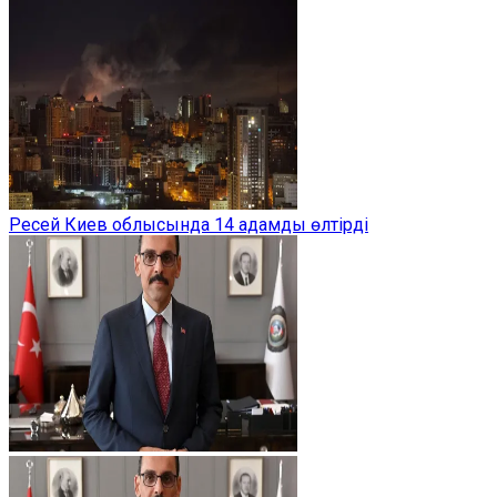
Ресей Киев облысында 14 адамды өлтірді