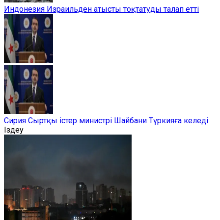
Индонезия Израильден атысты тоқтатуды талап етті
Сирия Сыртқы істер министрі Шайбани Түркияға келеді
Іздеу