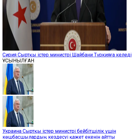
Сирия Сыртқы істер министрі Шайбани Түркияға келеді
ҰСЫНЫЛҒАН
Украина Сыртқы істер министрі бейбітшілік үшін
көшбасшылардың кездесуі қажет екенін айтты