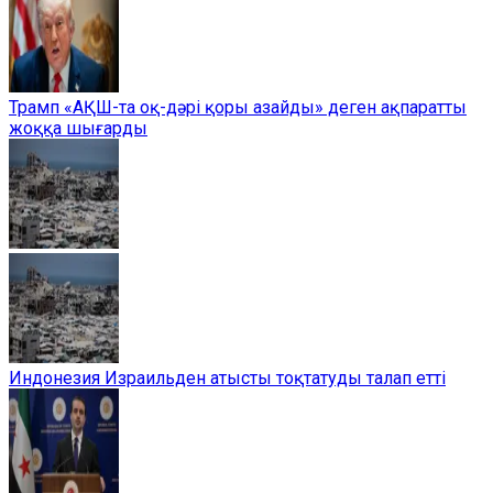
Трамп «АҚШ-та оқ-дәрі қоры азайды» деген ақпаратты
жоққа шығарды
Индонезия Израильден атысты тоқтатуды талап етті