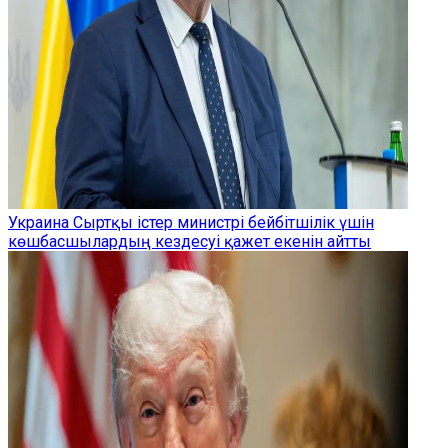
Украина Сыртқы істер министрі бейбітшілік үшін
көшбасшылардың кездесуі қажет екенін айтты