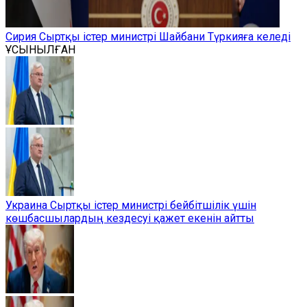
Сирия Сыртқы істер министрі Шайбани Түркияға келеді
ҰСЫНЫЛҒАН
Украина Сыртқы істер министрі бейбітшілік үшін
көшбасшылардың кездесуі қажет екенін айтты