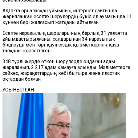
АҚШ-та орналасқан ұйымның интернет сайтында
жарияланған есепте шерулердің бүкіл ел аумағында 11
күннен бері жалғасып жатқаны айтылған.
Есепте наразылық шараларының барлық 31 уәлаятта
ұйымдастырылғаны, салдарынан 34 наразылық
білдіруші мен төрт қауіпсіздік қызметкерінің қаза
тапқаны көрсетілген.
348 түрлі жерде өткен шерулерде ондаған адам
жараланып, 2 217 адам қамауға алынды. Мәліметтерге
сәйкес, жарақаттардың көбі бытыра және пластик
оқтардан болған.
ҰСЫНЫЛҒАН