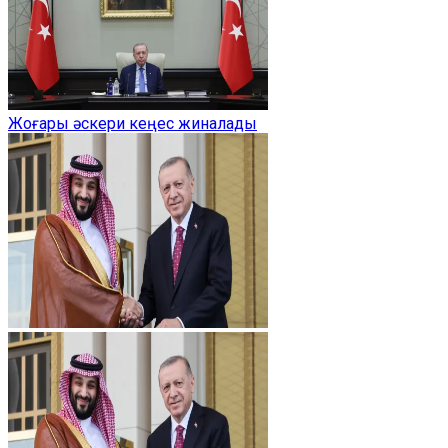
Жоғары әскери кеңес жиналады