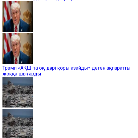
Трамп «АҚШ-та оқ-дәрі қоры азайды» деген ақпаратты
жоққа шығарды