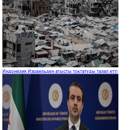
Индонезия Израильден атысты тоқтатуды талап етті