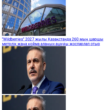
"Wildberries" 2027 жылы Қазақстанда 260 мың шаршы
метрлік жаңа қойма алаңын ашуды жоспарлап отыр