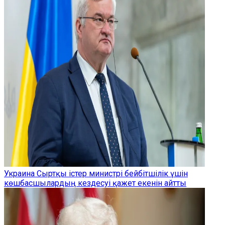
Украина Сыртқы істер министрі бейбітшілік үшін
көшбасшылардың кездесуі қажет екенін айтты