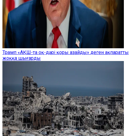
Трамп «АҚШ-та оқ-дәрі қоры азайды» деген ақпаратты
жоққа шығарды