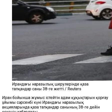
Ирандағы наразылық шерулерінде қаза
тапқандар саны 38-ге жетті / Reuters
Иран бойынша жұмыс істейтін адам құқықтарын қорғау
ұйымы сәрсенбі күні Ирандағы наразылық
акцияларында қаза тапқандар санының 38-ге дейін
өскенін хабарлады.