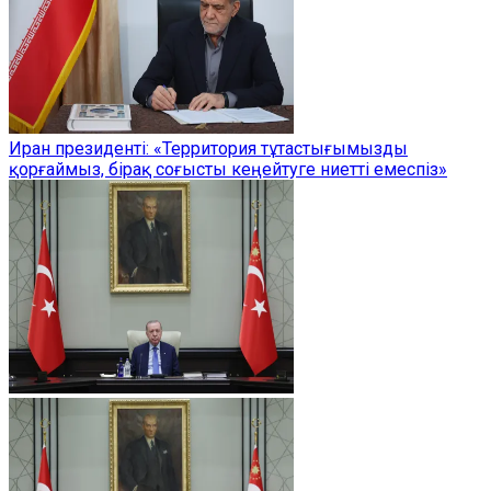
Иран президенті: «Территория тұтастығымызды
қорғаймыз, бірақ соғысты кеңейтуге ниетті емеспіз»