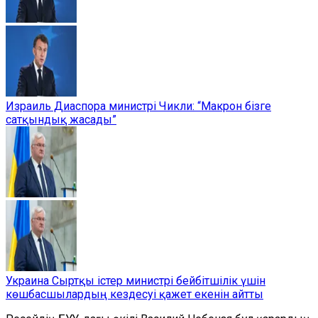
Израиль Диаспора министрі Чикли: “Макрон бізге
сатқындық жасады”
Украина Сыртқы істер министрі бейбітшілік үшін
көшбасшылардың кездесуі қажет екенін айтты