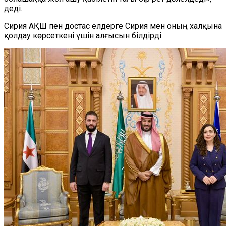
деді.
Сирия АҚШ пен достас елдерге Сирия мен оның халқына
қолдау көрсеткені үшін алғысын білдірді.