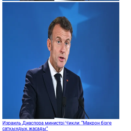
Израиль Диаспора министрі Чикли: “Макрон бізге
сатқындық жасады”