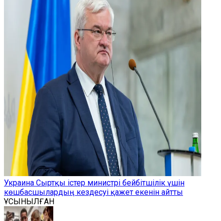
Украина Сыртқы істер министрі бейбітшілік үшін
көшбасшылардың кездесуі қажет екенін айтты
ҰСЫНЫЛҒАН