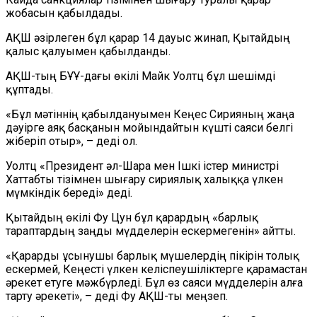
жобасын қабылдады.
АҚШ әзірлеген бұл қарар 14 дауыс жинап, Қытайдың
қалыс қалуымен қабылданды.
АҚШ-тың БҰҰ-дағы өкілі Майк Уолтц бұл шешімді
құптады.
«Бұл мәтіннің қабылдануымен Кеңес Сирияның жаңа
дәуірге аяқ басқанын мойындайтын күшті саяси белгі
жіберіп отыр», – деді ол.
Уолтц «Президент әл-Шара мен Ішкі істер министрі
Хаттабты тізімнен шығару сириялық халыққа үлкен
мүмкіндік береді» деді.
Қытайдың өкілі Фу Цун бұл қарардың «барлық
тараптардың заңды мүдделерін ескермегенін» айтты.
«Қарарды ұсынушы барлық мүшелердің пікірін толық
ескермей, Кеңесті үлкен келіспеушіліктерге қарамастан
әрекет етуге мәжбүрледі. Бұл өз саяси мүдделерін алға
тарту әрекеті», – деді Фу АҚШ-ты меңзеп.