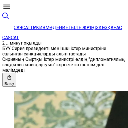
САЯСАТ
ТҮРКИЯ
МӘДЕНИЕТ
БІЛЕ ЖҮРІҢІЗ
КӨЗҚАРАС
САЯСАТ
2 ... минут оқылды
БҰҰ Сирия президенті мен Ішкі істер министріне
салынған санкцияларды алып тастады
Сирияның Сыртқы істер министрі елдің "дипломатиялық
заңдылығының артуын" көрсететін шешім деп
мәлімдеді.
Бөлісу