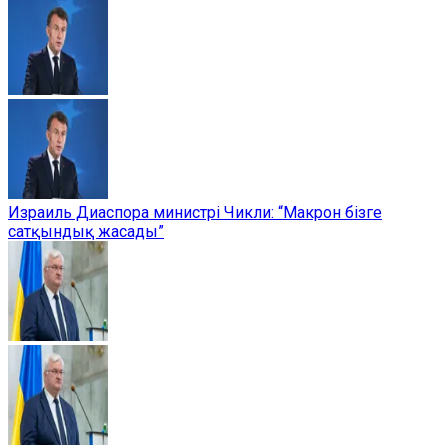
Израиль Диаспора министрі Чикли: “Макрон бізге
сатқындық жасады”