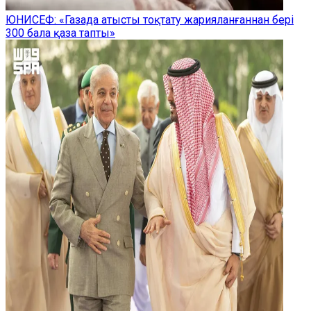
ЮНИСЕФ: «Газада атысты тоқтату жарияланғаннан бері
300 бала қаза тапты»