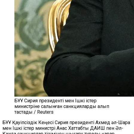
БҰҰ Сирия президенті мен Ішкі істер
министріне салынған санкцияларды алып
тастады / Reuters
БҰҰ Қауіпсіздік Кеңесі Сирия президенті Ахмед әл-Шара
мен Ішкі істер министрі Анас Хаттабты ДАИШ пен Әл-
Каида санкциялар тізімінен шығару туралы қарар