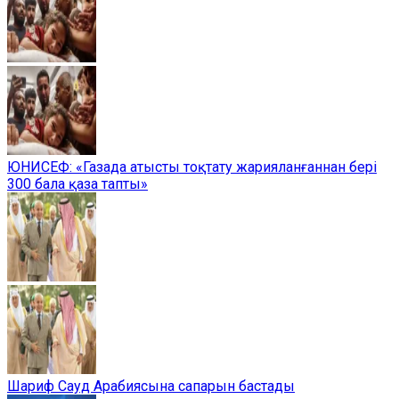
ЮНИСЕФ: «Газада атысты тоқтату жарияланғаннан бері
300 бала қаза тапты»
Шариф Сауд Арабиясына сапарын бастады