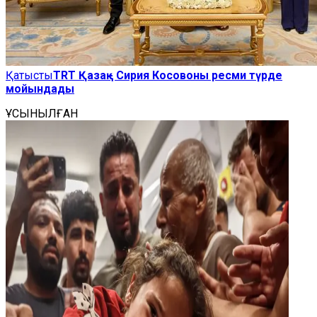
Қатысты
TRT Қазақ - Сирия Косовоны ресми түрде
мойындады
ҰСЫНЫЛҒАН