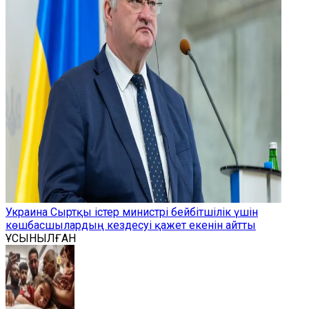
Украина Сыртқы істер министрі бейбітшілік үшін
көшбасшылардың кездесуі қажет екенін айтты
ҰСЫНЫЛҒАН