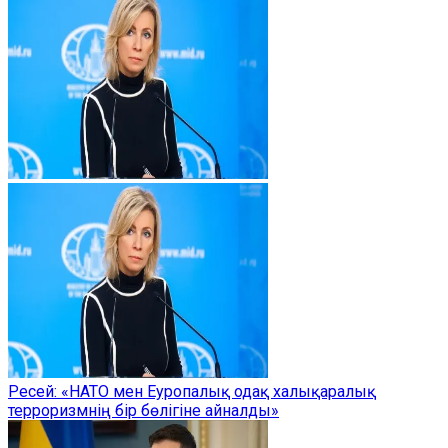
Ресей: «НАТО мен Еуропалық одақ халықаралық
терроризмнің бір бөлігіне айналды»