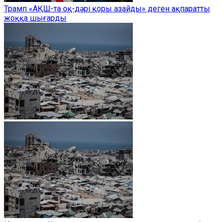
Трамп «АҚШ-та оқ-дәрі қоры азайды» деген ақпаратты
жоққа шығарды