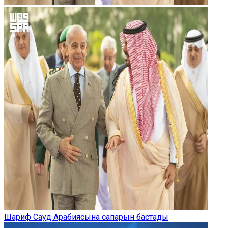
Шариф Сауд Арабиясына сапарын бастады