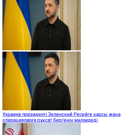
Украина президенті Зеленский Ресейге қарсы жаңа
операцияларға рұқсат бергенін мәлімдеді