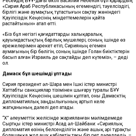
Ресейдің БҰҰ-дағы өкілі Василий Небензя бұл қарардың
«Сирия Араб Республикасының егемендігі, тәуелсіздігі,
бірлігі және аумақтық тұтастығын сақтау жөніндегі
Қауіпсіздік Кеңесінің міндеттемелерін қайта
растайтынын» атап өтті.
«Біз бұл негізгі қағидаттарды халықаралық
қауымдастықтың барлық мүшелері, соның ішінде өз
ережелерімен әрекет етіп, Сирияның егемен
аумағының бір бөлігін, соның ішінде Голан биіктіктерін
басып алған Израиль де сақтайды деп күтеміз», – деді
ол.
Дамаск бұл шешімді құптады
Сирия президент әл-Шара мен Ішкі істер министрі
Хаттабты санкциялар тізімінен шығару туралы БҰҰ
Қауіпсіздік Кеңесінің шешімін құптап, оны Дамасктің
дипломатиялық заңдылығының артып келе
жатқанының дәлелі деп атады.
“X” әлеуметтік желісінде жарияланған мәлімдемеде
Сыртқы істер министрі Асад әл-Шайбани: «Сириялық
дипломатия өзінің белсенділігін және ашық әрі тұрақты
болашаққа жол ашу қабілетін тағы бір рет дәлелдеді», –