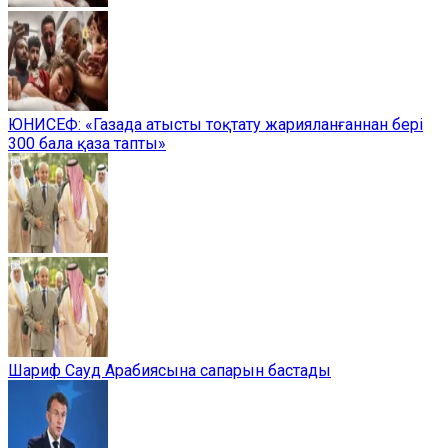
ЮНИСЕФ: «Газада атысты тоқтату жарияланғаннан бері
300 бала қаза тапты»
Шариф Сауд Арабиясына сапарын бастады