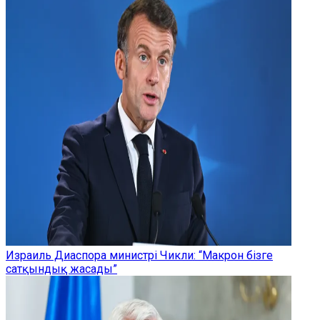
Израиль Диаспора министрі Чикли: “Макрон бізге
сатқындық жасады”