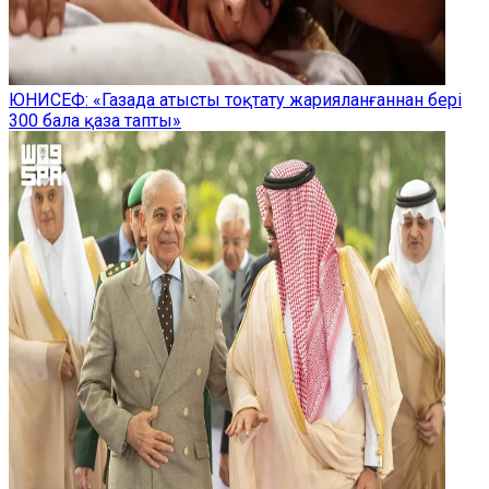
ЮНИСЕФ: «Газада атысты тоқтату жарияланғаннан бері
300 бала қаза тапты»