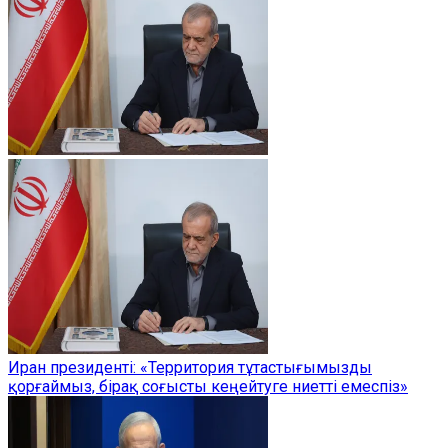
Иран президенті: «Территория тұтастығымызды
қорғаймыз, бірақ соғысты кеңейтуге ниетті емеспіз»