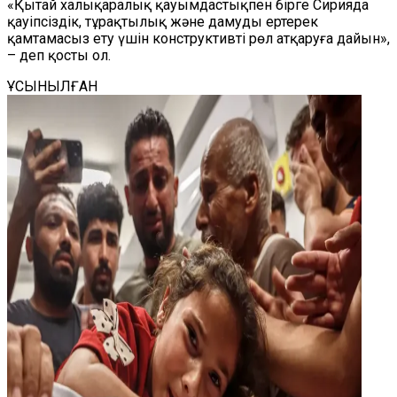
«Қытай халықаралық қауымдастықпен бірге Сирияда
қауіпсіздік, тұрақтылық және дамуды ертерек
қамтамасыз ету үшін конструктивті рөл атқаруға дайын»,
– деп қосты ол.
ҰСЫНЫЛҒАН