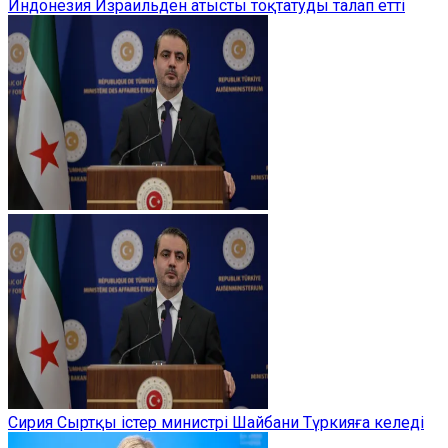
Индонезия Израильден атысты тоқтатуды талап етті
Сирия Сыртқы істер министрі Шайбани Түркияға келеді