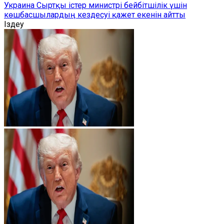
Украина Сыртқы істер министрі бейбітшілік үшін
көшбасшылардың кездесуі қажет екенін айтты
Іздеу