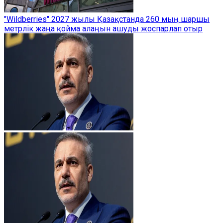
"Wildberries" 2027 жылы Қазақстанда 260 мың шаршы
метрлік жаңа қойма алаңын ашуды жоспарлап отыр