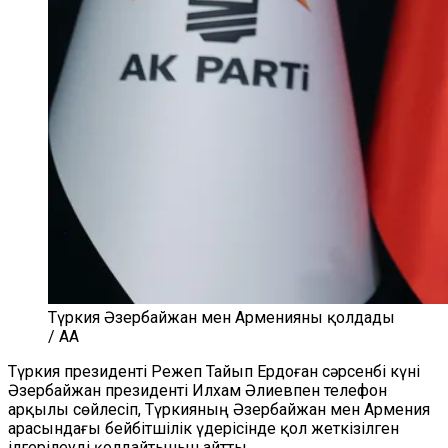
Түркия Әзербайжан мен Арменияны қолдады
/ AA
Түркия президенті Режеп Тайып Ердоған сәрсенбі күні
Әзербайжан президенті Илхам Әлиевпен телефон
арқылы сөйлесіп, Түркияның Әзербайжан мен Армения
арасындағы бейбітшілік үдерісінде қол жеткізілген
ілгерілеуді қолдайтынын айтты.