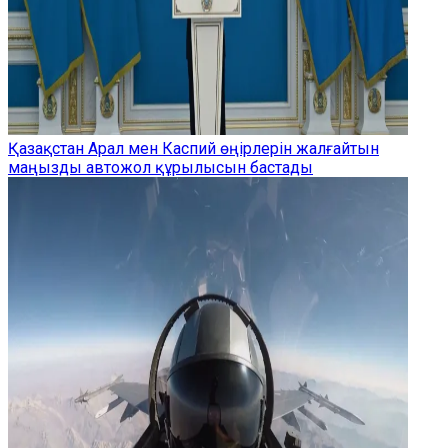
Қазақстан Арал мен Каспий өңірлерін жалғайтын
маңызды автожол құрылысын бастады