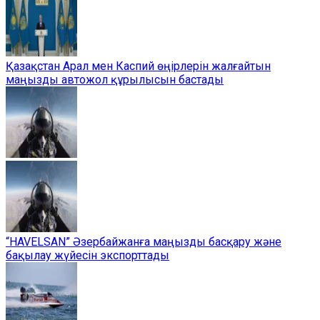
Қазақстан Арал мен Каспий өңірлерін жалғайтын
маңызды автожол құрылысын бастады
“HAVELSAN” Әзербайжанға маңызды басқару және
бақылау жүйесін экспорттады