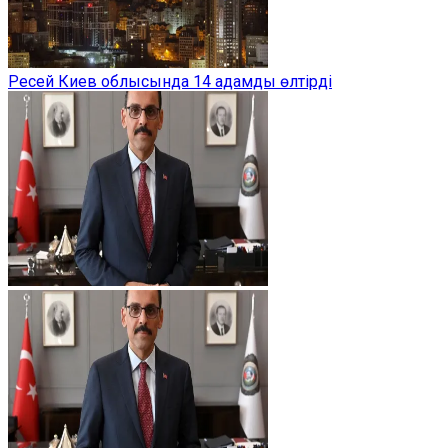
Ресей Киев облысында 14 адамды өлтірді