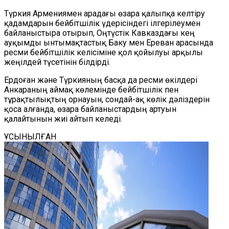
Түркия Армениямен арадағы өзара қалыпқа келтіру
қадамдарын бейбітшілік үдерісіндегі ілгерілеумен
байланыстыра отырып, Оңтүстік Кавказдағы кең
ауқымды ынтымақтастық Баку мен Ереван арасында
ресми бейбітшілік келісіміне қол қойылуы арқылы
жеңілдей түсетінін білдірді.
Ердоған және Түркияның басқа да ресми өкілдері
Анкараның аймақ көлемінде бейбітшілік пен
тұрақтылықтың орнауын, сондай-ақ көлік дәліздерін
қоса алғанда, өзара байланыстардың артуын
қалайтынын жиі айтып келеді.
ҰСЫНЫЛҒАН