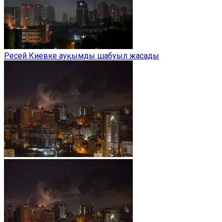
Ресей Киевке ауқымды шабуыл жасады