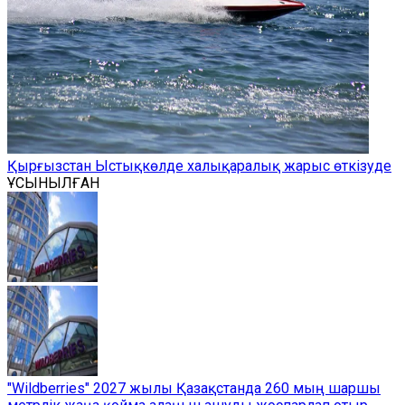
Қырғызстан Ыстықкөлде халықаралық жарыс өткізуде
ҰСЫНЫЛҒАН
"Wildberries" 2027 жылы Қазақстанда 260 мың шаршы