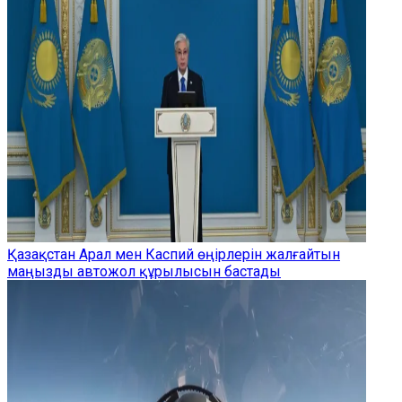
Қазақстан Арал мен Каспий өңірлерін жалғайтын
маңызды автожол құрылысын бастады