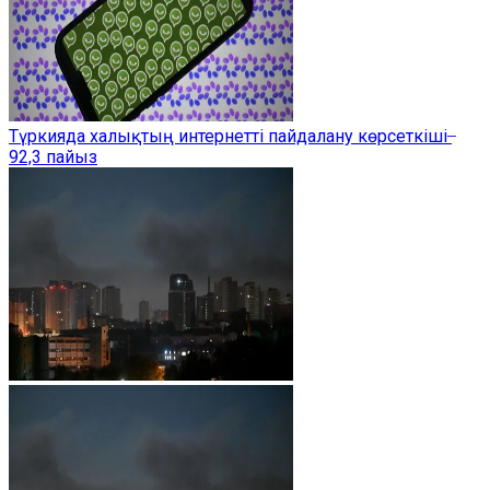
Түркияда халықтың интернетті пайдалану көрсеткіші ̶
92,3 пайыз