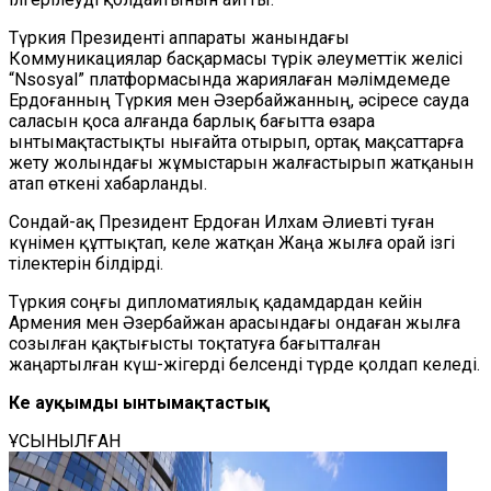
Түркия Президенті аппараты жанындағы
Коммуникациялар басқармасы түрік әлеуметтік желісі
“Nsosyal” платформасында жариялаған мәлімдемеде
Ердоғанның Түркия мен Әзербайжанның, әсіресе сауда
саласын қоса алғанда барлық бағытта өзара
ынтымақтастықты нығайта отырып, ортақ мақсаттарға
жету жолындағы жұмыстарын жалғастырып жатқанын
атап өткені хабарланды.
Сондай-ақ Президент Ердоған Илхам Әлиевті туған
күнімен құттықтап, келе жатқан Жаңа жылға орай ізгі
тілектерін білдірді.
Түркия соңғы дипломатиялық қадамдардан кейін
Армения мен Әзербайжан арасындағы ондаған жылға
созылған қақтығысты тоқтатуға бағытталған
жаңартылған күш-жігерді белсенді түрде қолдап келеді.
Кең ауқымды ынтымақтастық
ҰСЫНЫЛҒАН