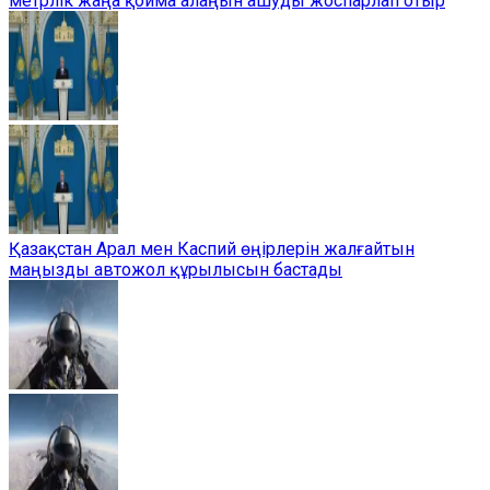
метрлік жаңа қойма алаңын ашуды жоспарлап отыр
Қазақстан Арал мен Каспий өңірлерін жалғайтын
маңызды автожол құрылысын бастады