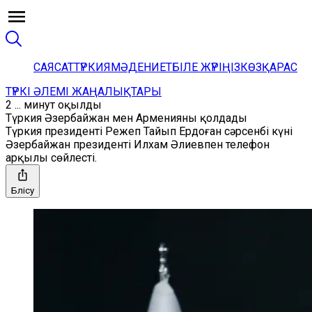
САЯСАТ
ТҮРКИЯ
МӘДЕНИЕТ
БІЛЕ ЖҮРІҢІЗ
КӨЗҚАРАС
ТҮРКІ ӘЛЕМІ ЖАҢАЛЫҚТАРЫ
2 ... минут оқылды
Түркия Әзербайжан мен Арменияны қолдады
Түркия президенті Режеп Тайып Ердоған сәрсенбі күні
Әзербайжан президенті Илхам Әлиевпен телефон
арқылы сөйлесті.
Бөлісу