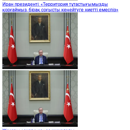
Иран президенті: «Территория тұтастығымызды
қорғаймыз, бірақ соғысты кеңейтуге ниетті емеспіз»