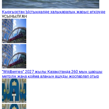
Қырғызстан Ыстықкөлде халықаралық жарыс өткізуде
ҰСЫНЫЛҒАН
"Wildberries" 2027 жылы Қазақстанда 260 мың шаршы
метрлік жаңа қойма алаңын ашуды жоспарлап отыр