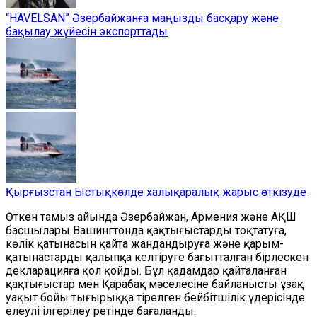
“HAVELSAN” Әзербайжанға маңызды басқару және
бақылау жүйесін экспорттады
Қырғызстан Ыстықкөлде халықаралық жарыс өткізуде
Өткен тамыз айында Әзербайжан, Армения және АҚШ
басшылары Вашингтонда қақтығыстарды тоқтатуға,
көлік қатынасын қайта жандандыруға және қарым-
қатынастарды қалыпқа келтіруге бағытталған бірлескен
декларацияға қол қойды. Бұл қадамдар қайталанған
қақтығыстар мен Қарабақ мәселесіне байланысты ұзақ
уақыт бойы тығырыққа тірелген бейбітшілік үдерісінде
елеулі ілгерілеу ретінде бағаланды.