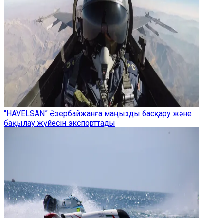
“HAVELSAN” Әзербайжанға маңызды басқару және
бақылау жүйесін экспорттады