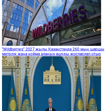
"Wildberries" 2027 жылы Қазақстанда 260 мың шаршы
метрлік жаңа қойма алаңын ашуды жоспарлап отыр