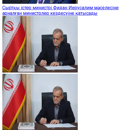
Сыртқы істер министрі Фидан Иерусалим мәселесіне
арналған министрлер кездесуіне қатысады