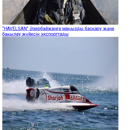
“HAVELSAN” Әзербайжанға маңызды басқару және
бақылау жүйесін экспорттады