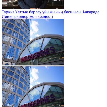
Түркия Ұлттық барлау ұйымының басшысы Анкарада
Ливия өкілдерімен кездесті