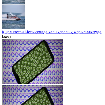
Қырғызстан Ыстықкөлде халықаралық жарыс өткізуде
Іздеу