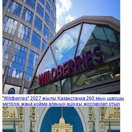
"Wildberries" 2027 жылы Қазақстанда 260 мың шаршы
метрлік жаңа қойма алаңын ашуды жоспарлап отыр