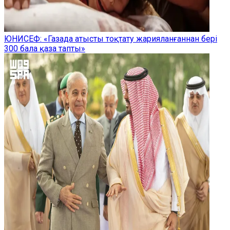
ЮНИСЕФ: «Газада атысты тоқтату жарияланғаннан бері
300 бала қаза тапты»