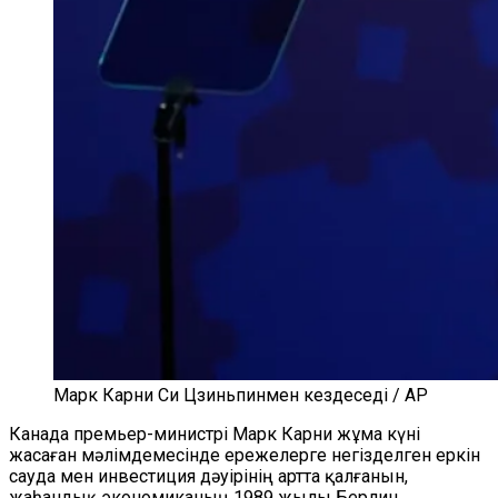
Марк Карни Си Цзиньпинмен кездеседі / AP
Канада премьер-министрі Марк Карни жұма күні
жасаған мәлімдемесінде ережелерге негізделген еркін
сауда мен инвестиция дәуірінің артта қалғанын,
жаһандық экономиканың 1989 жылы Берлин