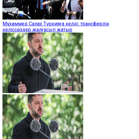
Мұхаммед Салах Түркияға келді: трансферлік
келіссөздер жалғасып жатыр