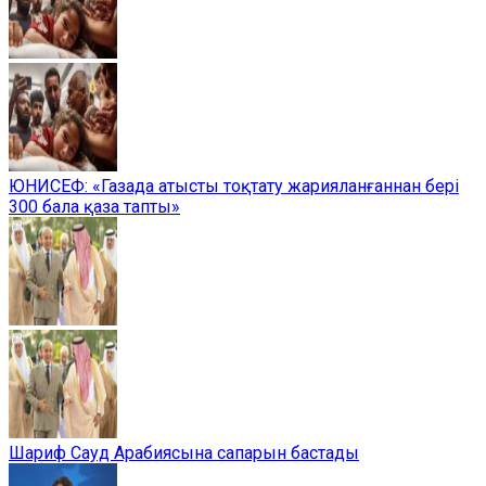
ЮНИСЕФ: «Газада атысты тоқтату жарияланғаннан бері
300 бала қаза тапты»
Шариф Сауд Арабиясына сапарын бастады