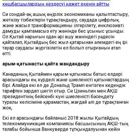
көшбасшылардың кездесуі қажет екенін айтты
Си сондай-ақ ашық өңірлік экономиканы қалыптастыру,
жеткізу тізбектерін тұрақтандыру, саудада цифрлық
және жасыл трансформацияны ілгерілету, инклюзивті
дамуды қамтамасыз ету жөнінде бес ұсыныс ұсынды.
Ол Қытай нарығын одан әрі ашу жөніндегі уәдесін
қайталап, Қытайдың бес жыл қатарынан әлемдегі ең ірі
тауар саудасы жүргізілетін ел болып отырғанын атап
өтті.
Қарым-қатынасты қайта жандандыру
Канаданың Қытаймен қарым-қатынасы батыс елдері
арасындағы ең күрделі және шиеленісті қатынастардың
бірі. Алайда екі ел де Дональд Трамп енгізген кедендік
тарифтен зардап шегіп отыр. Си Цзиньпин мен АҚШ
президентінің бейсенбі күні шиеленісті бәсеңдету
туралы келісіміне қарамастан, жағдай әлі де тұрақтанған
жоқ.
Екі ел арасындағы байланыс 2018 жылы Қытайдың
телекоммуникация компаниясы басшысының АҚШ-тың
талабы бойынша Ванкуверде тұтқындалуынан кейін