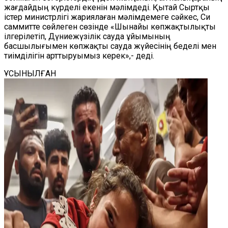
жағдайдың күрделі екенін мәлімдеді. Қытай Сыртқы
істер министрлігі жариялаған мәлімдемеге сәйкес, Си
саммитте сөйлеген сөзінде «Шынайы көпжақтылықты
ілгерілетіп, Дүниежүзілік сауда ұйымының
басшылығымен көпжақты сауда жүйесінің беделі мен
тиімділігін арттыруымыз керек»,- деді.
ҰСЫНЫЛҒАН