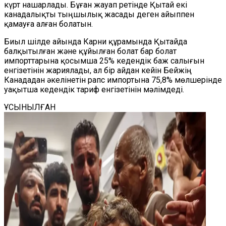
күрт нашарлады. Бұған жауап ретінде Қытай екі
канадалықты тыңшылық жасады деген айыппен
қамауға алған болатын.
Биыл шілде айында Карни құрамында Қытайда
балқытылған және құйылған болат бар болат
импорттарына қосымша 25% кедендік баж салығын
енгізетінін жариялады, ал бір айдан кейін Бейжің
Канададан әкелінетін рапс импортына 75,8% мөлшерінде
уақытша кедендік тариф енгізетінін мәлімдеді.
ҰСЫНЫЛҒАН