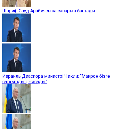
Шариф Сауд Арабиясына сапарын бастады
Израиль Диаспора министрі Чикли: “Макрон бізге
сатқындық жасады”