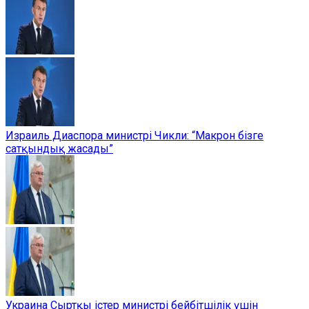
Израиль Диаспора министрі Чикли: “Макрон бізге
сатқындық жасады”
Украина Сыртқы істер министрі бейбітшілік үшін