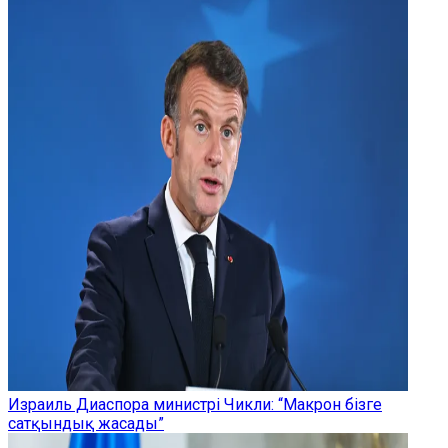
Израиль Диаспора министрі Чикли: “Макрон бізге
сатқындық жасады”