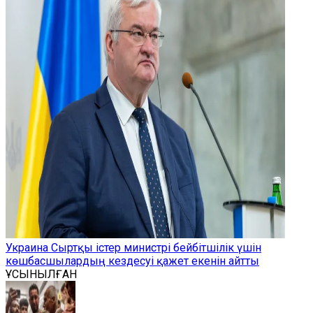
Украина Сыртқы істер министрі бейбітшілік үшін
көшбасшылардың кездесуі қажет екенін айтты
ҰСЫНЫЛҒАН