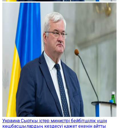
Украина Сыртқы істер министрі бейбітшілік үшін
көшбасшылардың кездесуі қажет екенін айтты