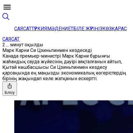
САЯСАТ
ТҮРКИЯ
МӘДЕНИЕТ
БІЛЕ ЖҮРІҢІЗ
КӨЗҚАРАС
САЯСАТ
2 ... минут оқылды
Марк Карни Си Цзиньпинмен кездеседі
Канада премьер-министрі Марк Карни бұрынғы
жаһандық сауда жүйесінің дәуірі аяқталғанын айтып,
Қытай көшбасшысы Си Цзиньпинмен кездесу
қарсаңында ең маңызды экономикалық өзгерістердің
бірінің жақындап келе жатқанын ескертті.
Бөлісу