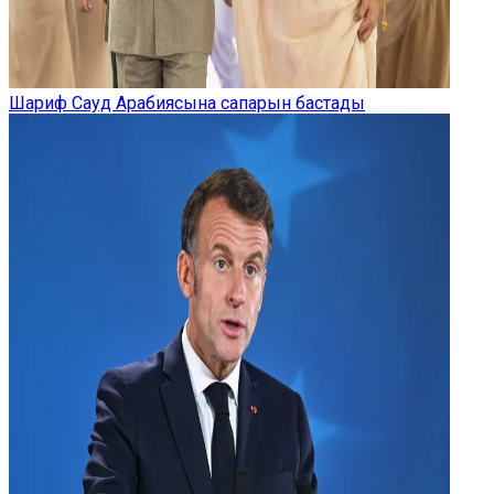
Шариф Сауд Арабиясына сапарын бастады