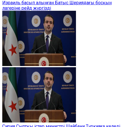
Израиль басып алынған Батыс Шериядағы босқын
лагеріне рейд жүргізді
Сирия Сыртқы істер министрі Шайбани Түркияға келеді