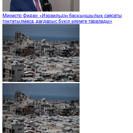
Министр Фидан: «Израильдің басқыншылық саясаты
тоқтатылмаса, дағдарыс бүкіл әлемге таралады»