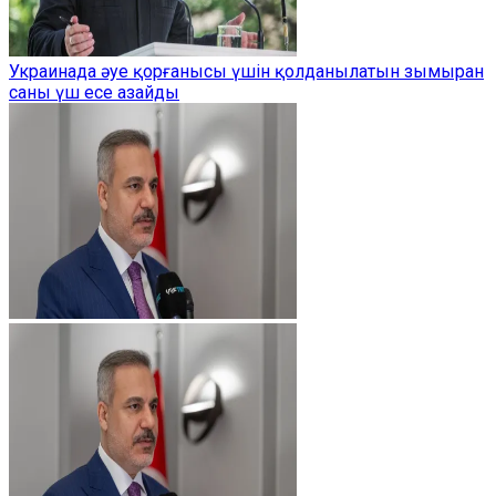
Украинада әуе қорғанысы үшін қолданылатын зымыран
саны үш есе азайды