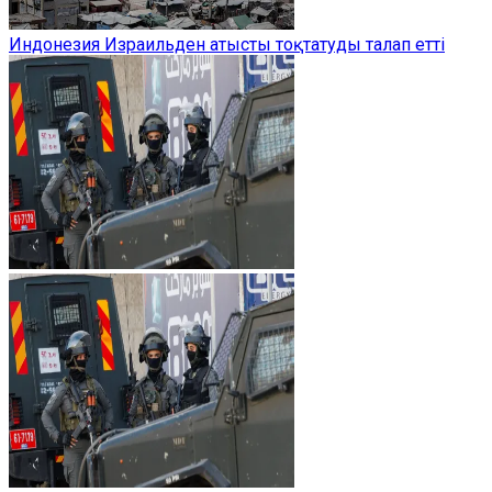
Индонезия Израильден атысты тоқтатуды талап етті