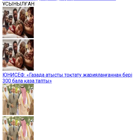
ҰСЫНЫЛҒАН
ЮНИСЕФ: «Газада атысты тоқтату жарияланғаннан бері
300 бала қаза тапты»