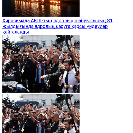
Хиросимада АҚШ-тың ядролық шабуылының 81
жылдығында ядролық қаруға қарсы үндеулер
қайталанды