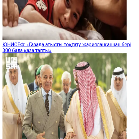
ЮНИСЕФ: «Газада атысты тоқтату жарияланғаннан бері
300 бала қаза тапты»