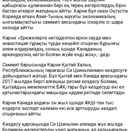
қабырғасы құлағаннан бері ең терең өзгерістердің бірін
бастан өткеріп жатқанын айтты. Карни бұл сөзін Оңтүстік
Кореяда өткен Азия-Тынық мұхиты экономикалық
ынтымақтастығы саммиті аясындағы іскерлік іс-шара
кезінде айтты.
Карни: «Ережелерге негізделген еркін сауда мен
инвестиция тұрақты түрде кеңейіп отырған бұрынғы
әлем елдеріміздің, соның ішінде Канаданың
өркендеуінің негізі болған жүйе енді жоқ»,- деді.
Саммит барысында Карни Қытай Халық
Республикасының төрағасы Си Цзиньпинмен кездесуге
дайындалып жатыр. Бұл Қытай мен Канада арасындағы
2017 жылдан бергі алғашқы ресми кездесу болмақ.
Қытайдың мемлекеттік БАҚ-тары бұл кездесуді екі ел
қатынастарындағы маңызды қадам ретінде сипаттады.
Карни Канада алдағы он жыл ішінде АҚШ-тан тыс
елдерге экспорт көлемін екі есе арттыруды көздеп
отырғанын айтты.
Кездесу қарсаңында Си Цзиньпин әлемде жүз жылда
болмаған өзгерістердің үдеп жатқанын, ал халықаралық