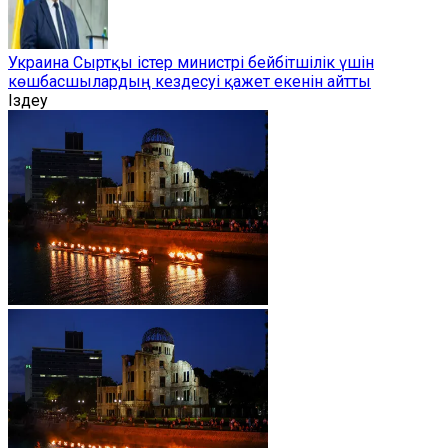
Украина Сыртқы істер министрі бейбітшілік үшін
көшбасшылардың кездесуі қажет екенін айтты
Іздеу