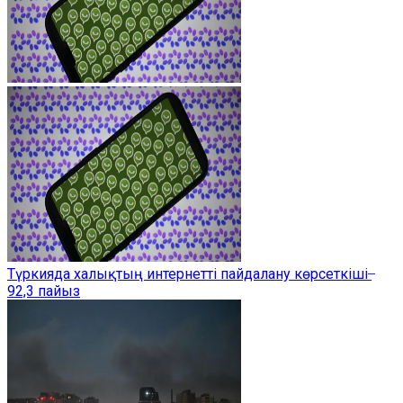
Түркияда халықтың интернетті пайдалану көрсеткіші ̶
92,3 пайыз