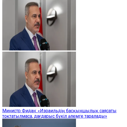
Министр Фидан: «Израильдің басқыншылық саясаты
тоқтатылмаса, дағдарыс бүкіл әлемге таралады»