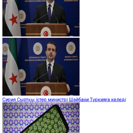
Сирия Сыртқы істер министрі Шайбани Түркияға келеді