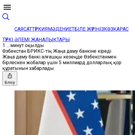
САЯСАТ
ТҮРКИЯ
МӘДЕНИЕТ
БІЛЕ ЖҮРІҢІЗ
КӨЗҚАРАС
ТҮРКІ ӘЛЕМІ ЖАҢАЛЫҚТАРЫ
1 ... минут оқылды
Өзбекстан БРИКС-тің Жаңа даму банкіне кіреді
Жаңа даму банкі алғашқы кезеңде Өзбекстанмен
бірлескен жобалар үшін 5 миллиард долларлық қор
құратынын хабарлады.
Бөлісу