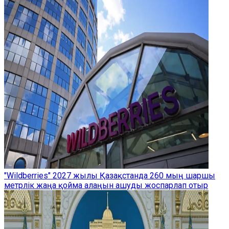
"Wildberries" 2027 жылы Қазақстанда 260 мың шаршы
метрлік жаңа қойма алаңын ашуды жоспарлап отыр