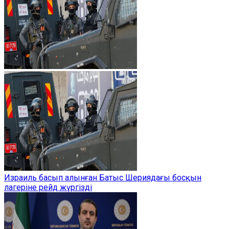
Израиль басып алынған Батыс Шериядағы босқын
лагеріне рейд жүргізді