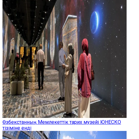
Өзбекстанның Мемлекеттік тарих музейі ЮНЕСКО
тізіміне енді