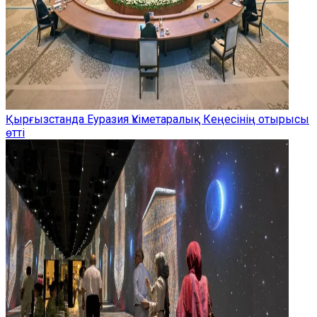
Қырғызстанда Еуразия Үкіметаралық Кеңесінің отырысы
өтті