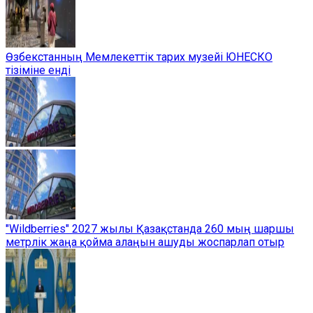
Өзбекстанның Мемлекеттік тарих музейі ЮНЕСКО
тізіміне енді
"Wildberries" 2027 жылы Қазақстанда 260 мың шаршы
метрлік жаңа қойма алаңын ашуды жоспарлап отыр