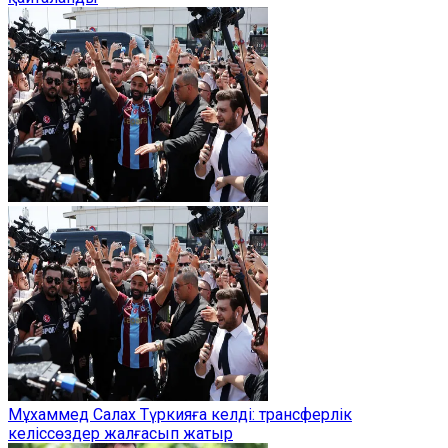
Мұхаммед Салах Түркияға келді: трансферлік
келіссөздер жалғасып жатыр