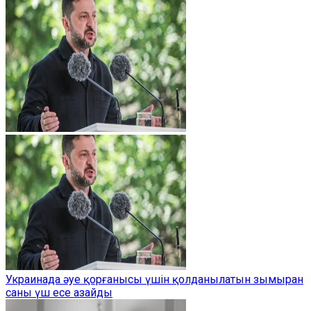
Украинада әуе қорғанысы үшін қолданылатын зымыран
саны үш есе азайды