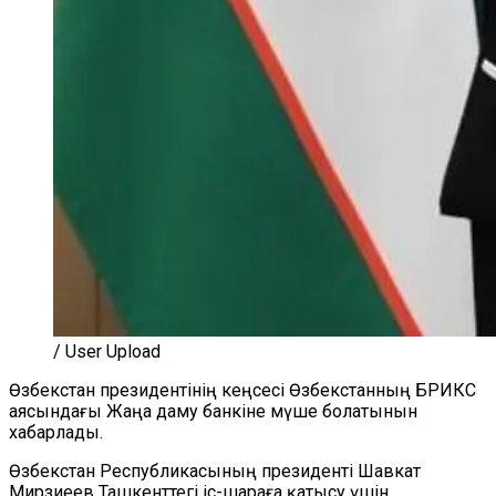
/ User Upload
Өзбекстан президентінің кеңсесі Өзбекстанның БРИКС
аясындағы Жаңа даму банкіне мүше болатынын
хабарлады.
Өзбекстан Республикасының президенті Шавкат
Мирзиеев Ташкенттегі іс-шараға қатысу үшін