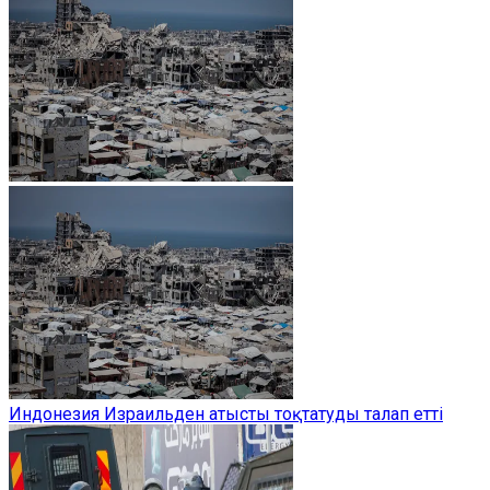
Индонезия Израильден атысты тоқтатуды талап етті