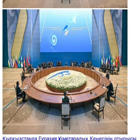
Қырғызстанда Еуразия Үкіметаралық Кеңесінің отырысы