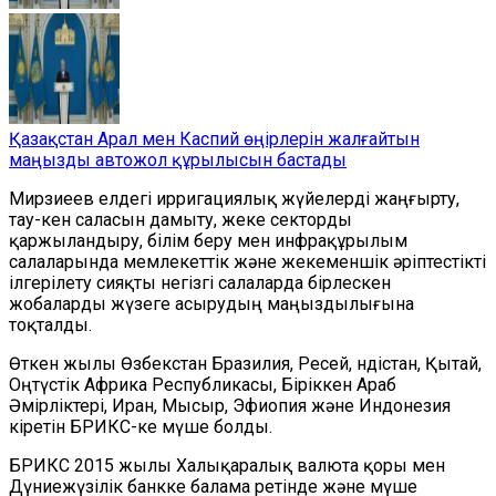
Қазақстан Арал мен Каспий өңірлерін жалғайтын
маңызды автожол құрылысын бастады
Мирзиеев елдегі ирригациялық жүйелерді жаңғырту,
тау-кен саласын дамыту, жеке секторды
қаржыландыру, білім беру мен инфрақұрылым
салаларында мемлекеттік және жекеменшік әріптестікті
ілгерілету сияқты негізгі салаларда бірлескен
жобаларды жүзеге асырудың маңыздылығына
тоқталды.
Өткен жылы Өзбекстан Бразилия, Ресей, Үндістан, Қытай,
Оңтүстік Африка Республикасы, Біріккен Араб
Әмірліктері, Иран, Мысыр, Эфиопия және Индонезия
кіретін БРИКС-ке мүше болды.
БРИКС 2015 жылы Халықаралық валюта қоры мен
Дүниежүзілік банкке балама ретінде және мүше