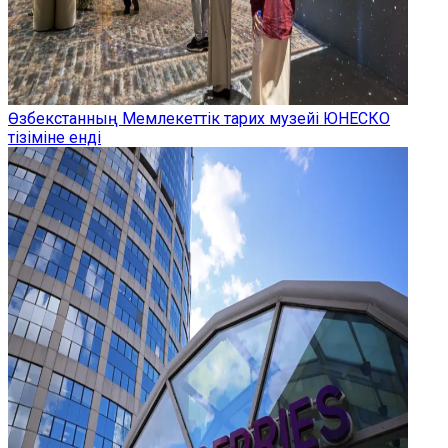
Өзбекстанның Мемлекеттік тарих музейі ЮНЕСКО
тізіміне енді