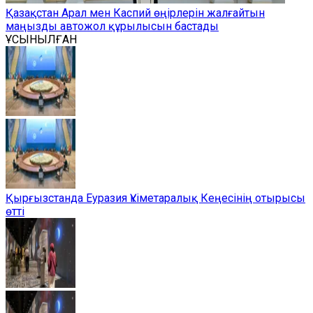
Қазақстан Арал мен Каспий өңірлерін жалғайтын
маңызды автожол құрылысын бастады
ҰСЫНЫЛҒАН
Қырғызстанда Еуразия Үкіметаралық Кеңесінің отырысы
өтті