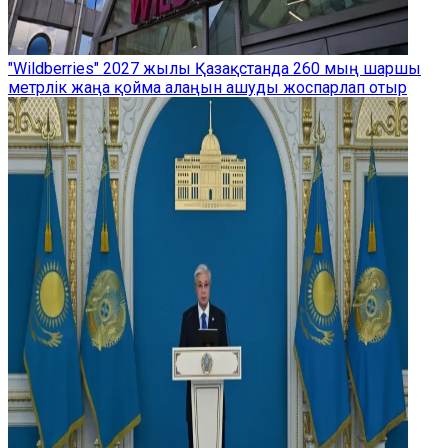
"Wildberries" 2027 жылы Қазақстанда 260 мың шаршы
метрлік жаңа қойма алаңын ашуды жоспарлап отыр