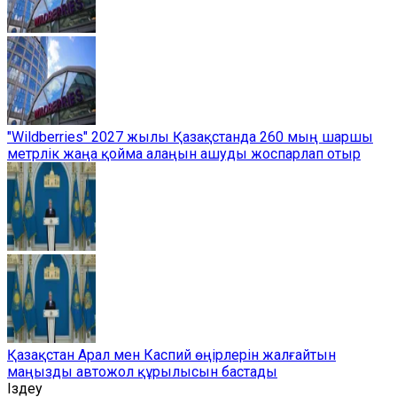
"Wildberries" 2027 жылы Қазақстанда 260 мың шаршы
метрлік жаңа қойма алаңын ашуды жоспарлап отыр
Қазақстан Арал мен Каспий өңірлерін жалғайтын
маңызды автожол құрылысын бастады
Іздеу