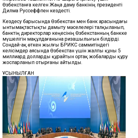
Өзбекстанға келген Жаңа даму банкінің президенті
Дилма Руссеффпен кездесті.
Кездесу барысында Өзбекстан мен банк арасындағы
ынтымақтастықты дамыту мәселелері талқыланып,
банктің директорлар кеңесінің Өзбекстанның банкке
мүшелігін мақұлдағанына ризашылығын білдірді.
Сондай-ақ өткен жылғы БРИКС саммитіндегі
келісімдер аясында Өзбекстан үшін жалпы құны 5
миллиард долларды құрайтын ортақ жобаларды құру
жоспарланып отырғаны айтылды.
ҰСЫНЫЛҒАН