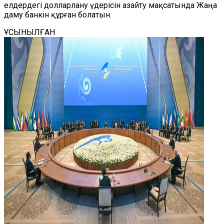
елдердегі долларлану үдерісін азайту мақсатында Жаңа
даму банкін құрған болатын.
ҰСЫНЫЛҒАН