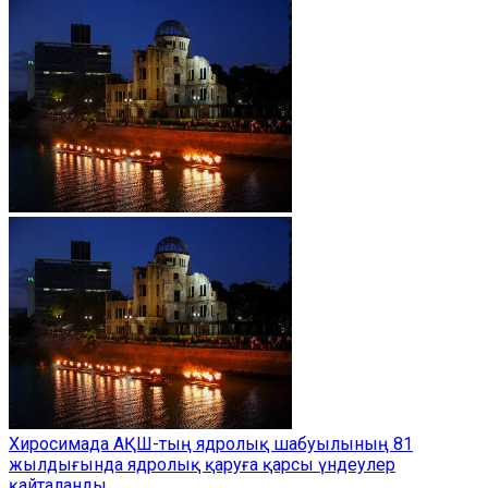
Хиросимада АҚШ-тың ядролық шабуылының 81
жылдығында ядролық қаруға қарсы үндеулер
қайталанды