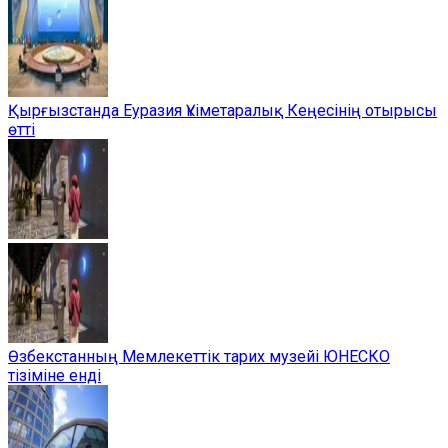
Қырғызстанда Еуразия Үкіметаралық Кеңесінің отырысы
өтті
Өзбекстанның Мемлекеттік тарих музейі ЮНЕСКО
тізіміне енді