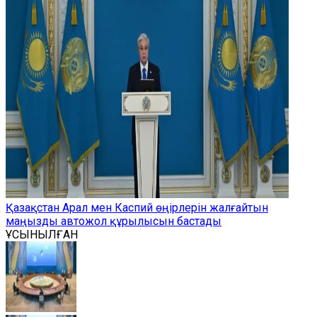
Қазақстан Арал мен Каспий өңірлерін жалғайтын
маңызды автожол құрылысын бастады
ҰСЫНЫЛҒАН