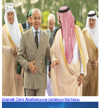
Шариф Сауд Арабиясына сапарын бастады