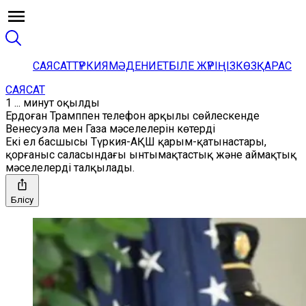
САЯСАТ
ТҮРКИЯ
МӘДЕНИЕТ
БІЛЕ ЖҮРІҢІЗ
КӨЗҚАРАС
САЯСАТ
1 ... минут оқылды
Ердоған Трамппен телефон арқылы сөйлескенде
Венесуэла мен Газа мәселелерін көтерді
Екі ел басшысы Түркия-АҚШ қарым-қатынастары,
қорғаныс саласындағы ынтымақтастық және аймақтық
мәселелерді талқылады.
Бөлісу