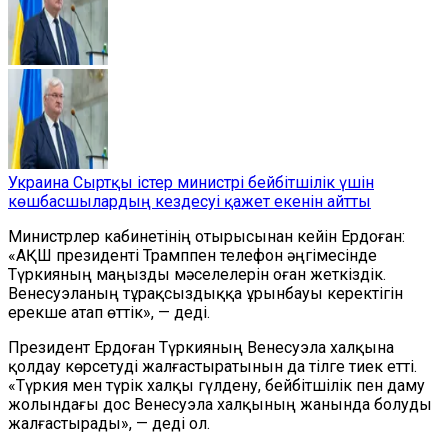
Украина Сыртқы істер министрі бейбітшілік үшін
көшбасшылардың кездесуі қажет екенін айтты
Министрлер кабинетінің отырысынан кейін Ердоған:
«АҚШ президенті Трамппен телефон әңгімесінде
Түркияның маңызды мәселелерін оған жеткіздік.
Венесуэланың тұрақсыздыққа ұрынбауы керектігін
ерекше атап өттік», — деді.
Президент Ердоған Түркияның Венесуэла халқына
қолдау көрсетуді жалғастыратынын да тілге тиек етті.
«Түркия мен түрік халқы гүлдену, бейбітшілік пен даму
жолындағы дос Венесуэла халқының жанында болуды
жалғастырады», — деді ол.