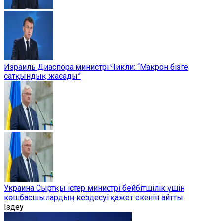
Израиль Диаспора министрі Чикли: “Макрон бізге
сатқындық жасады”
Украина Сыртқы істер министрі бейбітшілік үшін
көшбасшылардың кездесуі қажет екенін айтты
Іздеу