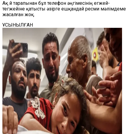
Ақ Үй тарапынан бұл телефон әңгімесінің егжей-
тегжейіне қатысты әзірге ешқандай ресми мәлімдеме
жасалған жоқ.
ҰСЫНЫЛҒАН