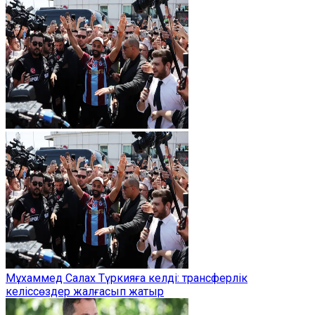
Мұхаммед Салах Түркияға келді: трансферлік
келіссөздер жалғасып жатыр