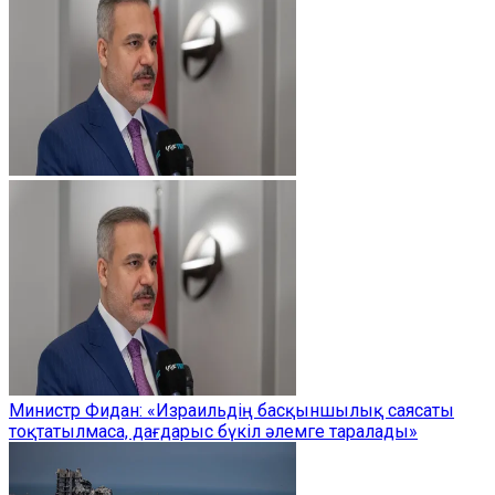
Министр Фидан: «Израильдің басқыншылық саясаты
тоқтатылмаса, дағдарыс бүкіл әлемге таралады»