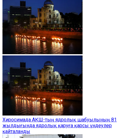
Хиросимада АҚШ-тың ядролық шабуылының 81
жылдығында ядролық қаруға қарсы үндеулер
қайталанды