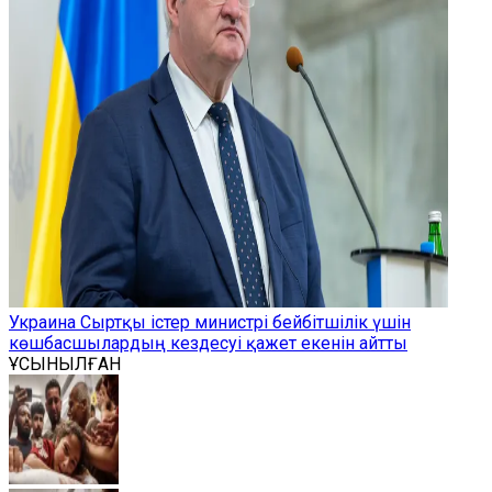
Украина Сыртқы істер министрі бейбітшілік үшін
көшбасшылардың кездесуі қажет екенін айтты
ҰСЫНЫЛҒАН