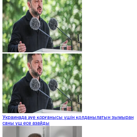
Украинада әуе қорғанысы үшін қолданылатын зымыран
саны үш есе азайды