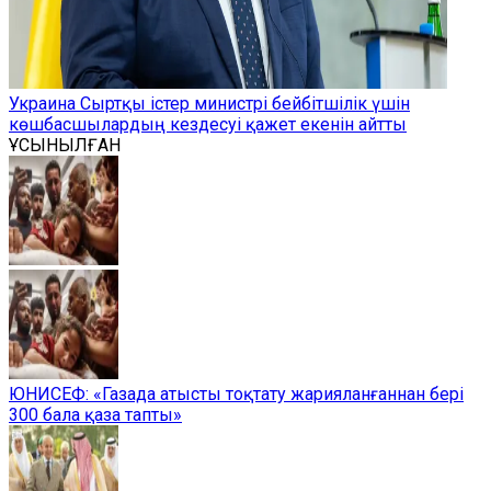
Украина Сыртқы істер министрі бейбітшілік үшін
көшбасшылардың кездесуі қажет екенін айтты
ҰСЫНЫЛҒАН
ЮНИСЕФ: «Газада атысты тоқтату жарияланғаннан бері
300 бала қаза тапты»