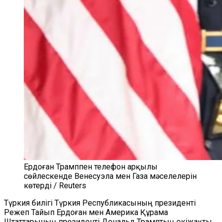
Ердоған Трамппен телефон арқылы
сөйлескенде Венесуэла мен Газа мәселелерін
көтерді / Reuters
Түркия билігі Түркия Республикасының президенті
Режеп Тайып Ердоған мен Америка Құрама
Штаттарының президенті Дональд Трамптың екіжақты