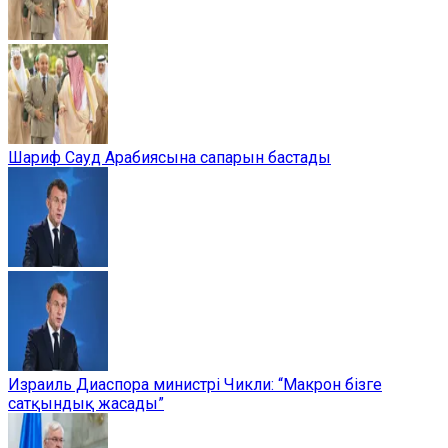
Шариф Сауд Арабиясына сапарын бастады
Израиль Диаспора министрі Чикли: “Макрон бізге
сатқындық жасады”