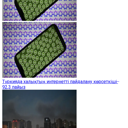
Түркияда халықтың интернетті пайдалану көрсеткіші ̶
92,3 пайыз