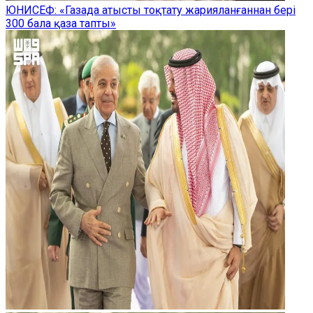
ЮНИСЕФ: «Газада атысты тоқтату жарияланғаннан бері
300 бала қаза тапты»