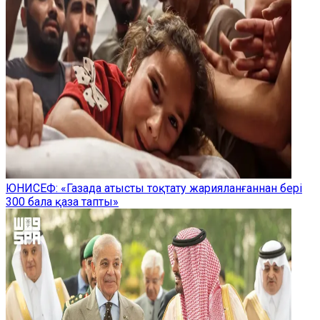
ЮНИСЕФ: «Газада атысты тоқтату жарияланғаннан бері
300 бала қаза тапты»