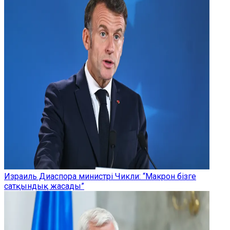
Израиль Диаспора министрі Чикли: “Макрон бізге
сатқындық жасады”