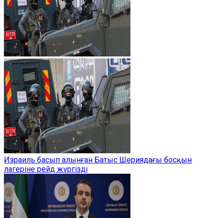
Израиль басып алынған Батыс Шериядағы босқын
лагеріне рейд жүргізді