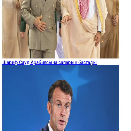
Шариф Сауд Арабиясына сапарын бастады