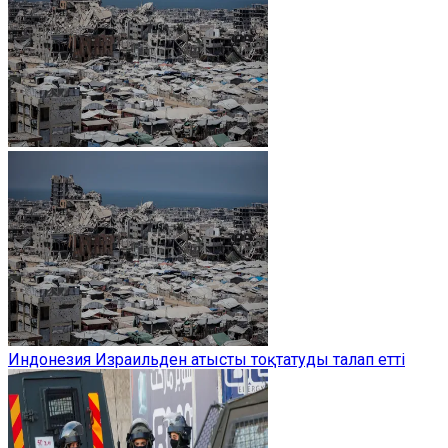
Индонезия Израильден атысты тоқтатуды талап етті