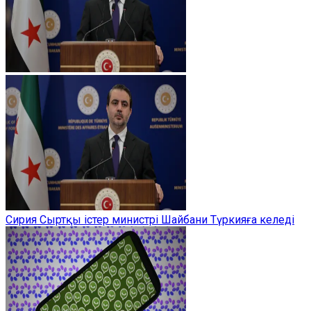
Сирия Сыртқы істер министрі Шайбани Түркияға келеді