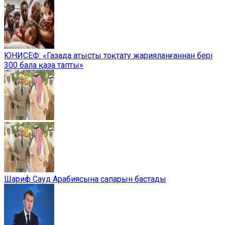
ЮНИСЕФ: «Газада атысты тоқтату жарияланғаннан бері
300 бала қаза тапты»
Шариф Сауд Арабиясына сапарын бастады