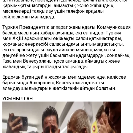
қарым-қатынастарды, аймақтық және жаһандық
мәселелерді талқылау үшін телефон арқылы
сөйлескенін мәлімдеді.
Түркия Президенттік аппарат жанындағы Коммуникация
басқармасының хабарлауынша, екі ел лидері Түркия
мен АҚШ арасындағы екіжақты саяси қатынастарды,
қорғаныс өнеркәсібі саласындағы ынтымақтастықты,
екі ел арасындағы сауда айналымының мақсатты
деңгейіне жету үшін басылатын қадамдарды, сондай-ақ
Газа мен Венесуэланы қоса алғанда, аймақтық және
жаһандық тақырыптарды талқылады.
Ердоған бұған дейін жасаған мәлімдемесінде, келіссөз
барысында Анкараның Венесуэлаға қатысты
алаңдаушылықтарын жеткізгенін айтқан болатын.
ҰСЫНЫЛҒАН