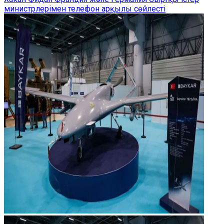
министрлерімен телефон арқылы сөйлесті