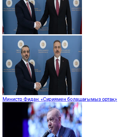
Министр Фидан: «Сириямен болашағымыз ортақ»