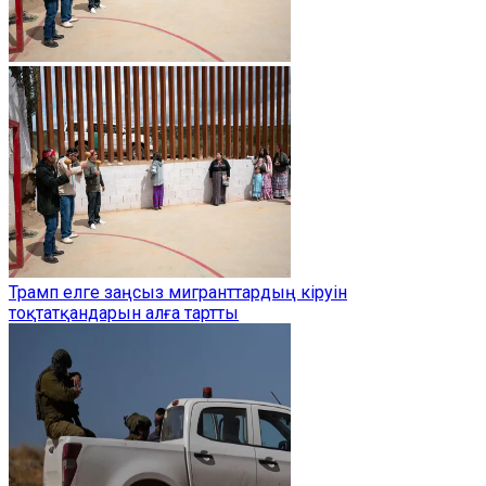
Трамп елге заңсыз мигранттардың кіруін
тоқтатқандарын алға тартты