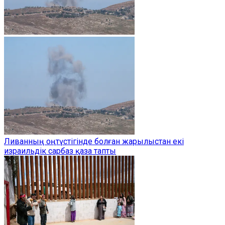
Ливанның оңтүстігінде болған жарылыстан екі
израильдік сарбаз қаза тапты