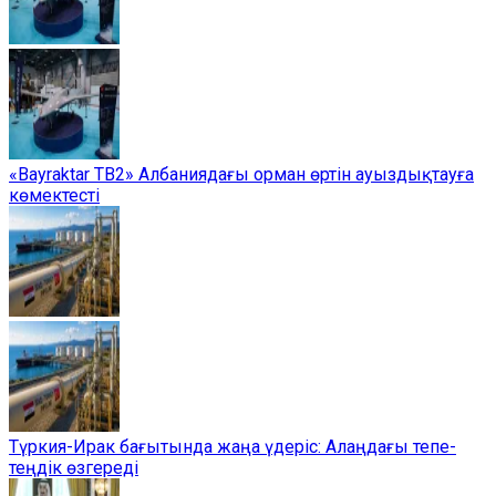
«Bayraktar TB2» Албаниядағы орман өртін ауыздықтауға
көмектесті
Түркия-Ирак бағытында жаңа үдеріс: Алаңдағы тепе-
теңдік өзгереді