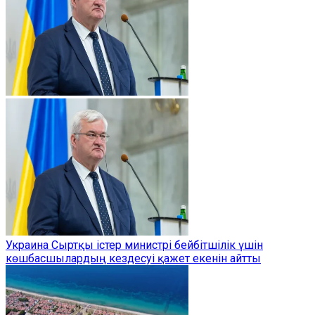
Украина Сыртқы істер министрі бейбітшілік үшін
көшбасшылардың кездесуі қажет екенін айтты