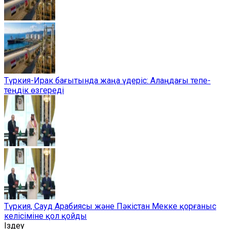
Түркия-Ирак бағытында жаңа үдеріс: Алаңдағы тепе-
теңдік өзгереді
Түркия, Сауд Арабиясы және Пәкістан Мекке қорғаныс
келісіміне қол қойды
Іздеу