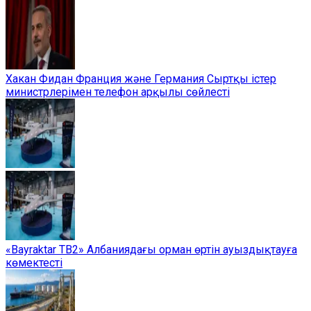
Хакан Фидан Франция және Германия Сыртқы істер
министрлерімен телефон арқылы сөйлесті
«Bayraktar TB2» Албаниядағы орман өртін ауыздықтауға
көмектесті