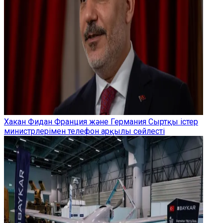
Хакан Фидан Франция және Германия Сыртқы істер
министрлерімен телефон арқылы сөйлесті