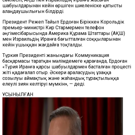
шабуылдарынан кейін өршіген шиеленіске қатысты
алаңдаушылығын білдірді.
Президент Режеп Тайып Ердоған Біріккен Корольдік
премьер-министрі Кир Стармермен телефон
әңгімесібарысында Америка Құрама Штаттары (АҚШ)
мен Израильдің Иранға бағытталған соққыларынан
кейін ушыққан жағдайға тоқталды.
Түркия Президенті жанындағы Коммуникация
басқармасы таратқан мәлімдемеге қарағанда, Ердоған
«Түрия Иранға қарсы шабуылдармен басталған процесті
жіті қадағалап отыр. Әскери араласудың ұзаққа
созылуы аймақтық және жаһандық тұрақтылыққа
елеулі зиян келтіруі мүмкін
»
, — деді.
ҰСЫНЫЛҒАН