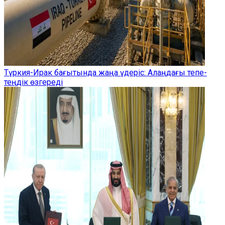
Түркия-Ирак бағытында жаңа үдеріс: Алаңдағы тепе-
теңдік өзгереді