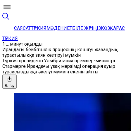
САЯСАТ
ТҮРКИЯ
МӘДЕНИЕТ
БІЛЕ ЖҮРІҢІЗ
КӨЗҚАРАС
ТҮРКИЯ
1 ... минут оқылды
Ирандағы бейбітшілік процесінің кешігуі жаһандық
тұрақтылыққа зиян келтіруі мүмкін
Түркия президенті Ұлыбритания премьер-министрі
Стармерге Ирандағы ұзақ мерзімді операция ауыр
тұрақсыздыққа әкелуі мүмкін екенін айтты.
Бөлісу