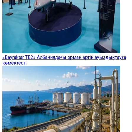
«Bayraktar TB2» Албаниядағы орман өртін ауыздықтауға
көмектесті