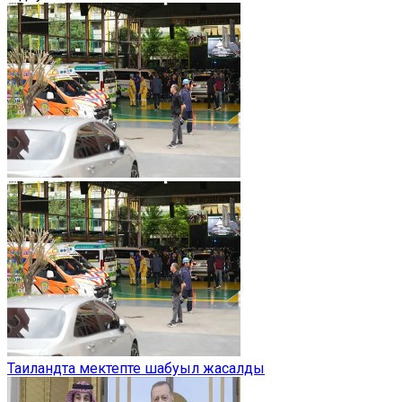
Таиландта мектепте шабуыл жасалды