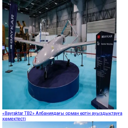
«Bayraktar TB2» Албаниядағы орман өртін ауыздықтауға
көмектесті