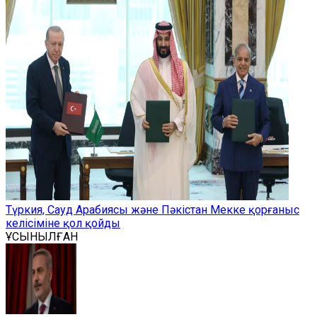
Түркия, Сауд Арабиясы және Пәкістан Мекке қорғаныс
келісіміне қол қойды
ҰСЫНЫЛҒАН