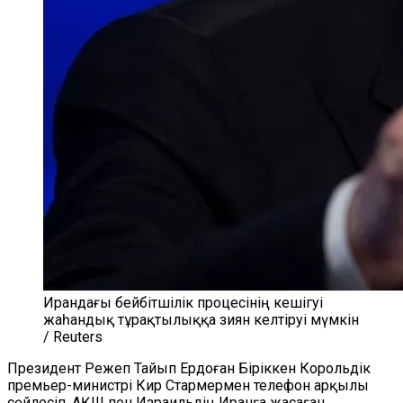
Ирандағы бейбітшілік процесінің кешігуі
жаһандық тұрақтылыққа зиян келтіруі мүмкін
/ Reuters
Президент Режеп Тайып Ердоған Біріккен Корольдік
премьер-министрі Кир Стармермен телефон арқылы
сөйлесіп, АҚШ пен Израильдің Иранға жасаған