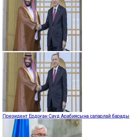
Президент Ердоған Сауд Арабиясына сапарлай барады