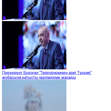
Президент Ердоған “Терроризмнен азат Түркия”
жобасына қатысты мәлімдеме жасады