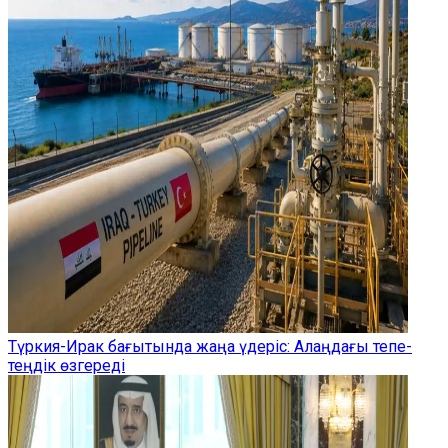
Түркия-Ирак бағытында жаңа үдеріс: Алаңдағы тепе-
теңдік өзгереді