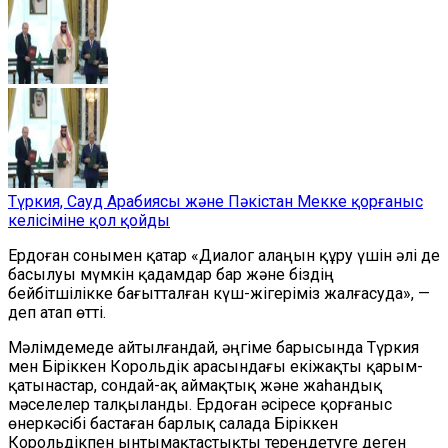
Түркия, Сауд Арабиясы және Пәкістан Мекке қорғаныс
келісіміне қол қойды
Ердоған сонымен қатар «Диалог алаңын құру үшін әлі де
басылуы мүмкін қадамдар бар және біздің
бейбітшілікке бағытталған күш-жігеріміз жалғасуда», —
деп атап өтті.
Мәлімдемеде айтылғандай, әңгіме барысында Түркия
мен Біріккен Корольдік арасындағы екіжақты қарым-
қатынастар, сондай-ақ аймақтық және жаһандық
мәселелер талқыланды. Ердоған әсіресе қорғаныс
өнеркәсібі бастаған барлық салада Біріккен
Корольдікпен ынтымақтастықты тереңдетуге деген