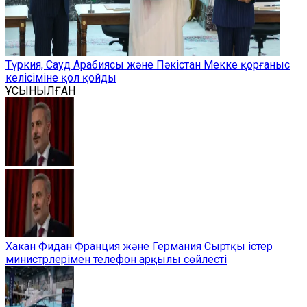
Түркия, Сауд Арабиясы және Пәкістан Мекке қорғаныс
келісіміне қол қойды
ҰСЫНЫЛҒАН
Хакан Фидан Франция және Германия Сыртқы істер
министрлерімен телефон арқылы сөйлесті