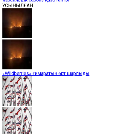
ҰСЫНЫЛҒАН
«Wildberries» ғимаратын өрт шарпыды