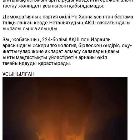
тастау жөніндегі ұсынысын қабылдамады.
Демократиялық партия өкілі Ро Ханна ұсынған бастама
талқыланған кезде Нетаньяхудың АҚШ саясатындағы
ықпалы сынға алынды.
Заң жобасының 224-бөлімі АҚШ пен Израиль
арасындағы әскери технология, бірлескен өндіріс, оқу-
жаттығулар және ақпарат алмасу салаларындағы
ынтымақтастықты үйлестіретін арнайы өкіл
тағайындауды қарастырады.
ҰСЫНЫЛҒАН