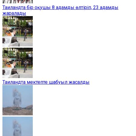
Таиландта бір оқушы 8 адамды өлтіріп, 23 адамды
жаралады
Таиландта мектепте шабуыл жасалды