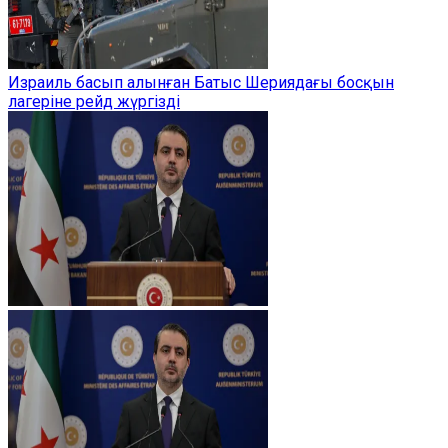
Израиль басып алынған Батыс Шериядағы босқын
лагеріне рейд жүргізді