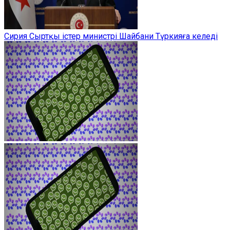
Сирия Сыртқы істер министрі Шайбани Түркияға келеді