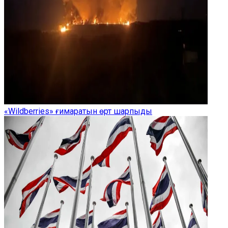
«Wildberries» ғимаратын өрт шарпыды