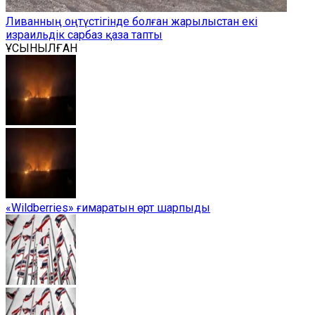
Ливанның оңтүстігінде болған жарылыстан екі
израильдік сарбаз қаза тапты
ҰСЫНЫЛҒАН
«Wildberries» ғимаратын өрт шарпыды