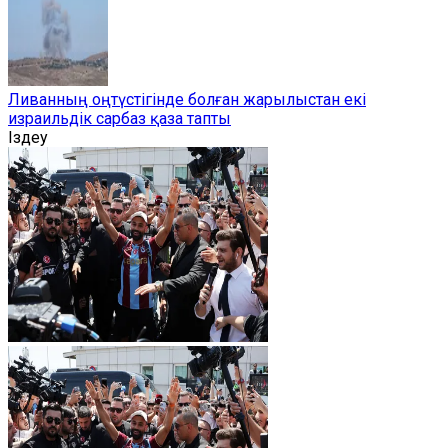
Ливанның оңтүстігінде болған жарылыстан екі
израильдік сарбаз қаза тапты
Іздеу