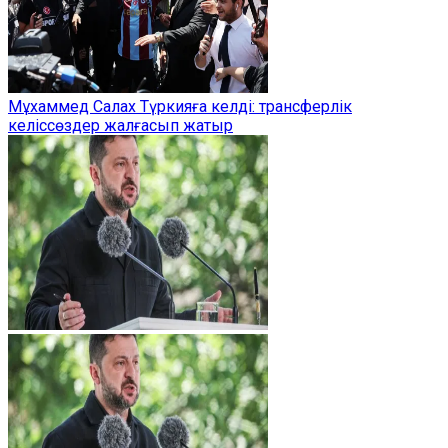
Мұхаммед Салах Түркияға келді: трансферлік
келіссөздер жалғасып жатыр