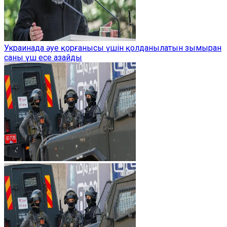
Украинада әуе қорғанысы үшін қолданылатын зымыран
саны үш есе азайды