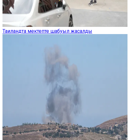
Таиландта мектепте шабуыл жасалды