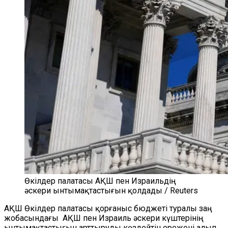
Өкілдер палатасы АҚШ пен Израильдің
әскери ынтымақтастығын қолдады / Reuters
АҚШ Өкілдер палатасы қорғаныс бюджеті туралы заң
жобасындағы АҚШ пен Израиль әскери күштерінің
ынтымақтастығын арттыруды көздейтін ережені алып