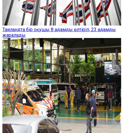
Таиландта бір оқушы 8 адамды өлтіріп, 23 адамды
жаралады