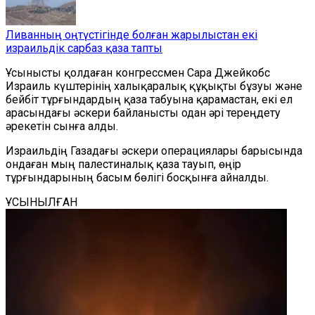
Ливанның оңтүстігінде болған жарылыстан екі
израильдік сарбаз қаза тапты
Ұсынысты қолдаған конгрессмен Сара Джейкобс
Израиль күштерінің халықаралық құқықты бұзуы және
бейбіт тұрғындардың қаза табуына қарамастан, екі ел
арасындағы әскери байланысты одан әрі тереңдету
әрекетін сынға алды.
Израильдің Газадағы әскери операциялары барысында
ондаған мың палестиналық қаза тауып, өңір
тұрғындарының басым бөлігі босқынға айналды.
ҰСЫНЫЛҒАН