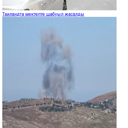
Таиландта мектепте шабуыл жасалды