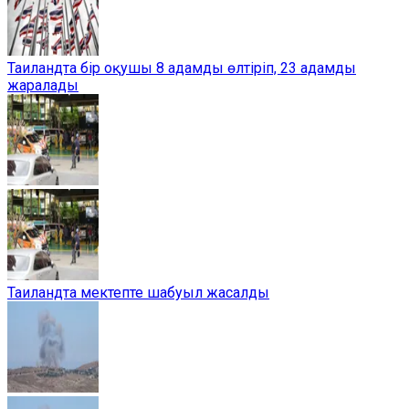
Таиландта бір оқушы 8 адамды өлтіріп, 23 адамды
жаралады
Таиландта мектепте шабуыл жасалды