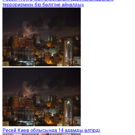
терроризмнің бір бөлігіне айналды»
Ресей Киев облысында 14 адамды өлтірді