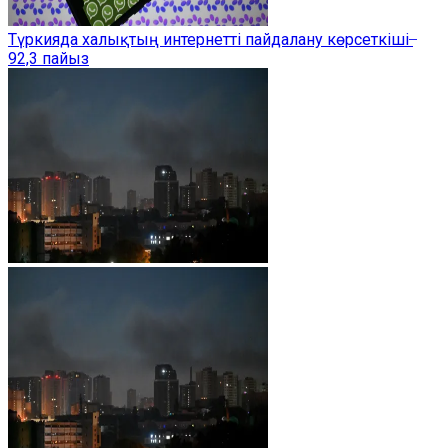
Түркияда халықтың интернетті пайдалану көрсеткіші ̶
92,3 пайыз