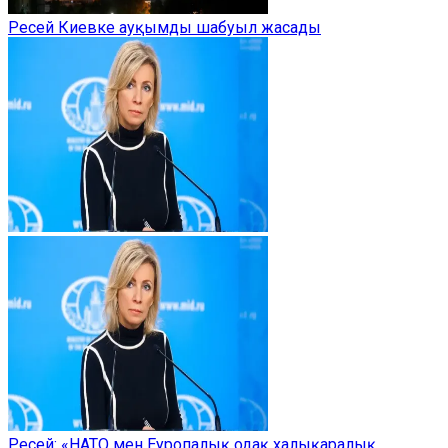
Ресей Киевке ауқымды шабуыл жасады
Ресей: «НАТО мен Еуропалық одақ халықаралық