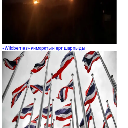
«Wildberries» ғимаратын өрт шарпыды