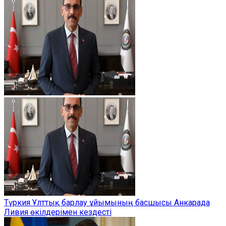
Түркия Ұлттық барлау ұйымының басшысы Анкарада
Ливия өкілдерімен кездесті