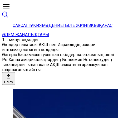
САЯСАТ
ТҮРКИЯ
МӘДЕНИЕТ
БІЛЕ ЖҮРІҢІЗ
КӨЗҚАРАС
ӘЛЕМ ЖАҢАЛЫҚТАРЫ
1 ... минут оқылды
Өкілдер палатасы АҚШ пен Израильдің әскери
ынтымақтастығын қолдады
Өзгеріс бастамасын ұсынған өкілдер палатасының өкілі
Ро Ханна америкалықтардың Беньямин Нетаньяхудың
тәкаппарлығынан және АҚШ саясатына араласуынан
шаршағанын айтты.
Бөлісу