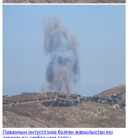
Ливанның оңтүстігінде болған жарылыстан екі
израильдік сарбаз қаза тапты