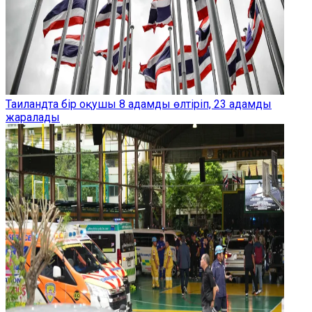
Таиландта бір оқушы 8 адамды өлтіріп, 23 адамды
жаралады