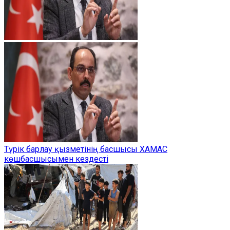
Түрік барлау қызметінің басшысы ХАМАС
көшбасшысымен кездесті