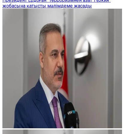
Президент Ердоған “Терроризмнен азат Түркия”
жобасына қатысты мәлімдеме жасады