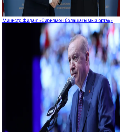
Министр Фидан: «Сириямен болашағымыз ортақ»