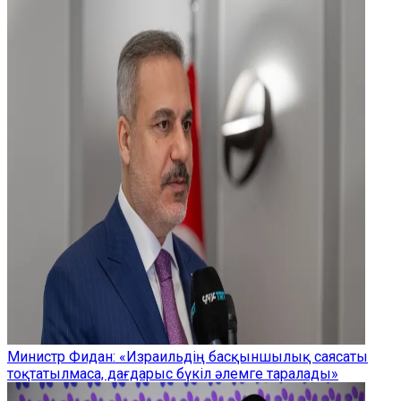
Министр Фидан: «Израильдің басқыншылық саясаты
тоқтатылмаса, дағдарыс бүкіл әлемге таралады»