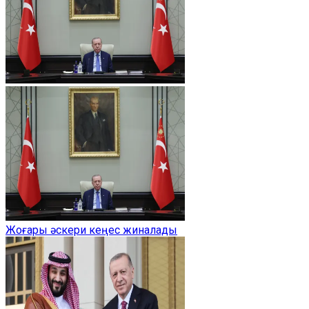
Жоғары әскери кеңес жиналады