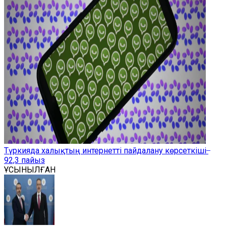
Түркияда халықтың интернетті пайдалану көрсеткіші ̶
92,3 пайыз
ҰСЫНЫЛҒАН