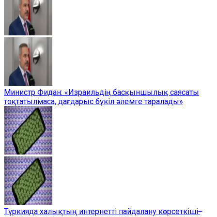
Министр Фидан: «Израильдің басқыншылық саясаты
тоқтатылмаса, дағдарыс бүкіл әлемге таралады»
Түркияда халықтың интернетті пайдалану көрсеткіші ̶