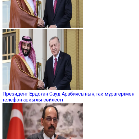
Президент Ердоған Сауд Арабиясының тақ мұрагерімен
телефон арқылы сөйлесті