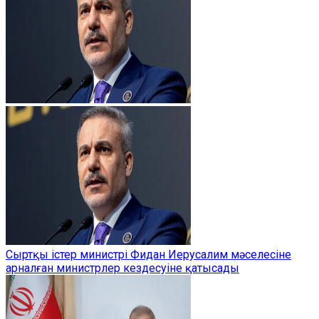
Сыртқы істер министрі Фидан Иерусалим мәселесіне
арналған министрлер кездесуіне қатысады