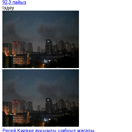
92,3 пайыз
Іздеу
Ресей Киевке ауқымды шабуыл жасады