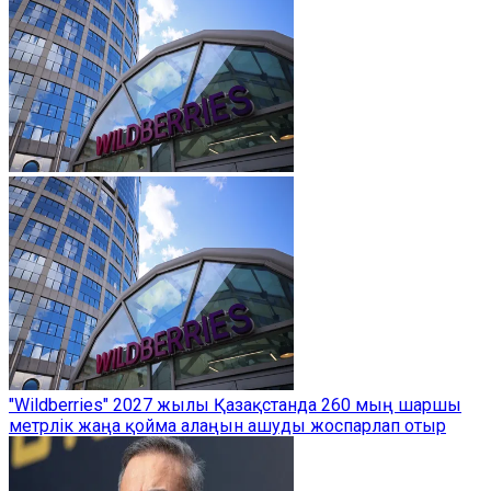
"Wildberries" 2027 жылы Қазақстанда 260 мың шаршы
метрлік жаңа қойма алаңын ашуды жоспарлап отыр