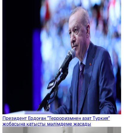
Президент Ердоған “Терроризмнен азат Түркия”
жобасына қатысты мәлімдеме жасады