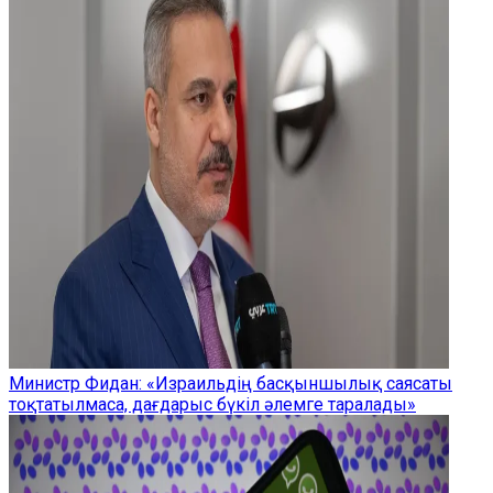
Министр Фидан: «Израильдің басқыншылық саясаты
тоқтатылмаса, дағдарыс бүкіл әлемге таралады»