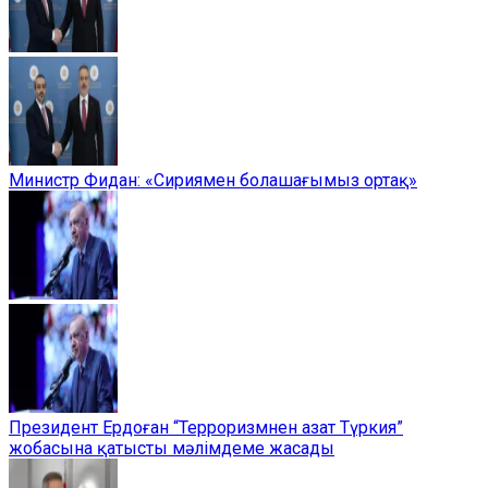
Министр Фидан: «Сириямен болашағымыз ортақ»
Президент Ердоған “Терроризмнен азат Түркия”
жобасына қатысты мәлімдеме жасады