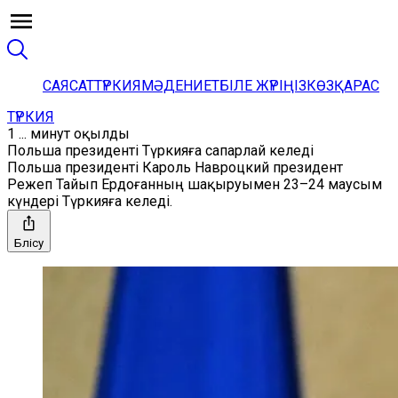
САЯСАТ
ТҮРКИЯ
МӘДЕНИЕТ
БІЛЕ ЖҮРІҢІЗ
КӨЗҚАРАС
ТҮРКИЯ
1 ... минут оқылды
Польша президенті Түркияға сапарлай келеді
Польша президенті Кароль Навроцкий президент
Режеп Тайып Ердоғанның шақыруымен 23–24 маусым
күндері Түркияға келеді.
Бөлісу