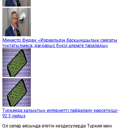
Министр Фидан: «Израильдің басқыншылық саясаты
тоқтатылмаса, дағдарыс бүкіл әлемге таралады»
Түркияда халықтың интернетті пайдалану көрсеткіші ̶
92,3 пайыз
Ол сапар аясында өтетін кездесулерде Түркия мен