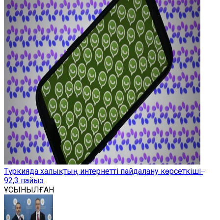
Түркияда халықтың интернетті пайдалану көрсеткіші ̶
92,3 пайыз
ҰСЫНЫЛҒАН