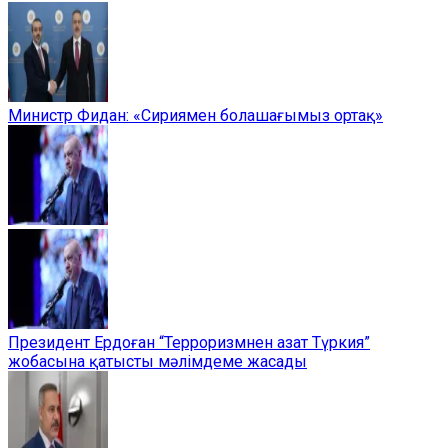
Министр Фидан: «Сириямен болашағымыз ортақ»
Президент Ердоған “Терроризмнен азат Түркия”
жобасына қатысты мәлімдеме жасады