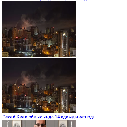
Ресей Киев облысында 14 адамды өлтірді