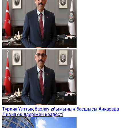
Түркия Ұлттық барлау ұйымының басшысы Анкарада
Ливия өкілдерімен кездесті