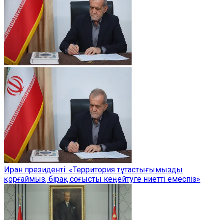
Иран президенті: «Территория тұтастығымызды
қорғаймыз, бірақ соғысты кеңейтуге ниетті емеспіз»