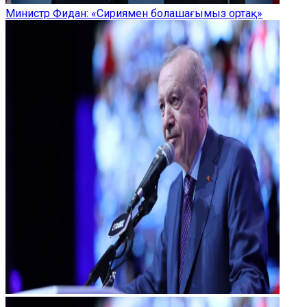
Министр Фидан: «Сириямен болашағымыз ортақ»