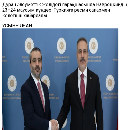
Дуран әлеуметтік желідегі парақшасында Навроцкийдің
23–24 маусым күндері Түркияға ресми сапармен
келетінін хабарлады.
ҰСЫНЫЛҒАН