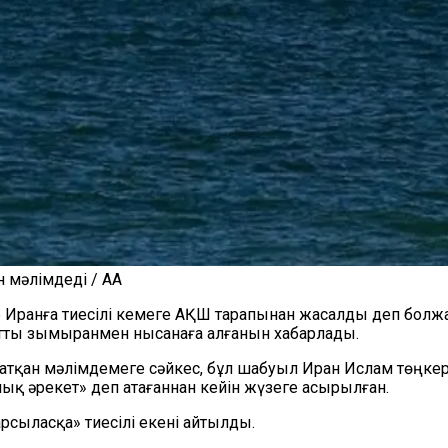
 мәлімдеді / AA
Иранға тиесілі кемеге АҚШ тарапынан жасалды деп болжан
натты зымыранмен нысанаға алғанын хабарлады.
ратқан мәлімдемеге сәйкес, бұл шабуыл Иран Ислам төңкер
ық әрекет» деп атағаннан кейін жүзеге асырылған.
рсыласқа» тиесілі екені айтылды.