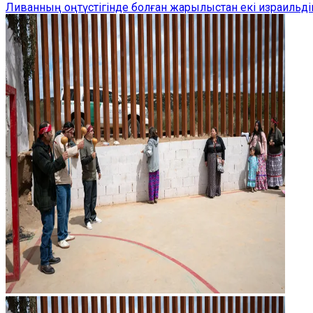
Ливанның оңтүстігінде болған жарылыстан екі израильдік