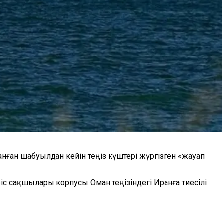
ған шабуылдан кейін теңіз күштері жүргізген «жауап
іс сақшылары корпусы Оман теңізіндегі Иранға тиесілі