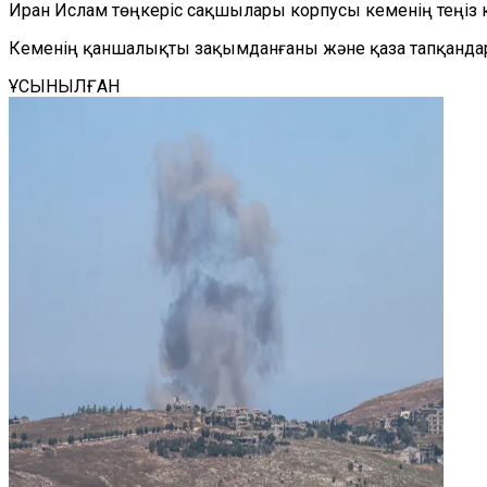
Иран Ислам төңкеріс сақшылары корпусы кеменің теңіз к
Кеменің қаншалықты зақымданғаны және қаза тапқандар 
ҰСЫНЫЛҒАН