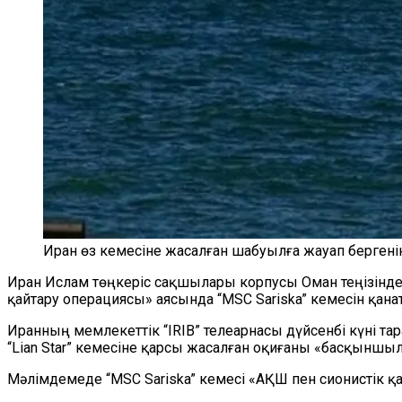
Иран өз кемесіне жасалған шабуылға жауап бергенін
Иран Ислам төңкеріс сақшылары корпусы Оман теңізінде 
қайтару операциясы» аясында “MSC Sariska” кемесін қа
Иранның мемлекеттік “IRIB” телеарнасы дүйсенбі күні та
“Lian Star” кемесіне қарсы жасалған оқиғаны «басқыншыл
Мәлімдемеде “MSC Sariska” кемесі «АҚШ пен сионистік қа