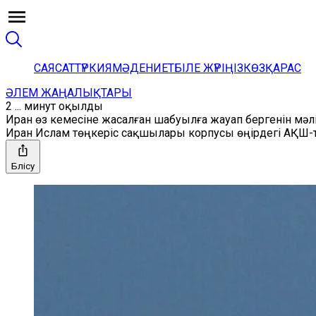
САЯСАТ
ТҮРКИЯ
МӘДЕНИЕТ
БІЛЕ ЖҮРІҢІЗ
КӨЗҚАРАС
ӘЛЕМ ЖАҢАЛЫҚТАРЫ
2 ... минут оқылды
Иран өз кемесіне жасалған шабуылға жауап бергенін мәл
Иран Ислам төңкеріс сақшылары корпусы өңірдегі АҚШ-ты
Бөлісу