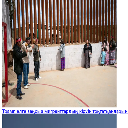
Трамп елге заңсыз мигранттардың кіруін тоқтатқандарын 