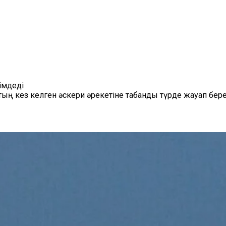
імдеді
ң кез келген әскери әрекетіне табанды түрде жауап берет