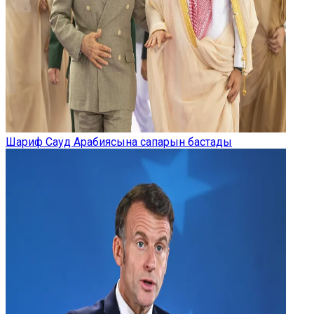
Шариф Сауд Арабиясына сапарын бастады