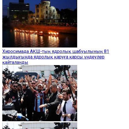
Хиросимада АҚШ-тың ядролық шабуылының 81
жылдығында ядролық қаруға қарсы үндеулер
қайталанды