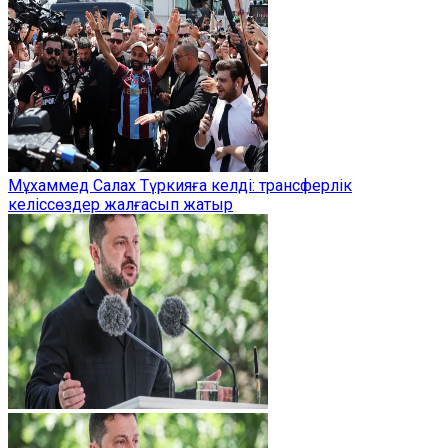
Мұхаммед Салах Түркияға келді: трансферлік
келіссөздер жалғасып жатыр