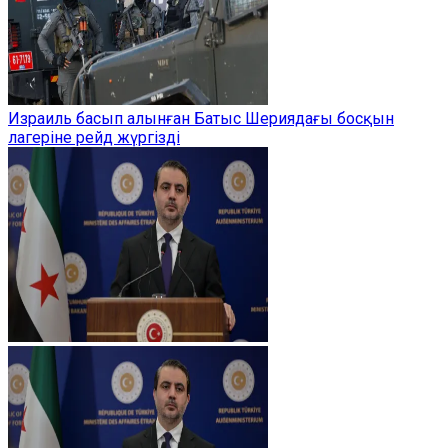
Израиль басып алынған Батыс Шериядағы босқын
лагеріне рейд жүргізді