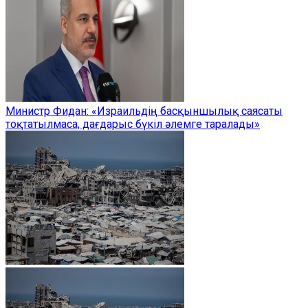
Министр Фидан: «Израильдің басқыншылық саясаты
тоқтатылмаса, дағдарыс бүкіл әлемге таралады»