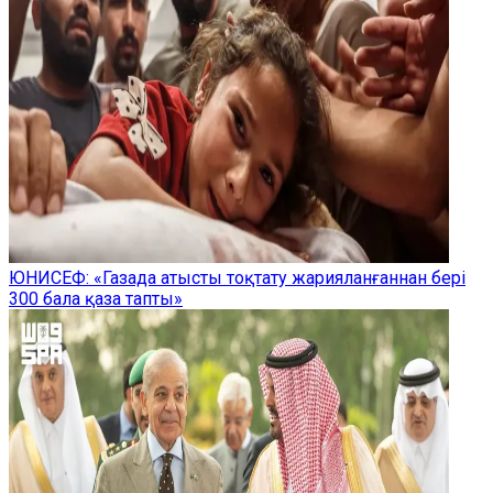
ЮНИСЕФ: «Газада атысты тоқтату жарияланғаннан бері
300 бала қаза тапты»