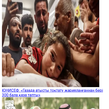
ЮНИСЕФ: «Газада атысты тоқтату жарияланғаннан бері
300 бала қаза тапты»