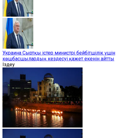
Украина Сыртқы істер министрі бейбітшілік үшін
көшбасшылардың кездесуі қажет екенін айтты
Іздеу