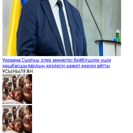
Украина Сыртқы істер министрі бейбітшілік үшін
көшбасшылардың кездесуі қажет екенін айтты
ҰСЫНЫЛҒАН