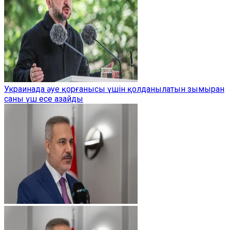
Украинада әуе қорғанысы үшін қолданылатын зымыран
саны үш есе азайды