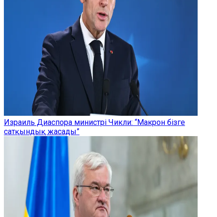
Израиль Диаспора министрі Чикли: “Макрон бізге
сатқындық жасады”