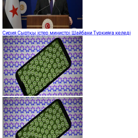
Сирия Сыртқы істер министрі Шайбани Түркияға келеді