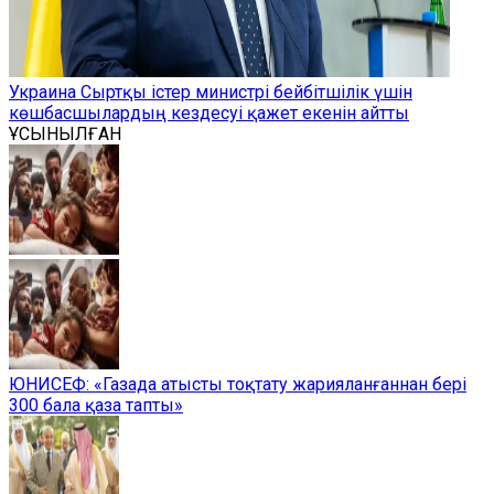
Украина Сыртқы істер министрі бейбітшілік үшін
көшбасшылардың кездесуі қажет екенін айтты
ҰСЫНЫЛҒАН
ЮНИСЕФ: «Газада атысты тоқтату жарияланғаннан бері
300 бала қаза тапты»