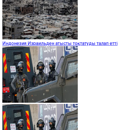
Индонезия Израильден атысты тоқтатуды талап етті