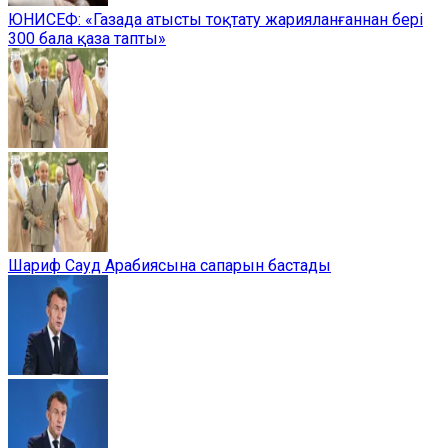
ЮНИСЕФ: «Газада атысты тоқтату жарияланғаннан бері
300 бала қаза тапты»
Шариф Сауд Арабиясына сапарын бастады