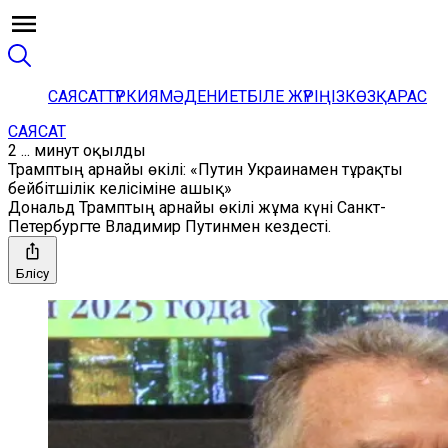
САЯСАТ
ТҮРКИЯ
МӘДЕНИЕТ
БІЛЕ ЖҮРІҢІЗ
КӨЗҚАРАС
САЯСАТ
2 ... минут оқылды
Трамптың арнайы өкілі: «Путин Украинамен тұрақты
бейбітшілік келісіміне ашық»
Дональд Трамптың арнайы өкілі жұма күні Санкт-
Петербургте Владимир Путинмен кездесті.
Бөлісу