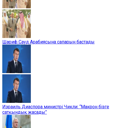
Шариф Сауд Арабиясына сапарын бастады
Израиль Диаспора министрі Чикли: “Макрон бізге
сатқындық жасады”