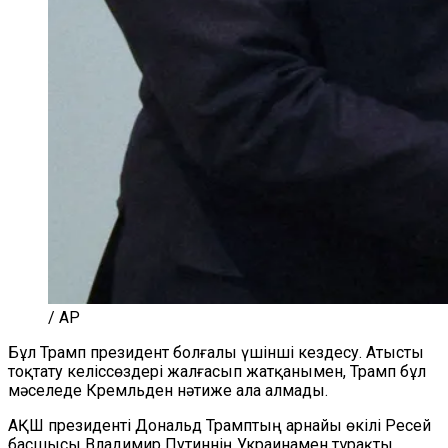
/ AP
Бұл Трамп президент болғалы үшінші кездесу. Атысты
тоқтату келіссөздері жалғасып жатқанымен, Трамп бұл
мәселеде Кремльден нәтиже ала алмады.
АҚШ президенті Дональд Трамптың арнайы өкілі Ресей
басшысы Владимир Путиннің Украинамен тұрақты