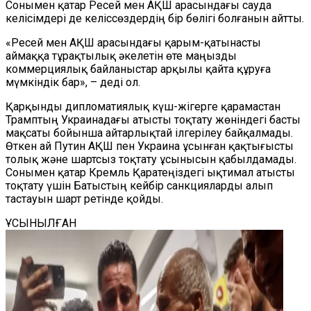
Сонымен қатар Ресей мен АҚШ арасындағы сауда
келісімдері де келіссөздердің бір бөлігі болғанын айтты.
«Ресей мен АҚШ арасындағы қарым-қатынасты
аймаққа тұрақтылық әкелетін өте маңызды
коммерциялық байланыстар арқылы қайта құруға
мүмкіндік бар», – деді ол.
Қарқынды дипломатиялық күш-жігерге қарамастан
Трамптың Украинадағы атысты тоқтату жөніндегі басты
мақсаты бойынша айтарлықтай ілгерілеу байқалмады.
Өткен ай Путин АҚШ пен Украина ұсынған қақтығысты
толық және шартсыз тоқтату ұсынысын қабылдамады.
Сонымен қатар Кремль Қаратеңіздегі ықтимал атысты
тоқтату үшін Батыстың кейбір санкцияларды алып
тастауын шарт ретінде қойды.
ҰСЫНЫЛҒАН