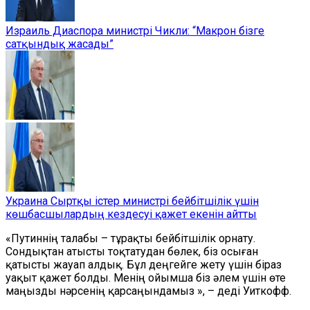
Израиль Диаспора министрі Чикли: “Макрон бізге
сатқындық жасады”
Украина Сыртқы істер министрі бейбітшілік үшін
көшбасшылардың кездесуі қажет екенін айтты
«Путиннің талабы – тұрақты бейбітшілік орнату.
Сондықтан атысты тоқтатудан бөлек, біз осыған
қатысты жауап алдық. Бұл деңгейге жету үшін біраз
уақыт қажет болды. Менің ойымша біз әлем үшін өте
маңызды нәрсенің қарсаңындамыз », – деді Уиткофф.