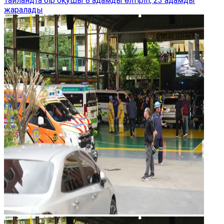
Таиландта бір оқушы 8 адамды өлтіріп, 23 адамды
жаралады