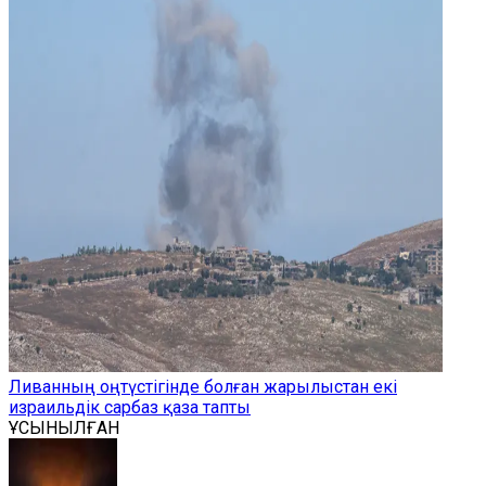
Ливанның оңтүстігінде болған жарылыстан екі
израильдік сарбаз қаза тапты
ҰСЫНЫЛҒАН