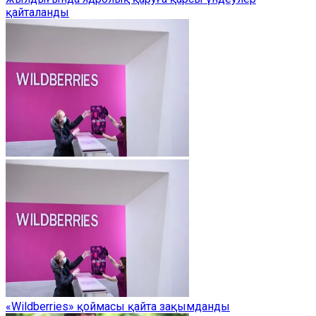
қайталанды
«Wildberries» қоймасы қайта зақымданды