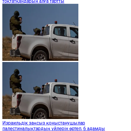
тоқтатқандарын алға тартты
Израильдік заңсыз қоныстанушылар
палестиналықтардың үйлерін өртеп, 6 адамды