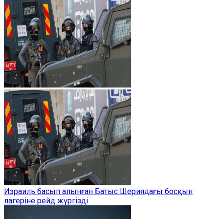
Израиль басып алынған Батыс Шериядағы босқын
лагеріне рейд жүргізді