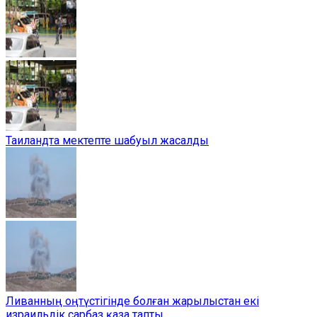
Таиландта мектепте шабуыл жасалды
Ливанның оңтүстігінде болған жарылыстан екі
израильдік сарбаз қаза тапты