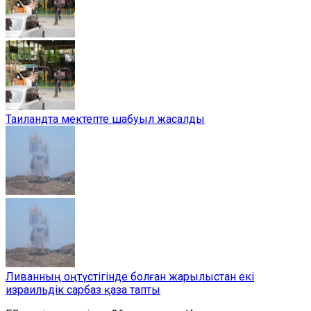
Таиландта мектепте шабуыл жасалды
Ливанның оңтүстігінде болған жарылыстан екі
израильдік сарбаз қаза тапты