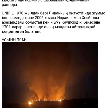
мақсатында қорғаныс шараларын қолданғанын
растады.
UNIFIL 1978 жылдан бері Ливанның оңтүстігінде жұмыс
істеп келеді және 2006 жылы Израиль мен Хезболла
арасындағы соғыстан кейін БҰҰ Қауіпсіздік Кеңесінің
1701-қарары негізінде оның мандаты айтарлықтай
кеңейтілген болатын.
ҰСЫНЫЛҒАН