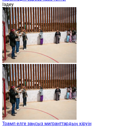
Іздеу
Трамп елге заңсыз мигранттардың кіруін