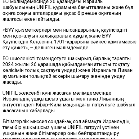
ЕО мәлімдемесінде 26 қазандағы Израиль
шабуылының UNIFIL құрамына бағытталғаны және бұл
оқиға соңғы апталардағы ұқсас бірнеше оқиғаның
жалғасы екені айтылды.
«БҰҰ қызметкерлері мен нысандарының қауіпсіздігі
мен қорғалуын халықаралық құқық және БҰҰ
Қауіпсіздік Кеңесінің 1701-қарарына сәйкес қамтамасыз
ету қажет», – делінген мәлімдемеде.
ЕО шиеленісті төмендетуге шақырып, барлық тарапты
2024 жылы 26 қарашада қабылданған атысты тоқтату
келісімін толық сақтауға үндеді және Израильге Ливан
аумағынан толықтай әскерін шығару жөнінде үндеу
жасады.
UNIFIL жексенбі күні жасаған мәлімдемесінде
Израильдің ұшқышсыз ұшағы мен танкі Ливанның
оңтүстігіндегі Кфар-Кила маңындағы патрульге шабуыл
жасағанын хабарлады.
Бітімгерлік миссия сондай-ақ сол аймақта Израильдің
тағы бір ұшқышсыз ұшағы UNIFIL патрулі үстінен
ұшқанын және бітімгерлер оны бейтараптандыру