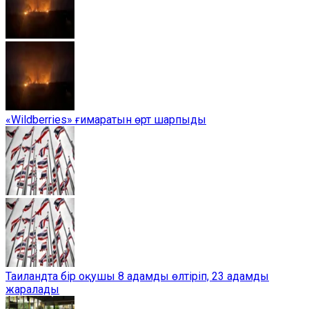
«Wildberries» ғимаратын өрт шарпыды
Таиландта бір оқушы 8 адамды өлтіріп, 23 адамды
жаралады