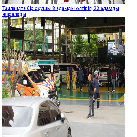
Таиландта бір оқушы 8 адамды өлтіріп, 23 адамды
жаралады