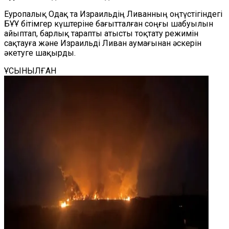
Еуропалық Одақ та Израильдің Ливанның оңтүстігіндегі
БҰҰ бітімгер күштеріне бағытталған соңғы шабуылын
айыптап, барлық тарапты атысты тоқтату режимін
сақтауға және Израильді Ливан аумағынан әскерін
әкетуге шақырды.
ҰСЫНЫЛҒАН