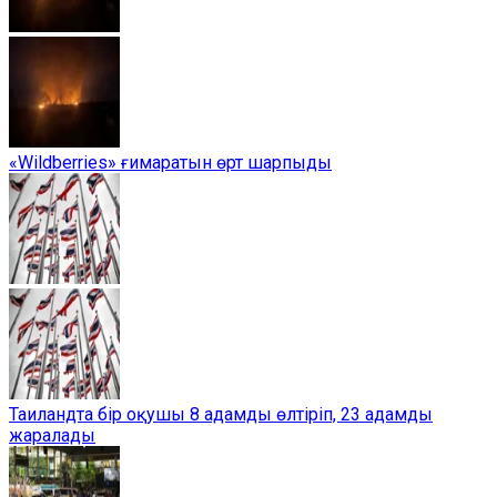
«Wildberries» ғимаратын өрт шарпыды
Таиландта бір оқушы 8 адамды өлтіріп, 23 адамды
жаралады