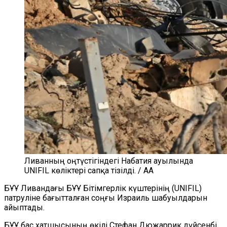
Ливанның оңтүстігіндегі Набатия ауылында
UNIFIL көліктері сапқа тізілді. / AA
БҰҰ Ливандағы БҰҰ Бітімгерлік күштерінің (UNIFIL)
патруліне бағытталған соңғы Израиль шабуылдарын
айыптады.
БҰҰ бас хатшысының өкілі Стефан Дюжаррик дүйсенбі