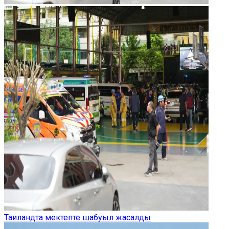
Таиландта мектепте шабуыл жасалды