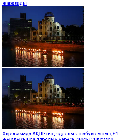
жаралады
Хиросимада АҚШ-тың ядролық шабуылының 81
жылдығында ядролық қаруға қарсы үндеулер