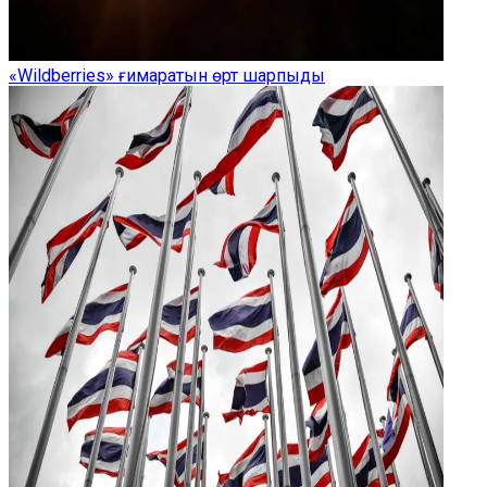
«Wildberries» ғимаратын өрт шарпыды