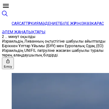
САЯСАТ
ТҮРКИЯ
МӘДЕНИЕТ
БІЛЕ ЖҮРІҢІЗ
КӨЗҚАРАС
ӘЛЕМ ЖАҢАЛЫҚТАРЫ
2 ... минут оқылды
Израильдің Ливанның оңтүстігіне шабуылы айыпталды
Біріккен Ұлттар Ұйымы (БҰҰ) мен Еуропалық Одақ (ЕО)
Израильдің UNIFIL патруліне жасаған шабуылы туралы
терең алаңдаушылық білдірді.
Бөлісу