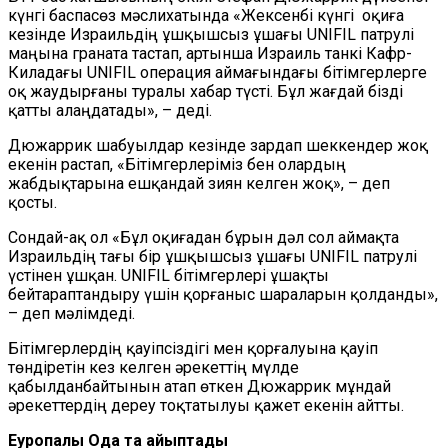
күнгі баспасөз мәслихатында «Жексенбі күнгі оқиға
кезінде Израильдің ұшқышсыз ұшағы UNIFIL патрулі
маңына граната тастап, артынша Израиль танкі Кафр-
Киладағы UNIFIL операция аймағындағы бітімгерлерге
оқ жаудырғаны туралы хабар түсті. Бұл жағдай бізді
қатты алаңдатады», – деді.
Дюжаррик шабуылдар кезінде зардап шеккендер жоқ
екенін растап, «Бітімгерлеріміз бен олардың
жабдықтарына ешқандай зиян келген жоқ», – деп
қосты.
Сондай-ақ ол «Бұл оқиғадан бұрын дәл сол аймақта
Израильдің тағы бір ұшқышсыз ұшағы UNIFIL патрулі
үстінен ұшқан. UNIFIL бітімгерлері ұшақты
бейтараптандыру үшін қорғаныс шараларын қолданды»,
– деп мәлімдеді.
Бітімгерлердің қауіпсіздігі мен қорғалуына қауіп
төндіретін кез келген әрекеттің мүлде
қабылданбайтынын атап өткен Дюжаррик мұндай
әрекеттердің дереу тоқтатылуы қажет екенін айтты.
Еуропалық Одақ та айыптады