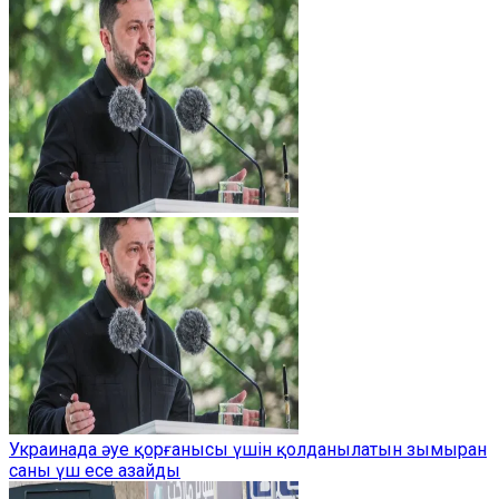
Украинада әуе қорғанысы үшін қолданылатын зымыран
саны үш есе азайды