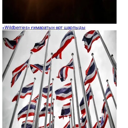
«Wildberries» ғимаратын өрт шарпыды