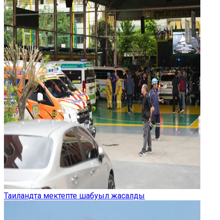
Таиландта мектепте шабуыл жасалды