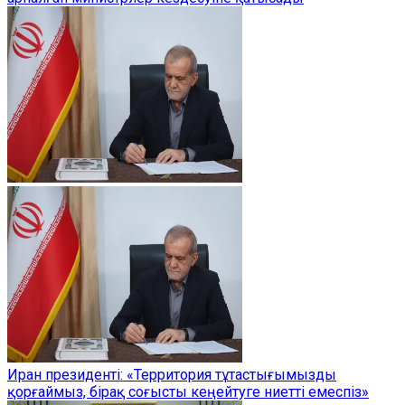
Иран президенті: «Территория тұтастығымызды
қорғаймыз, бірақ соғысты кеңейтуге ниетті емеспіз»