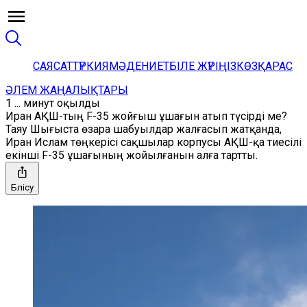
САЯСАТ
ТҮРКИЯ
МӘДЕНИЕТ
БІЛЕ ЖҮРІҢІЗ
КӨЗҚАРАС
ӘЛЕМ ЖАҢАЛЫҚТАРЫ
1 ... минут оқылды
Иран АҚШ-тың F-35 жойғыш ұшағын атып түсірді ме?
Таяу Шығыста өзара шабуылдар жалғасып жатқанда,
Иран Ислам төңкерісі сақшылар корпусы АҚШ-қа тиесілі
екінші F-35 ұшағының жойылғанын алға тартты.
Бөлісу