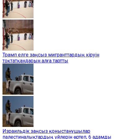
Трамп елге заңсыз мигранттардың кіруін
тоқтатқандарын алға тартты
Израильдік заңсыз қоныстанушылар
палестиналықтардың үйлерін өртеп, 6 адамды