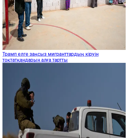
Трамп елге заңсыз мигранттардың кіруін
тоқтатқандарын алға тартты