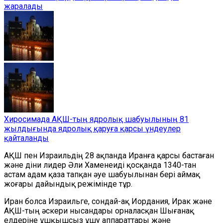
жаралады
Хиросимада АҚШ-тың ядролық шабуылының 81
жылдығында ядролық қаруға қарсы үндеулер
қайталанды
АҚШ пен Израильдің 28 ақпанда Иранға қарсы бастаған
және діни лидер Әли Хаменеиді қосқанда 1340-тан
астам адам қаза тапқан әуе шабуылынан бері аймақ
жоғары дайындық режімінде тұр.
Иран болса Израильге, сондай-ақ Иордания, Ирак және
АҚШ-тың әскери нысандары орналасқан Шығанақ
елдеріне ұшқышсыз ұшу аппараттары және