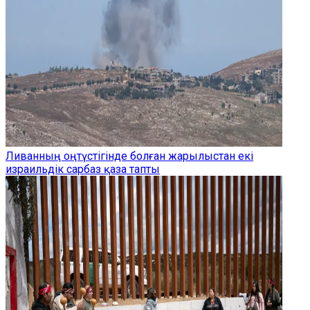
Ливанның оңтүстігінде болған жарылыстан екі
израильдік сарбаз қаза тапты