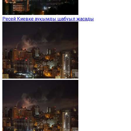
Ресей Киевке ауқымды шабуыл жасады