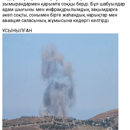
зымырандармен қарымта соққы берді. Бұл шабуылдар
адам шығыны мен инфрақұрылымдық зақымдарға
әкеп соқты, сонымен бірге жаһандық нарықтар мен
авиация саласының жұмысына кедергі келтірді.
ҰСЫНЫЛҒАН