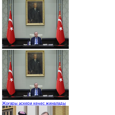
Жоғары әскери кеңес жиналады