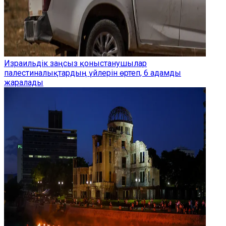
Израильдік заңсыз қоныстанушылар
палестиналықтардың үйлерін өртеп, 6 адамды
жаралады