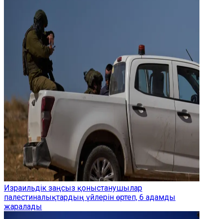
Израильдік заңсыз қоныстанушылар
палестиналықтардың үйлерін өртеп, 6 адамды
жаралады