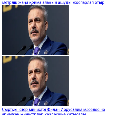
метрлік жаңа қойма алаңын ашуды жоспарлап отыр
Сыртқы істер министрі Фидан Иерусалим мәселесіне
арналған министрлер кездесуіне қатысады