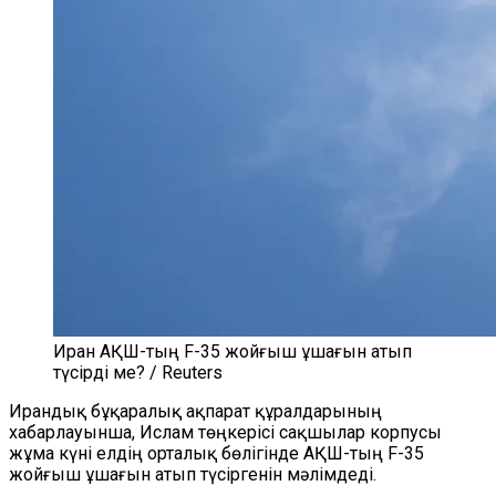
Иран АҚШ-тың F-35 жойғыш ұшағын атып
түсірді ме? / Reuters
Ирандық бұқаралық ақпарат құралдарының
хабарлауынша, Ислам төңкерісі сақшылар корпусы
жұма күні елдің орталық бөлігінде АҚШ-тың F-35
жойғыш ұшағын атып түсіргенін мәлімдеді.