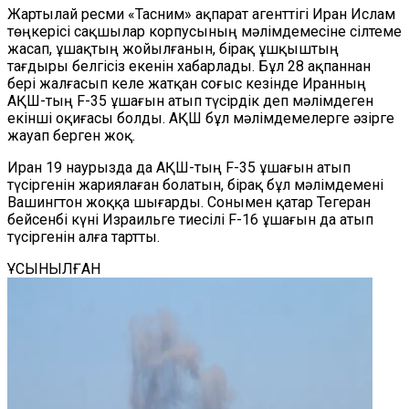
Жартылай ресми «Тасним» ақпарат агенттігі Иран Ислам
төңкерісі сақшылар корпусының мәлімдемесіне сілтеме
жасап, ұшақтың жойылғанын, бірақ ұшқыштың
тағдыры белгісіз екенін хабарлады. Бұл 28 ақпаннан
бері жалғасып келе жатқан соғыс кезінде Иранның
АҚШ-тың F-35 ұшағын атып түсірдік деп мәлімдеген
екінші оқиғасы болды. АҚШ бұл мәлімдемелерге әзірге
жауап берген жоқ.
Иран 19 наурызда да АҚШ-тың F-35 ұшағын атып
түсіргенін жариялаған болатын, бірақ бұл мәлімдемені
Вашингтон жоққа шығарды. Сонымен қатар Тегеран
бейсенбі күні Израильге тиесілі F-16 ұшағын да атып
түсіргенін алға тартты.
ҰСЫНЫЛҒАН