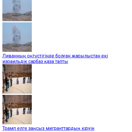
Ливанның оңтүстігінде болған жарылыстан екі
израильдік сарбаз қаза тапты
Трамп елге заңсыз мигранттардың кіруін