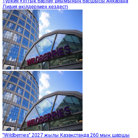
Түркия Ұлттық барлау ұйымының басшысы Анкарада
Ливия өкілдерімен кездесті
"Wildberries" 2027 жылы Қазақстанда 260 мың шаршы