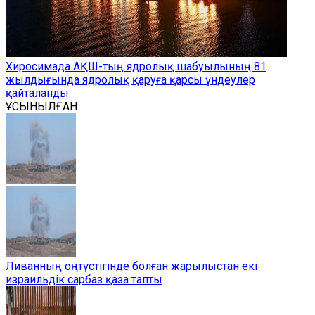
Хиросимада АҚШ-тың ядролық шабуылының 81
жылдығында ядролық қаруға қарсы үндеулер
қайталанды
ҰСЫНЫЛҒАН
Ливанның оңтүстігінде болған жарылыстан екі
израильдік сарбаз қаза тапты