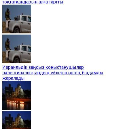
тоқтатқандарын алға тартты
Израильдік заңсыз қоныстанушылар
палестиналықтардың үйлерін өртеп, 6 адамды
жаралады