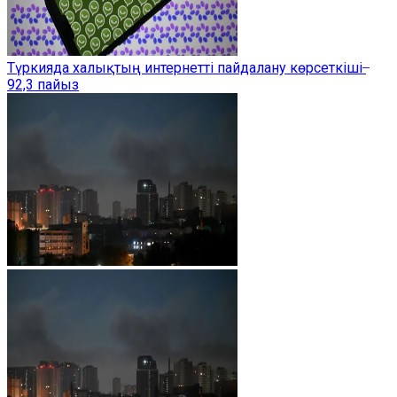
Түркияда халықтың интернетті пайдалану көрсеткіші ̶
92,3 пайыз