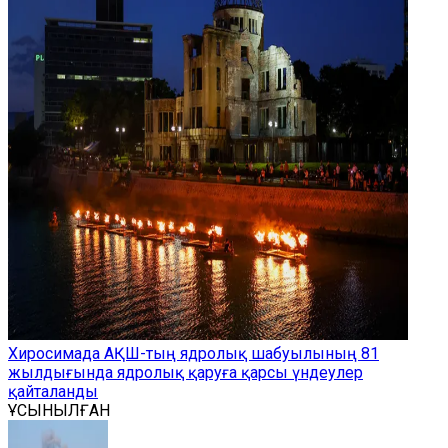
Хиросимада АҚШ-тың ядролық шабуылының 81
жылдығында ядролық қаруға қарсы үндеулер
қайталанды
ҰСЫНЫЛҒАН