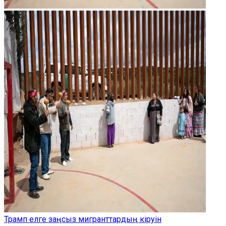
Трамп елге заңсыз мигранттардың кіруін