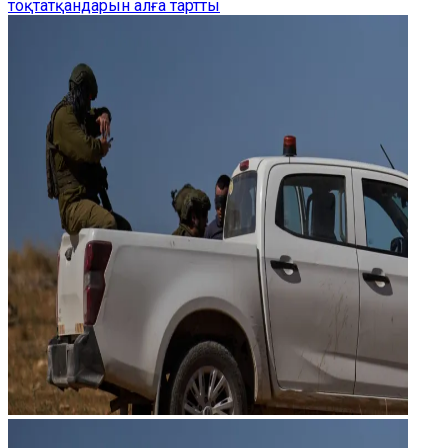
тоқтатқандарын алға тартты