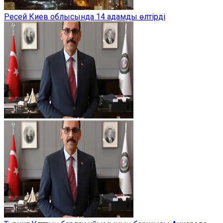
Ресей Киев облысында 14 адамды өлтірді