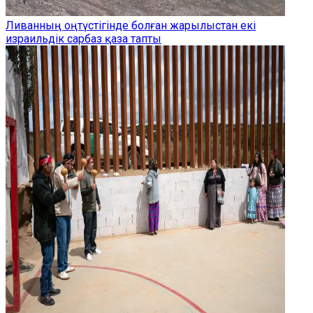
Ливанның оңтүстігінде болған жарылыстан екі
израильдік сарбаз қаза тапты