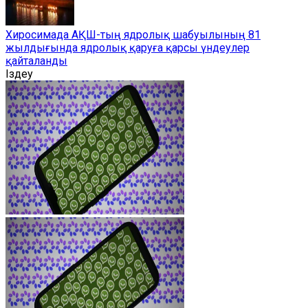
Хиросимада АҚШ-тың ядролық шабуылының 81
жылдығында ядролық қаруға қарсы үндеулер
қайталанды
Іздеу