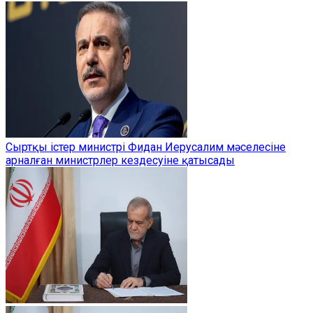
Сыртқы істер министрі Фидан Иерусалим мәселесіне
арналған министрлер кездесуіне қатысады