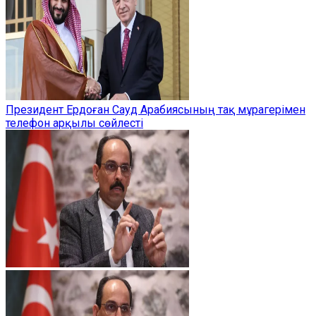
Президент Ердоған Сауд Арабиясының тақ мұрагерімен
телефон арқылы сөйлесті