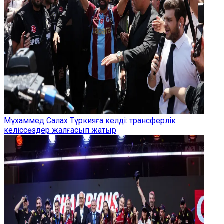
Мұхаммед Салах Түркияға келді: трансферлік
келіссөздер жалғасып жатыр