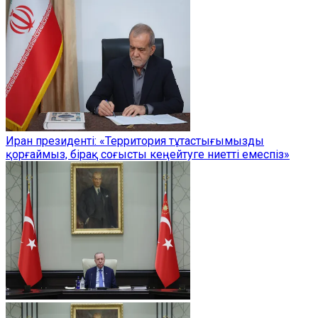
Иран президенті: «Территория тұтастығымызды
қорғаймыз, бірақ соғысты кеңейтуге ниетті емеспіз»