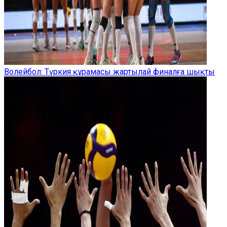
Волейбол: Түркия құрамасы жартылай финалға шықты