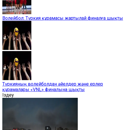
Волейбол: Түркия құрамасы жартылай финалға шықты
Түркияның волейболдан әйелдер және ерлер
құрамалары «VNL» финалына шықты
Іздеу