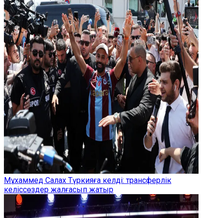
Мұхаммед Салах Түркияға келді: трансферлік
келіссөздер жалғасып жатыр