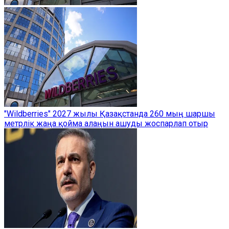
"Wildberries" 2027 жылы Қазақстанда 260 мың шаршы
метрлік жаңа қойма алаңын ашуды жоспарлап отыр