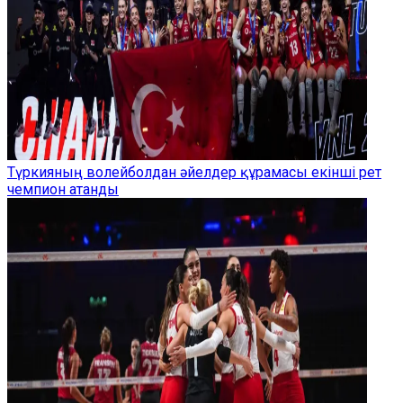
Түркияның волейболдан әйелдер құрамасы екінші рет
чемпион атанды