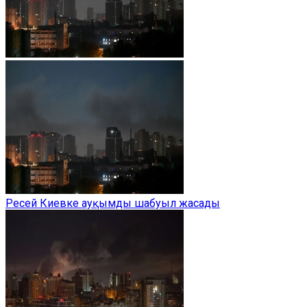
Ресей Киевке ауқымды шабуыл жасады