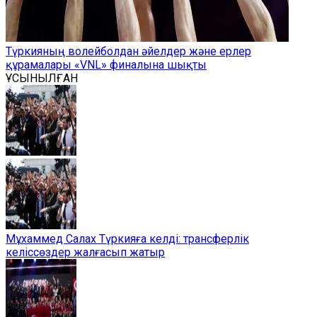
Түркияның волейболдан әйелдер және ерлер
құрамалары «VNL» финалына шықты
ҰСЫНЫЛҒАН
Мұхаммед Салах Түркияға келді: трансферлік
келіссөздер жалғасып жатыр