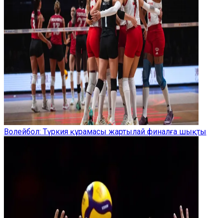
Волейбол: Түркия құрамасы жартылай финалға шықты