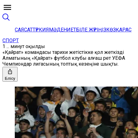
САЯСАТ
ТҮРКИЯ
МӘДЕНИЕТ
БІЛЕ ЖҮРІҢІЗ
КӨЗҚАРАС
СПОРТ
1 ... минут оқылды
«Қайрат» командасы тарихи жетістікке қол жеткізді
Алматының «Қайрат» футбол клубы алғаш рет УЕФА
Чемпиондар лигасының топтық кезеңіне шықты.
Бөлісу