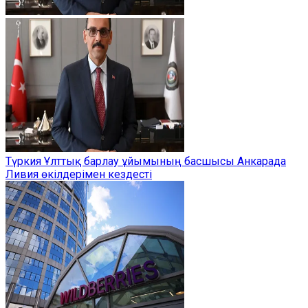
Түркия Ұлттық барлау ұйымының басшысы Анкарада
Ливия өкілдерімен кездесті