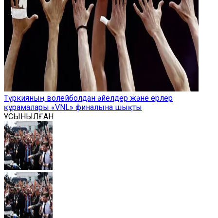
Түркияның волейболдан әйелдер және ерлер
құрамалары «VNL» финалына шықты
ҰСЫНЫЛҒАН