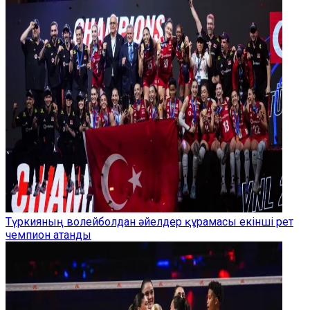
Түркияның волейболдан әйелдер құрамасы екінші рет
чемпион атанды