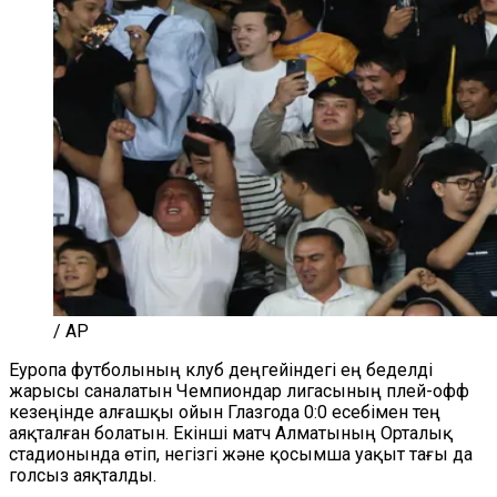
/ AP
Еуропа футболының клуб деңгейіндегі ең беделді
жарысы саналатын Чемпиондар лигасының плей-офф
кезеңінде алғашқы ойын Глазгода 0:0 есебімен тең
аяқталған болатын. Екінші матч Алматының Орталық
стадионында өтіп, негізгі және қосымша уақыт тағы да
голсыз аяқталды.