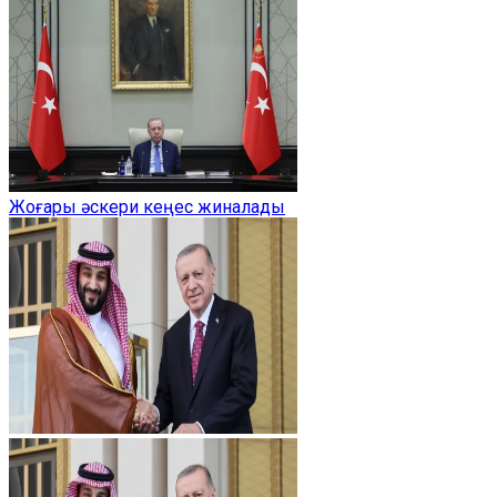
Жоғары әскери кеңес жиналады