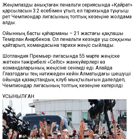
Жеңімпазды анықтаған пенальти сериясында «Қайрат»
қарсыласын 3:2 есебімен ұтып, ел тарихында тұңғыш
рет Чемпиондар лигасының топтық кезеңіне жолдама
алды.
Ойынның басты қаһарманы – 21 жастағы қақпашы
Темірлан Анарбеков. Ол пенальти кезінде үш соққыны
қайтарып, командасына тарихи жеңіс сыйлады.
Шотландия Премьер-лигасында 55 мәрте жеңіске
жеткен тәжірибелі «Celtic» жанкүйерлері өз
командаларының жеңісіне сенімді еді. Алайда
Глазгодағы тең нәтижеден кейін Алматыдағы шешуші
ойында қазақстандық клуб мықтылығын дәлелдеп,
Чемпиондар лигасының топтық кезеңіне көтерілді.
ҰСЫНЫЛҒАН