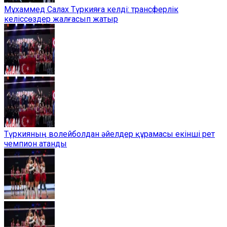
Мұхаммед Салах Түркияға келді: трансферлік
келіссөздер жалғасып жатыр
Түркияның волейболдан әйелдер құрамасы екінші рет
чемпион атанды