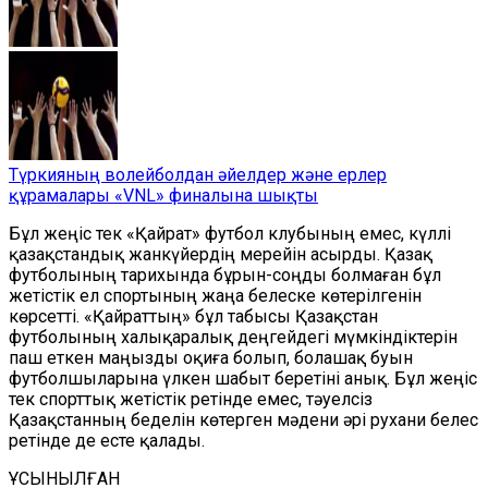
Түркияның волейболдан әйелдер және ерлер
құрамалары «VNL» финалына шықты
Бұл жеңіс тек «Қайрат» футбол клубының емес, күллі
қазақстандық жанкүйердің мерейін асырды. Қазақ
футболының тарихында бұрын-соңды болмаған бұл
жетістік ел спортының жаңа белеске көтерілгенін
көрсетті. «Қайраттың» бұл табысы Қазақстан
футболының халықаралық деңгейдегі мүмкіндіктерін
паш еткен маңызды оқиға болып, болашақ буын
футболшыларына үлкен шабыт беретіні анық. Бұл жеңіс
тек спорттық жетістік ретінде емес, тәуелсіз
Қазақстанның беделін көтерген мәдени әрі рухани белес
ретінде де есте қалады.
ҰСЫНЫЛҒАН