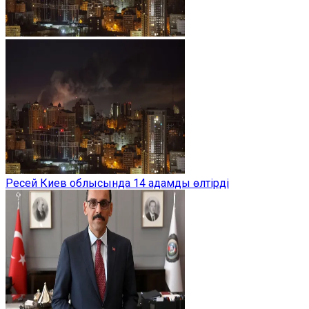
Ресей Киев облысында 14 адамды өлтірді