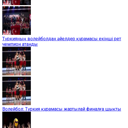
Түркияның волейболдан әйелдер құрамасы екінші рет
чемпион атанды
Волейбол: Түркия құрамасы жартылай финалға шықты