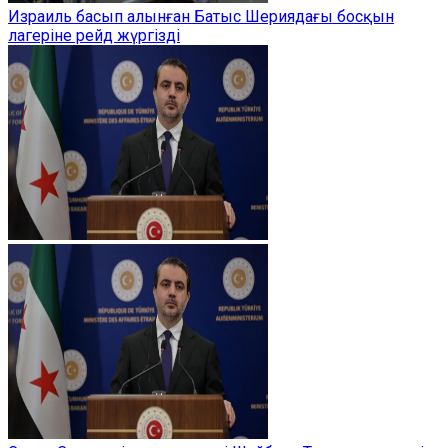
Израиль басып алынған Батыс Шериядағы босқын
лагеріне рейд жүргізді