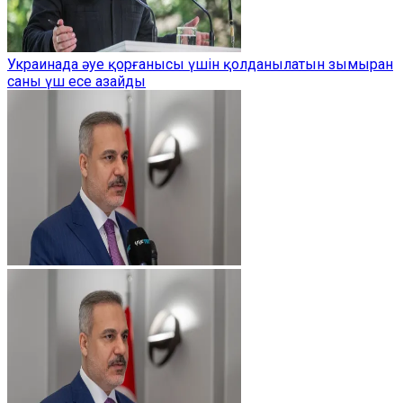
Украинада әуе қорғанысы үшін қолданылатын зымыран
саны үш есе азайды