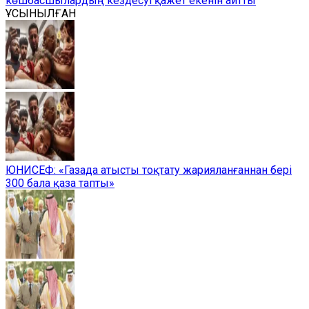
көшбасшылардың кездесуі қажет екенін айтты
ҰСЫНЫЛҒАН
ЮНИСЕФ: «Газада атысты тоқтату жарияланғаннан бері
300 бала қаза тапты»