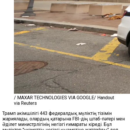
/ MAXAR TECHNOLOGIES VIA GOOGLE/ Handout
via Reuters
Трамп әкімшілігі 443 федералдық мүліктің тізімін
жариялады, олардың қатарына FBI-дің штаб-пәтері мен
Әділет министрлігінің негізгі ғимараты кіреді. Бұл
мүліктер "үкіметтің негізгі қызметіне жатпайды" деп