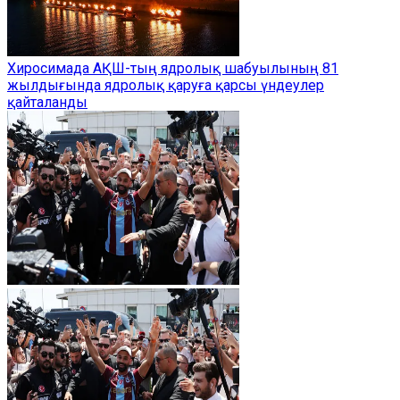
Хиросимада АҚШ-тың ядролық шабуылының 81
жылдығында ядролық қаруға қарсы үндеулер
қайталанды