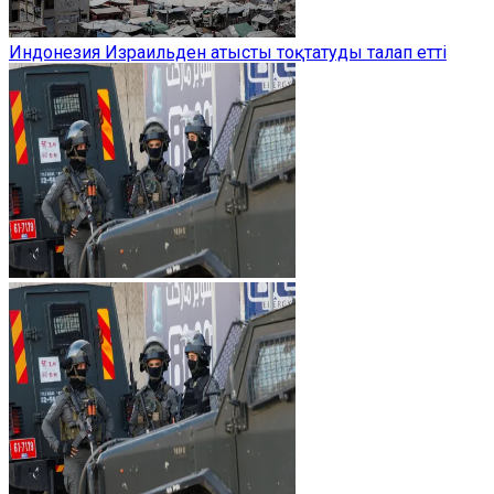
Индонезия Израильден атысты тоқтатуды талап етті