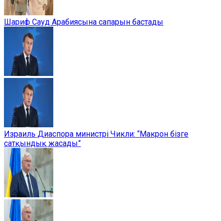
Шариф Сауд Арабиясына сапарын бастады
Израиль Диаспора министрі Чикли: “Макрон бізге
сатқындық жасады”