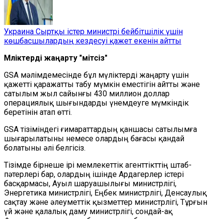
Украина Сыртқы істер министрі бейбітшілік үшін
көшбасшылардың кездесуі қажет екенін айтты
Мүліктерді жаңарту "үмітсіз"
GSA мәлімдемесінде бұл мүліктерді жаңарту үшін
қажетті қаражатты табу мүмкін еместігін айтты және
сатылым жыл сайынғы 430 миллион доллар
операциялық шығындарды үнемдеуге мүмкіндік
беретінін атап өтті.
GSA тізіміндегі ғимараттардың қаншасы сатылымға
шығарылатыны немесе олардың бағасы қандай
болатыны әлі белгісіз.
Тізімде бірнеше ірі мемлекеттік агенттікттің штаб-
пәтерлері бар, олардың ішінде Ардагерлер істері
басқармасы, Ауыл шаруашылығы министрлігі,
Энергетика министрлігі, Еңбек министрлігі, Денсаулық
сақтау және әлеуметтік қызметтер министрлігі, Тұрғын
үй және қалалық даму министрлігі, сондай-ақ