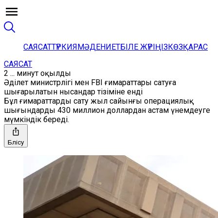
САЯСАТ
ТҮРКИЯ
МӘДЕНИЕТ
БІЛЕ ЖҮРІҢІЗ
КӨЗҚАРАС
САЯСАТ
2 ... минут оқылды
Әділет министрлігі мен FBI ғимараттары сатуға
шығарылатын нысандар тізіміне енді
Бұл ғимараттарды сату жыл сайынғы операциялық
шығындарды 430 миллион доллардан астам үнемдеуге
мүмкіндік береді.
Бөлісу