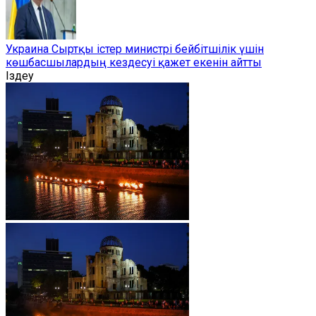
Украина Сыртқы істер министрі бейбітшілік үшін
көшбасшылардың кездесуі қажет екенін айтты
Іздеу