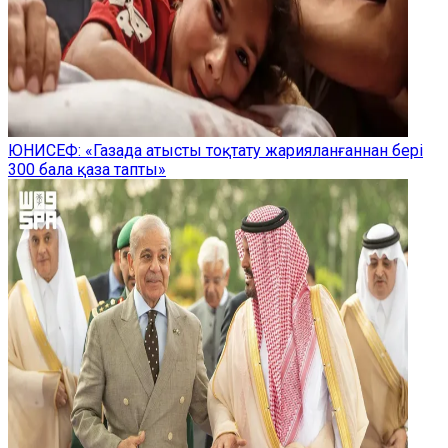
ЮНИСЕФ: «Газада атысты тоқтату жарияланғаннан бері
300 бала қаза тапты»