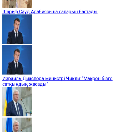
Шариф Сауд Арабиясына сапарын бастады
Израиль Диаспора министрі Чикли: “Макрон бізге
сатқындық жасады”