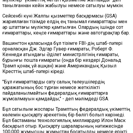
танылғаннан кейін жабылуы немесе сатылуы мүмкін.
Сейсенбі күні Жалпы қызметтер басқармасы (GSA)
жариялаған тізімде елдің ең танымал ғимараттары мен
әр штаттағы мүліктер қамтылған. Олардың ішінде сот
ғимараттары, кеңсе ғимараттары және автотұрақтар бар.
Вашингтон қаласында бұл тізімге FBI-дің штаб-пәтері
орналасқан Дж. Эдгар Гувер ғимараты, Роберт Ф.
Кеннеди атындағы Әділет министрлігінің ғимараты,
бұрынғы пошта ғимараты (онда бір кездері Дональд
Трамп қонақ үй ашқан) және Американдық Қызыл
Кресттің штаб-пәтері кіреді.
"Бұл ғимараттарды сату салық төлеушілердің
қаражатының бос тұрған немесе жеткілікті
пайдаланылмайтын федералдық ғимараттарға
жұмсалмауын қамдайды," - деп мәлімдеді GSA.
Бұл сатылым жоспары Трамптың федералдық үкіметтің
көлемін қысқарту әрекетінің бір бөлігі болып көрінеді.
Бұл бастаманы технологиялық миллиардер Илон Маск
басқарып отыр. Қысқарту шараларының нәтижесінде
100,000 жұмысшы жұмыстан босатылды немесе ерікті