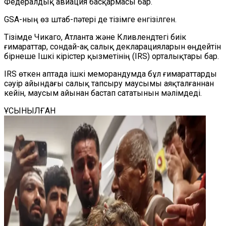
Федералдық авиация басқармасы бар.
GSA-ның өз штаб-пәтері де тізімге енгізілген.
Тізімде Чикаго, Атланта және Кливлендтегі биік
ғимараттар, сондай-ақ салық декларацияларын өңдейтін
бірнеше Ішкі кірістер қызметінің (IRS) орталықтары бар.
IRS өткен аптада ішкі меморандумда бұл ғимараттарды
сәуір айындағы салық тапсыру маусымы аяқталғаннан
кейін, маусым айынан бастап сататынын мәлімдеді.
ҰСЫНЫЛҒАН