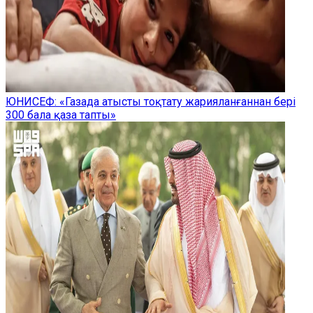
ЮНИСЕФ: «Газада атысты тоқтату жарияланғаннан бері
300 бала қаза тапты»