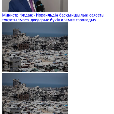
Министр Фидан: «Израильдің басқыншылық саясаты
тоқтатылмаса, дағдарыс бүкіл әлемге таралады»