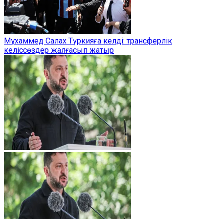
Мұхаммед Салах Түркияға келді: трансферлік
келіссөздер жалғасып жатыр