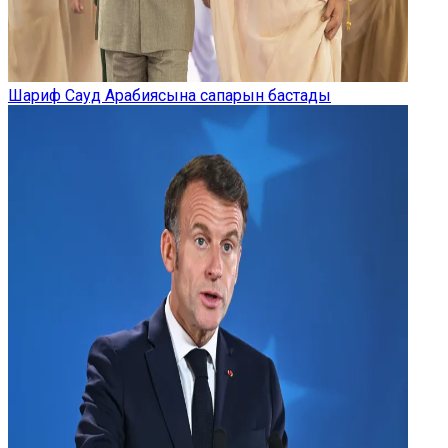
Шариф Сауд Арабиясына сапарын бастады