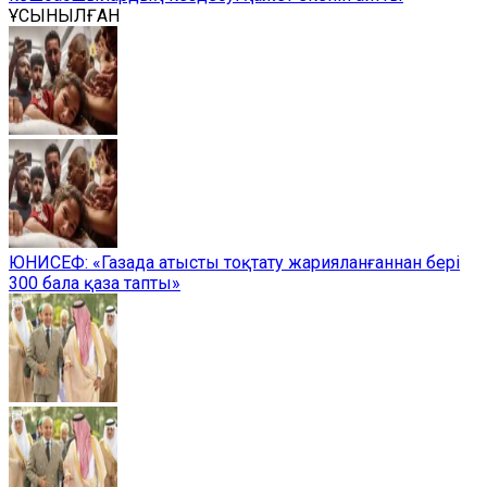
ҰСЫНЫЛҒАН
ЮНИСЕФ: «Газада атысты тоқтату жарияланғаннан бері
300 бала қаза тапты»