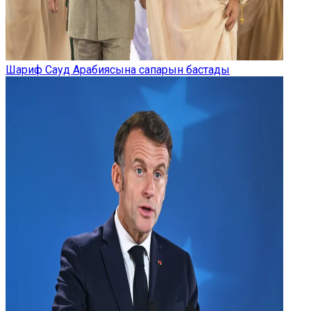
Шариф Сауд Арабиясына сапарын бастады