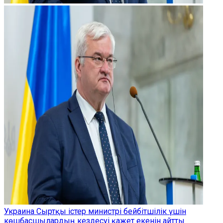
Украина Сыртқы істер министрі бейбітшілік үшін
көшбасшылардың кездесуі қажет екенін айтты