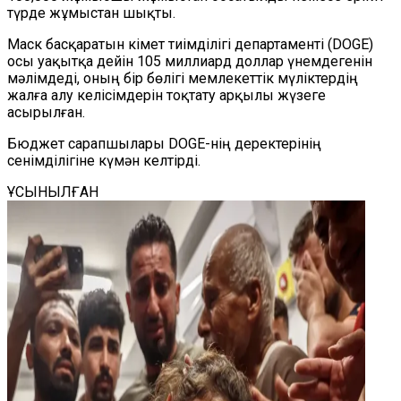
түрде жұмыстан шықты.
Маск басқаратын Үкімет тиімділігі департаменті (DOGE)
осы уақытқа дейін 105 миллиард доллар үнемдегенін
мәлімдеді, оның бір бөлігі мемлекеттік мүліктердің
жалға алу келісімдерін тоқтату арқылы жүзеге
асырылған.
Бюджет сарапшылары DOGE-нің деректерінің
сенімділігіне күмән келтірді.
ҰСЫНЫЛҒАН