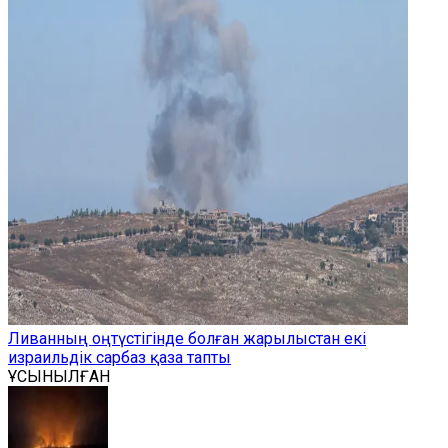
Ливанның оңтүстігінде болған жарылыстан екі
израильдік сарбаз қаза тапты
ҰСЫНЫЛҒАН