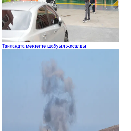
Таиландта мектепте шабуыл жасалды