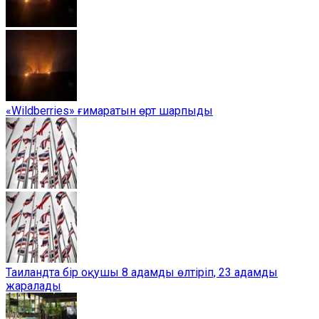
«Wildberries» ғимаратын өрт шарпыды
Таиландта бір оқушы 8 адамды өлтіріп, 23 адамды
жаралады