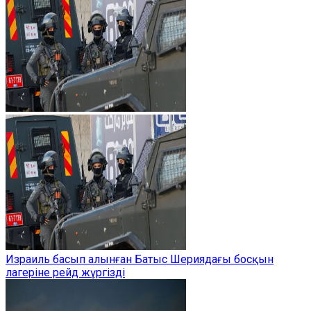
Израиль басып алынған Батыс Шериядағы босқын
лагеріне рейд жүргізді