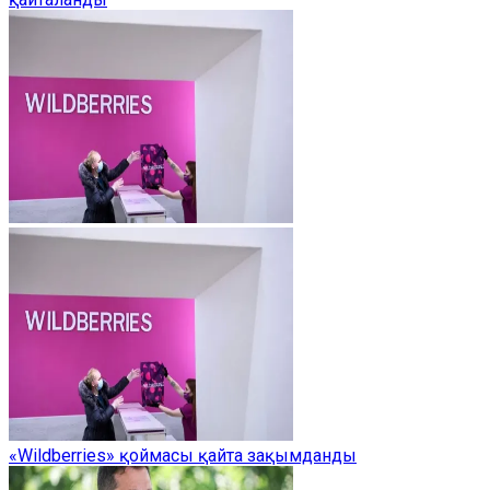
«Wildberries» қоймасы қайта зақымданды