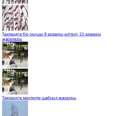
Таиландта бір оқушы 8 адамды өлтіріп, 23 адамды
жаралады
Таиландта мектепте шабуыл жасалды