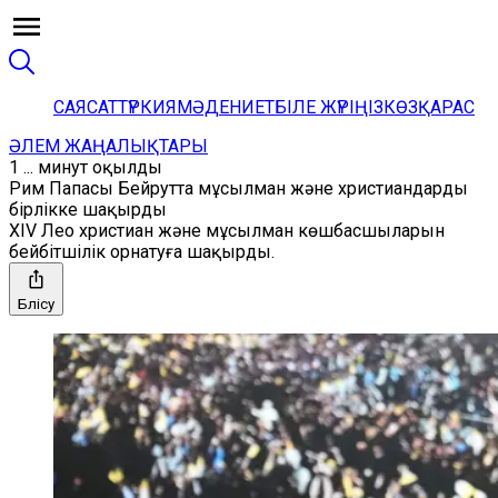
САЯСАТ
ТҮРКИЯ
МӘДЕНИЕТ
БІЛЕ ЖҮРІҢІЗ
КӨЗҚАРАС
ӘЛЕМ ЖАҢАЛЫҚТАРЫ
1 ... минут оқылды
Рим Папасы Бейрутта мұсылман және христиандарды
бірлікке шақырды
XIV Лео христиан және мұсылман көшбасшыларын
бейбітшілік орнатуға шақырды.
Бөлісу