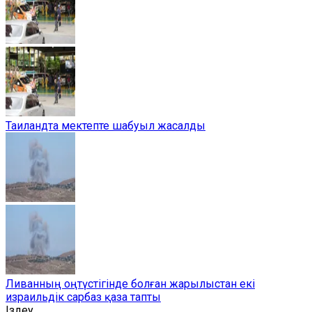
Таиландта мектепте шабуыл жасалды
Ливанның оңтүстігінде болған жарылыстан екі
израильдік сарбаз қаза тапты
Іздеу