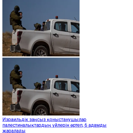
Израильдік заңсыз қоныстанушылар
палестиналықтардың үйлерін өртеп, 6 адамды
жаралады