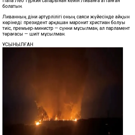
Папа Лео Түркия сапарынан кейін Ливанға аттанған
болатын.
Ливанның діни әртүрлілігі оның саяси жүйесінде айқын
көрінеді: президент әрқашан маронит христиан болуы
тиіс, премьер‑министр — сүнни мұсылман, ал парламент
төрағасы — шиіт мұсылман.
ҰСЫНЫЛҒАН