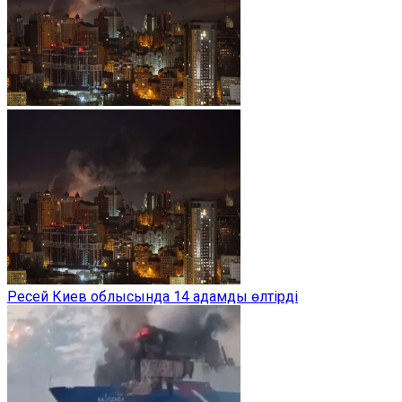
Ресей Киев облысында 14 адамды өлтірді