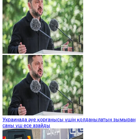
Украинада әуе қорғанысы үшін қолданылатын зымыран
саны үш есе азайды