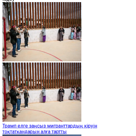
Трамп елге заңсыз мигранттардың кіруін
тоқтатқандарын алға тартты