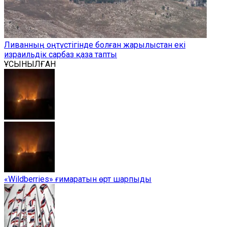
Ливанның оңтүстігінде болған жарылыстан екі
израильдік сарбаз қаза тапты
ҰСЫНЫЛҒАН
«Wildberries» ғимаратын өрт шарпыды