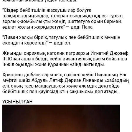
"Сіздер бейбітшілік жасаушылар болуға
шақырылдыңыздар, толерантсыздыққа қарсы тұрып,
зорлық-зомбылықты жеңіп, шеттетуге орын бермей,
әділет жолын жарқыратуға" — деді Папа.
"Ливан халқы бірлік, татулық пен бейбітшілік мүмкін
екендігін көрсетеді," — деді ол.
Жиынды сириялық католик патриархы Игнатий Джозеф
III Юнан ашып берді, кейін византиялық рәсім бойынша
Інжіл оқылды және Құраннан үзінді айтылды.
Христиан дінбасыларының сөзінен кейін Ливанның Бас
мүфтиі шейх Абдуль‑Лятиф Дериан Ливанды «хабардың
елі, оның тасымалдаушысы және әлемдік деңгейде
бейбітшілік пен қауіпсіздіктің сақшысы» деп атады.
ҰСЫНЫЛҒАН