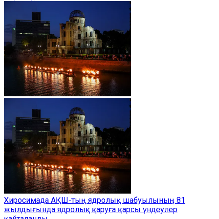
Хиросимада АҚШ-тың ядролық шабуылының 81
жылдығында ядролық қаруға қарсы үндеулер
қайталанды