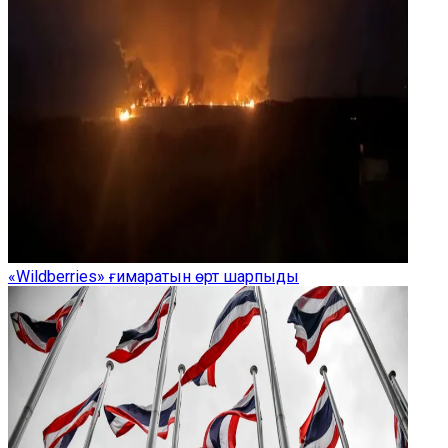
«Wildberries» ғимаратын өрт шарпыды