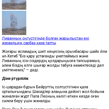
Ливанның оңтүстігінде болған жарылыстан екі
израильдік сарбаз қаза тапты
Жоғары исламдық шиіт кеңесінің орынбасары шайх Әли
әл‑Хатиб "Біз қару ұстағанды ұнатпаймыз және
Ливанның ісін сіздердің қолдарыңызға тапсырамыз,
әлем біздің елге шығар жолды табуға көмектеседі деп
үміттенеміз," — деді.
Діни әртүрлілік
Іс‑шарадан бұрын Бейруттің солтүстігінен қала
орталығындағы Шахидтер алаңына дейінгі жол бойына
жиналған жұрт Папа Леоның көлігі өткен кезде оған
сәлем беру үшін жиналды.