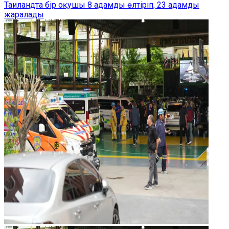
Таиландта бір оқушы 8 адамды өлтіріп, 23 адамды
жаралады