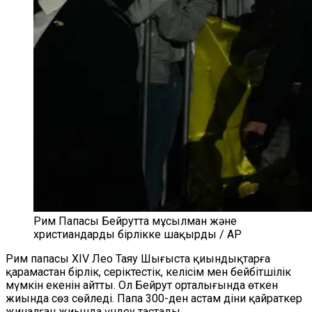
Рим Папасы Бейрутта мұсылман және
христиандарды бірлікке шақырды / AP
Рим папасы XIV Лео Таяу Шығыста қиындықтарға
қарамастан бірлік, серіктестік, келісім мен бейбітшілік
мүмкін екенін айтты. Ол Бейрут орталығында өткен
жиында сөз сөйледі. Папа 300-ден астам діни қайраткер
жиналған жиында үндеу тастады.