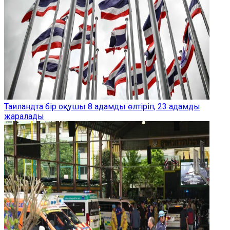
Таиландта бір оқушы 8 адамды өлтіріп, 23 адамды
жаралады