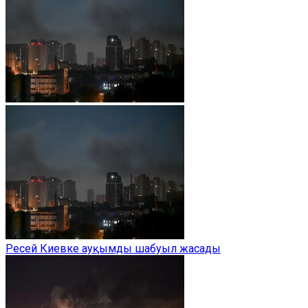
Ресей Киевке ауқымды шабуыл жасады