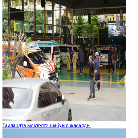
Таиландта мектепте шабуыл жасалды