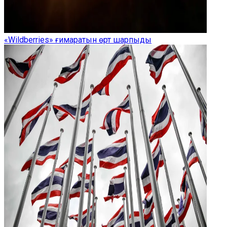
«Wildberries» ғимаратын өрт шарпыды