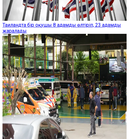
Таиландта бір оқушы 8 адамды өлтіріп, 23 адамды
жаралады