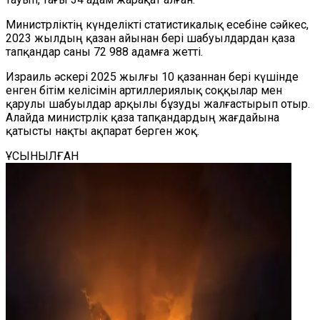
Министрліктің күнделікті статистикалық есебіне сәйкес,
2023 жылдың қазан айынан бері шабуылдардан қаза
тапқандар саны 72 988 адамға жетті.
Израиль әскері 2025 жылғы 10 қазаннан бері күшінде
енген бітім келісімін артиллериялық соққылар мен
қарулы шабуылдар арқылы бұзуды жалғастырып отыр.
Алайда министрлік қаза тапқандардың жағдайына
қатысты нақты ақпарат берген жоқ.
ҰСЫНЫЛҒАН