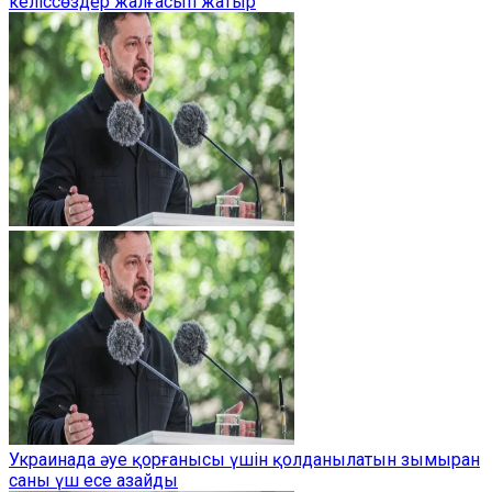
келіссөздер жалғасып жатыр
Украинада әуе қорғанысы үшін қолданылатын зымыран
саны үш есе азайды