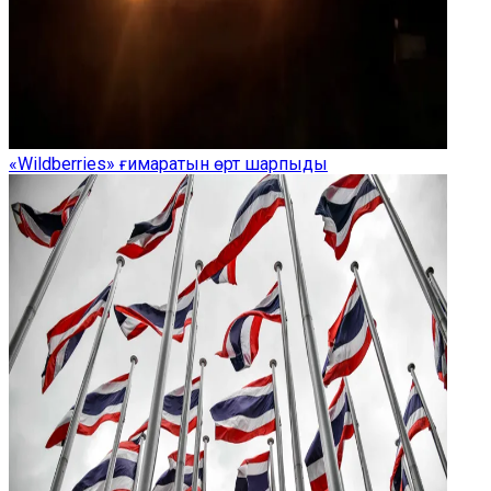
«Wildberries» ғимаратын өрт шарпыды