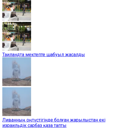
Таиландта мектепте шабуыл жасалды
Ливанның оңтүстігінде болған жарылыстан екі
израильдік сарбаз қаза тапты