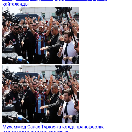
қайталанды
Мұхаммед Салах Түркияға келді: трансферлік