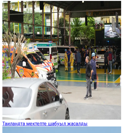
Таиландта мектепте шабуыл жасалды