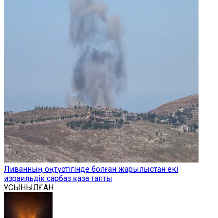
Ливанның оңтүстігінде болған жарылыстан екі
израильдік сарбаз қаза тапты
ҰСЫНЫЛҒАН