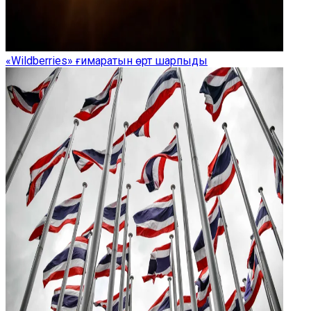
«Wildberries» ғимаратын өрт шарпыды