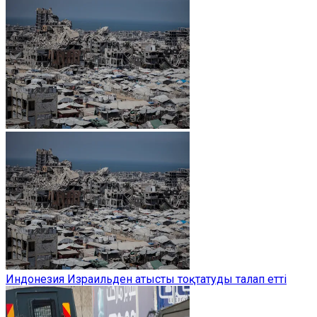
Индонезия Израильден атысты тоқтатуды талап етті