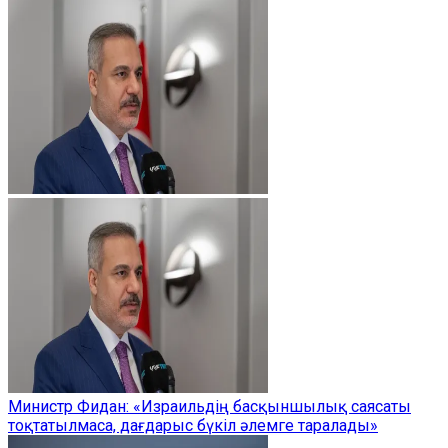
Министр Фидан: «Израильдің басқыншылық саясаты
тоқтатылмаса, дағдарыс бүкіл әлемге таралады»