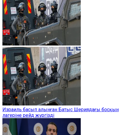
Израиль басып алынған Батыс Шериядағы босқын
лагеріне рейд жүргізді