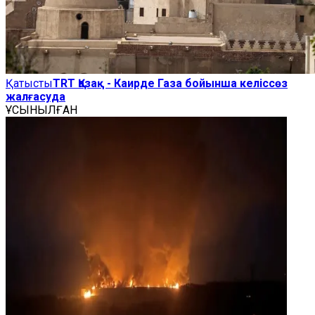
Қатысты
TRT Қазақ - Каирде Газа бойынша келіссөз
жалғасуда
ҰСЫНЫЛҒАН