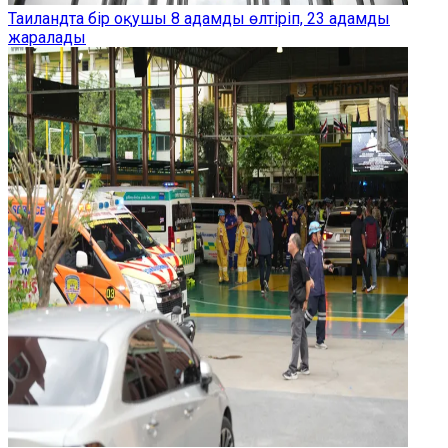
Таиландта бір оқушы 8 адамды өлтіріп, 23 адамды
жаралады