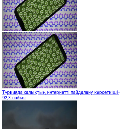
Түркияда халықтың интернетті пайдалану көрсеткіші ̶
92,3 пайыз