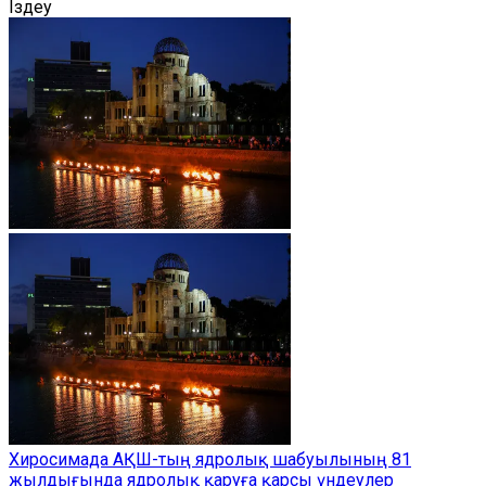
Іздеу
Хиросимада АҚШ-тың ядролық шабуылының 81
жылдығында ядролық қаруға қарсы үндеулер