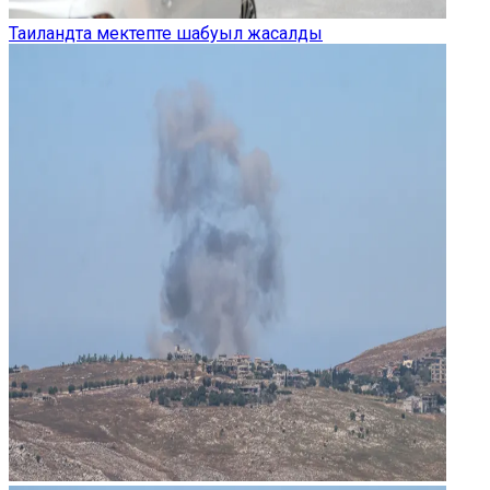
Таиландта мектепте шабуыл жасалды