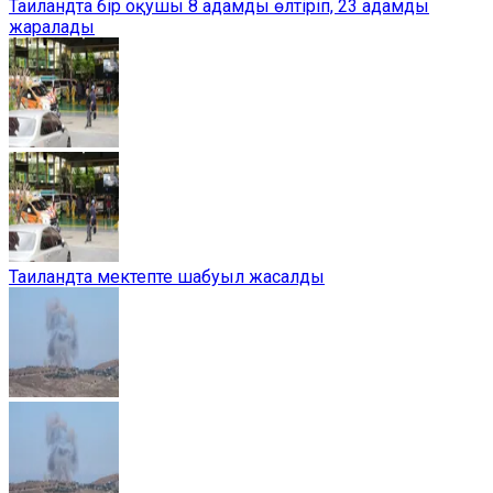
Таиландта бір оқушы 8 адамды өлтіріп, 23 адамды
жаралады
Таиландта мектепте шабуыл жасалды