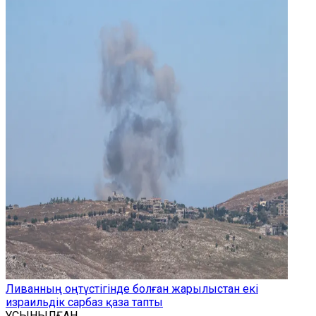
Ливанның оңтүстігінде болған жарылыстан екі
израильдік сарбаз қаза тапты
ҰСЫНЫЛҒАН