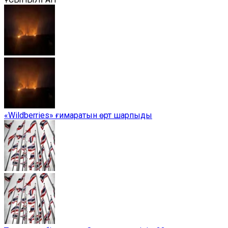
«Wildberries» ғимаратын өрт шарпыды