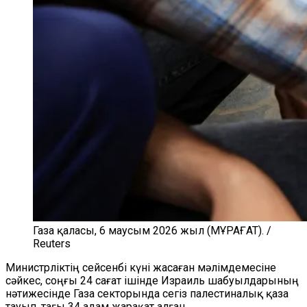
Газа қаласы, 6 маусым 2026 жыл (МҰРАҒАТ). /
Reuters
Министрліктің сейсенбі күні жасаған мәлімдемесіне
сәйкес, соңғы 24 сағат ішінде Израиль шабуылдарының
нәтижесінде Газа секторында сегіз палестиналық қаза
тауып, тағы 34 адам жарақат алған.