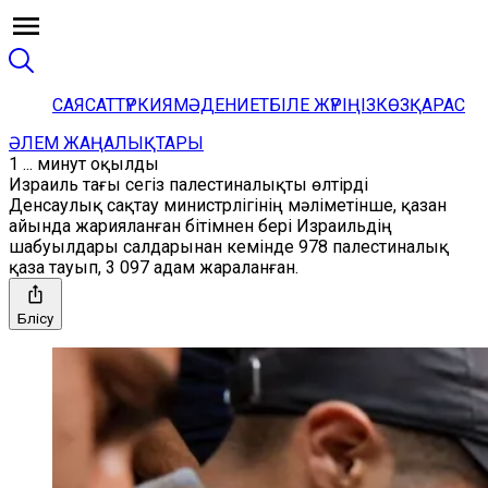
САЯСАТ
ТҮРКИЯ
МӘДЕНИЕТ
БІЛЕ ЖҮРІҢІЗ
КӨЗҚАРАС
ӘЛЕМ ЖАҢАЛЫҚТАРЫ
1 ... минут оқылды
Израиль тағы сегіз палестиналықты өлтірді
Денсаулық сақтау министрлігінің мәліметінше, қазан
айында жарияланған бітімнен бері Израильдің
шабуылдары салдарынан кемінде 978 палестиналық
қаза тауып, 3 097 адам жараланған.
Бөлісу