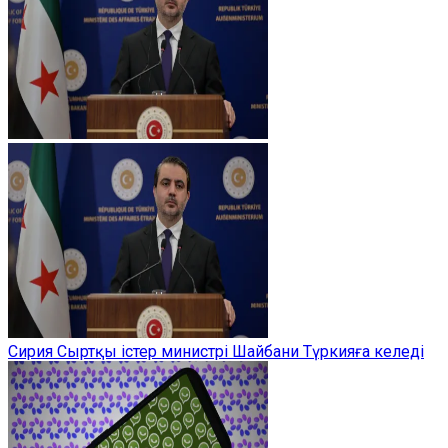
Сирия Сыртқы істер министрі Шайбани Түркияға келеді