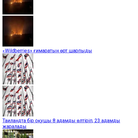
«Wildberries» ғимаратын өрт шарпыды
Таиландта бір оқушы 8 адамды өлтіріп, 23 адамды
жаралады