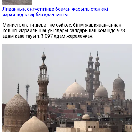
Ливанның оңтүстігінде болған жарылыстан екі
израильдік сарбаз қаза тапты
Министрліктің дерегіне сәйкес, бітім жарияланғаннан
кейінгі Израиль шабуылдары салдарынан кемінде 978
адам қаза тауып, 3 097 адам жараланған.