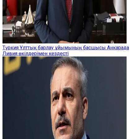
Түркия Ұлттық барлау ұйымының басшысы Анкарада
Ливия өкілдерімен кездесті