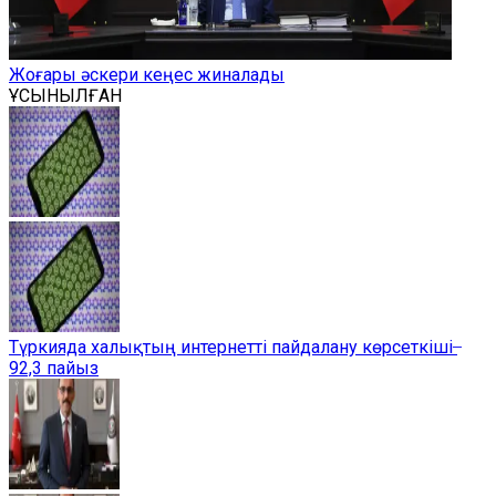
Жоғары әскери кеңес жиналады
ҰСЫНЫЛҒАН
Түркияда халықтың интернетті пайдалану көрсеткіші ̶
92,3 пайыз