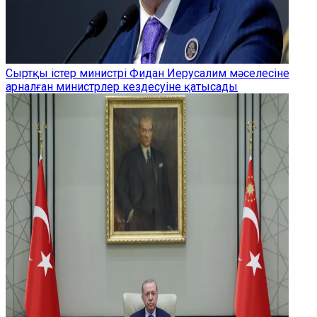
Сыртқы істер министрі Фидан Иерусалим мәселесіне
арналған министрлер кездесуіне қатысады