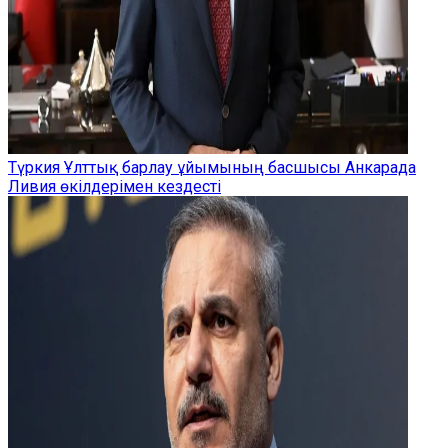
Түркия Ұлттық барлау ұйымының басшысы Анкарада
Ливия өкілдерімен кездесті