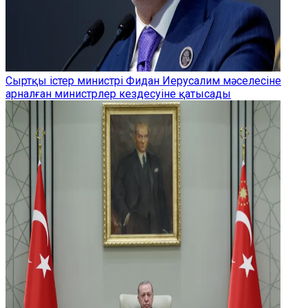
Сыртқы істер министрі Фидан Иерусалим мәселесіне
арналған министрлер кездесуіне қатысады