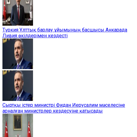
Түркия Ұлттық барлау ұйымының басшысы Анкарада
Ливия өкілдерімен кездесті
Сыртқы істер министрі Фидан Иерусалим мәселесіне
арналған министрлер кездесуіне қатысады