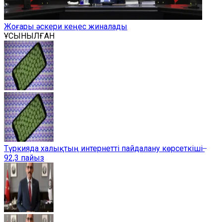
Жоғары әскери кеңес жиналады
ҰСЫНЫЛҒАН
Түркияда халықтың интернетті пайдалану көрсеткіші ̶
92,3 пайыз