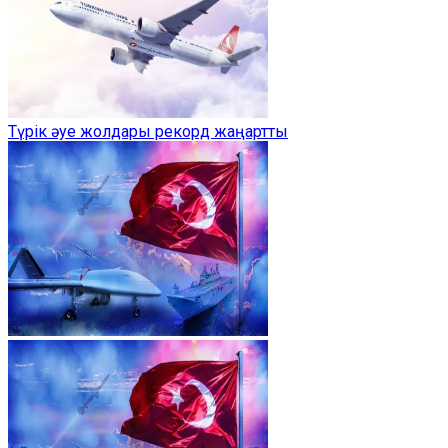
Түрік әуе жолдары рекорд жаңартты