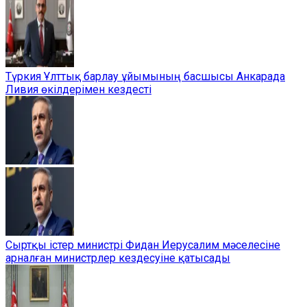
Түркия Ұлттық барлау ұйымының басшысы Анкарада
Ливия өкілдерімен кездесті
Сыртқы істер министрі Фидан Иерусалим мәселесіне
арналған министрлер кездесуіне қатысады