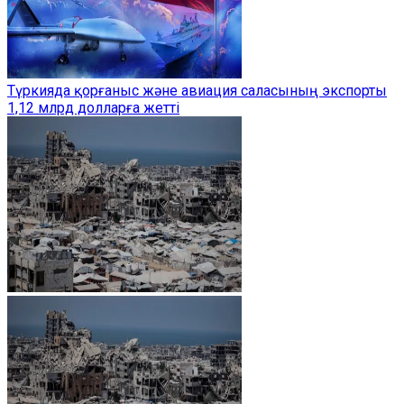
Түркияда қорғаныс және авиация саласының экспорты
1,12 млрд долларға жетті