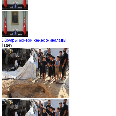
Жоғары әскери кеңес жиналады
Іздеу