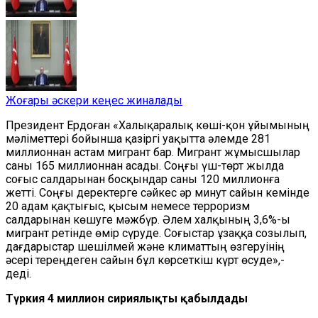
Жоғары әскери кеңес жиналады
Президент Ердоған «Халықаралық көші-қон ұйымының
мәліметтері бойынша қазіргі уақытта әлемде 281
миллионнан астам мигрант бар. Мигрант жұмысшылар
саны 165 миллионнан асады. Соңғы үш-төрт жылда
соғыс салдарынан босқындар саны 120 миллионға
жетті. Соңғы деректерге сәйкес әр минут сайын кемінде
20 адам қақтығыс, қысым немесе терроризм
салдарынан көшуге мәжбүр. Әлем халқының 3,6%-ы
мигрант ретінде өмір сүруде. Соғыстар ұзаққа созылып,
дағдарыстар шешілмей және климаттың өзгеруінің
әсері тереңдеген сайын бұл көрсеткіш күрт өсуде»,-
деді.
Түркия 4 миллион сириялықты қабылдады