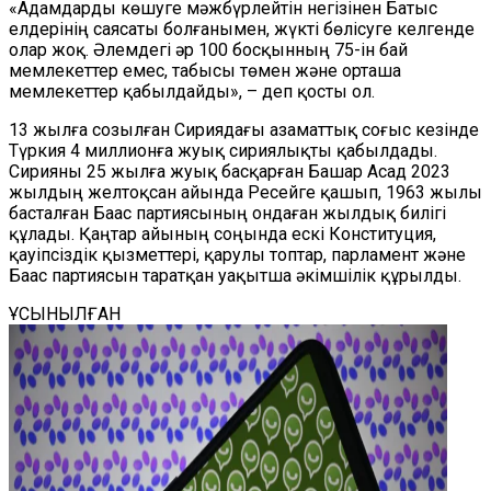
«Адамдарды көшуге мәжбүрлейтін негізінен Батыс
елдерінің саясаты болғанымен, жүкті бөлісуге келгенде
олар жоқ. Әлемдегі әр 100 босқынның 75-ін бай
мемлекеттер емес, табысы төмен және орташа
мемлекеттер қабылдайды», – деп қосты ол.
13 жылға созылған Сириядағы азаматтық соғыс кезінде
Түркия 4 миллионға жуық сириялықты қабылдады.
Сирияны 25 жылға жуық басқарған Башар Асад 2023
жылдың желтоқсан айында Ресейге қашып, 1963 жылы
басталған Баас партиясының ондаған жылдық билігі
құлады. Қаңтар айының соңында ескі Конституция,
қауіпсіздік қызметтері, қарулы топтар, парламент және
Баас партиясын таратқан уақытша әкімшілік құрылды.
ҰСЫНЫЛҒАН