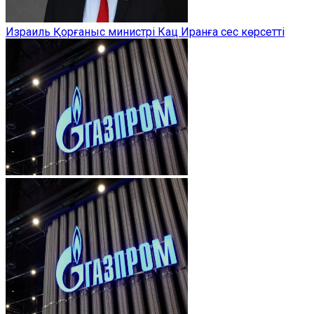
Израиль Қорғаныс министрі Кац Иранға сес көрсетті