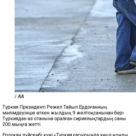
/ AA
Түркия Президенті Режеп Тайып Ердоғанның
мәлімдеуінше өткен жылдың 9 желтоқсанынан бері
Түркиядан өз отанына оралған сириялықтардың саны
200 мыңға жетті.
Ердоған дүйсенбі күні «Түркия ғасырында көші-қонды