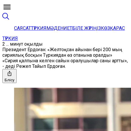
САЯСАТ
ТҮРКИЯ
МӘДЕНИЕТ
БІЛЕ ЖҮРІҢІЗ
КӨЗҚАРАС
ТҮРКИЯ
2 ... минут оқылды
Президент Ердоған: «Желтоқсан айынан бері 200 мың
сириялық босқын Түркиядан өз отанына оралды»
«Сирия қалпына келген сайын оралушылар саны артты»,
- деді Режеп Тайып Ердоған.
Бөлісу