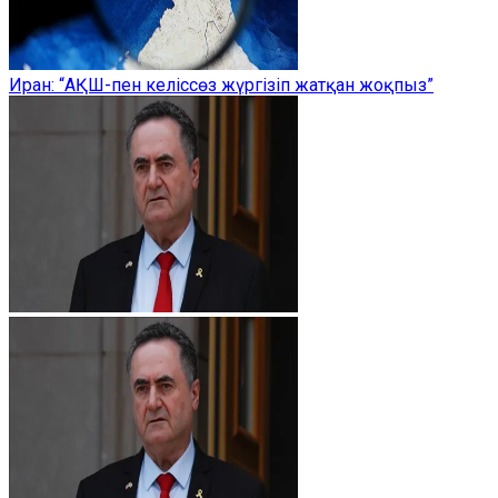
Иран: “АҚШ-пен келіссөз жүргізіп жатқан жоқпыз”