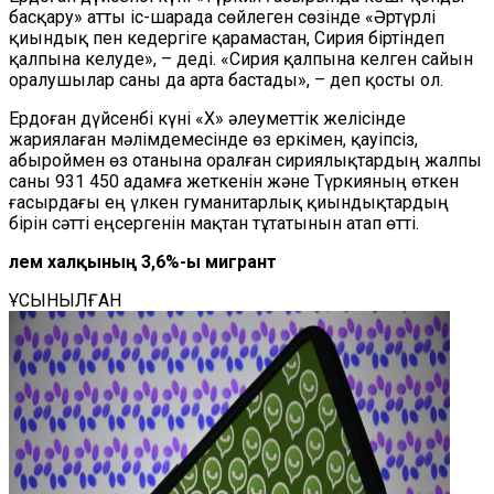
басқару» атты іс-шарада сөйлеген сөзінде «Әртүрлі
қиындық пен кедергіге қарамастан, Сирия біртіндеп
қалпына келуде», – деді. «Сирия қалпына келген сайын
оралушылар саны да арта бастады», – деп қосты ол.
Ердоған дүйсенбі күні «X» әлеуметтік желісінде
жариялаған мәлімдемесінде өз еркімен, қауіпсіз,
абыроймен өз отанына оралған сириялықтардың жалпы
саны 931 450 адамға жеткенін және Түркияның өткен
ғасырдағы ең үлкен гуманитарлық қиындықтардың
бірін сәтті еңсергенін мақтан тұтатынын атап өтті.
Әлем халқының 3,6%-ы мигрант
ҰСЫНЫЛҒАН