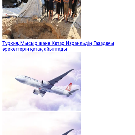
Түркия, Мысыр және Катар Израильдің Газадағы
әрекеттерін қатаң айыптады