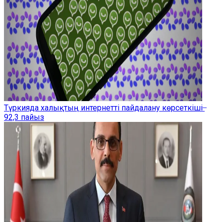
Түркияда халықтың интернетті пайдалану көрсеткіші ̶
92,3 пайыз