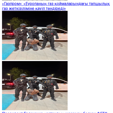
«Газпром»: «Еуропаның газ қоймаларындағы тапшылық
газ жеткізіліміне қауіп төндіреді»