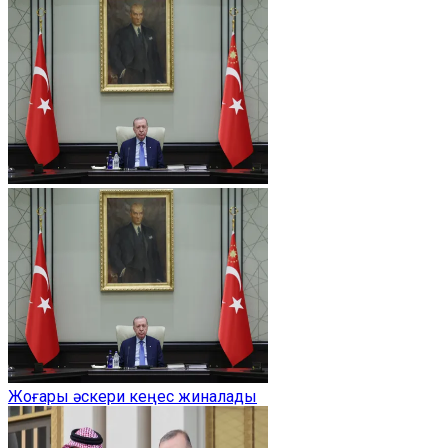
Жоғары әскери кеңес жиналады