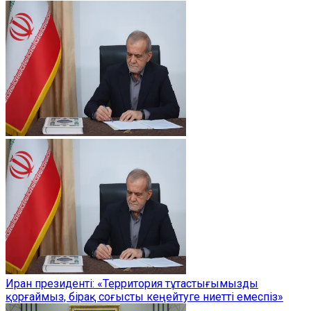
Иран президенті: «Территория тұтастығымызды
қорғаймыз, бірақ соғысты кеңейтуге ниетті емеспіз»