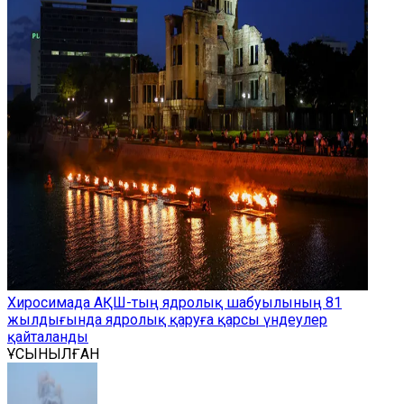
Хиросимада АҚШ-тың ядролық шабуылының 81
жылдығында ядролық қаруға қарсы үндеулер
қайталанды
ҰСЫНЫЛҒАН