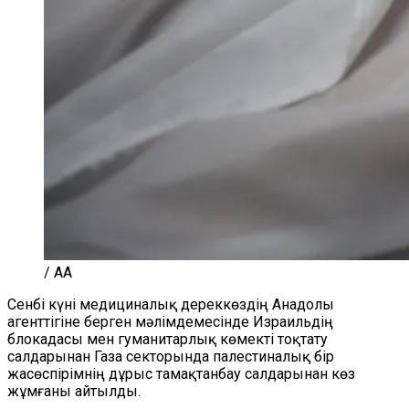
/ AA
Сенбі күні медициналық дереккөздің Анадолы
агенттігіне берген мәлімдемесінде Израильдің
блокадасы мен гуманитарлық көмекті тоқтату
салдарынан Газа секторында палестиналық бір
жасөспірімнің дұрыс тамақтанбау салдарынан көз
жұмғаны айтылды.