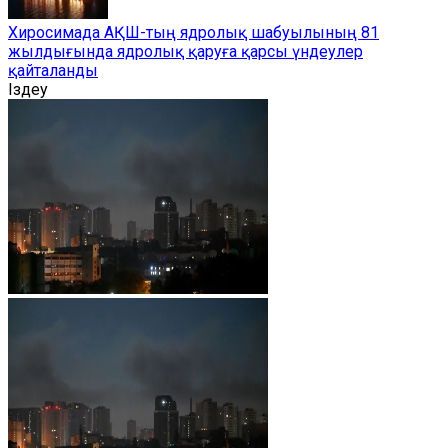
Хиросимада АҚШ-тың ядролық шабуылының 81
жылдығында ядролық қаруға қарсы үндеулер
қайталанды
Іздеу