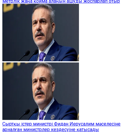
метрлік жаңа қойма алаңын ашуды жоспарлап отыр
Сыртқы істер министрі Фидан Иерусалим мәселесіне
арналған министрлер кездесуіне қатысады