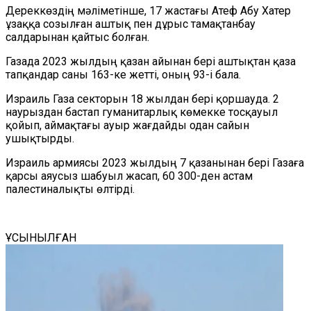
Дереккөздің мәліметінше, 17 жастағы Атеф Абу Хатер
ұзаққа созылған аштық пен дұрыс тамақтанбау
салдарынан қайтыс болған.
Газада 2023 жылдың қазан айынан бері аштықтан қаза
тапқандар саны 163-ке жетті, оның 93-і бала.
Израиль Газа секторын 18 жылдан бері қоршауда. 2
наурыздан бастап гуманитарлық көмекке тосқауыл
қойып, аймақтағы ауыр жағдайды одан сайын
ушықтырды.
Израиль армиясы 2023 жылдың 7 қазанынан бері Газаға
қарсы аяусыз шабуыл жасап, 60 300-ден астам
палестиналықты өлтірді.
ҰСЫНЫЛҒАН