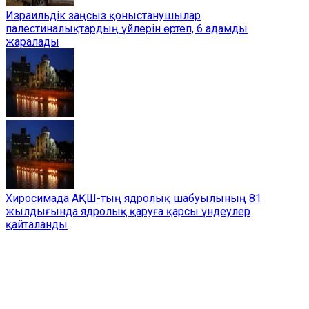
Израильдік заңсыз қоныстанушылар
палестиналықтардың үйлерін өртеп, 6 адамды
жаралады
Хиросимада АҚШ-тың ядролық шабуылының 81
жылдығында ядролық қаруға қарсы үндеулер
қайталанды