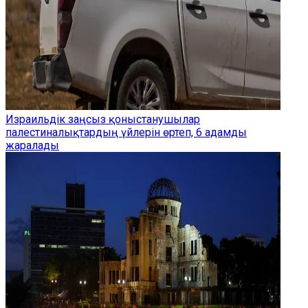
Израильдік заңсыз қоныстанушылар
палестиналықтардың үйлерін өртеп, 6 адамды
жаралады