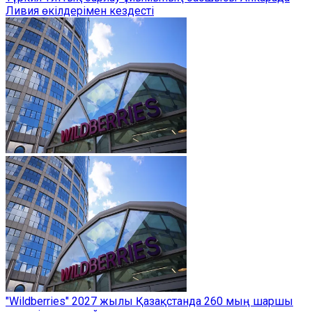
Ливия өкілдерімен кездесті
"Wildberries" 2027 жылы Қазақстанда 260 мың шаршы