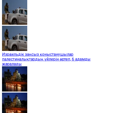
Израильдік заңсыз қоныстанушылар
палестиналықтардың үйлерін өртеп, 6 адамды
жаралады