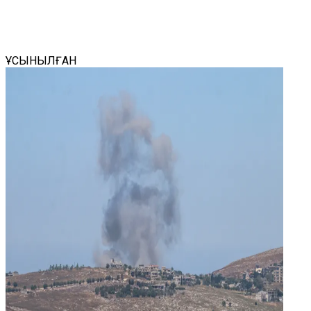
ҰСЫНЫЛҒАН