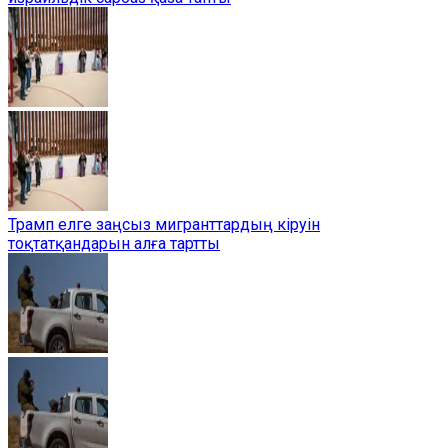
Трамп елге заңсыз мигранттардың кіруін
тоқтатқандарын алға тартты