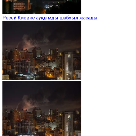
Ресей Киевке ауқымды шабуыл жасады