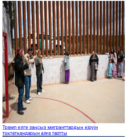
Трамп елге заңсыз мигранттардың кіруін
тоқтатқандарын алға тартты