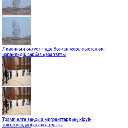
Ливанның оңтүстігінде болған жарылыстан екі
израильдік сарбаз қаза тапты
Трамп елге заңсыз мигранттардың кіруін
тоқтатқандарын алға тартты