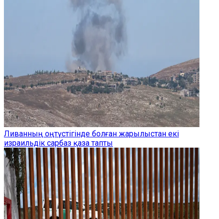
Ливанның оңтүстігінде болған жарылыстан екі
израильдік сарбаз қаза тапты