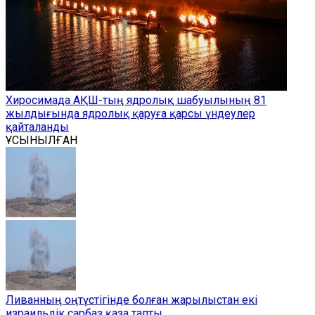
Хиросимада АҚШ-тың ядролық шабуылының 81
жылдығында ядролық қаруға қарсы үндеулер
қайталанды
ҰСЫНЫЛҒАН
Ливанның оңтүстігінде болған жарылыстан екі
израильдік сарбаз қаза тапты