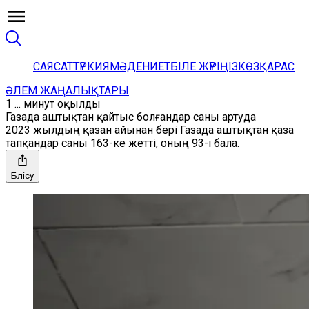
САЯСАТ
ТҮРКИЯ
МӘДЕНИЕТ
БІЛЕ ЖҮРІҢІЗ
КӨЗҚАРАС
ӘЛЕМ ЖАҢАЛЫҚТАРЫ
1 ... минут оқылды
Газада аштықтан қайтыс болғандар саны артуда
2023 жылдың қазан айынан бері Газада аштықтан қаза
тапқандар саны 163-ке жетті, оның 93-і бала.
Бөлісу