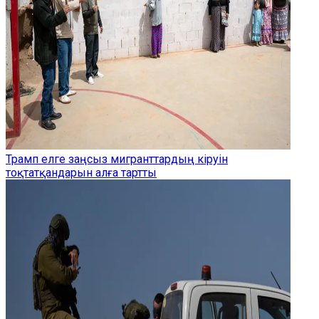
Трамп елге заңсыз мигранттардың кіруін
тоқтатқандарын алға тартты