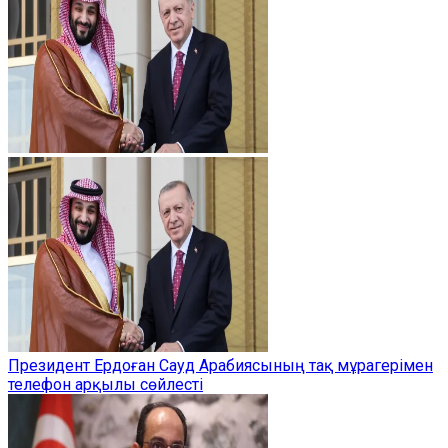
Президент Ердоған Сауд Арабиясының тақ мұрагерімен
телефон арқылы сөйлесті