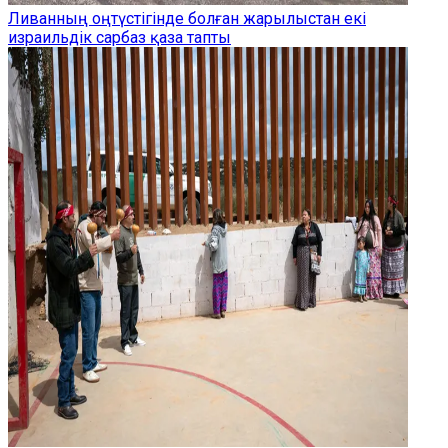
Ливанның оңтүстігінде болған жарылыстан екі
израильдік сарбаз қаза тапты