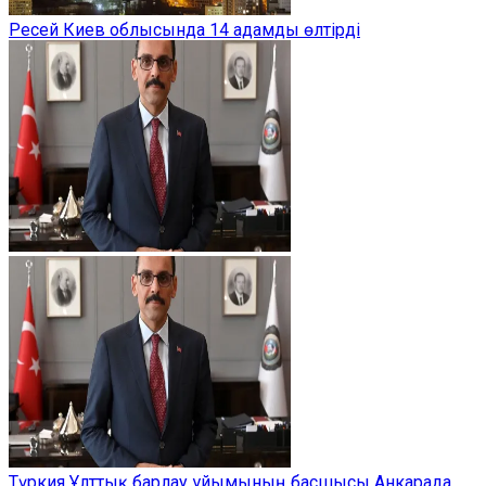
Ресей Киев облысында 14 адамды өлтірді
Түркия Ұлттық барлау ұйымының басшысы Анкарада