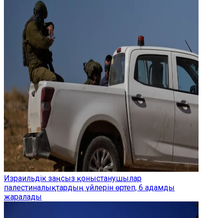
Израильдік заңсыз қоныстанушылар
палестиналықтардың үйлерін өртеп, 6 адамды
жаралады