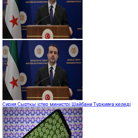
Сирия Сыртқы істер министрі Шайбани Түркияға келеді