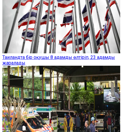
Таиландта бір оқушы 8 адамды өлтіріп, 23 адамды
жаралады