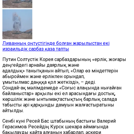
Ливанның оңтүстігінде болған жарылыстан екі
израильдік сарбаз қаза тапты
Путин Солтүстік Корея сарбаздарының «ерлік, жоғары
деңгейдегі арнайы даярлық және
адалдық» танытқанын айтып, «Олар өз міндеттерін
абыроймен және ерлікпен орындап,
ұмытылмас даңққа қол жеткізді», – деді.
Сондай-ақ мәлімдемеде «Соғыс алаңында нығайған
байланыстар» арқылы екі ел арасындағы достық,
көршілік және ынтымақтастықтың барлық салада
табысты әрі қарқынды дамуын жалғастыратыны
айтылды.
Сенбі күні Ресей Бас штабының бастығы Валерий
Герасимов Ресейдің Курск шекара аймағында
бақылауды қайта алғанын хабарлап, әскери