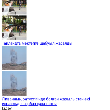
Таиландта мектепте шабуыл жасалды
Ливанның оңтүстігінде болған жарылыстан екі
израильдік сарбаз қаза тапты
Іздеу