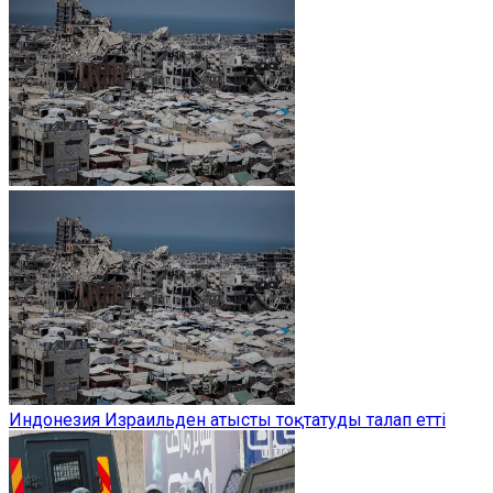
Индонезия Израильден атысты тоқтатуды талап етті