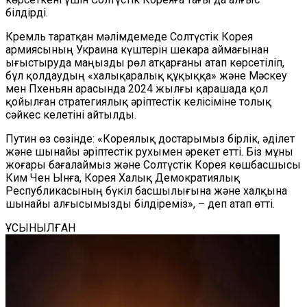
білдірді.
Кремль таратқан мәлімдемеде Солтүстік Корея
армиясының Украина күштерін шекара аймағынан
ығыстыруда маңызды рөл атқарғаны атап көрсетіліп,
бұл қолдаудың «халықаралық құқыққа» және Мәскеу
мен Пхеньян арасында 2024 жылғы қарашада қол
қойылған стратегиялық әріптестік келісіміне толық
сәйкес келетіні айтылды.
Путин өз сөзінде: «Кореялық достарымыз бірлік, әділет
және шынайы әріптестік рухымен әрекет етті. Біз мұны
жоғары бағалаймыз және Солтүстік Корея көшбасшысы
Ким Чен Ынға, Корея Халық Демократиялық
Республикасының бүкіл басшылығына және халқына
шынайы алғысымызды білдіреміз», – деп атап өтті.
ҰСЫНЫЛҒАН