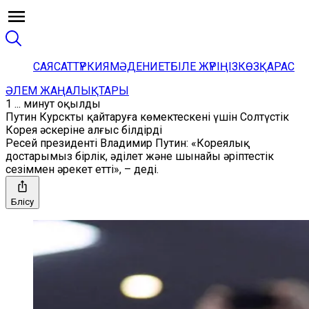
САЯСАТ
ТҮРКИЯ
МӘДЕНИЕТ
БІЛЕ ЖҮРІҢІЗ
КӨЗҚАРАС
ӘЛЕМ ЖАҢАЛЫҚТАРЫ
1 ... минут оқылды
Путин Курскты қайтаруға көмектескені үшін Солтүстік
Корея әскеріне алғыс білдірді
Ресей президенті Владимир Путин: «Кореялық
достарымыз бірлік, әділет және шынайы әріптестік
сезіммен әрекет етті», – деді.
Бөлісу