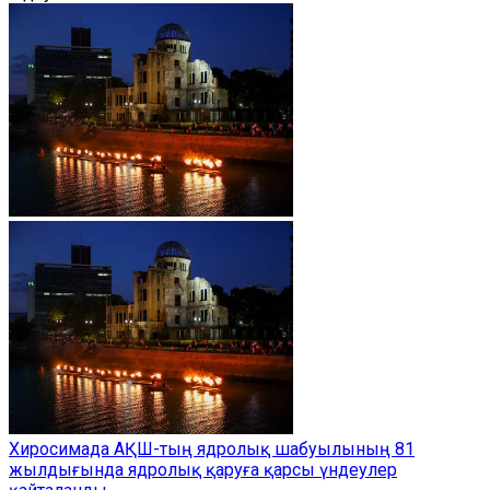
Хиросимада АҚШ-тың ядролық шабуылының 81
жылдығында ядролық қаруға қарсы үндеулер