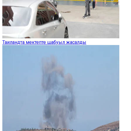
Таиландта мектепте шабуыл жасалды