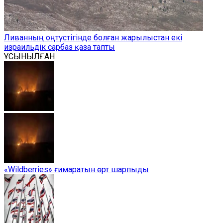
Ливанның оңтүстігінде болған жарылыстан екі
израильдік сарбаз қаза тапты
ҰСЫНЫЛҒАН
«Wildberries» ғимаратын өрт шарпыды