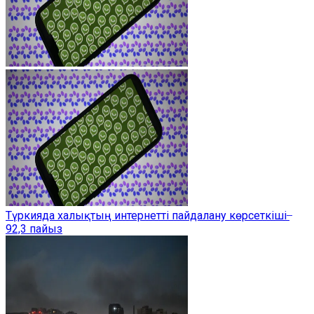
Түркияда халықтың интернетті пайдалану көрсеткіші ̶
92,3 пайыз