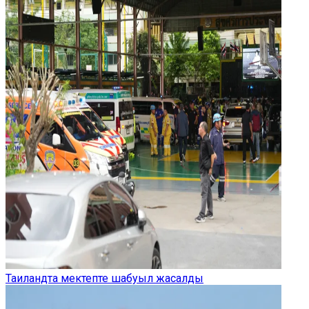
Таиландта мектепте шабуыл жасалды