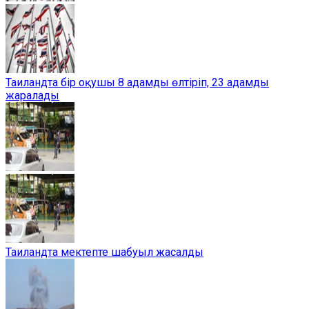
Таиландта бір оқушы 8 адамды өлтіріп, 23 адамды
жаралады
Таиландта мектепте шабуыл жасалды