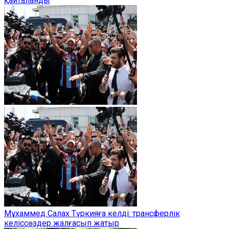
қайталанды
Мұхаммед Салах Түркияға келді: трансферлік
келіссөздер жалғасып жатыр