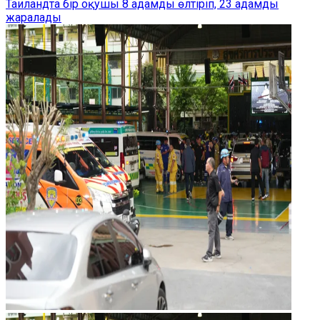
Таиландта бір оқушы 8 адамды өлтіріп, 23 адамды
жаралады