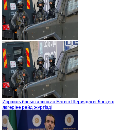
Израиль басып алынған Батыс Шериядағы босқын
лагеріне рейд жүргізді