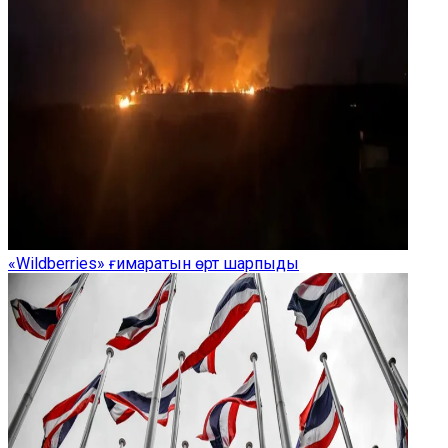
«Wildberries» ғимаратын өрт шарпыды