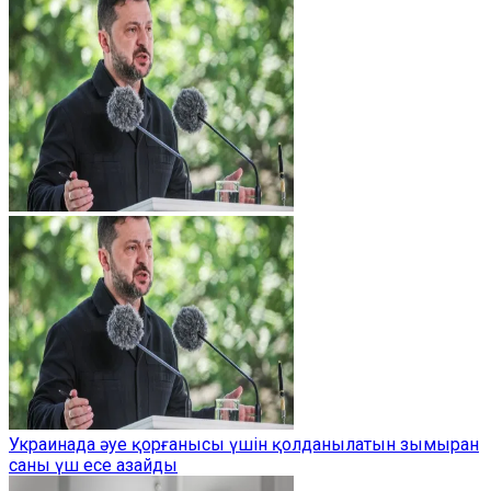
Украинада әуе қорғанысы үшін қолданылатын зымыран
саны үш есе азайды