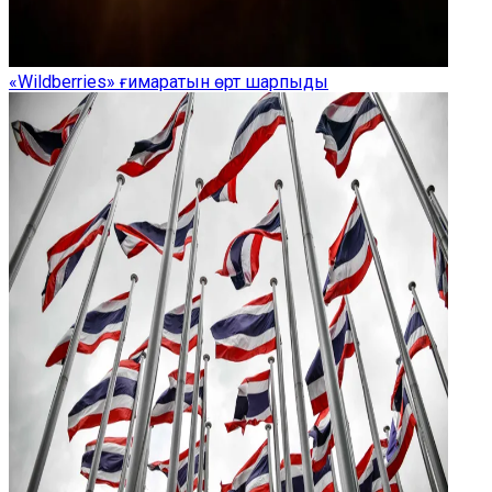
«Wildberries» ғимаратын өрт шарпыды