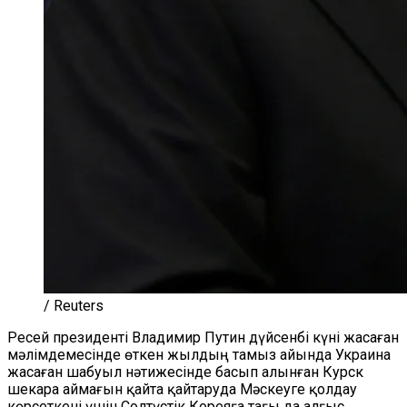
/ Reuters
Ресей президенті Владимир Путин дүйсенбі күні жасаған
мәлімдемесінде өткен жылдың тамыз айында Украина
жасаған шабуыл нәтижесінде басып алынған Курск
шекара аймағын қайта қайтаруда Мәскеуге қолдау
көрсеткені үшін Солтүстік Кореяға тағы да алғыс