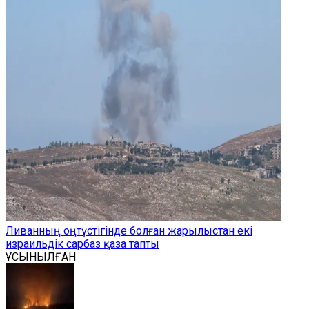
Ливанның оңтүстігінде болған жарылыстан екі
израильдік сарбаз қаза тапты
ҰСЫНЫЛҒАН