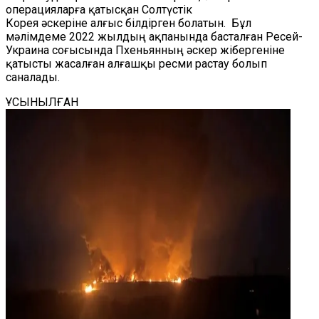
операцияларға қатысқан Солтүстік
Корея әскеріне алғыс білдірген болатын. Бұл
мәлімдеме 2022 жылдың ақпанында басталған Ресей-
Украина соғысында Пхеньянның әскер жібергеніне
қатысты жасалған алғашқы ресми растау болып
саналады.
ҰСЫНЫЛҒАН