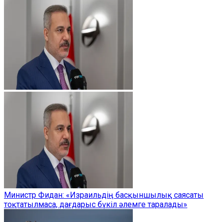
Министр Фидан: «Израильдің басқыншылық саясаты
тоқтатылмаса, дағдарыс бүкіл әлемге таралады»