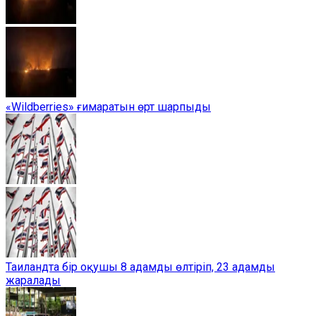
«Wildberries» ғимаратын өрт шарпыды
Таиландта бір оқушы 8 адамды өлтіріп, 23 адамды
жаралады