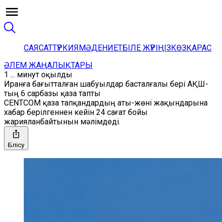
САЯСАТ
ТҮРКИЯ
МӘДЕНИЕТ
БІЛЕ ЖҮРІҢІЗ
КӨЗҚАРАС
ӘЛЕМ ЖАҢАЛЫҚТАРЫ
1 ... минут оқылды
Иранға бағытталған шабуылдар басталғалы бері АҚШ-
тың 6 сарбазы қаза тапты
CENTCOM қаза тапқандардың аты-жөні жақындарына
хабар берілгеннен кейін 24 сағат бойы
жарияланбайтынын мәлімдеді.
Бөлісу