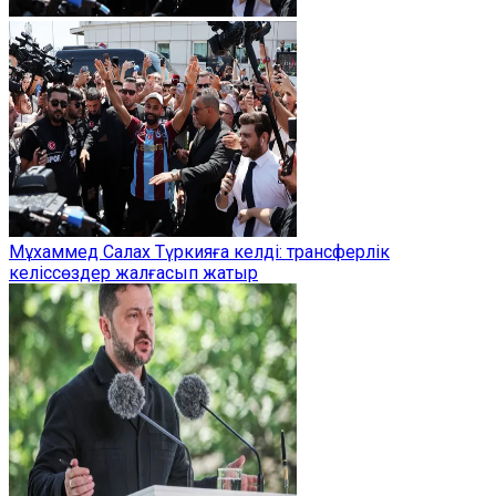
Мұхаммед Салах Түркияға келді: трансферлік
келіссөздер жалғасып жатыр