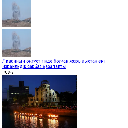
Ливанның оңтүстігінде болған жарылыстан екі
израильдік сарбаз қаза тапты
Іздеу