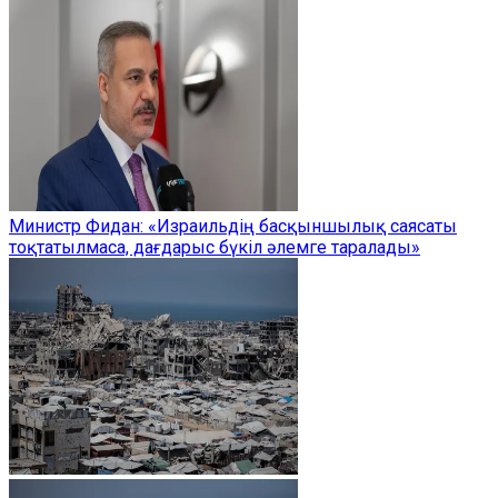
Министр Фидан: «Израильдің басқыншылық саясаты
тоқтатылмаса, дағдарыс бүкіл әлемге таралады»