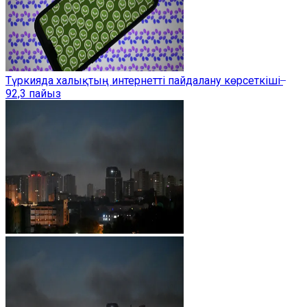
Түркияда халықтың интернетті пайдалану көрсеткіші ̶
92,3 пайыз