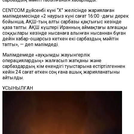
CENTCOM дүйсенбі күні “X” желісінде жариялаған
мәлімдемесінде «2 наурыз күні сағат 16:00 -дағы дерек
бойынша, АҚШ-тың алты сарбазы қақтығыс кезінде
қаза тапты. АҚШ күштері Иранның аймақтағы алғашқы
соққылары кезінде нысанаға алынған нысаннан бұған
дейін хабар-ошарсыз кеткен екі сарбаздың мәйітін
тапты», — деп мәлімдеді.
Мәлімдемеде «ауқымды жауынгерлік
операциялардың» жалғасып жатқаны және
сарбаздардың кім екендігі туыстарына естіртілгеннен
кейін 24 сағат өткен соң ғана ашық жарияланатыны
айтылды.
ҰСЫНЫЛҒАН