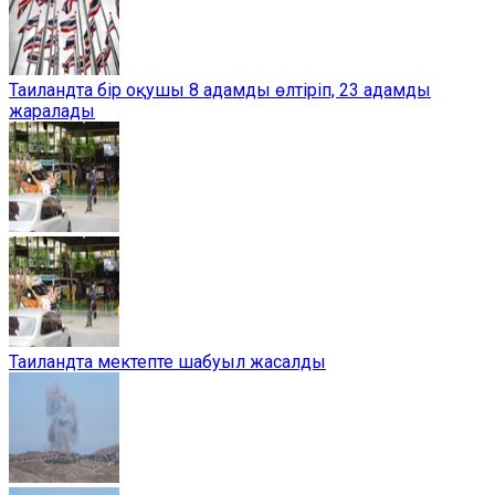
Таиландта бір оқушы 8 адамды өлтіріп, 23 адамды
жаралады
Таиландта мектепте шабуыл жасалды