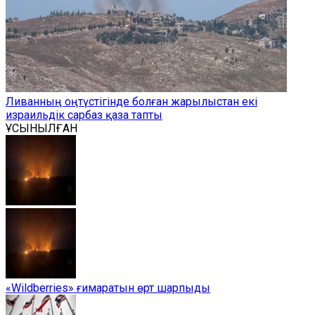
Ливанның оңтүстігінде болған жарылыстан екі
израильдік сарбаз қаза тапты
ҰСЫНЫЛҒАН
«Wildberries» ғимаратын өрт шарпыды