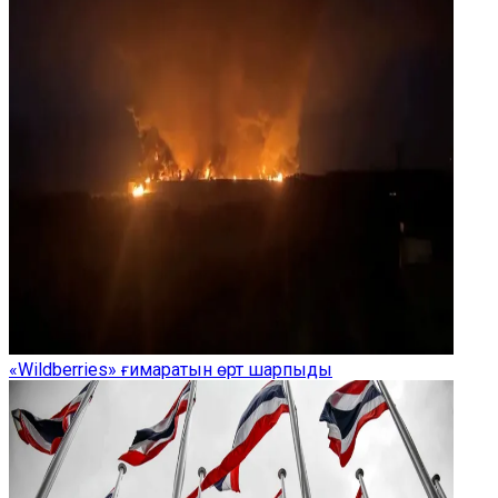
«Wildberries» ғимаратын өрт шарпыды