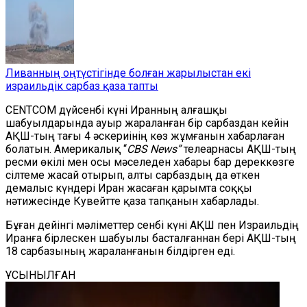
Ливанның оңтүстігінде болған жарылыстан екі
израильдік сарбаз қаза тапты
CENTCOM дүйсенбі күні Иранның алғашқы
шабуылдарында ауыр жараланған бір сарбаздан кейін
АҚШ-тың тағы 4 әскериінің көз жұмғанын хабарлаған
болатын. Америкалық “
CBS News”
телеарнасы АҚШ-тың
ресми өкілі мен осы мәселеден хабары бар дереккөзге
сілтеме жасай отырып, алты сарбаздың да өткен
демалыс күндері Иран жасаған қарымта соққы
нәтижесінде Кувейтте қаза тапқанын хабарлады.
Бұған дейінгі мәліметтер сенбі күні АҚШ пен Израильдің
Иранға бірлескен шабуылы басталғаннан бері АҚШ-тың
18 сарбазының жараланғанын білдірген еді.
ҰСЫНЫЛҒАН