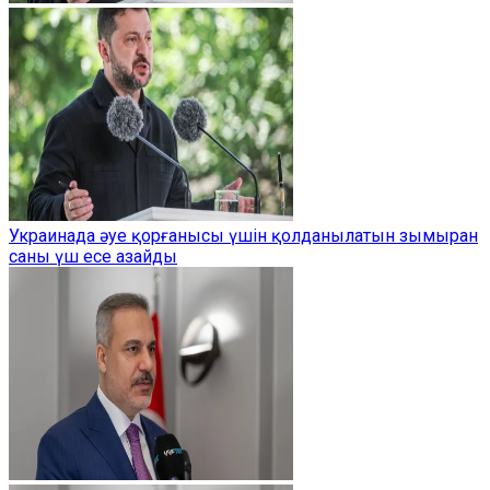
Украинада әуе қорғанысы үшін қолданылатын зымыран
саны үш есе азайды