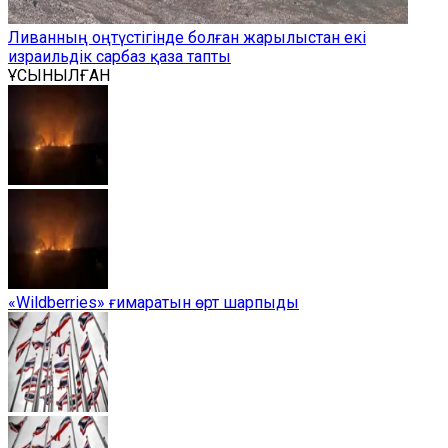
Ливанның оңтүстігінде болған жарылыстан екі
израильдік сарбаз қаза тапты
ҰСЫНЫЛҒАН
«Wildberries» ғимаратын өрт шарпыды