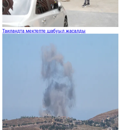
Таиландта мектепте шабуыл жасалды