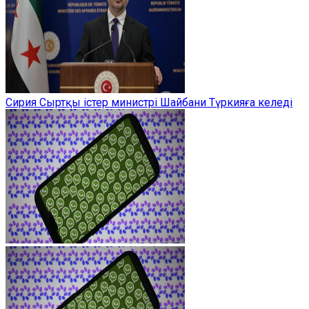
Сирия Сыртқы істер министрі Шайбани Түркияға келеді