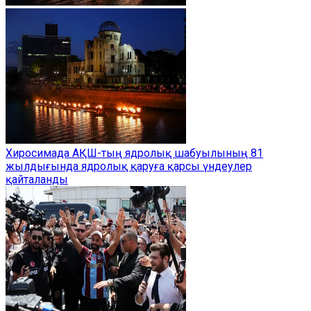
Хиросимада АҚШ-тың ядролық шабуылының 81
жылдығында ядролық қаруға қарсы үндеулер
қайталанды