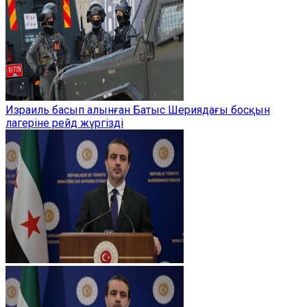
Израиль басып алынған Батыс Шериядағы босқын
лагеріне рейд жүргізді