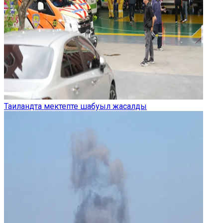
Таиландта мектепте шабуыл жасалды