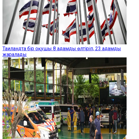
Таиландта бір оқушы 8 адамды өлтіріп, 23 адамды
жаралады