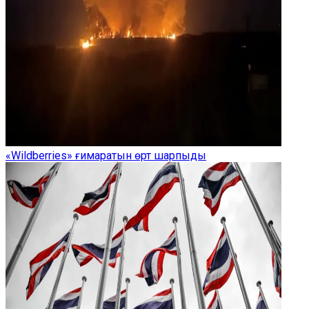
«Wildberries» ғимаратын өрт шарпыды