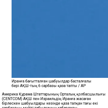
Иранға бағытталған шабуылдар басталғалы
бері АҚШ-тың 6 сарбазы қаза тапты / AP
Америка Құрама Штаттарының Орталық қолбасшылығы
(CENTCOM) АҚШ пен Израильдің Иранға жасаған
бірлескен шабуылдары кезінде қаза тапқан тағы екі
сарбаздың мәйіті табылғанын хабарлады.