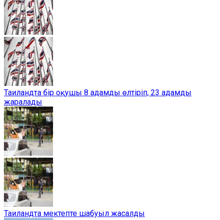
Таиландта бір оқушы 8 адамды өлтіріп, 23 адамды
жаралады
Таиландта мектепте шабуыл жасалды