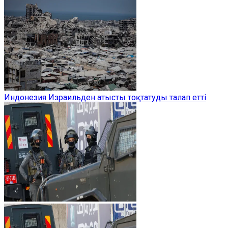
Индонезия Израильден атысты тоқтатуды талап етті