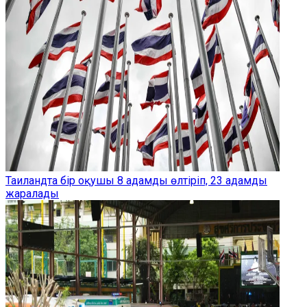
Таиландта бір оқушы 8 адамды өлтіріп, 23 адамды
жаралады