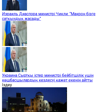
Израиль Диаспора министрі Чикли: “Макрон бізге
сатқындық жасады”
Украина Сыртқы істер министрі бейбітшілік үшін
көшбасшылардың кездесуі қажет екенін айтты
Іздеу