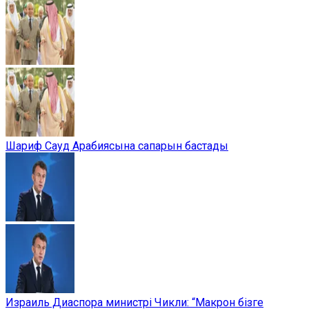
Шариф Сауд Арабиясына сапарын бастады
Израиль Диаспора министрі Чикли: “Макрон бізге