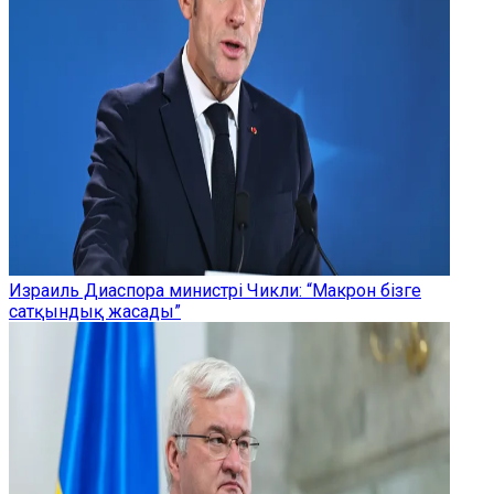
Израиль Диаспора министрі Чикли: “Макрон бізге
сатқындық жасады”