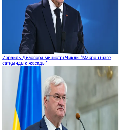
Израиль Диаспора министрі Чикли: “Макрон бізге
сатқындық жасады”