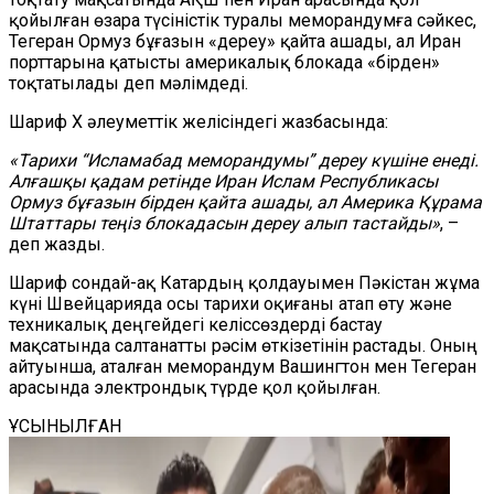
қойылған өзара түсіністік туралы меморандумға сәйкес,
Тегеран Ормуз бұғазын «дереу» қайта ашады, ал Иран
порттарына қатысты америкалық блокада «бірден»
тоқтатылады деп мәлімдеді.
Шариф X әлеуметтік желісіндегі жазбасында:
«Тарихи “Исламабад меморандумы” дереу күшіне енеді.
Алғашқы қадам ретінде Иран Ислам Республикасы
Ормуз бұғазын бірден қайта ашады, ал Америка Құрама
Штаттары теңіз блокадасын дереу алып тастайды»
, –
деп жазды.
Шариф сондай-ақ Катардың қолдауымен Пәкістан жұма
күні Швейцарияда осы тарихи оқиғаны атап өту және
техникалық деңгейдегі келіссөздерді бастау
мақсатында салтанатты рәсім өткізетінін растады. Оның
айтуынша, аталған меморандум Вашингтон мен Тегеран
арасында электрондық түрде қол қойылған.
ҰСЫНЫЛҒАН