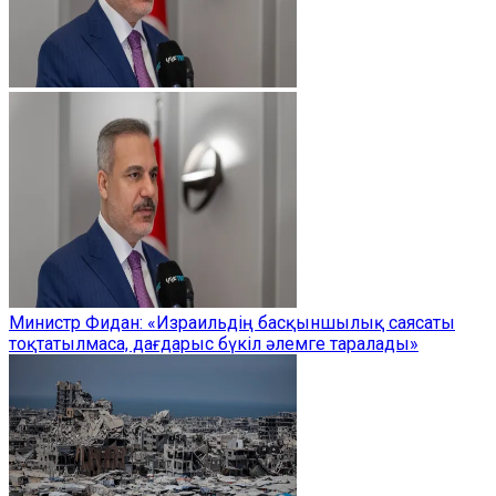
Министр Фидан: «Израильдің басқыншылық саясаты
тоқтатылмаса, дағдарыс бүкіл әлемге таралады»