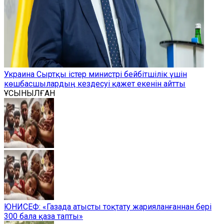
Украина Сыртқы істер министрі бейбітшілік үшін
көшбасшылардың кездесуі қажет екенін айтты
ҰСЫНЫЛҒАН
ЮНИСЕФ: «Газада атысты тоқтату жарияланғаннан бері
300 бала қаза тапты»