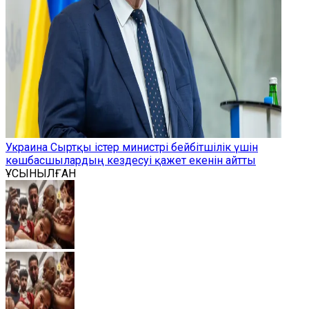
Украина Сыртқы істер министрі бейбітшілік үшін
көшбасшылардың кездесуі қажет екенін айтты
ҰСЫНЫЛҒАН