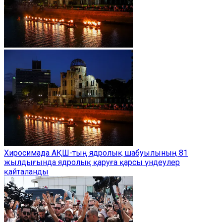
Хиросимада АҚШ-тың ядролық шабуылының 81
жылдығында ядролық қаруға қарсы үндеулер
қайталанды