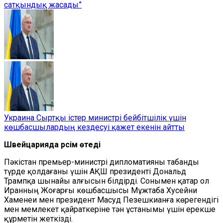
сатқындық жасады”
Украина Сыртқы істер министрі бейбітшілік үшін
көшбасшылардың кездесуі қажет екенін айтты
Швейцарияда рәсім өтеді
Пәкістан премьер-министрі дипломатияны табанды
түрде қолдағаны үшін АҚШ президенті Дональд
Трампқа шынайы алғысын білдірді. Сонымен қатар ол
Иранның Жоғарғы көшбасшысы Мұжтаба Хусейни
Хаменеи мен президент Масуд Пезешкианға көрегендігі
мен мемлекет қайраткеріне тән ұстанымы үшін ерекше
құрметін жеткізді.