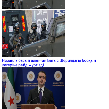
Израиль басып алынған Батыс Шериядағы босқын
лагеріне рейд жүргізді