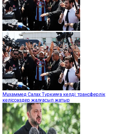
Мұхаммед Салах Түркияға келді: трансферлік
келіссөздер жалғасып жатыр