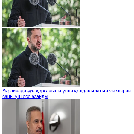
Украинада әуе қорғанысы үшін қолданылатын зымыран
саны үш есе азайды