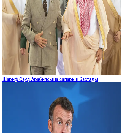
Шариф Сауд Арабиясына сапарын бастады