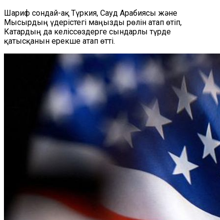
Шариф сондай-ақ Түркия, Сауд Арабиясы және
Мысырдың үдерістегі маңызды рөлін атап өтіп,
Катардың да келіссөздерге сындарлы түрде
қатысқанын ерекше атап өтті.