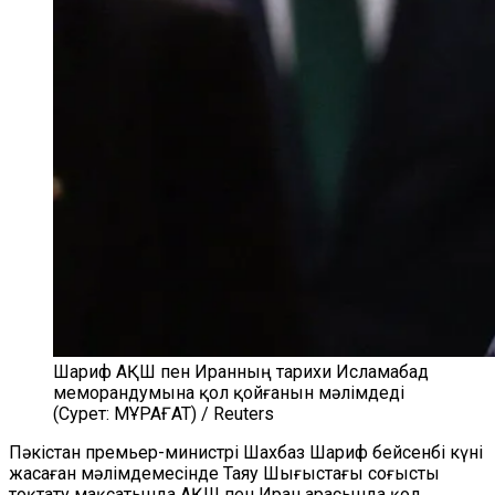
Шариф АҚШ пен Иранның тарихи Исламабад
меморандумына қол қойғанын мәлімдеді
(Сурет: МҰРАҒАТ) / Reuters
Пәкістан премьер-министрі Шахбаз Шариф бейсенбі күні
жасаған мәлімдемесінде Таяу Шығыстағы соғысты
тоқтату мақсатында АҚШ пен Иран арасында қол