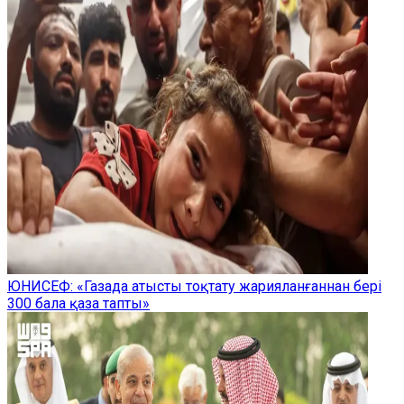
ЮНИСЕФ: «Газада атысты тоқтату жарияланғаннан бері
300 бала қаза тапты»