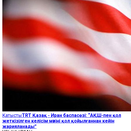
Қатысты
TRT Қазақ - Иран баспасөзі: “АҚШ-пен қол
жеткізілген келісім мәтіні қол қойылғаннан кейін
жарияланады”