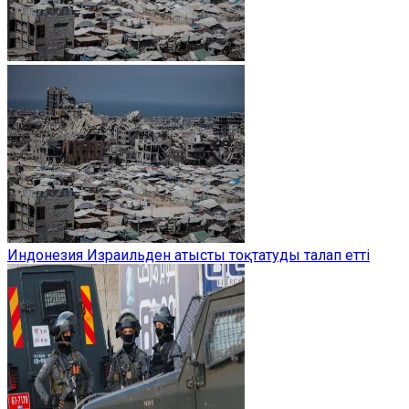
Индонезия Израильден атысты тоқтатуды талап етті