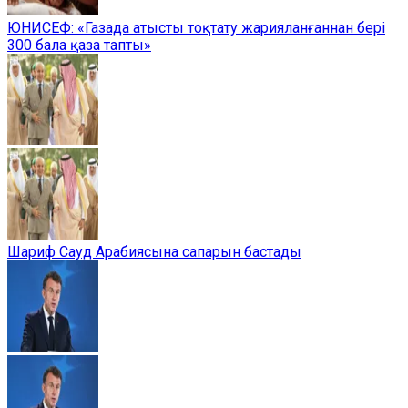
ЮНИСЕФ: «Газада атысты тоқтату жарияланғаннан бері
300 бала қаза тапты»
Шариф Сауд Арабиясына сапарын бастады