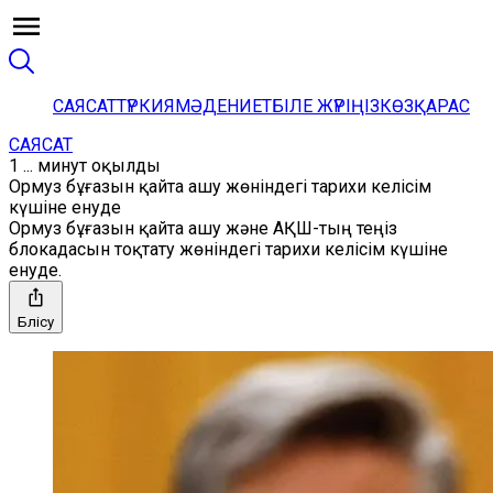
САЯСАТ
ТҮРКИЯ
МӘДЕНИЕТ
БІЛЕ ЖҮРІҢІЗ
КӨЗҚАРАС
САЯСАТ
1 ... минут оқылды
Ормуз бұғазын қайта ашу жөніндегі тарихи келісім
күшіне енуде
Ормуз бұғазын қайта ашу және АҚШ-тың теңіз
блокадасын тоқтату жөніндегі тарихи келісім күшіне
енуде.
Бөлісу