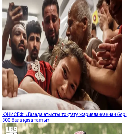
ЮНИСЕФ: «Газада атысты тоқтату жарияланғаннан бері
300 бала қаза тапты»