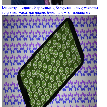
Министр Фидан: «Израильдің басқыншылық саясаты
тоқтатылмаса, дағдарыс бүкіл әлемге таралады»