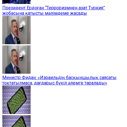
Президент Ердоған “Терроризмнен азат Түркия”
жобасына қатысты мәлімдеме жасады
Министр Фидан: «Израильдің басқыншылық саясаты
тоқтатылмаса, дағдарыс бүкіл әлемге таралады»