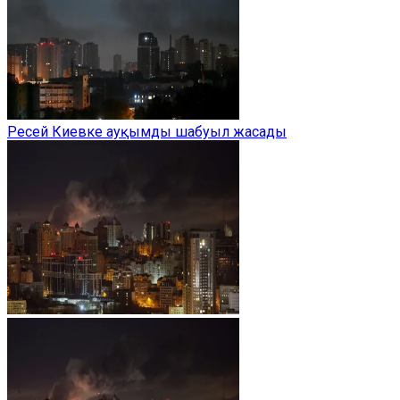
Ресей Киевке ауқымды шабуыл жасады