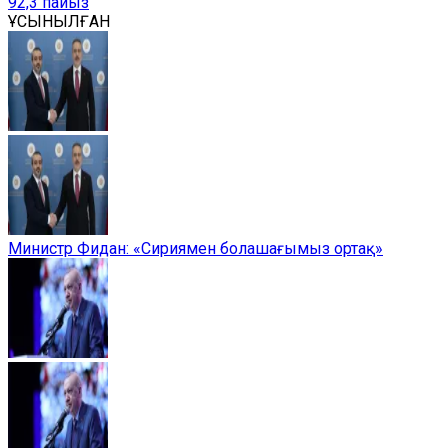
92,3 пайыз
ҰСЫНЫЛҒАН
Министр Фидан: «Сириямен болашағымыз ортақ»