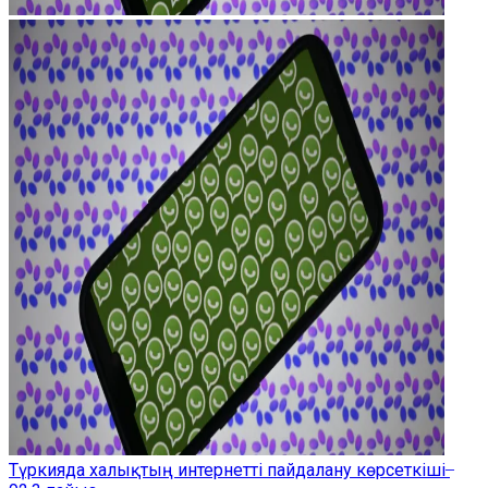
Түркияда халықтың интернетті пайдалану көрсеткіші ̶