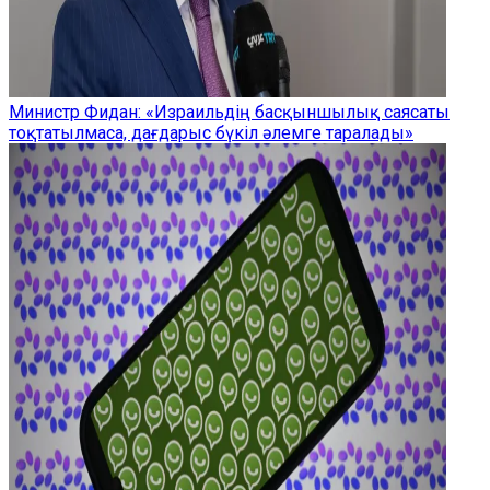
Министр Фидан: «Израильдің басқыншылық саясаты
тоқтатылмаса, дағдарыс бүкіл әлемге таралады»