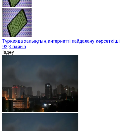
Түркияда халықтың интернетті пайдалану көрсеткіші ̶
92,3 пайыз
Іздеу