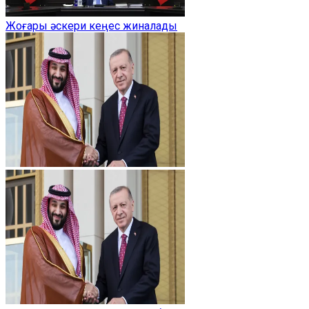
Жоғары әскери кеңес жиналады