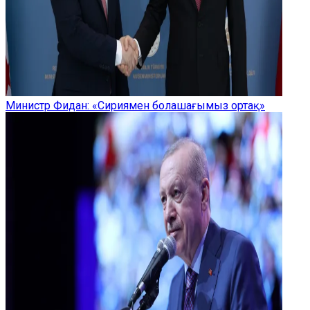
Министр Фидан: «Сириямен болашағымыз ортақ»