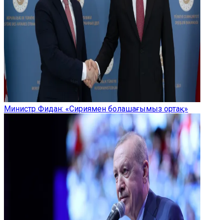
Министр Фидан: «Сириямен болашағымыз ортақ»