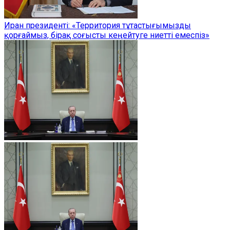
Иран президенті: «Территория тұтастығымызды
қорғаймыз, бірақ соғысты кеңейтуге ниетті емеспіз»