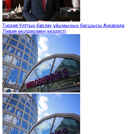
Түркия Ұлттық барлау ұйымының басшысы Анкарада
Ливия өкілдерімен кездесті