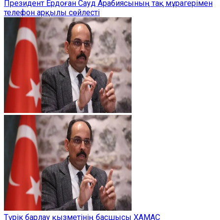
Президент Ердоған Сауд Арабиясының тақ мұрагерімен
телефон арқылы сөйлесті
Түрік барлау қызметінің басшысы ХАМАС