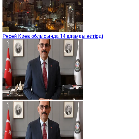
Ресей Киев облысында 14 адамды өлтірді