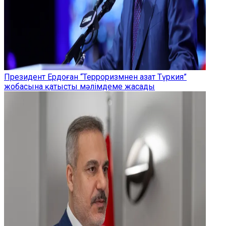
Президент Ердоған “Терроризмнен азат Түркия”
жобасына қатысты мәлімдеме жасады