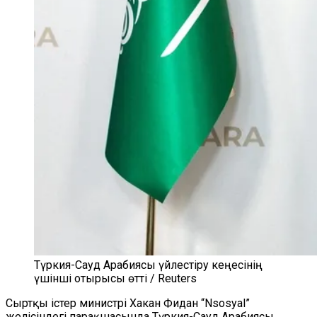
Түркия-Сауд Арабиясы үйлестіру кеңесінің
үшінші отырысы өтті / Reuters
Сыртқы істер министрі Хакан Фидан “Nsosyal”
желісіндегі парақшасында Түркия-Сауд Арабиясы