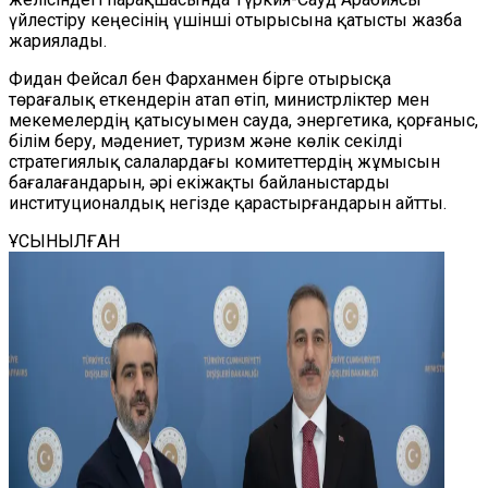
үйлестіру кеңесінің үшінші отырысына қатысты жазба
жариялады.
Фидан Фейсал бен Фарханмен бірге отырысқа
төрағалық еткендерін атап өтіп, министрліктер мен
мекемелердің қатысуымен сауда, энергетика, қорғаныс,
білім беру, мәдениет, туризм және көлік секілді
стратегиялық салалардағы комитеттердің жұмысын
бағалағандарын, әрі екіжақты байланыстарды
институционалдық негізде қарастырғандарын айтты.
ҰСЫНЫЛҒАН