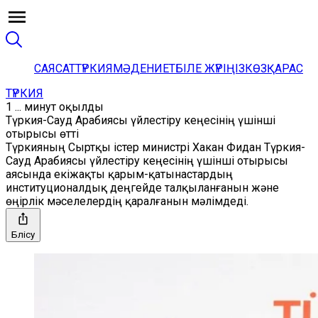
САЯСАТ
ТҮРКИЯ
МӘДЕНИЕТ
БІЛЕ ЖҮРІҢІЗ
КӨЗҚАРАС
ТҮРКИЯ
1 ... минут оқылды
Түркия-Сауд Арабиясы үйлестіру кеңесінің үшінші
отырысы өтті
Түркияның Сыртқы істер министрі Хакан Фидан Түркия-
Сауд Арабиясы үйлестіру кеңесінің үшінші отырысы
аясында екіжақты қарым-қатынастардың
институционалдық деңгейде талқыланғанын және
өңірлік мәселелердің қаралғанын мәлімдеді.
Бөлісу