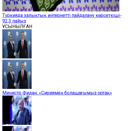
Түркияда халықтың интернетті пайдалану көрсеткіші ̶
92,3 пайыз
ҰСЫНЫЛҒАН
Министр Фидан: «Сириямен болашағымыз ортақ»