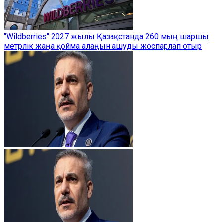
"Wildberries" 2027 жылы Қазақстанда 260 мың шаршы
метрлік жаңа қойма алаңын ашуды жоспарлап отыр