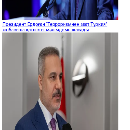
Президент Ердоған “Терроризмнен азат Түркия”
жобасына қатысты мәлімдеме жасады