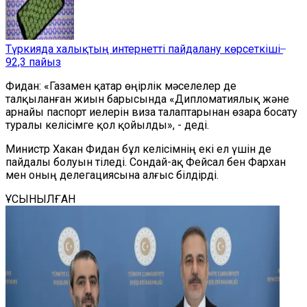
Түркияда халықтың интернетті пайдалану көрсеткіші ̶
92,3 пайыз
Фидан: «Газамен қатар өңірлік мәселелер де
талқыланған жиын барысында «Дипломатиялық және
арнайы паспорт иелерін виза талаптарынан өзара босату
туралы келісімге қол қойылды», - деді.
Министр Хакан Фидан бұл келісімнің екі ел үшін де
пайдалы болуын тіледі. Сондай-ақ Фейсал бен Фархан
мен оның делегациясына алғыс білдірді.
ҰСЫНЫЛҒАН