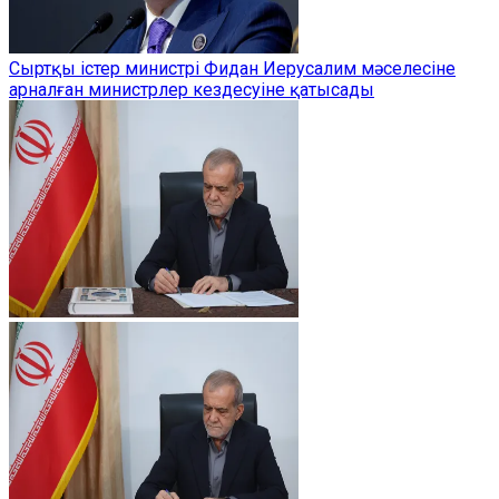
Сыртқы істер министрі Фидан Иерусалим мәселесіне
арналған министрлер кездесуіне қатысады