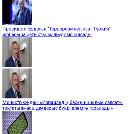
Президент Ердоған “Терроризмнен азат Түркия”
жобасына қатысты мәлімдеме жасады
Министр Фидан: «Израильдің басқыншылық саясаты
тоқтатылмаса, дағдарыс бүкіл әлемге таралады»