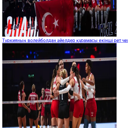
Түркияның волейболдан әйелдер құрамасы екінші рет ч