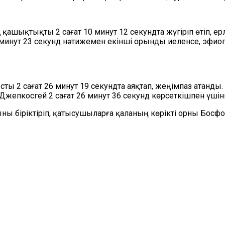
шықтықты 2 сағат 10 минут 12 секундта жүгіріп өтіп, е
нут 23 секунд нәтижемен екінші орынды иеленсе, эфиопи
 2 сағат 26 минут 19 секундта аяқтап, жеңімпаз атанды. 
жепкосгей 2 сағат 26 минут 36 секунд көрсеткішпен үшін
 біріктіріп, қатысушыларға қаланың көрікті орны Босфор