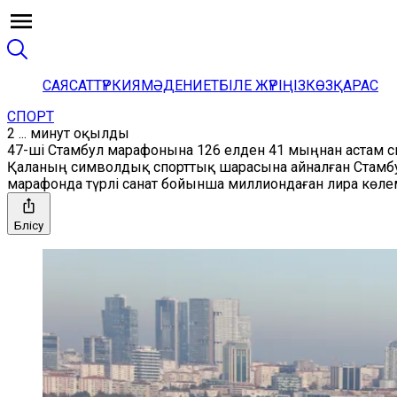
САЯСАТ
ТҮРКИЯ
МӘДЕНИЕТ
БІЛЕ ЖҮРІҢІЗ
КӨЗҚАРАС
СПОРТ
2 ... минут оқылды
47-ші Стамбул марафонына 126 елден 41 мыңнан астам 
Қаланың символдық спорттық шарасына айналған Стамб
марафонда түрлі санат бойынша миллиондаған лира көле
Бөлісу