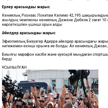
Ерлер арасындағы жарыс
Кениялық Рхонзас Локитам Килимо 42,195 шақырымдық қа
жылдың чемпионы кениялық Дежене Дебела 2 сағат 10 ми
көрсеткішпен үшінші орын алды.
Әйелдер арасындағы жарыс
Эфиопиялық Бизуагер Адерра әйелдер арасындағы жарысты
нәтижемен екінші орынға ие болды. Ал кениялық Джоан Д
Биылғы марафон кәсіби және әуесқой мыңдаған спортшыны
берді.
ҰСЫНЫЛҒАН