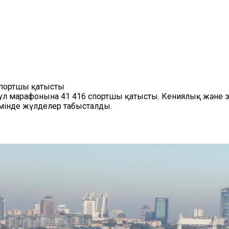
спортшы қатысты
ул марафонына 41 416 спортшы қатысты. Кениялық және
мінде жүлделер табысталды.