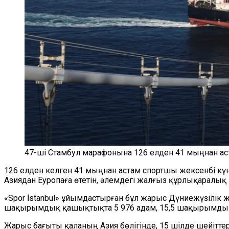
47-ші Стамбул марафонына 126 елден 41 мыңнан ас
126 елден келген 41 мыңнан астам спортшы жексенбі күн
Азиядан Еуропаға өтетін, әлемдегі жалғыз құрлықаралық
«Spor İstanbul» ұйымдастырған бұл жарыс Дүниежүзілік
шақырымдық қашықтықта 5 976 адам, 15,5 шақырымдық қ
Жарыс бағыты қаланың Азия бөлігінде, 15 шілде шейітте