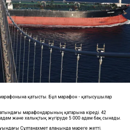
л марафонына қатысты. Бұл марафон - қатысушылар
анатындағы марафондарының қатарына кіреді. 42
адам және халықтық жүгіруде 5 000 адам бақ сынады.
ауындағы Сұлтанахмет алаңында мәреге жетті.