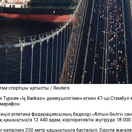
там спортшы қатысты / Reuters
і Түркия «İş Bankası» демеушілігімен өткен 47-ші Стамбу
 марафон.
 жеңіл атлетика федерациясының беделді «Алтын белгі» с
ашықтықта 12 440 адам, корпоративтік жүгіруде 18 000 
рі көпірінен 250 метр қашықтықта басталып, Еуропа жағал