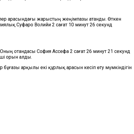
рлер арасындағы жарыстың жеңімпазы атанды. Өткен
ялық Суфаро Волийи 2 сағат 10 минут 26 секунд
Оның отандасы София Ассефа 2 сағат 26 минут 21 секунд
ші орын алды.
 бұғазы арқылы екі құрлық арасын кесіп өту мүмкіндігін