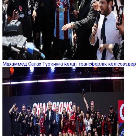
Мұхаммед Салах Түркияға келді: трансферлік келіссөзд