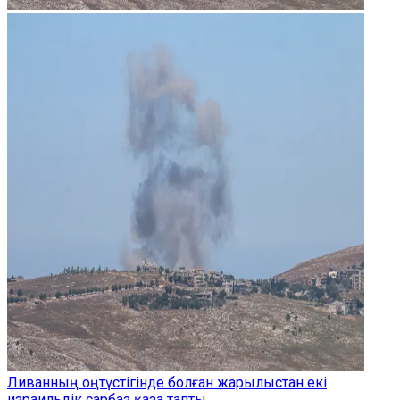
Ливанның оңтүстігінде болған жарылыстан екі
израильдік сарбаз қаза тапты