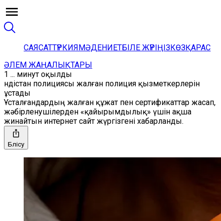
САЯСАТ
ТҮРКИЯ
МӘДЕНИЕТ
БІЛЕ ЖҮРІҢІЗ
КӨЗҚАРАС
ӘЛЕМ ЖАҢАЛЫҚТАРЫ
1 ... минут оқылды
Үндістан полициясы жалған полиция қызметкерлерін
ұстады
Ұсталғандардың жалған құжат пен сертификаттар жасап,
жәбірленушілерден «қайырымдылық» үшін ақша
жинайтын интернет сайт жүргізгені хабарланды.
Бөлісу