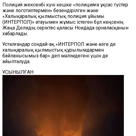
Полиция жексенбі күні кешке «полицияға ұқсас түстер
және логотиптермен» безендірілген және
«Халықаралық қылмыстық полиция ұйымы
(ИНТЕРПОЛ)» атауымен жұмыс істеген бұл кеңсенің
Жаңа Делидің серіктес қаласы Ноидада орналасқанын
хабарлады.
Ұсталғандар сондай-ақ «ИНТЕРПОЛ және өзге де
халықаралық қылмыстық құрылымдармен
байланысымыз бар» деп мәлімдегені үшін де
айыпталуда.
ҰСЫНЫЛҒАН