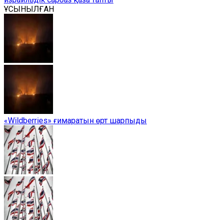
ҰСЫНЫЛҒАН
«Wildberries» ғимаратын өрт шарпыды