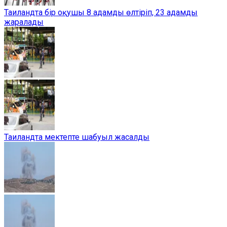
Таиландта бір оқушы 8 адамды өлтіріп, 23 адамды
жаралады
Таиландта мектепте шабуыл жасалды