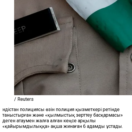
/ Reuters
Үндістан полициясы өзін полиция қызметкері ретінде
таныстырған және «қылмыстық зерттеу басқармасы»
деген атаумен жалға алған кеңсе арқылы
«қайырымдылыққа» ақша жинаған 6 адамды ұстады.