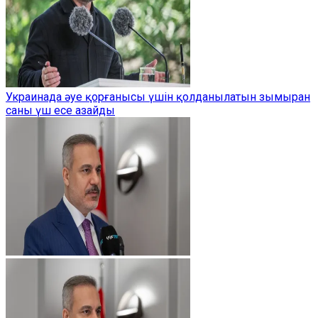
Украинада әуе қорғанысы үшін қолданылатын зымыран
саны үш есе азайды