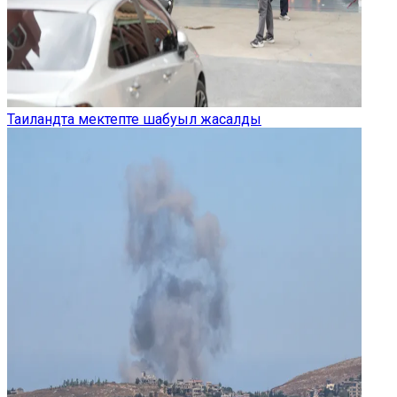
Таиландта мектепте шабуыл жасалды