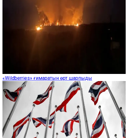
«Wildberries» ғимаратын өрт шарпыды