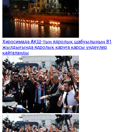
Хиросимада АҚШ-тың ядролық шабуылының 81
жылдығында ядролық қаруға қарсы үндеулер
қайталанды