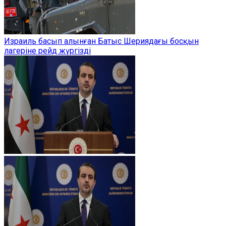
Израиль басып алынған Батыс Шериядағы босқын
лагеріне рейд жүргізді