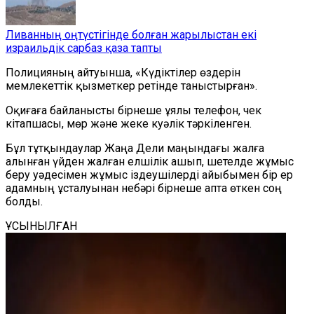
Ливанның оңтүстігінде болған жарылыстан екі
израильдік сарбаз қаза тапты
Полицияның айтуынша, «Күдіктілер өздерін
мемлекеттік қызметкер ретінде таныстырған».
Оқиғаға байланысты бірнеше ұялы телефон, чек
кітапшасы, мөр және жеке куәлік тәркіленген.
Бұл тұтқындаулар Жаңа Дели маңындағы жалға
алынған үйден жалған елшілік ашып, шетелде жұмыс
беру уәдесімен жұмыс іздеушілерді айыбымен бір ер
адамның ұсталуынан небәрі бірнеше апта өткен соң
болды.
ҰСЫНЫЛҒАН