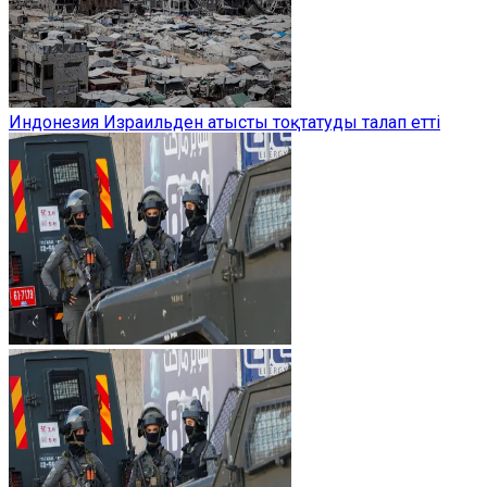
Индонезия Израильден атысты тоқтатуды талап етті