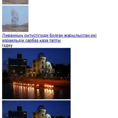
Ливанның оңтүстігінде болған жарылыстан екі
израильдік сарбаз қаза тапты
Іздеу