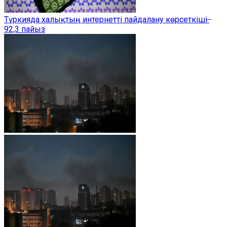
Түркияда халықтың интернетті пайдалану көрсеткіші ̶
92,3 пайыз