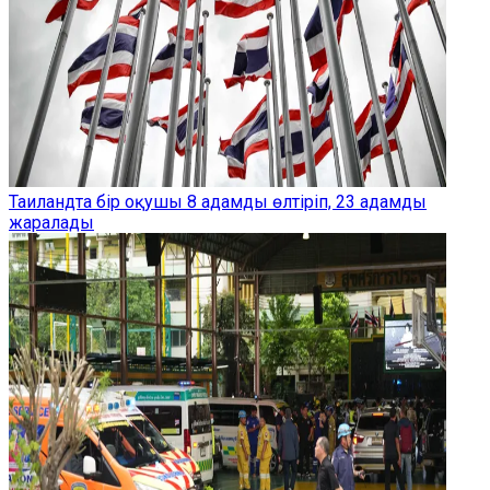
Таиландта бір оқушы 8 адамды өлтіріп, 23 адамды
жаралады