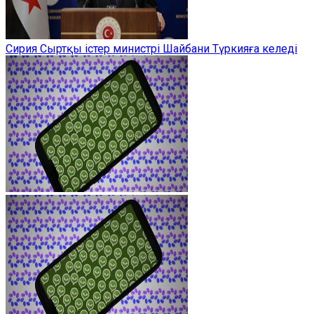
Сирия Сыртқы істер министрі Шайбани Түркияға келеді