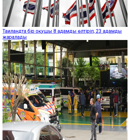
Таиландта бір оқушы 8 адамды өлтіріп, 23 адамды
жаралады