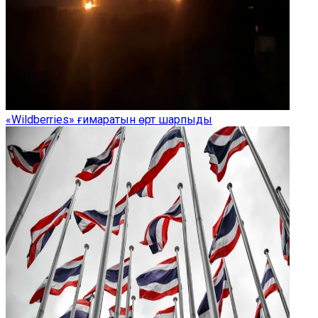
«Wildberries» ғимаратын өрт шарпыды