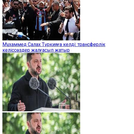
Мұхаммед Салах Түркияға келді: трансферлік
келіссөздер жалғасып жатыр