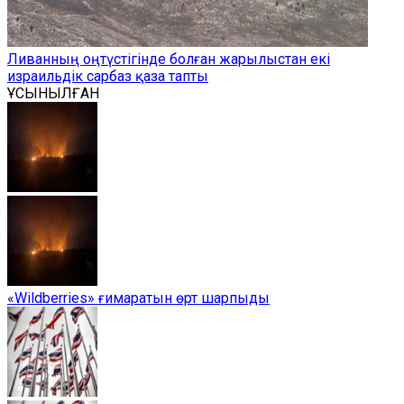
Ливанның оңтүстігінде болған жарылыстан екі
израильдік сарбаз қаза тапты
ҰСЫНЫЛҒАН
«Wildberries» ғимаратын өрт шарпыды