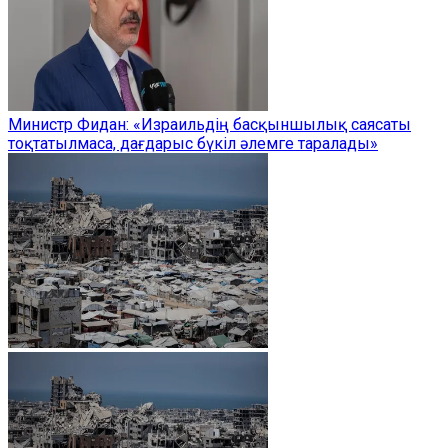
Министр Фидан: «Израильдің басқыншылық саясаты
тоқтатылмаса, дағдарыс бүкіл әлемге таралады»