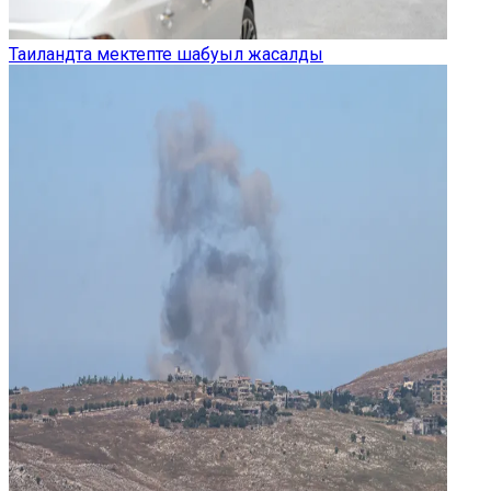
Таиландта мектепте шабуыл жасалды