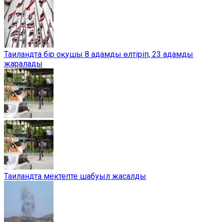
Таиландта бір оқушы 8 адамды өлтіріп, 23 адамды
жаралады
Таиландта мектепте шабуыл жасалды