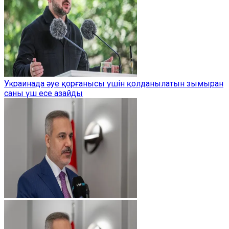
Украинада әуе қорғанысы үшін қолданылатын зымыран
саны үш есе азайды