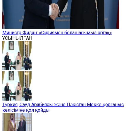
Министр Фидан: «Сириямен болашағымыз ортақ»
ҰСЫНЫЛҒАН
Түркия, Сауд Арабиясы және Пәкістан Мекке қорғаныс
келісіміне қол қойды