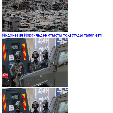
Индонезия Израильден атысты тоқтатуды талап етті