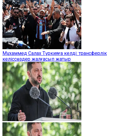
Мұхаммед Салах Түркияға келді: трансферлік
келіссөздер жалғасып жатыр