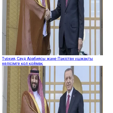
Түркия, Сауд Арабиясы және Пәкістан үшжақты
келісімге қол қоймақ