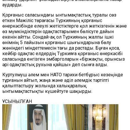
аударды.
Қорғаныс саласындағы ынтымақтастық туралы сөз
еткен Мәжіліс төрағасы Түркияның қорғаныс
өнеркәсібінде елеулі жетістіктерге қол жеткізгенін және
өз мүмкіндіктерін одақтастарымен бөлісуге дайын
екенін айтты. Сондай-ақ ол Түркияның жалпы ішкі
өнімнің 5 пайызын қорғаныс шығындарына бөлу
жөніндегі міндеттемесін тағы да растады. Бұған қоса,
кейбір одақтас елдердің Түркияға қорғаныс өнеркәсібі
саласында енгізген эмбарголарын «біржақты, орынсыз
әрі одақтастық рухына қайшы» деп сынға алды.
Куртулмуш әлем мен НАТО тарихи бетбұрыс кезеңінде
тұрғанын айтып, жаңа және әділ әлемдік тәртіпті
қалыптастыру жолында халықаралық
ынтымақтастықты күшейтуге шақырды.
ҰСЫНЫЛҒАН