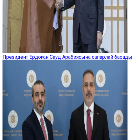
Президент Ердоған Сауд Арабиясына сапарлай барады