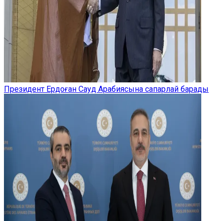
Президент Ердоған Сауд Арабиясына сапарлай барады