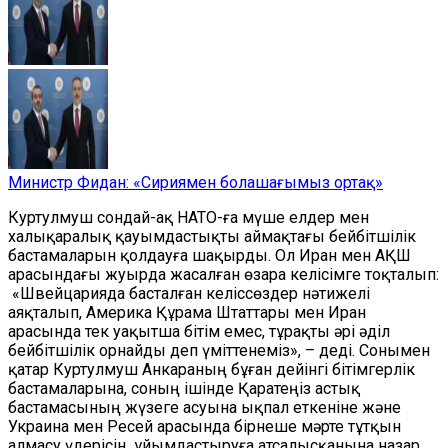
Министр Фидан: «Сириямен болашағымыз ортақ»
Куртулмуш сондай-ақ НАТО-ға мүше елдер мен
халықаралық қауымдастықты аймақтағы бейбітшілік
бастамаларын қолдауға шақырды. Ол Иран мен АҚШ
арасындағы жуырда жасалған өзара келісімге тоқталып:
«Швейцарияда басталған келіссөздер нәтижелі
аяқталып, Америка Құрама Штаттары мен Иран
арасында тек уақытша бітім емес, тұрақты әрі әділ
бейбітшілік орнайды деп үміттенеміз», – деді. Сонымен
қатар Куртулмуш Анкараның бұған дейінгі бітімгерлік
бастамаларына, соның ішінде Қаратеңіз астық
бастамасының жүзеге асуына ықпал еткеніне және
Украина мен Ресей арасында бірнеше мәрте тұтқын
алмасу үдерісін ұйымдастыруға атсалысқанына назар