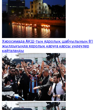
Хиросимада АҚШ-тың ядролық шабуылының 81
жылдығында ядролық қаруға қарсы үндеулер
қайталанды