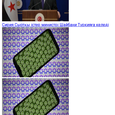
Сирия Сыртқы істер министрі Шайбани Түркияға келеді