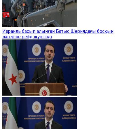
Израиль басып алынған Батыс Шериядағы босқын
лагеріне рейд жүргізді