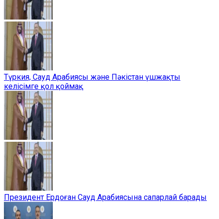
Түркия, Сауд Арабиясы және Пәкістан үшжақты
келісімге қол қоймақ
Президент Ердоған Сауд Арабиясына сапарлай барады