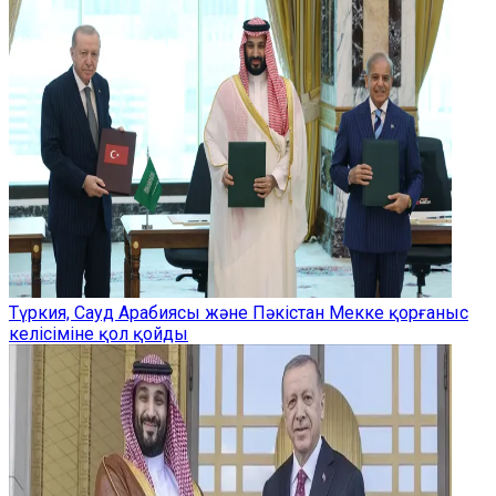
Түркия, Сауд Арабиясы және Пәкістан Мекке қорғаныс
келісіміне қол қойды