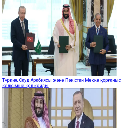
Түркия, Сауд Арабиясы және Пәкістан Мекке қорғаныс
келісіміне қол қойды