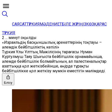
САЯСАТ
ТҮРКИЯ
МӘДЕНИЕТ
БІЛЕ ЖҮРІҢІЗ
КӨЗҚАРАС
ТҮРКИЯ
2 ... минут оқылды
«Израильдің басқыншылық әрекеттерінің тоқтауы –
әлемдік бейбітшіліктің кепілі»
Түркия Ұлы Ұлттық Мәжілісінің төрағасы Нуман
Куртулмуш Таяу Шығыста бейбітшілік орнамайынша,
әлемде бейбітшілік болмайтынын, ал палестиналықтар
азаттыққа қол жеткізбейінше, өңірде тұрақты
бейбітшілікке қол жеткізу мүмкін еместігін мәлімдеді.
Бөлісу