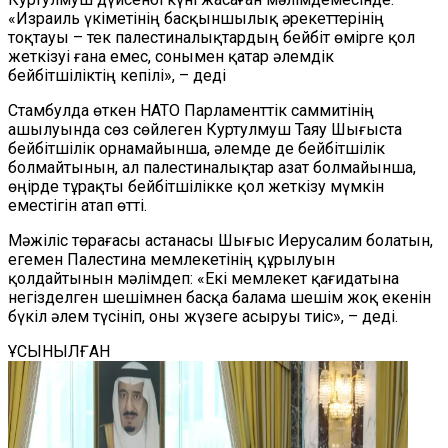
«Израиль үкіметінің басқыншылық әрекеттерінің
тоқтауы – тек палестиналықтардың бейбіт өмірге қол
жеткізуі ғана емес, сонымен қатар әлемдік
бейбітшіліктің кепілі», – деді
Стамбулда өткен НАТО Парламенттік саммитінің
ашылуында сөз сөйлеген Куртулмуш Таяу Шығыста
бейбітшілік орнамайынша, әлемде де бейбітшілік
болмайтынын, ал палестиналықтар азат болмайынша,
өңірде тұрақты бейбітшілікке қол жеткізу мүмкін
еместігін атап өтті.
Мәжіліс төрағасы астанасы Шығыс Иерусалим болатын,
егемен Палестина мемлекетінің құрылуын
қолдайтынын мәлімдеп: «Екі мемлекет қағидатына
негізделген шешімнен басқа балама шешім жоқ екенін
бүкіл әлем түсініп, оны жүзеге асыруы тиіс», – деді.
ҰСЫНЫЛҒАН