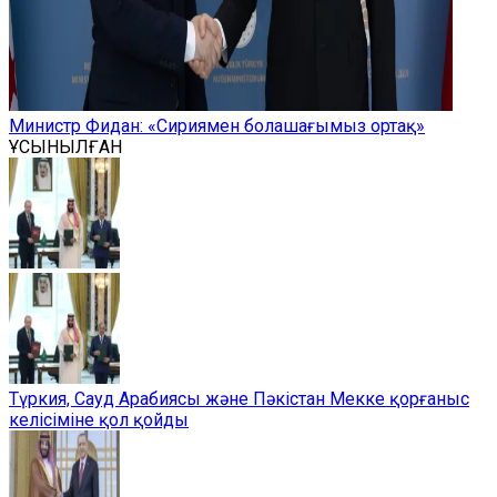
Министр Фидан: «Сириямен болашағымыз ортақ»
ҰСЫНЫЛҒАН
Түркия, Сауд Арабиясы және Пәкістан Мекке қорғаныс
келісіміне қол қойды