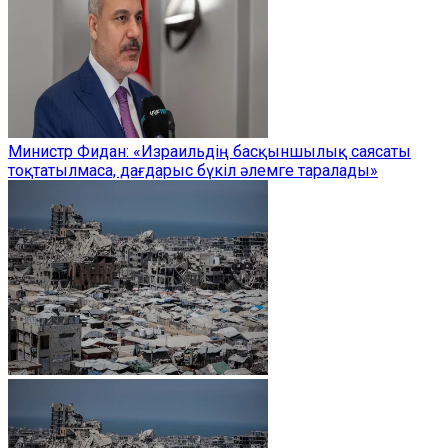
Министр Фидан: «Израильдің басқыншылық саясаты
тоқтатылмаса, дағдарыс бүкіл әлемге таралады»