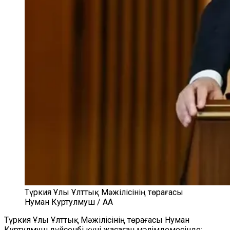
Түркия Ұлы Ұлттық Мәжілісінің төрағасы
Нуман Куртулмуш / AA
Түркия Ұлы Ұлттық Мәжілісінің төрағасы Нуман
Куртулмуш дүйсенбі күні жасаған мәлімдемесінде: