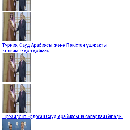
Түркия, Сауд Арабиясы және Пәкістан үшжақты
келісімге қол қоймақ
Президент Ердоған Сауд Арабиясына сапарлай барады