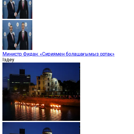
Министр Фидан: «Сириямен болашағымыз ортақ»
Іздеу