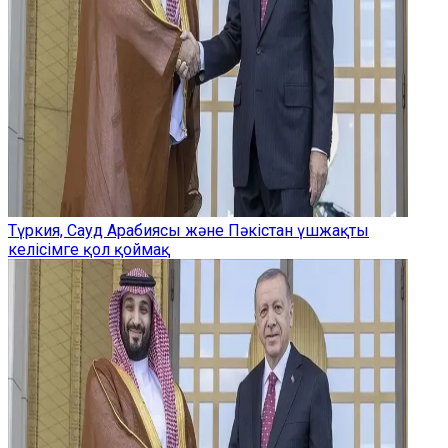
Түркия, Сауд Арабиясы және Пәкістан үшжақты
келісімге қол қоймақ